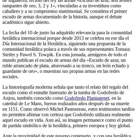
de Inglaterra, recibió del rey las armas «
Escudo de azur, seis leones
rampantes de oro, 3, 2 y 1
», vinculadas a su investidura como
caballero y a su compromiso matrimonial. Se considera el primer
escudo de armas documentado de la historia, aunque el debate
académico sigue abierto.
La fecha del 10 de junio ha adquirido relevancia para la comunidad
heráldica internacional porque desde 2013 se celebra en ese día el
Día Internacional de la Heráldica, siguiendo una propuesta de la
comunidad heráldica polaca a través de sus representantes Tomasz
Steifer y Pawel S. Towpik. En esta jornada, armígeros de todo el
mundo publican el escudo de armas del día «
Escudo de azur, un
roble arrancado de plata, atravesado a su tronco, un león echado y
guardante de oro
», o muestran sus propias armas en las redes
sociales.
La historiografía moderna señala que tanto el relato del regalo del
escudo como el esmalte funerario de la tumba de Godofredo de
Anjou, también conocido como
Godofredo Plantagenet
, en la
catedral de Le Mans, fueron realizados años después de su muerte
en 1151. Como observó Michel Pastoureau, estos testimonios tardíos
no permiten afirmar con certeza que Godofredo utilizara realmente
aquel escudo en vida. Aun así, su imagen permanece como el punto
de partida simbólico de la heráldica, primero europea y hoy global.
Ante la proximidad de este noveno centenario, y con una heráldica