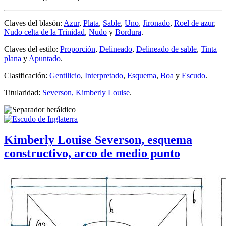
Claves del blasón:
Azur
,
Plata
,
Sable
,
Uno
,
Jironado
,
Roel de azur
,
Nudo celta de la Trinidad
,
Nudo
y
Bordura
.
Claves del estilo:
Proporción
,
Delineado
,
Delineado de sable
,
Tinta
plana
y
Apuntado
.
Clasificación:
Gentilicio
,
Interpretado
,
Esquema
,
Boa
y
Escudo
.
Titularidad:
Severson, Kimberly Louise
.
Kimberly Louise Severson, esquema
constructivo, arco de medio punto