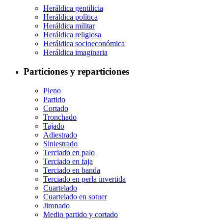
Heráldica gentilicia
Heráldica política
Heráldica militar
Heráldica religiosa
Heráldica socioeconómica
Heráldica imaginaria
Particiones y reparticiones
Pleno
Partido
Cortado
Tronchado
Tajado
Adiestrado
Siniestrado
Terciado en palo
Terciado en faja
Terciado en banda
Terciado en perla invertida
Cuartelado
Cuartelado en sotuer
Jironado
Medio partido y cortado