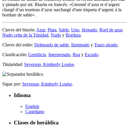
y pintado por mí. Blasón en francés: «
Gironné d’azur et d’argent
chargé d’un tourteau d’azur surchargé d'une triqueta d’argent; à la
bordure de sable
».
Claves del blasón:
Azur
,
Plata
,
Sable
,
Uno
,
Jironado
,
Roel de azur
,
Nudo celta de la Trinidad
,
Nudo
y
Bordura
.
Claves del estilo:
Delineado de sable
,
Iluminado
y
Trazo alzado
.
Clasificación:
Gentilicio
,
Interpretado
,
Boa
y
Escudo
.
Titularidad:
Severson, Kimberly Louise
.
Sigue por:
Severson, Kimberly Louise
.
Idioma
English
Castellano
Clases de heráldica