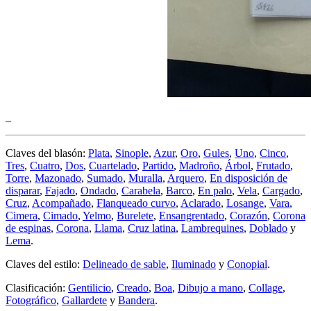
_
Claves del blasón:
Plata
,
Sinople
,
Azur
,
Oro
,
Gules
,
Uno
,
Cinco
,
Tres
,
Cuatro
,
Dos
,
Cuartelado
,
Partido
,
Madroño
,
Árbol
,
Frutado
,
Torre
,
Mazonado
,
Sumado
,
Muralla
,
Arquero
,
En disposición de
disparar
,
Fajado
,
Ondado
,
Carabela
,
Barco
,
En palo
,
Vela
,
Cargado
,
Cruz
,
Acompañado
,
Flanqueado curvo
,
Aclarado
,
Losange
,
Vara
,
Cimera
,
Cimado
,
Yelmo
,
Burelete
,
Ensangrentado
,
Corazón
,
Corona
de espinas
,
Corona
,
Llama
,
Cruz latina
,
Lambrequines
,
Doblado
y
Lema
.
Claves del estilo:
Delineado de sable
,
Iluminado
y
Conopial
.
Clasificación:
Gentilicio
,
Creado
,
Boa
,
Dibujo a mano
,
Collage
,
Fotográfico
,
Gallardete
y
Bandera
.