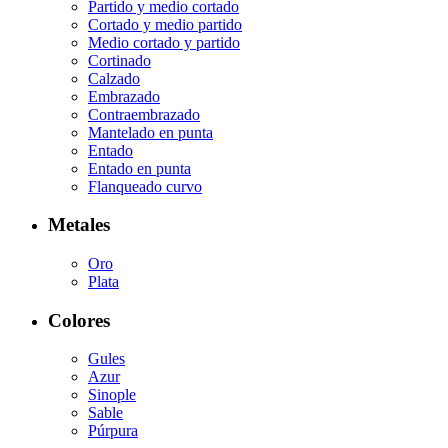
Partido y medio cortado
Cortado y medio partido
Medio cortado y partido
Cortinado
Calzado
Embrazado
Contraembrazado
Mantelado en punta
Entado
Entado en punta
Flanqueado curvo
Metales
Oro
Plata
Colores
Gules
Azur
Sinople
Sable
Púrpura