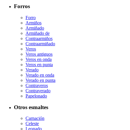
Forros
Forro
Armiños
Armiñado
Armiñado de
Contraarmiños
Contraarmiñado
Veros
Veros antiguos
Veros en onda
Veros en punta
Verado
Verado en onda
Verado en punta
Contraveros
Contraverado
Papelonado
Otros esmaltes
Carnación
Celeste
Leonado