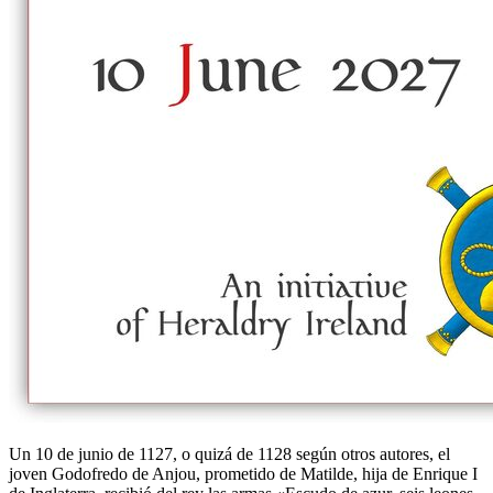
Un 10 de junio de 1127, o quizá de 1128 según otros autores, el
joven Godofredo de Anjou, prometido de Matilde, hija de Enrique I