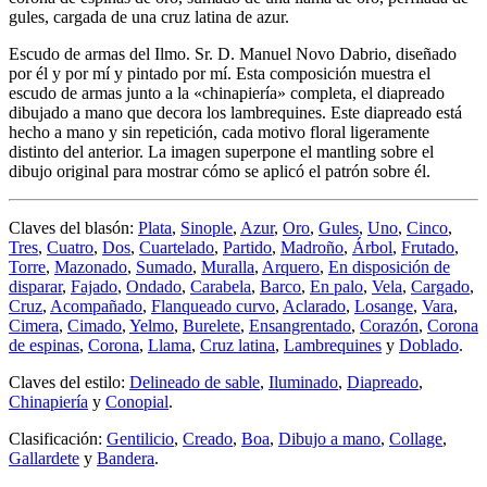
gules, cargada de una cruz latina de azur.
Escudo de armas del Ilmo. Sr. D. Manuel Novo Dabrio, diseñado
por él y por mí y pintado por mí. Esta composición muestra el
escudo de armas junto a la «
chinapiería
» completa, el diapreado
dibujado a mano que decora los lambrequines. Este diapreado está
hecho a mano y sin repetición, cada motivo floral ligeramente
distinto del anterior. La imagen superpone el mantling sobre el
dibujo original para mostrar cómo se aplicó el patrón sobre él.
Claves del blasón:
Plata
,
Sinople
,
Azur
,
Oro
,
Gules
,
Uno
,
Cinco
,
Tres
,
Cuatro
,
Dos
,
Cuartelado
,
Partido
,
Madroño
,
Árbol
,
Frutado
,
Torre
,
Mazonado
,
Sumado
,
Muralla
,
Arquero
,
En disposición de
disparar
,
Fajado
,
Ondado
,
Carabela
,
Barco
,
En palo
,
Vela
,
Cargado
,
Cruz
,
Acompañado
,
Flanqueado curvo
,
Aclarado
,
Losange
,
Vara
,
Cimera
,
Cimado
,
Yelmo
,
Burelete
,
Ensangrentado
,
Corazón
,
Corona
de espinas
,
Corona
,
Llama
,
Cruz latina
,
Lambrequines
y
Doblado
.
Claves del estilo:
Delineado de sable
,
Iluminado
,
Diapreado
,
Chinapiería
y
Conopial
.
Clasificación:
Gentilicio
,
Creado
,
Boa
,
Dibujo a mano
,
Collage
,
Gallardete
y
Bandera
.