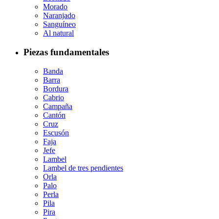
Morado
Naranjado
Sanguíneo
Al natural
Piezas fundamentales
Banda
Barra
Bordura
Cabrio
Campaña
Cantón
Cruz
Escusón
Faja
Jefe
Lambel
Lambel de tres pendientes
Orla
Palo
Perla
Pila
Pira