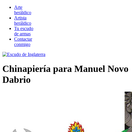
Arte
heráldico
Artista
heráldico
Tu escudo
de armas
Contactar
conmigo
Chinapiería para Manuel Novo
Dabrio