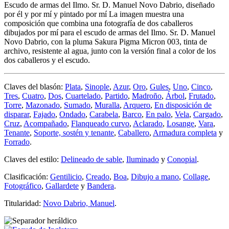
Escudo de armas del Ilmo. Sr. D. Manuel Novo Dabrio, diseñado
por él y por mí y pintado por mí La imagen muestra una
composición que combina una fotografía de dos caballeros
dibujados por mí para el escudo de armas del Ilmo. Sr. D. Manuel
Novo Dabrio, con la pluma Sakura Pigma Micron 003, tinta de
archivo, resistente al agua, junto con la versión final a color de los
dos caballeros y el escudo.
Claves del blasón:
Plata
,
Sinople
,
Azur
,
Oro
,
Gules
,
Uno
,
Cinco
,
Tres
,
Cuatro
,
Dos
,
Cuartelado
,
Partido
,
Madroño
,
Árbol
,
Frutado
,
Torre
,
Mazonado
,
Sumado
,
Muralla
,
Arquero
,
En disposición de
disparar
,
Fajado
,
Ondado
,
Carabela
,
Barco
,
En palo
,
Vela
,
Cargado
,
Cruz
,
Acompañado
,
Flanqueado curvo
,
Aclarado
,
Losange
,
Vara
,
Tenante
,
Soporte, sostén y tenante
,
Caballero
,
Armadura completa
y
Forrado
.
Claves del estilo:
Delineado de sable
,
Iluminado
y
Conopial
.
Clasificación:
Gentilicio
,
Creado
,
Boa
,
Dibujo a mano
,
Collage
,
Fotográfico
,
Gallardete
y
Bandera
.
Titularidad:
Novo Dabrio, Manuel
.