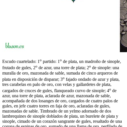
o
o
Escudo cuartelado: 1
partido: 1
de plata, un madroño de sinople,
o
o
frutado de gules, 2
de azur, una torre de plata; 2
de sinople: una
muralla de oro, mazonada de sable, sumada de cinco arqueros de
o
plata en disposición de disparar; 3
fajado ondado de azur y plata,
tres carabelas en palo de oro, con velas y gallardetes de plata,
o
cargados de cruces de gules, flanqueado curvo de sinople; 4
de
azur, una torre de plata, aclarada de azur, mazonada de sable,
acompañada de dos losanges de oro, cargados de cuatro palos de
gules, en jefe cuatro torres en faja de oro, aclaradas de gules,
mazonadas de sable. Timbrado de un yelmo adornado de dos
lambrequines de sinople doblados de plata, un burelete de plata y
sinople, cimado de un corazón sangrante de gules, resaltado de una
corona de espinas de oro, sumado de una llama de oro, perfilada de