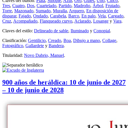
Claves del blasón:
Plata
,
Sinople
,
Azur
,
Oro
,
Gules
,
Uno
,
Cinco
,
Tres
,
Cuatro
,
Dos
,
Cuartelado
,
Partido
,
Madroño
,
Árbol
,
Frutado
,
Torre
,
Mazonado
,
Sumado
,
Muralla
,
Arquero
,
En disposición de
disparar
,
Fajado
,
Ondado
,
Carabela
,
Barco
,
En palo
,
Vela
,
Cargado
,
Cruz
,
Acompañado
,
Flanqueado curvo
,
Aclarado
,
Losange
y
Vara
.
Claves del estilo:
Delineado de sable
,
Iluminado
y
Conopial
.
Clasificación:
Gentilicio
,
Creado
,
Boa
,
Dibujo a mano
,
Collage
,
Fotográfico
,
Gallardete
y
Bandera
.
Titularidad:
Novo Dabrio, Manuel
.
900 años de heráldica: 10 de junio de 2027
– 10 de junio de 2028