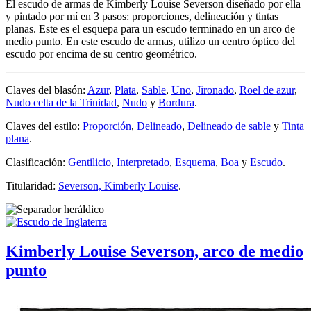
El escudo de armas de Kimberly Louise Severson diseñado por ella
y pintado por mí en 3 pasos: proporciones, delineación y tintas
planas. Este es el esquepa para un escudo terminado en un arco de
medio punto. En este escudo de armas, utilizo un centro óptico del
escudo por encima de su centro geométrico.
Claves del blasón:
Azur
,
Plata
,
Sable
,
Uno
,
Jironado
,
Roel de azur
,
Nudo celta de la Trinidad
,
Nudo
y
Bordura
.
Claves del estilo:
Proporción
,
Delineado
,
Delineado de sable
y
Tinta
plana
.
Clasificación:
Gentilicio
,
Interpretado
,
Esquema
,
Boa
y
Escudo
.
Titularidad:
Severson, Kimberly Louise
.
Kimberly Louise Severson, arco de medio
punto