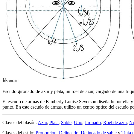
Escudo gironado de azur y plata, un roel de azur, cargado de una triqu
El escudo de armas de Kimberly Louise Severson diseñado por ella y p
punto. En este escudo de armas, utilizo un centro óptico del escudo p
Claves del blasón:
Azur
,
Plata
,
Sable
,
Uno
,
Jironado
,
Roel de azur
,
Nu
Claves del estilo:
Proporción
,
Delineado
,
Delineado de sable
y
Tinta 