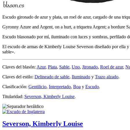
Escudo gironado de azur y plata, un roel de azur, cargado de una triqu
Gyronny Azure and Argent, on a hurt, a triquetra Argent; a bordure S
Escudo blasonado por mí, iluminado con luces y sombras, perfilado de
El escudo de armas de Kimberly Louise Severson diseñado por ella y 
sable
».
Claves del blasón:
Azur
,
Plata
,
Sable
,
Uno
,
Jironado
,
Roel de azur
,
Nu
Claves del estilo:
Delineado de sable
,
Iluminado
y
Trazo alzado
.
Clasificación:
Gentilicio
,
Interpretado
,
Boa
y
Escudo
.
Titularidad:
Severson, Kimberly Louise
.
Severson, Kimberly Louise