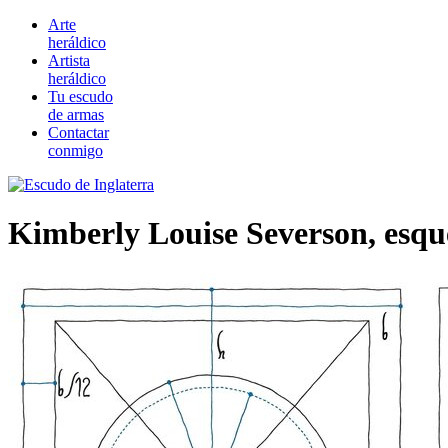
Arte
heráldico
Artista
heráldico
Tu escudo
de armas
Contactar
conmigo
Kimberly Louise Severson, esqu