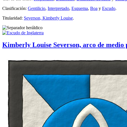
Clasificación:
Gentilicio
,
Interpretado
,
Esquema
,
Boa
y
Escudo
.
Titularidad:
Severson, Kimberly Louise
.
Kimberly Louise Severson, arco de medio 