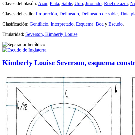
Claves del blasón:
Azur
,
Plata
,
Sable
,
Uno
,
Jironado
,
Roel de azur
,
Nu
Claves del estilo:
Proporción
,
Delineado
,
Delineado de sable
,
Tinta p
Clasificación:
Gentilicio
,
Interpretado
,
Esquema
,
Boa
y
Escudo
.
Titularidad:
Severson, Kimberly Louise
.
Kimberly Louise Severson, esquema constr