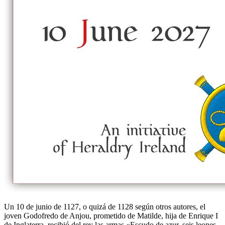
Un 10 de junio de 1127, o quizá de 1128 según otros autores, el
joven Godofredo de Anjou, prometido de Matilde, hija de Enrique I
de Inglaterra, recibió del rey las armas «
Escudo de azur, seis leones