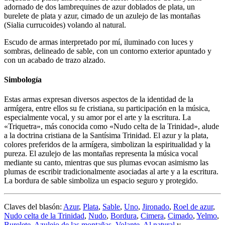
adornado de dos lambrequines de azur doblados de plata, un
burelete de plata y azur, cimado de un azulejo de las montañas
(Sialia currucoides) volando al natural.
Escudo de armas interpretado por mí, iluminado con luces y
sombras, delineado de sable, con un contorno exterior apuntado y
con un acabado de trazo alzado.
Simbología
Estas armas expresan diversos aspectos de la identidad de la
armígera, entre ellos su fe cristiana, su participación en la música,
especialmente vocal, y su amor por el arte y la escritura. La
«
Triquetra
», más conocida como «
Nudo celta de la Trinidad
», alude
a la doctrina cristiana de la Santísima Trinidad. El azur y la plata,
colores preferidos de la armígera, simbolizan la espiritualidad y la
pureza. El azulejo de las montañas representa la música vocal
mediante su canto, mientras que sus plumas evocan asimismo las
plumas de escribir tradicionalmente asociadas al arte y a la escritura.
La bordura de sable simboliza un espacio seguro y protegido.
Claves del blasón:
Azur
,
Plata
,
Sable
,
Uno
,
Jironado
,
Roel de azur
,
Nudo celta de la Trinidad
,
Nudo
,
Bordura
,
Cimera
,
Cimado
,
Yelmo
,
Burelete
,
Azulejo de las montañas
,
Volante
,
Al natural
y