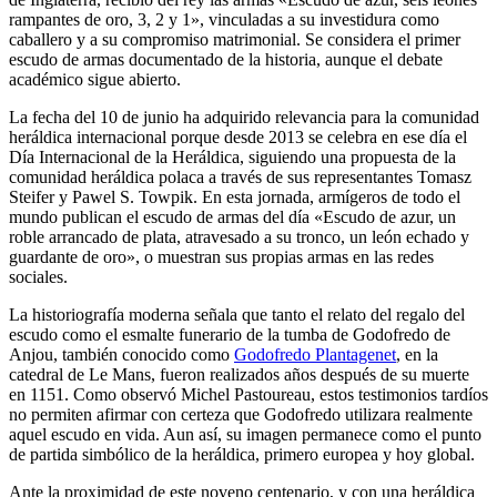
rampantes de oro, 3, 2 y 1
», vinculadas a su investidura como
caballero y a su compromiso matrimonial. Se considera el primer
escudo de armas documentado de la historia, aunque el debate
académico sigue abierto.
La fecha del 10 de junio ha adquirido relevancia para la comunidad
heráldica internacional porque desde 2013 se celebra en ese día el
Día Internacional de la Heráldica, siguiendo una propuesta de la
comunidad heráldica polaca a través de sus representantes Tomasz
Steifer y Pawel S. Towpik. En esta jornada, armígeros de todo el
mundo publican el escudo de armas del día «
Escudo de azur, un
roble arrancado de plata, atravesado a su tronco, un león echado y
guardante de oro
», o muestran sus propias armas en las redes
sociales.
La historiografía moderna señala que tanto el relato del regalo del
escudo como el esmalte funerario de la tumba de Godofredo de
Anjou, también conocido como
Godofredo Plantagenet
, en la
catedral de Le Mans, fueron realizados años después de su muerte
en 1151. Como observó Michel Pastoureau, estos testimonios tardíos
no permiten afirmar con certeza que Godofredo utilizara realmente
aquel escudo en vida. Aun así, su imagen permanece como el punto
de partida simbólico de la heráldica, primero europea y hoy global.
Ante la proximidad de este noveno centenario, y con una heráldica