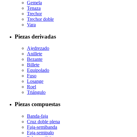
Gemela
Tenaza
Trechor
Trechor doble
Vara
Piezas derivadas
Ajedrezado
Anillete
Bezante
Billete
Equipolado
Fuso
Losange
Roel
Triángulo
Piezas compuestas
Banda-faja
Cruz doble plena
Faja-semibanda
Faja-semipalo