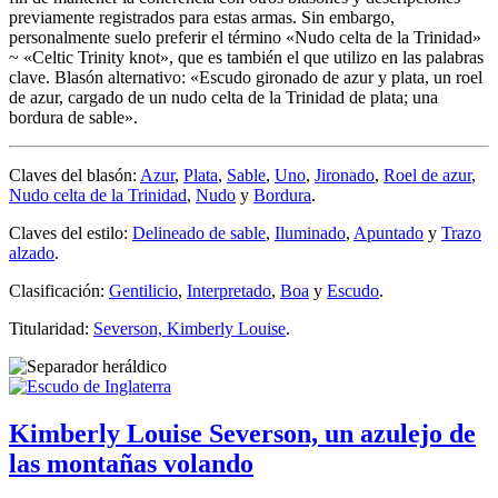
previamente registrados para estas armas. Sin embargo,
personalmente suelo preferir el término «
Nudo celta de la Trinidad
»
~ «
Celtic Trinity knot
», que es también el que utilizo en las palabras
clave. Blasón alternativo: «
Escudo gironado de azur y plata, un roel
de azur, cargado de un nudo celta de la Trinidad de plata; una
bordura de sable
».
Claves del blasón:
Azur
,
Plata
,
Sable
,
Uno
,
Jironado
,
Roel de azur
,
Nudo celta de la Trinidad
,
Nudo
y
Bordura
.
Claves del estilo:
Delineado de sable
,
Iluminado
,
Apuntado
y
Trazo
alzado
.
Clasificación:
Gentilicio
,
Interpretado
,
Boa
y
Escudo
.
Titularidad:
Severson, Kimberly Louise
.
Kimberly Louise Severson, un azulejo de
las montañas volando