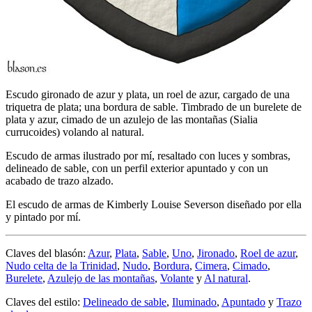
Escudo gironado de azur y plata, un roel de azur, cargado de una
triquetra de plata; una bordura de sable. Timbrado de un burelete de
plata y azur, cimado de un azulejo de las montañas (Sialia
currucoides) volando al natural.
Escudo de armas ilustrado por mí, resaltado con luces y sombras,
delineado de sable, con un perfil exterior apuntado y con un
acabado de trazo alzado.
El escudo de armas de Kimberly Louise Severson diseñado por ella
y pintado por mí.
Claves del blasón:
Azur
,
Plata
,
Sable
,
Uno
,
Jironado
,
Roel de azur
,
Nudo celta de la Trinidad
,
Nudo
,
Bordura
,
Cimera
,
Cimado
,
Burelete
,
Azulejo de las montañas
,
Volante
y
Al natural
.
Claves del estilo:
Delineado de sable
,
Iluminado
,
Apuntado
y
Trazo