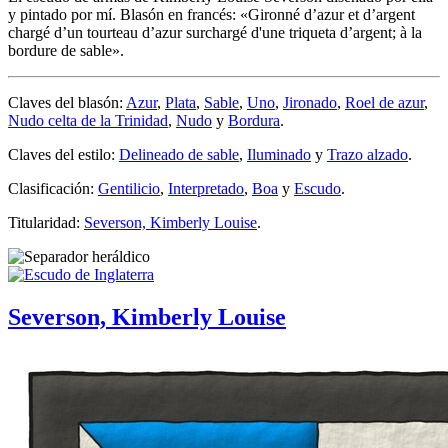
y pintado por mí. Blasón en francés: «
Gironné d’azur et d’argent
chargé d’un tourteau d’azur surchargé d'une triqueta d’argent; à la
bordure de sable
».
Claves del blasón:
Azur
,
Plata
,
Sable
,
Uno
,
Jironado
,
Roel de azur
,
Nudo celta de la Trinidad
,
Nudo
y
Bordura
.
Claves del estilo:
Delineado de sable
,
Iluminado
y
Trazo alzado
.
Clasificación:
Gentilicio
,
Interpretado
,
Boa
y
Escudo
.
Titularidad:
Severson, Kimberly Louise
.
Severson, Kimberly Louise