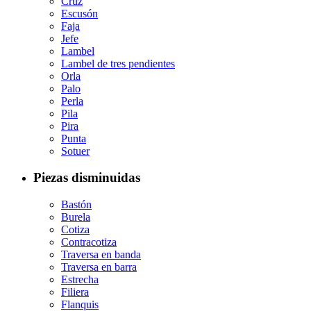
Cruz
Escusón
Faja
Jefe
Lambel
Lambel de tres pendientes
Orla
Palo
Perla
Pila
Pira
Punta
Sotuer
Piezas disminuidas
Bastón
Burela
Cotiza
Contracotiza
Traversa en banda
Traversa en barra
Estrecha
Filiera
Flanquis