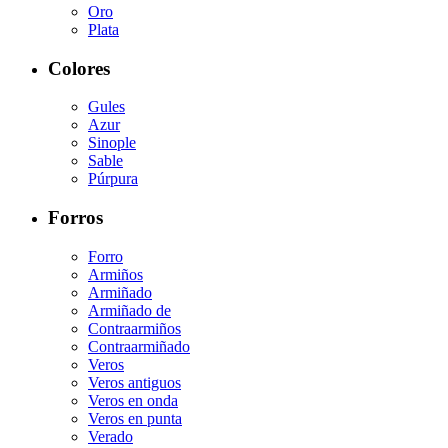
Oro
Plata
Colores
Gules
Azur
Sinople
Sable
Púrpura
Forros
Forro
Armiños
Armiñado
Armiñado de
Contraarmiños
Contraarmiñado
Veros
Veros antiguos
Veros en onda
Veros en punta
Verado