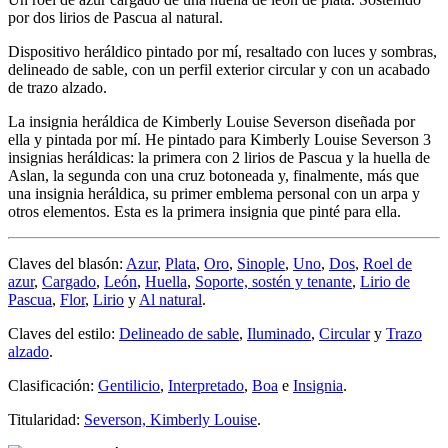
por dos lirios de Pascua al natural.
Dispositivo heráldico pintado por mí, resaltado con luces y sombras,
delineado de sable, con un perfil exterior circular y con un acabado
de trazo alzado.
La insignia heráldica de Kimberly Louise Severson diseñada por
ella y pintada por mí. He pintado para Kimberly Louise Severson 3
insignias heráldicas: la primera con 2 lirios de Pascua y la huella de
Aslan, la segunda con una cruz botoneada y, finalmente, más que
una insignia heráldica, su primer emblema personal con un arpa y
otros elementos. Esta es la primera insignia que pinté para ella.
Claves del blasón:
Azur
,
Plata
,
Oro
,
Sinople
,
Uno
,
Dos
,
Roel de
azur
,
Cargado
,
León
,
Huella
,
Soporte, sostén y tenante
,
Lirio de
Pascua
,
Flor
,
Lirio
y
Al natural
.
Claves del estilo:
Delineado de sable
,
Iluminado
,
Circular
y
Trazo
alzado
.
Clasificación:
Gentilicio
,
Interpretado
,
Boa
e
Insignia
.
Titularidad:
Severson, Kimberly Louise
.