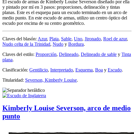
El escudo de armas de Kimberly Louise Severson diseñado por ella
y pintado por mí en 3 pasos: proporciones, delineación y tintas
planas. Este es el esquepa para un escudo terminado en un arco de
medio punto. En este escudo de armas, utilizo un centro óptico del
escudo por encima de su centro geométrico.
Claves del blasón:
Azur
,
Plata
,
Sable
,
Uno
,
Jironado
,
Roel de azur
,
Nudo celta de la Trinidad
,
Nudo
y
Bordura
.
Claves del estilo:
Proporción
,
Delineado
,
Delineado de sable
y
Tinta
plana
.
Clasificación:
Gentilicio
,
Interpretado
,
Esquema
,
Boa
y
Escudo
.
Titularidad:
Severson, Kimberly Louise
.
Kimberly Louise Severson, arco de medio
punto