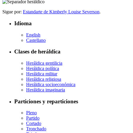
Sigue por:
Estandarte de Kimberly Louise Severson
.
Idioma
English
Castellano
Clases de heráldica
Heráldica gentilicia
Heráldica política
Heráldica militar
Heráldica religiosa
Heráldica socioeconómica
Heráldica imaginaria
Particiones y reparticiones
Pleno
Partido
Cortado
Tronchado