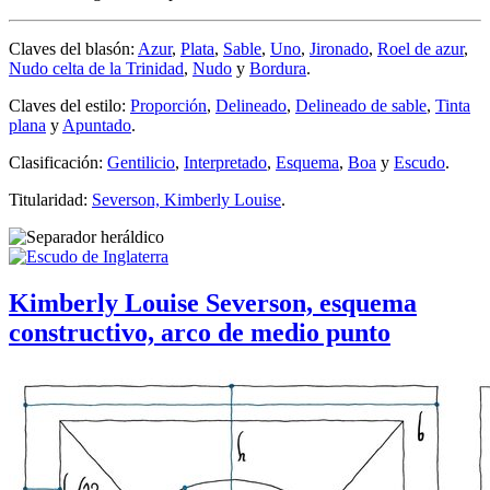
Claves del blasón:
Azur
,
Plata
,
Sable
,
Uno
,
Jironado
,
Roel de azur
,
Nudo celta de la Trinidad
,
Nudo
y
Bordura
.
Claves del estilo:
Proporción
,
Delineado
,
Delineado de sable
,
Tinta
plana
y
Apuntado
.
Clasificación:
Gentilicio
,
Interpretado
,
Esquema
,
Boa
y
Escudo
.
Titularidad:
Severson, Kimberly Louise
.
Kimberly Louise Severson, esquema
constructivo, arco de medio punto