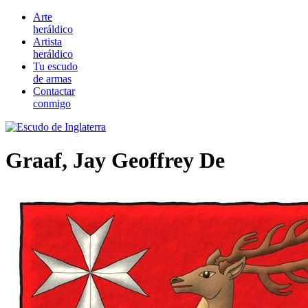
Arte
heráldico
Artista
heráldico
Tu escudo
de armas
Contactar
conmigo
Graaf, Jay Geoffrey De