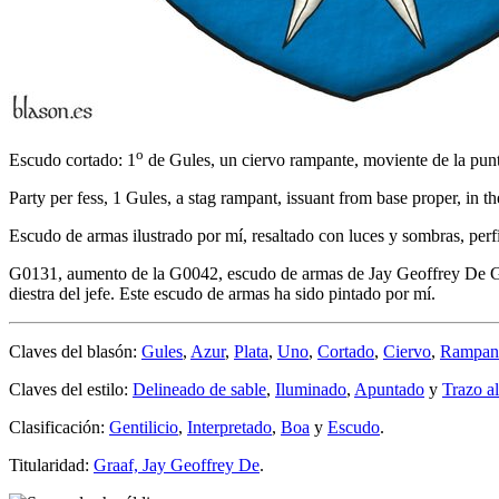
o
Escudo cortado: 1
de Gules, un ciervo rampante, moviente de la punta 
Party per fess, 1 Gules, a stag rampant, issuant from base proper, in t
Escudo de armas ilustrado por mí, resaltado con luces y sombras, perf
G0131, aumento de la G0042, escudo de armas de Jay Geoffrey De Graa
diestra del jefe. Este escudo de armas ha sido pintado por mí.
Claves del blasón:
Gules
,
Azur
,
Plata
,
Uno
,
Cortado
,
Ciervo
,
Rampan
Claves del estilo:
Delineado de sable
,
Iluminado
,
Apuntado
y
Trazo a
Clasificación:
Gentilicio
,
Interpretado
,
Boa
y
Escudo
.
Titularidad:
Graaf, Jay Geoffrey De
.