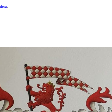
dera
.