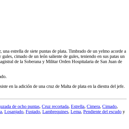
, una estrella de siete puntas de plata. Timbrado de un yelmo acorde a
 gules, cimado de un león saliente de gules, teniendo en sus patas un
agistral de la Soberana y Militar Orden Hospitalaria de San Juan de
ado.
 en la adición de una cruz de Malta de plata en la diestra del jefe.
uzada de ocho puntas
,
Cruz recortada
,
Estrella
,
Cimera
,
Cimado
,
na
,
Losanjado
,
Fustado
,
Lambrequines
,
Lema
,
Pendiente del escudo
y