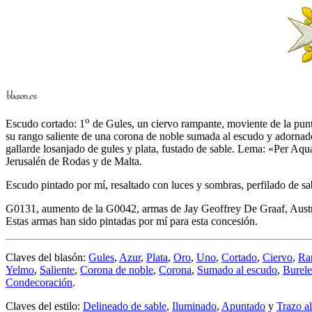
o
Escudo cortado: 1
de Gules, un ciervo rampante, moviente de la punta 
su rango saliente de una corona de noble sumada al escudo y adornado 
gallarde losanjado de gules y plata, fustado de sable. Lema: «Per Aqu
Jerusalén de Rodas y de Malta.
Escudo pintado por mí, resaltado con luces y sombras, perfilado de sa
G0131, aumento de la G0042, armas de Jay Geoffrey De Graaf, Australi
Estas armas han sido pintadas por mí para esta concesión.
Claves del blasón:
Gules
,
Azur
,
Plata
,
Oro
,
Uno
,
Cortado
,
Ciervo
,
Ra
Yelmo
,
Saliente
,
Corona de noble
,
Corona
,
Sumado al escudo
,
Burele
Condecoración
.
Claves del estilo:
Delineado de sable
,
Iluminado
,
Apuntado
y
Trazo a