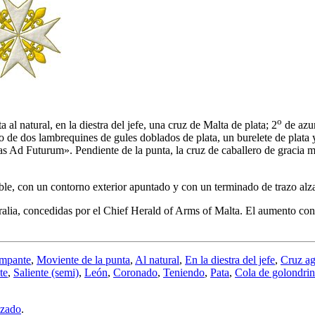
o
al natural, en la diestra del jefe, una cruz de Malta de plata; 2
de azur
de dos lambrequines de gules doblados de plata, un burelete de plata y
as Ad Futurum». Pendiente de la punta, la cruz de caballero de gracia m
ble, con un contorno exterior apuntado y con un terminado de trazo alz
a, concedidas por el Chief Herald of Arms of Malta. El aumento consiste
mpante
,
Moviente de la punta
,
Al natural
,
En la diestra del jefe
,
Cruz ag
te
,
Saliente (semi)
,
León
,
Coronado
,
Teniendo
,
Pata
,
Cola de golondri
lzado
.