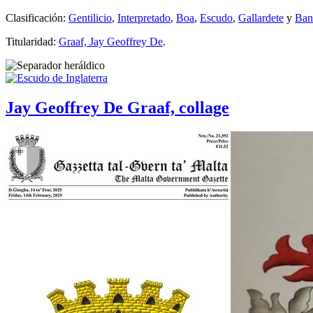
Clasificación:
Gentilicio
,
Interpretado
,
Boa
,
Escudo
,
Gallardete
y
Ban
Titularidad:
Graaf, Jay Geoffrey De
.
Jay Geoffrey De Graaf, collage