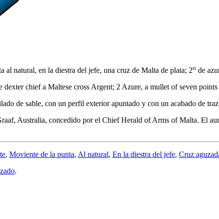
o
al natural, en la diestra del jefe, una cruz de Malta de plata; 2
de azur
he dexter chief a Maltese cross Argent; 2 Azure, a mullet of seven points
ilado de sable, con un perfil exterior apuntado y con un acabado de traz
f, Australia, concedido por el Chief Herald of Arms of Malta. El aume
te
,
Moviente de la punta
,
Al natural
,
En la diestra del jefe
,
Cruz aguzad
lzado
.