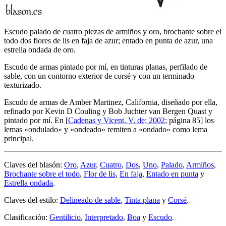
Escudo palado de cuatro piezas de armiños y oro, brochante sobre el
todo dos flores de lis en faja de azur; entado en punta de azur, una
estrella ondada de oro.
Escudo de armas pintado por mí, en tinturas planas, perfilado de
sable, con un contorno exterior de corsé y con un terminado
texturizado.
Escudo de armas de Amber Martinez, California, diseñado por ella,
refinado por Kevin D Couling y Bob Juchter van Bergen Quast y
pintado por mí. En [
Cadenas y Vicent, V. de; 2002
; página 85] los
lemas «
ondulado
» y «
ondeado
» remiten a «
ondado
» como lema
principal.
Claves del blasón:
Oro
,
Azur
,
Cuatro
,
Dos
,
Uno
,
Palado
,
Armiños
,
Brochante sobre el todo
,
Flor de lis
,
En faja
,
Entado en punta
y
Estrella ondada
.
Claves del estilo:
Delineado de sable
,
Tinta plana
y
Corsé
.
Clasificación:
Gentilicio
,
Interpretado
,
Boa
y
Escudo
.