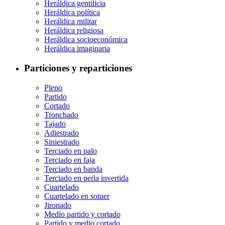
Heráldica gentilicia
Heráldica política
Heráldica militar
Heráldica religiosa
Heráldica socioeconómica
Heráldica imaginaria
Particiones y reparticiones
Pleno
Partido
Cortado
Tronchado
Tajado
Adiestrado
Siniestrado
Terciado en palo
Terciado en faja
Terciado en banda
Terciado en perla invertida
Cuartelado
Cuartelado en sotuer
Jironado
Medio partido y cortado
Partido y medio cortado