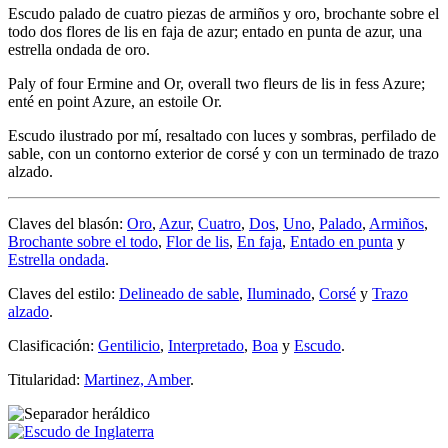
Escudo palado de cuatro piezas de armiños y oro, brochante sobre el
todo dos flores de lis en faja de azur; entado en punta de azur, una
estrella ondada de oro.
Paly of four Ermine and Or, overall two fleurs de lis in fess Azure;
enté en point Azure, an estoile Or.
Escudo ilustrado por mí, resaltado con luces y sombras, perfilado de
sable, con un contorno exterior de corsé y con un terminado de trazo
alzado.
Claves del blasón:
Oro
,
Azur
,
Cuatro
,
Dos
,
Uno
,
Palado
,
Armiños
,
Brochante sobre el todo
,
Flor de lis
,
En faja
,
Entado en punta
y
Estrella ondada
.
Claves del estilo:
Delineado de sable
,
Iluminado
,
Corsé
y
Trazo
alzado
.
Clasificación:
Gentilicio
,
Interpretado
,
Boa
y
Escudo
.
Titularidad:
Martinez, Amber
.