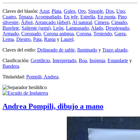
Claves del blasón:
Azur
,
Plata
,
Gules
,
Oro
,
Sinople
,
Dos
,
Uno
,
Cuatro
,
Tenaza
,
Acompañado
,
En jefe
,
Estrella
,
En punta
,
Pino
silvestre
,
Árbol
,
Arrancado (árbol)
,
Al natural
,
Cimera
,
Cimado
,
Burelete
,
Saliente (semi)
,
León
,
Lampasado
,
Alado
,
Desplegado
,
Armado
,
Coronado
,
Corona antigua
,
Corona
,
Teniendo
,
Garra
,
Lema
,
Diestro
,
Pata
,
Rama
y
Laurel
.
Claves del estilo:
Delineado de sable
,
Iluminado
y
Trazo alzado
.
Clasificación:
Gentilicio
,
Interpretado
,
Boa
,
Insignia
,
Estandarte
y
Bandera
.
Titularidad:
Pompili, Andrea
.
Andrea Pompili, dibujo a mano