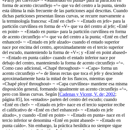
«
Party per chevron
» ~ «
Mantelado en punta
» para la partición en
forma de acento circunflejo «
^
» que va del centro a la punta, siendo
esta última la más frecuente de las particiones aquí descritas. Cuando
dichas particiones presentan líneas curvas, se recurre nuevamente a
la terminología francesa: «
Enté en chef
» ~ «
Entado en jefe
» para la
partición curvilínea en forma de «
V
» que va del centro al jefe; «
Enté
en point
» ~ «
Entado en punta
» para la partición curvilínea en forma
de acento circunflejo «
^
» que va del centro a la punta; «
Enté en chef
enhanced
» ~ «
Entado en jefe alzado
» cuando el entado superior
nace por encima del centro, aproximadamente en el tercio superior
del escudo, manteniendo la forma de «
V
»; y «
Enté en point abased
»
~ «
Entado en punta caído
» cuando el entado inferior nace por
debajo del centro, manteniendo la forma de acento circunflejo «
^
».
Como caso adicional, «
Chapé throughout
» ~ «
Capa
» forma un
acento circunflejo «
^
» de líneas rectas que toca el jefe y desciende
aproximadamente hasta la mitad de los flancos, mientras que
«
Chapé ployé throughout
» ~ «
Capa curvilínea
» mantiene esa misma
disposición general, formando igualmente un acento circunflejo «
^
»,
pero con líneas curvas. Según [
Cadenas y Vicent, V. de; 2002
;
página 85], los «
entados
» parten del centro del escudo; cuando
«
Enté en chef
» ~ «
Entado en jefe
» nace en el tercio superior recibe
el calificativo de «
Enté en chef enhanced
» ~ «
Entado en jefe
alzado
», y cuando «
Enté en point
» ~ «
Entado en punta
» nace en el
tercio inferior se denomina «
Enté en point abased
» ~ «
Entado en
punta caído
». Sin embargo, la práctica heráldica no siempre sigue