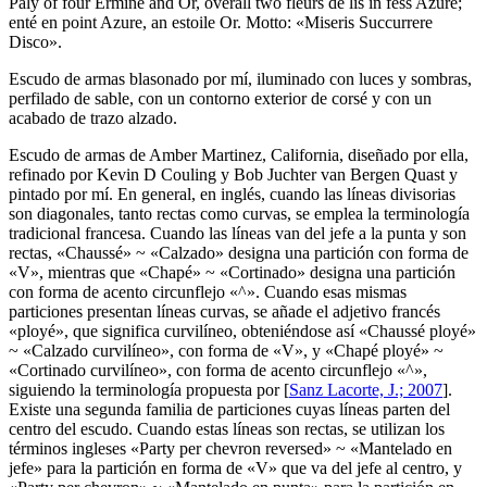
Paly of four Ermine and Or, overall two fleurs de lis in fess Azure;
enté en point Azure, an estoile Or. Motto: «Miseris Succurrere
Disco».
Escudo de armas blasonado por mí, iluminado con luces y sombras,
perfilado de sable, con un contorno exterior de corsé y con un
acabado de trazo alzado.
Escudo de armas de Amber Martinez, California, diseñado por ella,
refinado por Kevin D Couling y Bob Juchter van Bergen Quast y
pintado por mí. En general, en inglés, cuando las líneas divisorias
son diagonales, tanto rectas como curvas, se emplea la terminología
tradicional francesa. Cuando las líneas van del jefe a la punta y son
rectas, «
Chaussé
» ~ «
Calzado
» designa una partición con forma de
«
V
», mientras que «
Chapé
» ~ «
Cortinado
» designa una partición
con forma de acento circunflejo «
^
». Cuando esas mismas
particiones presentan líneas curvas, se añade el adjetivo francés
«
ployé
», que significa curvilíneo, obteniéndose así «
Chaussé ployé
»
~ «
Calzado curvilíneo
», con forma de «
V
», y «
Chapé ployé
» ~
«
Cortinado curvilíneo
», con forma de acento circunflejo «
^
»,
siguiendo la terminología propuesta por [
Sanz Lacorte, J.; 2007
].
Existe una segunda familia de particiones cuyas líneas parten del
centro del escudo. Cuando estas líneas son rectas, se utilizan los
términos ingleses «
Party per chevron reversed
» ~ «
Mantelado en
jefe
» para la partición en forma de «
V
» que va del jefe al centro, y