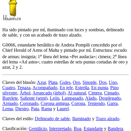
Ha sido pintado por mí, iluminado con luces y sombras, delineado
de sable, y con un acabado de trazo alzado.
G0066, estandarte heráldico de Andrea Pompili concedido por el
Chief Herald of Arms of Malta y pintado por mí. Estructura: escudo
a
a
de armas; insignia; 1
línea del lema «
Per audacia
»; cimera; 2
línea
del lema «
Ad astra
»; cuatro estrellas de seis puntas cortadas de oro y
azur, 2 y 2.
Claves del blasón:
Azur
,
Plata
,
Gules
,
Oro
,
Sinople
,
Dos
,
Uno
,
Cuatro
,
Tenaza
,
Acompañado
,
En jefe
,
Estrella
,
En punta
,
Pino
silvestre
,
Árbol
,
Arrancado (árbol)
,
Al natural
,
Cimera
,
Cimado
,
Burelete
,
Saliente (semi)
,
León
,
Lampasado
,
Alado
,
Desplegado
,
Armado
,
Coronado
,
Corona antigua
,
Corona
,
Teniendo
,
Garra
,
Lema
,
Diestro
,
Pata
,
Rama
y
Laurel
.
Claves del estilo:
Delineado de sable
,
Iluminado
y
Trazo alzado
.
Clasificación:
Gentilicio
,
Interpretado
,
Boa
,
Estandarte
y
Bandera
.