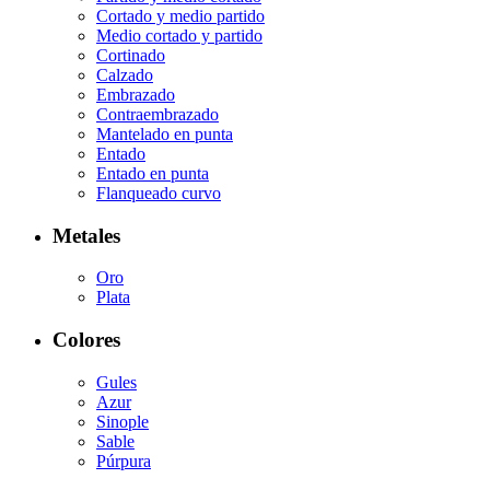
Cortado y medio partido
Medio cortado y partido
Cortinado
Calzado
Embrazado
Contraembrazado
Mantelado en punta
Entado
Entado en punta
Flanqueado curvo
Metales
Oro
Plata
Colores
Gules
Azur
Sinople
Sable
Púrpura