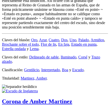
estrictamente esta distinción. Así ocurre con la granada que
representa al Reino de Granada en las armas de España, que de
forma prácticamente unánime se blasona como «
Enté en point
» ~
«
Entado en punta
», aunque habitualmente no se califique como
«
Enté en point abased
» ~ «
Entado en punta caído
» y tampoco se
represente partiendo exactamente del centro del escudo, sino desde
una posición sensiblemente más baja.
Claves del blasón:
Oro
,
Azur
,
Cuatro
,
Dos
,
Uno
,
Palado
,
Armiños
,
Brochante sobre el todo
,
Flor de lis
,
En faja
,
Entado en punta
,
Estrella ondada
y
Lema
.
Claves del estilo:
Delineado de sable
,
Iluminado
,
Corsé
y
Trazo
alzado
.
Clasificación:
Gentilicio
,
Interpretado
,
Boa
y
Escudo
.
Titularidad:
Martinez, Amber
.
Corona de Amber Martinez