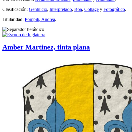
Clasificación:
Gentilicio
,
Interpretado
,
Boa
,
Collage
y
Fotográfico
.
Titularidad:
Pompili, Andrea
.
Amber Martinez, tinta plana