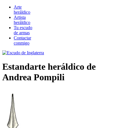
Arte
heráldico
Artista
heráldico
Tu escudo
de armas
Contactar
conmigo
Estandarte heráldico de
Andrea Pompili