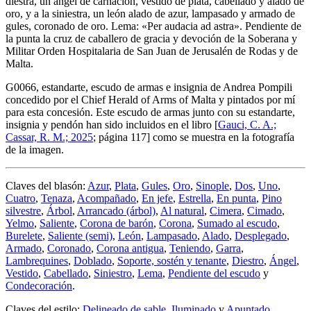
diestra, un ángel de carnación, vestido de plata, cabellado y alado de
oro, y a la siniestra, un león alado de azur, lampasado y armado de
gules, coronado de oro. Lema: «Per audacia ad astra». Pendiente de
la punta la cruz de caballero de gracia y devoción de la Soberana y
Militar Orden Hospitalaria de San Juan de Jerusalén de Rodas y de
Malta.
G0066, estandarte, escudo de armas e insignia de Andrea Pompili
concedido por el Chief Herald of Arms of Malta y pintados por mí
para esta concesión. Este escudo de armas junto con su estandarte,
insignia y pendón han sido incluidos en el libro [
Gauci, C. A.;
Cassar, R. M.; 2025
; página 117] como se muestra en la fotografía
de la imagen.
Claves del blasón:
Azur
,
Plata
,
Gules
,
Oro
,
Sinople
,
Dos
,
Uno
,
Cuatro
,
Tenaza
,
Acompañado
,
En jefe
,
Estrella
,
En punta
,
Pino
silvestre
,
Árbol
,
Arrancado (árbol)
,
Al natural
,
Cimera
,
Cimado
,
Yelmo
,
Saliente
,
Corona de barón
,
Corona
,
Sumado al escudo
,
Burelete
,
Saliente (semi)
,
León
,
Lampasado
,
Alado
,
Desplegado
,
Armado
,
Coronado
,
Corona antigua
,
Teniendo
,
Garra
,
Lambrequines
,
Doblado
,
Soporte, sostén y tenante
,
Diestro
,
Ángel
,
Vestido
,
Cabellado
,
Siniestro
,
Lema
,
Pendiente del escudo
y
Condecoración
.
Claves del estilo:
Delineado de sable
,
Iluminado
y
Apuntado
.