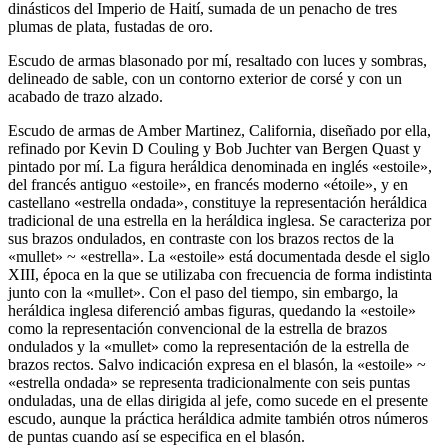
dinásticos del Imperio de Haití, sumada de un penacho de tres
plumas de plata, fustadas de oro.
Escudo de armas blasonado por mí, resaltado con luces y sombras,
delineado de sable, con un contorno exterior de corsé y con un
acabado de trazo alzado.
Escudo de armas de Amber Martinez, California, diseñado por ella,
refinado por Kevin D Couling y Bob Juchter van Bergen Quast y
pintado por mí. La figura heráldica denominada en inglés «
estoile
»,
del francés antiguo «
estoile
», en francés moderno «
étoile
», y en
castellano «
estrella ondada
», constituye la representación heráldica
tradicional de una estrella en la heráldica inglesa. Se caracteriza por
sus brazos ondulados, en contraste con los brazos rectos de la
«
mullet
» ~ «
estrella
». La «
estoile
» está documentada desde el siglo
XIII, época en la que se utilizaba con frecuencia de forma indistinta
junto con la «
mullet
». Con el paso del tiempo, sin embargo, la
heráldica inglesa diferenció ambas figuras, quedando la «
estoile
»
como la representación convencional de la estrella de brazos
ondulados y la «
mullet
» como la representación de la estrella de
brazos rectos. Salvo indicación expresa en el blasón, la «
estoile
» ~
«
estrella ondada
» se representa tradicionalmente con seis puntas
onduladas, una de ellas dirigida al jefe, como sucede en el presente
escudo, aunque la práctica heráldica admite también otros números
de puntas cuando así se especifica en el blasón.