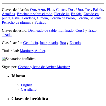
Claves del blasón:
Oro
,
Azur
,
Plata
,
Cuatro
,
Dos
,
Uno
,
Tres
,
Palado
,
Armiños
,
Brochante sobre el todo
,
Flor de lis
,
En faja
,
Entado en
punta
,
Estrella ondada
,
Cimera
,
Corona de barón
,
Corona
,
Saliente
,
Penacho de plumas
y
Fustado
.
Claves del estilo:
Delineado de sable
,
Iluminado
,
Corsé
y
Trazo
alzado
.
Clasificación:
Gentilicio
,
Interpretado
,
Boa
y
Escudo
.
Titularidad:
Martinez, Amber
.
Sigue por:
Corona y lema de Amber Martinez
.
Idioma
English
Castellano
Clases de heráldica