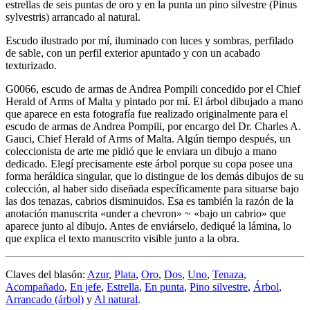
estrellas de seis puntas de oro y en la punta un pino silvestre (Pinus
sylvestris) arrancado al natural.
Escudo ilustrado por mí, iluminado con luces y sombras, perfilado
de sable, con un perfil exterior apuntado y con un acabado
texturizado.
G0066, escudo de armas de Andrea Pompili concedido por el Chief
Herald of Arms of Malta y pintado por mí. El árbol dibujado a mano
que aparece en esta fotografía fue realizado originalmente para el
escudo de armas de Andrea Pompili, por encargo del Dr. Charles A.
Gauci, Chief Herald of Arms of Malta. Algún tiempo después, un
coleccionista de arte me pidió que le enviara un dibujo a mano
dedicado. Elegí precisamente este árbol porque su copa posee una
forma heráldica singular, que lo distingue de los demás dibujos de su
colección, al haber sido diseñada específicamente para situarse bajo
las dos tenazas, cabrios disminuidos. Esa es también la razón de la
anotación manuscrita «
under a chevron
» ~ «
bajo un cabrio
» que
aparece junto al dibujo. Antes de enviárselo, dediqué la lámina, lo
que explica el texto manuscrito visible junto a la obra.
Claves del blasón:
Azur
,
Plata
,
Oro
,
Dos
,
Uno
,
Tenaza
,
Acompañado
,
En jefe
,
Estrella
,
En punta
,
Pino silvestre
,
Árbol
,
Arrancado (árbol)
y
Al natural
.