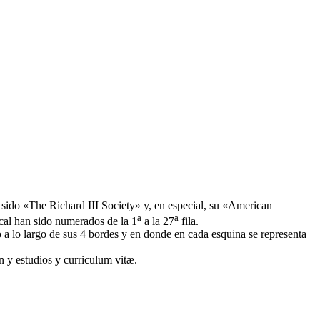
 sido «
The Richard III Society
» y, en especial, su «
American
a
a
ical han sido numerados de la 1
a la 27
fila.
a lo largo de sus 4 bordes y en donde en cada esquina se representa
ón y estudios y curriculum vitæ.