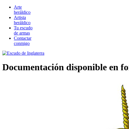
Arte
heráldico
Artista
heráldico
Tu escudo
de armas
Contactar
conmigo
Documentación disponible en 