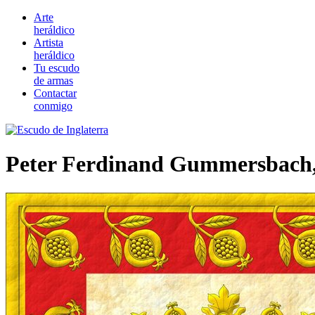
Arte
heráldico
Artista
heráldico
Tu escudo
de armas
Contactar
conmigo
Peter Ferdinand Gummersbach,