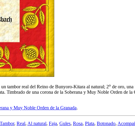
o
 un tambor real del Reino de Bunyoro-Kitara al natural; 2
de oro, una 
 punta. Timbrado de una corona de la Soberana y Muy Noble Orden de la
rana y Muy Noble Orden de la Granada
.
Tambor
,
Real
,
Al natural
,
Faja
,
Gules
,
Rosa
,
Plata
,
Botonado
,
Acompa