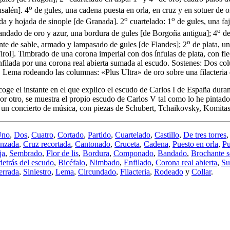
o
usalén
]
. 4
de gules, una cadena puesta en orla, en cruz y en sotuer de 
o
o
lada y hojada de sinople
[
de Granada
]
. 2
cuartelado: 1
de gules, una fa
o
ndado de oro y azur, una bordura de gules
[
de Borgoña antigua
]
; 4
de
o
nte de sable, armado y lampasado de gules
[
de Flandes
]
; 2
de plata, u
irol
]
. Timbrado de una corona imperial con dos ínfulas de plata, con fle
ilada por una corona real abierta sumada al escudo. Sostenes: Dos co
ra. Lema rodeando las columnas: «Plus Ultra» de oro sobre una filacteri
ecoge el instante en el que explico el escudo de Carlos I de España dur
or otro, se muestra el propio escudo de Carlos V tal como lo he pintado.
 un concierto de música, con piezas de Schubert, Tchaikovsky, Komitas
Uno
,
Dos
,
Cuatro
,
Cortado
,
Partido
,
Cuartelado
,
Castillo
,
De tres torres
,
enzada
,
Cruz recortada
,
Cantonado
,
Cruceta
,
Cadena
,
Puesto en orla
,
Pu
ja
,
Sembrado
,
Flor de lis
,
Bordura
,
Componado
,
Bandado
,
Brochante s
etrás del escudo
,
Bicéfalo
,
Nimbado
,
Enfilado
,
Corona real abierta
,
Su
errada
,
Siniestro
,
Lema
,
Circundado
,
Filacteria
,
Rodeado
y
Collar
.