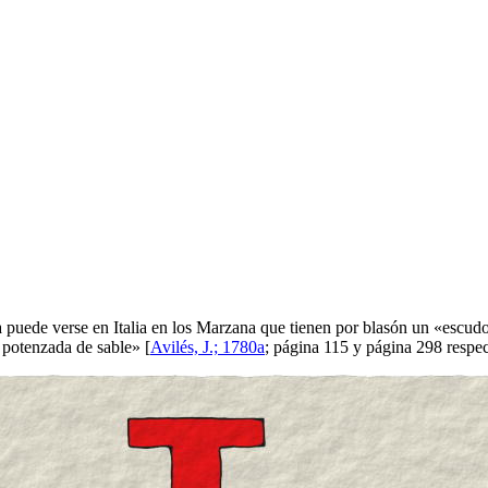
 puede verse en Italia en los Marzana que tienen por blasón un «
escudo
 potenzada de sable
» [
Avilés, J.; 1780a
; página 115 y página 298 respe