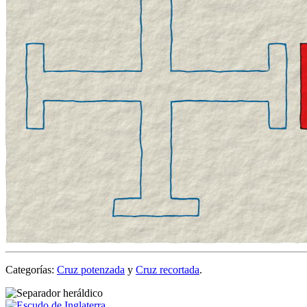
Categorías:
Cruz potenzada
y
Cruz recortada
.