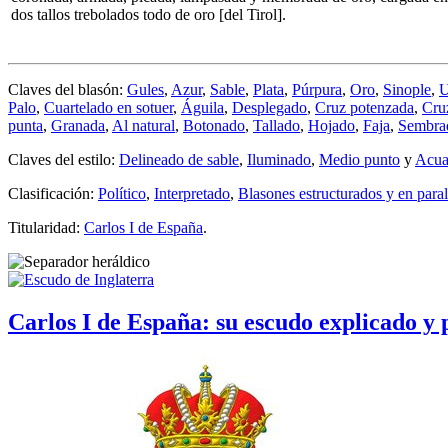
dos tallos trebolados todo de oro [del Tirol].
Claves del blasón:
Gules
,
Azur
,
Sable
,
Plata
,
Púrpura
,
Oro
,
Sinople
,
Palo
,
Cuartelado en sotuer
,
Águila
,
Desplegado
,
Cruz potenzada
,
Cru
punta
,
Granada
,
Al natural
,
Botonado
,
Tallado
,
Hojado
,
Faja
,
Sembra
Claves del estilo:
Delineado de sable
,
Iluminado
,
Medio punto
y
Acua
Clasificación:
Político
,
Interpretado
,
Blasones estructurados y en paral
Titularidad:
Carlos I de España
.
Carlos I de España: su escudo explicado y 