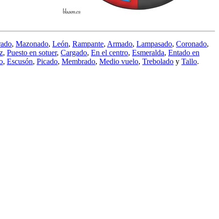
rado
,
Mazonado
,
León
,
Rampante
,
Armado
,
Lampasado
,
Coronado
,
z
,
Puesto en sotuer
,
Cargado
,
En el centro
,
Esmeralda
,
Entado en
o
,
Escusón
,
Picado
,
Membrado
,
Medio vuelo
,
Trebolado
y
Tallo
.