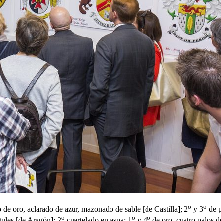
o
o
lo de oro, aclarado de azur, mazonado de sable
[
de Castilla
]
; 2
y 3
de p
o
o
o
gules
[
de Aragón
]
; 2
cuartelado en aspa: 1
y 4
de oro, cuatro palos d