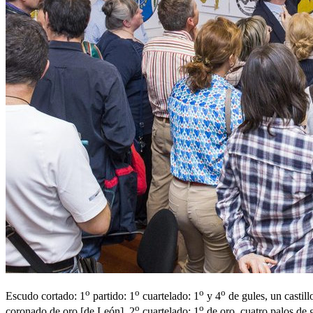
o
o
o
o
Escudo cortado: 1
partido: 1
cuartelado: 1
y 4
de gules, un castil
o
o
coronado de oro
[
de León
]
. 2
cuartelado: 1
de oro, cuatro palos de 