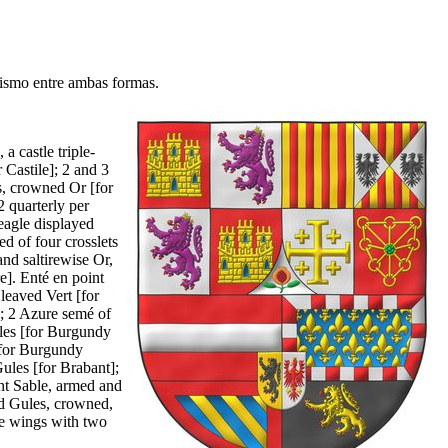
elismo entre ambas formas.
 a castle triple-
Castile]; 2 and 3
s, crowned Or [for
2 quarterly per
 eagle displayed
ed of four crosslets
and saltirewise Or,
e]. Enté en point
leaved Vert [for
]; 2 Azure semé of
les [for Burgundy
[for Burgundy
ules [for Brabant];
ant Sable, armed and
ed Gules, crowned,
e wings with two