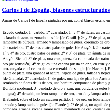
Carlos I de España, blasones estructurados
Armas de Carlos I de España pintadas por mí, con el blasón escrito en
o
o
o
o
Escudo cortado: 1
partido: 1
cuartelado: 1
y 4
de gules, un castill
o
o
aclarado de azur, mazonado de sable [de Castilla]; 2
y 3
de plata, u
rampante de púrpura, armado y lampasado de gules, coronado de oro
o
o
o
2
cuartelado: 1
de oro, cuatro palos de gules [de Aragón]; 2
cuarte
o
o
o
o
1
y 4
de oro, cuatro palos de gules; 2
y 3
de plata, un águila de s
o
Aragón-Sicilia]. 3
de plata, una cruz potenzada cantonada de cuatro 
o
oro [de Jerusalén]. 4
de gules, una cadena puesta en orla, en cruz y 
oro, cargada en el centro de una esmeralda de sinople [de Navarra]. 
punta de plata, una granada al natural, tajada de gules, tallada y hoja
o
o
[de Granada]. 2
cuartelado: 1
de gules, una faja de plata [de Austria
sembrado de flores de lis de oro, una bordura componada de plata y g
o
Borgoña moderna]; 3
bandado de oro y azur, una bordura de gules 
o
antigua]; 4
de sable, un león rampante de oro, armado y lampasado d
o
Brabante]; sobre el todo un escusón partido: 1
de oro, un león rampa
o
armado y lampasado de gules [de Flandes]; 2
de plata, un águila de 
coronada, armada, picada, lampasada y membrada de oro, cargada en 