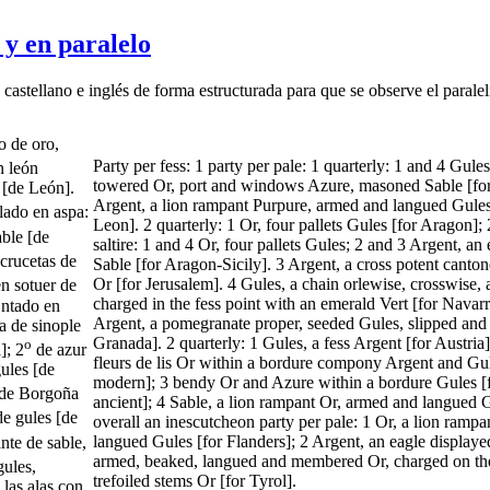
 y en paralelo
 castellano e inglés de forma estructurada para que se observe el paral
o de oro,
Party per fess: 1 party per pale: 1 quarterly: 1 and 4 Gules,
n león
towered Or, port and windows Azure, masoned Sable [for 
 [de León].
Argent, a lion rampant Purpure, armed and langued Gule
lado en aspa:
Leon]. 2 quarterly: 1 Or, four pallets Gules [for Aragon]; 
able [de
saltire: 1 and 4 Or, four pallets Gules; 2 and 3 Argent, an
crucetas de
Sable [for Aragon-Sicily]. 3 Argent, a cross potent canton
Or [for Jerusalem]. 4 Gules, a chain orlewise, crosswise, 
en sotuer de
charged in the fess point with an emerald Vert [for Navarr
Entado en
Argent, a pomegranate proper, seeded Gules, slipped and 
da de sinople
Granada]. 2 quarterly: 1 Gules, a fess Argent [for Austria
o
]; 2
de azur
fleurs de lis Or within a bordure compony Argent and Gu
ules [de
modern]; 3 bendy Or and Azure within a bordure Gules 
[de Borgoña
ancient]; 4 Sable, a lion rampant Or, armed and langued G
e gules [de
overall an inescutcheon party per pale: 1 Or, a lion ramp
langued Gules [for Flanders]; 2 Argent, an eagle display
nte de sable,
armed, beaked, langued and membered Or, charged on th
gules,
trefoiled stems Or [for Tyrol].
las alas con