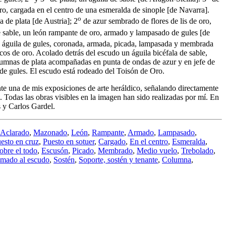
oro, cargada en el centro de una esmeralda de sinople
[
de Navarra
]
.
o
ja de plata
[
de Austria
]
; 2
de azur sembrado de flores de lis de oro,
 sable, un león rampante de oro, armado y lampasado de gules
[
de
n águila de gules, coronada, armada, picada, lampasada y membrada
cos de oro. Acolado detrás del escudo un águila bicéfala de sable,
lumnas de plata acompañadas en punta de ondas de azur y en jefe de
a de gules. El escudo está rodeado del Toisón de Oro.
ante una de mis exposiciones de arte heráldico, señalando directamente
 Todas las obras visibles en la imagen han sido realizadas por mí. En
 y Carlos Gardel.
Aclarado
,
Mazonado
,
León
,
Rampante
,
Armado
,
Lampasado
,
esto en cruz
,
Puesto en sotuer
,
Cargado
,
En el centro
,
Esmeralda
,
obre el todo
,
Escusón
,
Picado
,
Membrado
,
Medio vuelo
,
Trebolado
,
mado al escudo
,
Sostén
,
Soporte, sostén y tenante
,
Columna
,