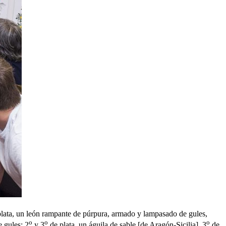
lata, un león rampante de púrpura, armado y lampasado de gules,
o
o
o
e gules; 2
y 3
de plata, un águila de sable
[
de Aragón-Sicilia
]
. 3
de