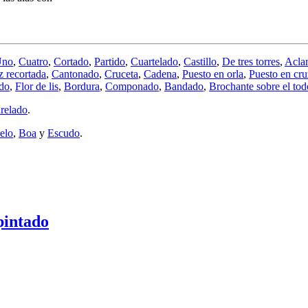
Uno
,
Cuatro
,
Cortado
,
Partido
,
Cuartelado
,
Castillo
,
De tres torres
,
Acla
z recortada
,
Cantonado
,
Cruceta
,
Cadena
,
Puesto en orla
,
Puesto en cru
do
,
Flor de lis
,
Bordura
,
Componado
,
Bandado
,
Brochante sobre el tod
relado
.
elo
,
Boa
y
Escudo
.
pintado