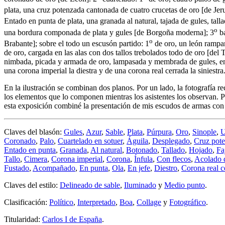
plata, una cruz potenzada cantonada de cuatro crucetas de oro
[
de Jer
Entado en punta de plata, una granada al natural, tajada de gules, tal
o
una bordura componada de plata y gules
[
de Borgoña moderna
]
; 3
ba
o
Brabante
]
; sobre el todo un escusón partido: 1
de oro, un león rampa
de oro, cargada en las alas con dos tallos trebolados todo de oro
[
del T
nimbada, picada y armada de oro, lampasada y membrada de gules, enf
una corona imperial la diestra y de una corona real cerrada la siniest
En la ilustración se combinan dos planos. Por un lado, la fotografía r
los elementos que lo componen mientras los asistentes los observan. P
esta exposición combiné la presentación de mis escudos de armas con
Claves del blasón:
Gules
,
Azur
,
Sable
,
Plata
,
Púrpura
,
Oro
,
Sinople
,
Coronado
,
Palo
,
Cuartelado en sotuer
,
Águila
,
Desplegado
,
Cruz pot
Entado en punta
,
Granada
,
Al natural
,
Botonado
,
Tallado
,
Hojado
,
Fa
Tallo
,
Cimera
,
Corona imperial
,
Corona
,
Ínfula
,
Con flecos
,
Acolado d
Fustado
,
Acompañado
,
En punta
,
Ola
,
En jefe
,
Diestro
,
Corona real c
Claves del estilo:
Delineado de sable
,
Iluminado
y
Medio punto
.
Clasificación:
Político
,
Interpretado
,
Boa
,
Collage
y
Fotográfico
.
Titularidad:
Carlos I de España
.