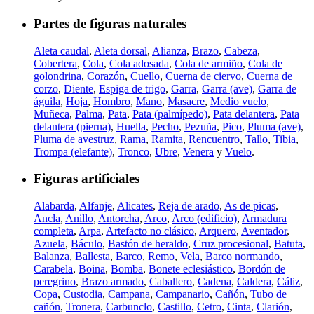
Partes de figuras naturales
Aleta caudal
,
Aleta dorsal
,
Alianza
,
Brazo
,
Cabeza
,
Cobertera
,
Cola
,
Cola adosada
,
Cola de armiño
,
Cola de
golondrina
,
Corazón
,
Cuello
,
Cuerna de ciervo
,
Cuerna de
corzo
,
Diente
,
Espiga de trigo
,
Garra
,
Garra (ave)
,
Garra de
águila
,
Hoja
,
Hombro
,
Mano
,
Masacre
,
Medio vuelo
,
Muñeca
,
Palma
,
Pata
,
Pata (palmípedo)
,
Pata delantera
,
Pata
delantera (pierna)
,
Huella
,
Pecho
,
Pezuña
,
Pico
,
Pluma (ave)
,
Pluma de avestruz
,
Rama
,
Ramita
,
Rencuentro
,
Tallo
,
Tibia
,
Trompa (elefante)
,
Tronco
,
Ubre
,
Venera
y
Vuelo
.
Figuras artificiales
Alabarda
,
Alfanje
,
Alicates
,
Reja de arado
,
As de picas
,
Ancla
,
Anillo
,
Antorcha
,
Arco
,
Arco (edificio)
,
Armadura
completa
,
Arpa
,
Artefacto no clásico
,
Arquero
,
Aventador
,
Azuela
,
Báculo
,
Bastón de heraldo
,
Cruz procesional
,
Batuta
,
Balanza
,
Ballesta
,
Barco
,
Remo
,
Vela
,
Barco normando
,
Carabela
,
Boina
,
Bomba
,
Bonete eclesiástico
,
Bordón de
peregrino
,
Brazo armado
,
Caballero
,
Cadena
,
Caldera
,
Cáliz
,
Copa
,
Custodia
,
Campana
,
Campanario
,
Cañón
,
Tubo de
cañón
,
Tronera
,
Carbunclo
,
Castillo
,
Cetro
,
Cinta
,
Clarión
,