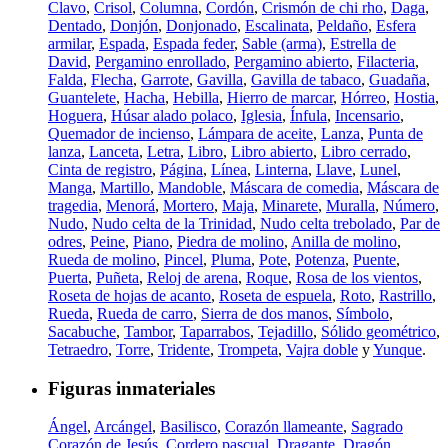
Clavo
,
Crisol
,
Columna
,
Cordón
,
Crismón de chi rho
,
Daga
,
Dentado
,
Donjón
,
Donjonado
,
Escalinata
,
Peldaño
,
Esfera
armilar
,
Espada
,
Espada feder
,
Sable (arma)
,
Estrella de
David
,
Pergamino enrollado
,
Pergamino abierto
,
Filacteria
,
Falda
,
Flecha
,
Garrote
,
Gavilla
,
Gavilla de tabaco
,
Guadaña
,
Guantelete
,
Hacha
,
Hebilla
,
Hierro de marcar
,
Hórreo
,
Hostia
,
Hoguera
,
Húsar alado polaco
,
Iglesia
,
Ínfula
,
Incensario
,
Quemador de incienso
,
Lámpara de aceite
,
Lanza
,
Punta de
lanza
,
Lanceta
,
Letra
,
Libro
,
Libro abierto
,
Libro cerrado
,
Cinta de registro
,
Página
,
Línea
,
Linterna
,
Llave
,
Lunel
,
Manga
,
Martillo
,
Mandoble
,
Máscara de comedia
,
Máscara de
tragedia
,
Menorá
,
Mortero
,
Maja
,
Minarete
,
Muralla
,
Número
,
Nudo
,
Nudo celta de la Trinidad
,
Nudo celta trebolado
,
Par de
odres
,
Peine
,
Piano
,
Piedra de molino
,
Anilla de molino
,
Rueda de molino
,
Pincel
,
Pluma
,
Pote
,
Potenza
,
Puente
,
Puerta
,
Puñeta
,
Reloj de arena
,
Roque
,
Rosa de los vientos
,
Roseta de hojas de acanto
,
Roseta de espuela
,
Roto
,
Rastrillo
,
Rueda
,
Rueda de carro
,
Sierra de dos manos
,
Símbolo
,
Sacabuche
,
Tambor
,
Taparrabos
,
Tejadillo
,
Sólido geométrico
,
Tetraedro
,
Torre
,
Tridente
,
Trompeta
,
Vajra doble
y
Yunque
.
Figuras inmateriales
Ángel
,
Arcángel
,
Basilisco
,
Corazón llameante
,
Sagrado
Corazón de Jesús
,
Cordero pascual
,
Dragante
,
Dragón
,