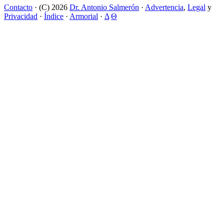
Contacto
· (C) 2026
Dr. Antonio Salmerón
·
Advertencia
,
Legal
y
Privacidad
·
Índice
·
Armorial
·
Δ
Θ