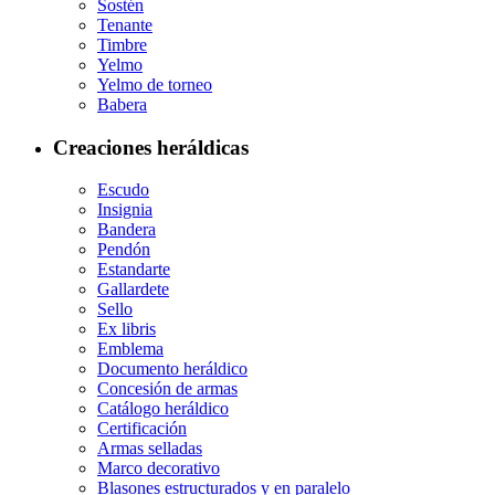
Sostén
Tenante
Timbre
Yelmo
Yelmo de torneo
Babera
Creaciones heráldicas
Escudo
Insignia
Bandera
Pendón
Estandarte
Gallardete
Sello
Ex libris
Emblema
Documento heráldico
Concesión de armas
Catálogo heráldico
Certificación
Armas selladas
Marco decorativo
Blasones estructurados y en paralelo