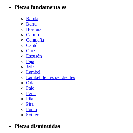
Piezas fundamentales
Banda
Barra
Bordura
Cabrio
Campaña
Cantón
Cruz
Escusón
Faja
Jefe
Lambel
Lambel de tres pendientes
Orla
Palo
Perla
Pila
Pira
Punta
Sotuer
Piezas disminuidas