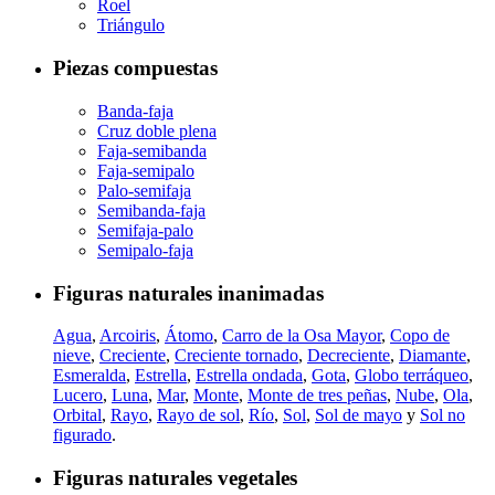
Roel
Triángulo
Piezas compuestas
Banda-faja
Cruz doble plena
Faja-semibanda
Faja-semipalo
Palo-semifaja
Semibanda-faja
Semifaja-palo
Semipalo-faja
Figuras naturales inanimadas
Agua
,
Arcoiris
,
Átomo
,
Carro de la Osa Mayor
,
Copo de
nieve
,
Creciente
,
Creciente tornado
,
Decreciente
,
Diamante
,
Esmeralda
,
Estrella
,
Estrella ondada
,
Gota
,
Globo terráqueo
,
Lucero
,
Luna
,
Mar
,
Monte
,
Monte de tres peñas
,
Nube
,
Ola
,
Orbital
,
Rayo
,
Rayo de sol
,
Río
,
Sol
,
Sol de mayo
y
Sol no
figurado
.
Figuras naturales vegetales