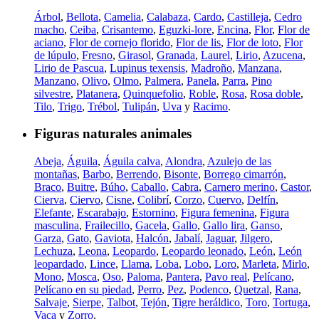
Árbol
,
Bellota
,
Camelia
,
Calabaza
,
Cardo
,
Castilleja
,
Cedro
macho
,
Ceiba
,
Crisantemo
,
Eguzki-lore
,
Encina
,
Flor
,
Flor de
aciano
,
Flor de cornejo florido
,
Flor de lis
,
Flor de loto
,
Flor
de lúpulo
,
Fresno
,
Girasol
,
Granada
,
Laurel
,
Lirio
,
Azucena
,
Lirio de Pascua
,
Lupinus texensis
,
Madroño
,
Manzana
,
Manzano
,
Olivo
,
Olmo
,
Palmera
,
Panela
,
Parra
,
Pino
silvestre
,
Platanera
,
Quinquefolio
,
Roble
,
Rosa
,
Rosa doble
,
Tilo
,
Trigo
,
Trébol
,
Tulipán
,
Uva
y
Racimo
.
Figuras naturales animales
Abeja
,
Águila
,
Águila calva
,
Alondra
,
Azulejo de las
montañas
,
Barbo
,
Berrendo
,
Bisonte
,
Borrego cimarrón
,
Braco
,
Buitre
,
Búho
,
Caballo
,
Cabra
,
Carnero merino
,
Castor
,
Cierva
,
Ciervo
,
Cisne
,
Colibrí
,
Corzo
,
Cuervo
,
Delfín
,
Elefante
,
Escarabajo
,
Estornino
,
Figura femenina
,
Figura
masculina
,
Frailecillo
,
Gacela
,
Gallo
,
Gallo lira
,
Ganso
,
Garza
,
Gato
,
Gaviota
,
Halcón
,
Jabalí
,
Jaguar
,
Jilgero
,
Lechuza
,
Leona
,
Leopardo
,
Leopardo leonado
,
León
,
León
leopardado
,
Lince
,
Llama
,
Loba
,
Lobo
,
Loro
,
Marleta
,
Mirlo
,
Mono
,
Mosca
,
Oso
,
Paloma
,
Pantera
,
Pavo real
,
Pelícano
,
Pelícano en su piedad
,
Perro
,
Pez
,
Podenco
,
Quetzal
,
Rana
,
Salvaje
,
Sierpe
,
Talbot
,
Tejón
,
Tigre heráldico
,
Toro
,
Tortuga
,
Vaca
y
Zorro
.