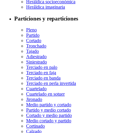
Heráldica socioeconómica
Heráldica imaginaria
Particiones y reparticiones
Pleno
Partido
Cortado
Tronchado
Tajado
Adiestrado
Siniestrado
Terciado en palo
Terciado en faja
Terciado en banda
Terciado en perla invertida
Cuartelado
Cuartelado en sotuer
Jironado
Medio partido y cortado
Partido y medio cortado
Cortado y medio partido
Medio cortado y partido
Cortinado
Calzado