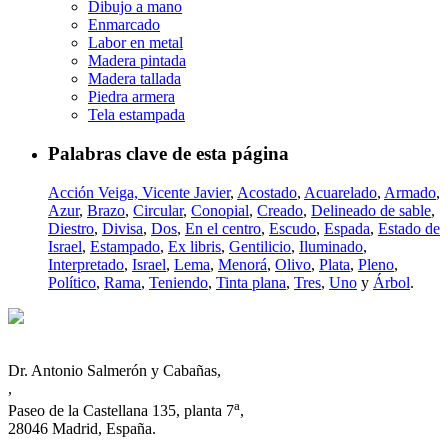
Dibujo a mano
Enmarcado
Labor en metal
Madera pintada
Madera tallada
Piedra armera
Tela estampada
Palabras clave de esta página
Acción Veiga, Vicente Javier
,
Acostado
,
Acuarelado
,
Armado
,
Azur
,
Brazo
,
Circular
,
Conopial
,
Creado
,
Delineado de sable
,
Diestro
,
Divisa
,
Dos
,
En el centro
,
Escudo
,
Espada
,
Estado de
Israel
,
Estampado
,
Ex libris
,
Gentilicio
,
Iluminado
,
Interpretado
,
Israel
,
Lema
,
Menorá
,
Olivo
,
Plata
,
Pleno
,
Político
,
Rama
,
Teniendo
,
Tinta plana
,
Tres
,
Uno
y
Árbol
.
Dr. Antonio Salmerón y Cabañas,
,
a
Paseo de la Castellana 135, planta 7
,
28046 Madrid, España.