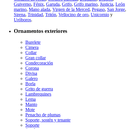
Guiverno
,
Fénix
,
Garuda
,
Grifo
,
Grifo marino
,
Justicia
,
León
marino
,
Mano alada
,
Virgen de la Merced
,
Pegaso
,
San Jorge
,
Sirena
,
Trinidad
,
Tritón
,
Vellocino de oro
,
Unicornio
y
Uróboros
.
Ornamentos exteriores
Burelete
Cimera
Collar
Gran collar
Condecoración
Corona
Divisa
Galero
Borla
Grito de guerra
Lambrequines
Lema
Manto
Mote
Penacho de plumas
Soporte, sostén y tenante
Soporte