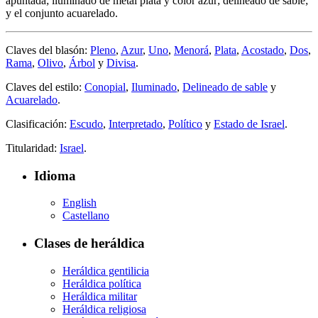
apuntada; iluminado de metal plata y color azur; delineado de sable;
y el conjunto acuarelado.
Claves del blasón:
Pleno
,
Azur
,
Uno
,
Menorá
,
Plata
,
Acostado
,
Dos
,
Rama
,
Olivo
,
Árbol
y
Divisa
.
Claves del estilo:
Conopial
,
Iluminado
,
Delineado de sable
y
Acuarelado
.
Clasificación:
Escudo
,
Interpretado
,
Político
y
Estado de Israel
.
Titularidad:
Israel
.
Idioma
English
Castellano
Clases de heráldica
Heráldica gentilicia
Heráldica política
Heráldica militar
Heráldica religiosa