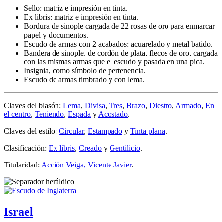
Sello: matriz e impresión en tinta.
Ex libris: matriz e impresión en tinta.
Bordura de sinople cargada de 22 rosas de oro para enmarcar
papel y documentos.
Escudo de armas con 2 acabados: acuarelado y metal batido.
Bandera de sinople, de cordón de plata, flecos de oro, cargada
con las mismas armas que el escudo y pasada en una pica.
Insignia, como símbolo de pertenencia.
Escudo de armas timbrado y con lema.
Claves del blasón:
Lema
,
Divisa
,
Tres
,
Brazo
,
Diestro
,
Armado
,
En
el centro
,
Teniendo
,
Espada
y
Acostado
.
Claves del estilo:
Circular
,
Estampado
y
Tinta plana
.
Clasificación:
Ex libris
,
Creado
y
Gentilicio
.
Titularidad:
Acción Veiga, Vicente Javier
.
Israel