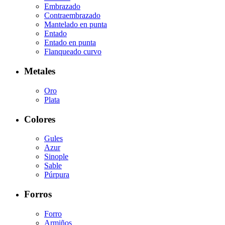
Embrazado
Contraembrazado
Mantelado en punta
Entado
Entado en punta
Flanqueado curvo
Metales
Oro
Plata
Colores
Gules
Azur
Sinople
Sable
Púrpura
Forros
Forro
Armiños