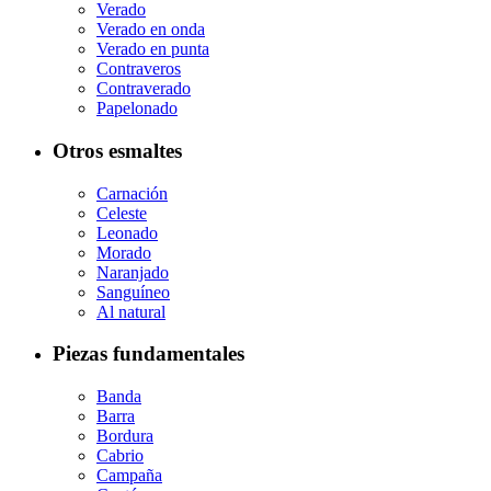
Verado
Verado en onda
Verado en punta
Contraveros
Contraverado
Papelonado
Otros esmaltes
Carnación
Celeste
Leonado
Morado
Naranjado
Sanguíneo
Al natural
Piezas fundamentales
Banda
Barra
Bordura
Cabrio
Campaña