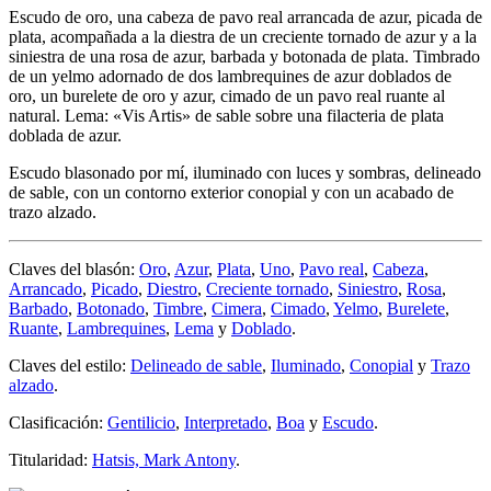
Escudo de oro, una cabeza de pavo real arrancada de azur, picada de
plata, acompañada a la diestra de un creciente tornado de azur y a la
siniestra de una rosa de azur, barbada y botonada de plata. Timbrado
de un yelmo adornado de dos lambrequines de azur doblados de
oro, un burelete de oro y azur, cimado de un pavo real ruante al
natural. Lema: «Vis Artis» de sable sobre una filacteria de plata
doblada de azur.
Escudo blasonado por mí, iluminado con luces y sombras, delineado
de sable, con un contorno exterior conopial y con un acabado de
trazo alzado.
Claves del blasón:
Oro
,
Azur
,
Plata
,
Uno
,
Pavo real
,
Cabeza
,
Arrancado
,
Picado
,
Diestro
,
Creciente tornado
,
Siniestro
,
Rosa
,
Barbado
,
Botonado
,
Timbre
,
Cimera
,
Cimado
,
Yelmo
,
Burelete
,
Ruante
,
Lambrequines
,
Lema
y
Doblado
.
Claves del estilo:
Delineado de sable
,
Iluminado
,
Conopial
y
Trazo
alzado
.
Clasificación:
Gentilicio
,
Interpretado
,
Boa
y
Escudo
.
Titularidad:
Hatsis, Mark Antony
.