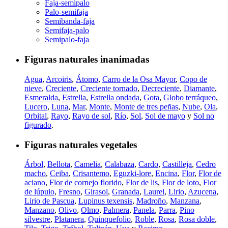
Faja-semipalo
Palo-semifaja
Semibanda-faja
Semifaja-palo
Semipalo-faja
Figuras naturales inanimadas
Agua
,
Arcoiris
,
Átomo
,
Carro de la Osa Mayor
,
Copo de
nieve
,
Creciente
,
Creciente tornado
,
Decreciente
,
Diamante
,
Esmeralda
,
Estrella
,
Estrella ondada
,
Gota
,
Globo terráqueo
,
Lucero
,
Luna
,
Mar
,
Monte
,
Monte de tres peñas
,
Nube
,
Ola
,
Orbital
,
Rayo
,
Rayo de sol
,
Río
,
Sol
,
Sol de mayo
y
Sol no
figurado
.
Figuras naturales vegetales
Árbol
,
Bellota
,
Camelia
,
Calabaza
,
Cardo
,
Castilleja
,
Cedro
macho
,
Ceiba
,
Crisantemo
,
Eguzki-lore
,
Encina
,
Flor
,
Flor de
aciano
,
Flor de cornejo florido
,
Flor de lis
,
Flor de loto
,
Flor
de lúpulo
,
Fresno
,
Girasol
,
Granada
,
Laurel
,
Lirio
,
Azucena
,
Lirio de Pascua
,
Lupinus texensis
,
Madroño
,
Manzana
,
Manzano
,
Olivo
,
Olmo
,
Palmera
,
Panela
,
Parra
,
Pino
silvestre
,
Platanera
,
Quinquefolio
,
Roble
,
Rosa
,
Rosa doble
,