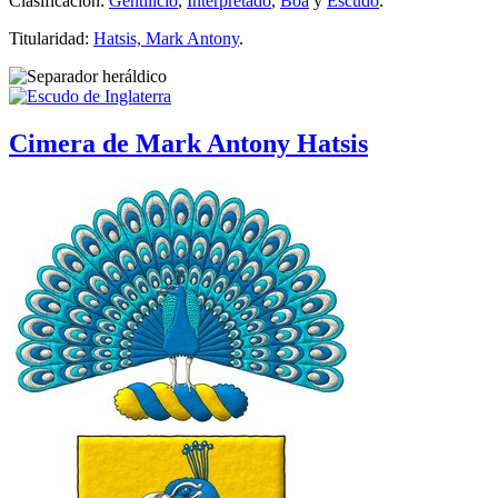
Clasificación:
Gentilicio
,
Interpretado
,
Boa
y
Escudo
.
Titularidad:
Hatsis, Mark Antony
.
Cimera de Mark Antony Hatsis