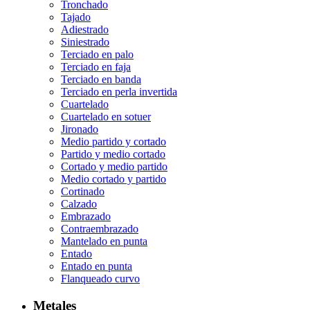
Tronchado
Tajado
Adiestrado
Siniestrado
Terciado en palo
Terciado en faja
Terciado en banda
Terciado en perla invertida
Cuartelado
Cuartelado en sotuer
Jironado
Medio partido y cortado
Partido y medio cortado
Cortado y medio partido
Medio cortado y partido
Cortinado
Calzado
Embrazado
Contraembrazado
Mantelado en punta
Entado
Entado en punta
Flanqueado curvo
Metales