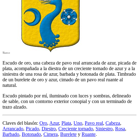
Escudo de oro, una cabeza de pavo real arrancada de azur, picada de
plata, acompañada a la diestra de un creciente tornado de azur y a la
siniestra de una rosa de azur, barbada y botonada de plata. Timbrado
de un burelete de oro y azur, cimado de un pavo real ruante al
natural.
Escudo pintado por mí, iluminado con luces y sombras, delineado
de sable, con un contorno exterior conopial y con un terminado de
trazo alzado.
Claves del blasón:
Oro
,
Azur
,
Plata
,
Uno
,
Pavo real
,
Cabeza
,
Arrancado
,
Picado
,
Diestro
,
Creciente tornado
,
Siniestro
,
Rosa
,
Barbado
,
Botonado
,
Cimera
,
Burelete
y
Ruante
.