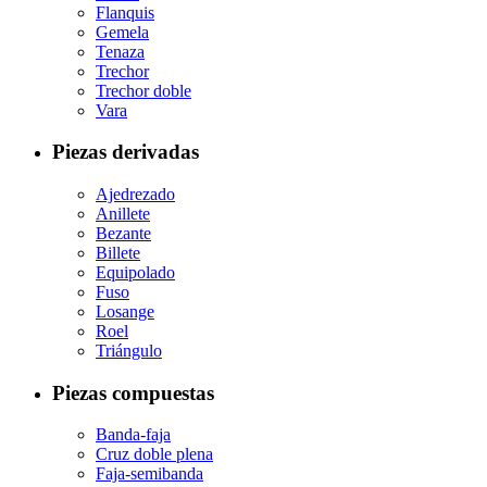
Flanquis
Gemela
Tenaza
Trechor
Trechor doble
Vara
Piezas derivadas
Ajedrezado
Anillete
Bezante
Billete
Equipolado
Fuso
Losange
Roel
Triángulo
Piezas compuestas
Banda-faja
Cruz doble plena
Faja-semibanda