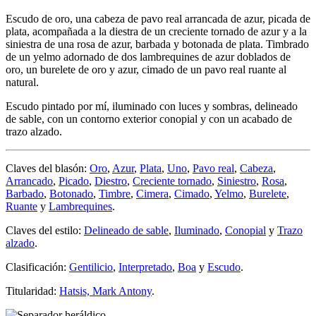
Escudo de oro, una cabeza de pavo real arrancada de azur, picada de
plata, acompañada a la diestra de un creciente tornado de azur y a la
siniestra de una rosa de azur, barbada y botonada de plata. Timbrado
de un yelmo adornado de dos lambrequines de azur doblados de
oro, un burelete de oro y azur, cimado de un pavo real ruante al
natural.
Escudo pintado por mí, iluminado con luces y sombras, delineado
de sable, con un contorno exterior conopial y con un acabado de
trazo alzado.
Claves del blasón:
Oro
,
Azur
,
Plata
,
Uno
,
Pavo real
,
Cabeza
,
Arrancado
,
Picado
,
Diestro
,
Creciente tornado
,
Siniestro
,
Rosa
,
Barbado
,
Botonado
,
Timbre
,
Cimera
,
Cimado
,
Yelmo
,
Burelete
,
Ruante
y
Lambrequines
.
Claves del estilo:
Delineado de sable
,
Iluminado
,
Conopial
y
Trazo
alzado
.
Clasificación:
Gentilicio
,
Interpretado
,
Boa
y
Escudo
.
Titularidad:
Hatsis, Mark Antony
.