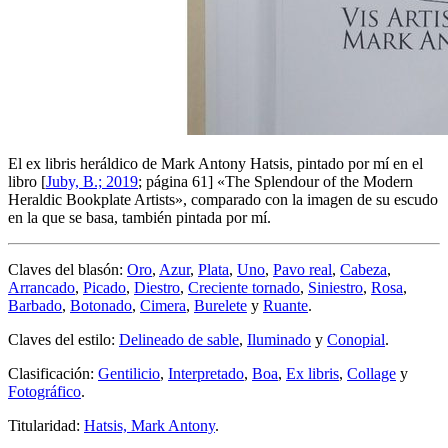
El ex libris heráldico de Mark Antony Hatsis, pintado por mí en el
libro [
Juby, B.; 2019
; página 61] «
The Splendour of the Modern
Heraldic Bookplate Artists
», comparado con la imagen de su escudo
en la que se basa, también pintada por mí.
Claves del blasón:
Oro
,
Azur
,
Plata
,
Uno
,
Pavo real
,
Cabeza
,
Arrancado
,
Picado
,
Diestro
,
Creciente tornado
,
Siniestro
,
Rosa
,
Barbado
,
Botonado
,
Cimera
,
Burelete
y
Ruante
.
Claves del estilo:
Delineado de sable
,
Iluminado
y
Conopial
.
Clasificación:
Gentilicio
,
Interpretado
,
Boa
,
Ex libris
,
Collage
y
Fotográfico
.
Titularidad:
Hatsis, Mark Antony
.