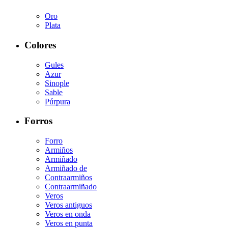
Oro
Plata
Colores
Gules
Azur
Sinople
Sable
Púrpura
Forros
Forro
Armiños
Armiñado
Armiñado de
Contraarmiños
Contraarmiñado
Veros
Veros antiguos
Veros en onda
Veros en punta