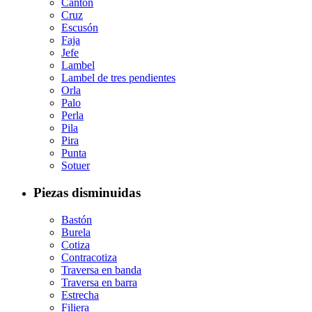
Cantón
Cruz
Escusón
Faja
Jefe
Lambel
Lambel de tres pendientes
Orla
Palo
Perla
Pila
Pira
Punta
Sotuer
Piezas disminuidas
Bastón
Burela
Cotiza
Contracotiza
Traversa en banda
Traversa en barra
Estrecha
Filiera