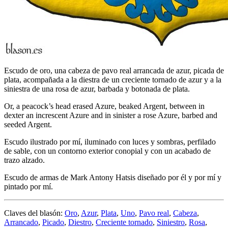
Escudo de oro, una cabeza de pavo real arrancada de azur, picada de
plata, acompañada a la diestra de un creciente tornado de azur y a la
siniestra de una rosa de azur, barbada y botonada de plata.
Or, a peacock’s head erased Azure, beaked Argent, between in
dexter an increscent Azure and in sinister a rose Azure, barbed and
seeded Argent.
Escudo ilustrado por mí, iluminado con luces y sombras, perfilado
de sable, con un contorno exterior conopial y con un acabado de
trazo alzado.
Escudo de armas de Mark Antony Hatsis diseñado por él y por mí y
pintado por mí.
Claves del blasón:
Oro
,
Azur
,
Plata
,
Uno
,
Pavo real
,
Cabeza
,
Arrancado
,
Picado
,
Diestro
,
Creciente tornado
,
Siniestro
,
Rosa
,