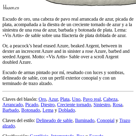
Escudo de oro, una cabeza de pavo real arrancada de azur, picada de
plata, acompañada a la diestra de un creciente tornado de azur y a la
siniestra de una rosa de azur, barbada y botonada de plata. Lema:
«Vis Artis» de sable sobre una filacteria de plata doblada de azur.
Or, a peacock’s head erased Azure, beaked Argent, between in
dexter an increscent Azure and in sinister a rose Azure, barbed and
seeded Argent. Motto: «Vis Artis» Sable over a scroll Argent
doubled Azure.
Escudo de armas pintado por mí, resaltado con luces y sombras,
delineado de sable, con un perfil exterior conopial y con un
terminado de trazo alzado.
Claves del blasón:
Oro
,
Azur
,
Plata
,
Uno
,
Pavo real
,
Cabeza
,
Arrancado
,
Picado
,
Diestro
,
Creciente tornado
,
Siniestro
,
Rosa
,
Barbado
,
Botonado
,
Lema
y
Doblado
.
Claves del estilo:
Delineado de sable
,
Iluminado
,
Conopial
y
Trazo
alzado
.