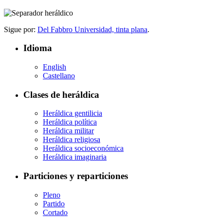
Sigue por:
Del Fabbro Universidad, tinta plana
.
Idioma
English
Castellano
Clases de heráldica
Heráldica gentilicia
Heráldica política
Heráldica militar
Heráldica religiosa
Heráldica socioeconómica
Heráldica imaginaria
Particiones y reparticiones
Pleno
Partido
Cortado