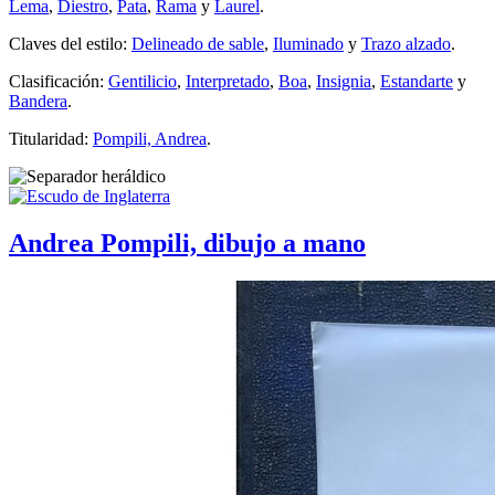
Lema
,
Diestro
,
Pata
,
Rama
y
Laurel
.
Claves del estilo:
Delineado de sable
,
Iluminado
y
Trazo alzado
.
Clasificación:
Gentilicio
,
Interpretado
,
Boa
,
Insignia
,
Estandarte
y
Bandera
.
Titularidad:
Pompili, Andrea
.
Andrea Pompili, dibujo a mano