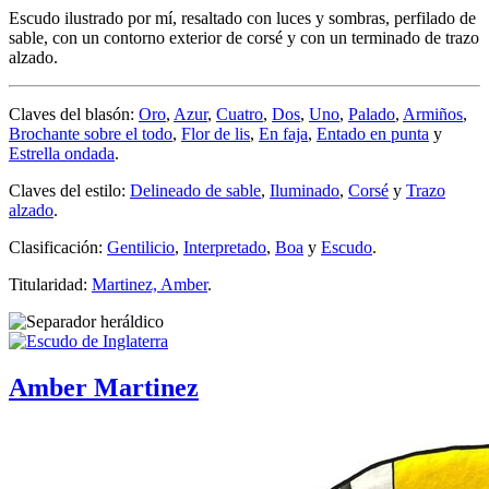
Escudo ilustrado por mí, resaltado con luces y sombras, perfilado de
sable, con un contorno exterior de corsé y con un terminado de trazo
alzado.
Claves del blasón:
Oro
,
Azur
,
Cuatro
,
Dos
,
Uno
,
Palado
,
Armiños
,
Brochante sobre el todo
,
Flor de lis
,
En faja
,
Entado en punta
y
Estrella ondada
.
Claves del estilo:
Delineado de sable
,
Iluminado
,
Corsé
y
Trazo
alzado
.
Clasificación:
Gentilicio
,
Interpretado
,
Boa
y
Escudo
.
Titularidad:
Martinez, Amber
.
Amber Martinez