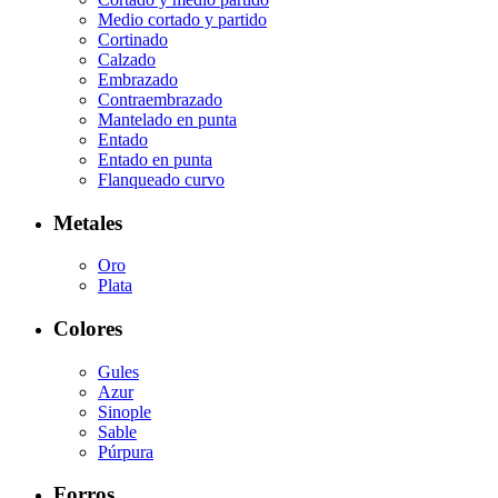
Medio cortado y partido
Cortinado
Calzado
Embrazado
Contraembrazado
Mantelado en punta
Entado
Entado en punta
Flanqueado curvo
Metales
Oro
Plata
Colores
Gules
Azur
Sinople
Sable
Púrpura
Forros