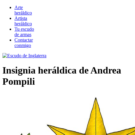
Arte
heráldico
Artista
heráldico
Tu escudo
de armas
Contactar
conmigo
Insignia heráldica de Andrea
Pompili