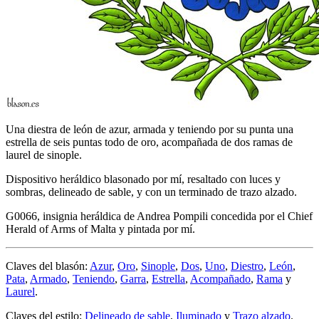
Una diestra de león de azur, armada y teniendo por su punta una
estrella de seis puntas todo de oro, acompañada de dos ramas de
laurel de sinople.
Dispositivo heráldico blasonado por mí, resaltado con luces y
sombras, delineado de sable, y con un terminado de trazo alzado.
G0066, insignia heráldica de Andrea Pompili concedida por el Chief
Herald of Arms of Malta y pintada por mí.
Claves del blasón:
Azur
,
Oro
,
Sinople
,
Dos
,
Uno
,
Diestro
,
León
,
Pata
,
Armado
,
Teniendo
,
Garra
,
Estrella
,
Acompañado
,
Rama
y
Laurel
.
Claves del estilo:
Delineado de sable
,
Iluminado
y
Trazo alzado
.