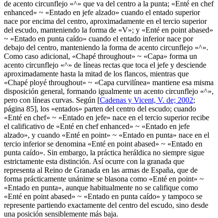
de acento circunflejo «
^
» que va del centro a la punta; «
Enté en chef
enhanced
» ~ «
Entado en jefe alzado
» cuando el entado superior
nace por encima del centro, aproximadamente en el tercio superior
del escudo, manteniendo la forma de «
V
»; y «
Enté en point abased
»
~ «
Entado en punta caído
» cuando el entado inferior nace por
debajo del centro, manteniendo la forma de acento circunflejo «
^
».
Como caso adicional, «
Chapé throughout
» ~ «
Capa
» forma un
acento circunflejo «
^
» de líneas rectas que toca el jefe y desciende
aproximadamente hasta la mitad de los flancos, mientras que
«
Chapé ployé throughout
» ~ «
Capa curvilínea
» mantiene esa misma
disposición general, formando igualmente un acento circunflejo «
^
»,
pero con líneas curvas. Según [
Cadenas y Vicent, V. de; 2002
;
página 85], los «
entados
» parten del centro del escudo; cuando
«
Enté en chef
» ~ «
Entado en jefe
» nace en el tercio superior recibe
el calificativo de «
Enté en chef enhanced
» ~ «
Entado en jefe
alzado
», y cuando «
Enté en point
» ~ «
Entado en punta
» nace en el
tercio inferior se denomina «
Enté en point abased
» ~ «
Entado en
punta caído
». Sin embargo, la práctica heráldica no siempre sigue
estrictamente esta distinción. Así ocurre con la granada que
representa al Reino de Granada en las armas de España, que de
forma prácticamente unánime se blasona como «
Enté en point
» ~
«
Entado en punta
», aunque habitualmente no se califique como
«
Enté en point abased
» ~ «
Entado en punta caído
» y tampoco se
represente partiendo exactamente del centro del escudo, sino desde
una posición sensiblemente más baja.