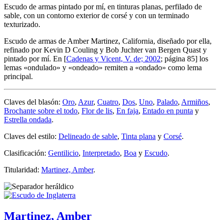
Escudo de armas pintado por mí, en tinturas planas, perfilado de
sable, con un contorno exterior de corsé y con un terminado
texturizado.
Escudo de armas de Amber Martinez, California, diseñado por ella,
refinado por Kevin D Couling y Bob Juchter van Bergen Quast y
pintado por mí. En [
Cadenas y Vicent, V. de; 2002
; página 85] los
lemas «
ondulado
» y «
ondeado
» remiten a «
ondado
» como lema
principal.
Claves del blasón:
Oro
,
Azur
,
Cuatro
,
Dos
,
Uno
,
Palado
,
Armiños
,
Brochante sobre el todo
,
Flor de lis
,
En faja
,
Entado en punta
y
Estrella ondada
.
Claves del estilo:
Delineado de sable
,
Tinta plana
y
Corsé
.
Clasificación:
Gentilicio
,
Interpretado
,
Boa
y
Escudo
.
Titularidad:
Martinez, Amber
.
Martinez, Amber