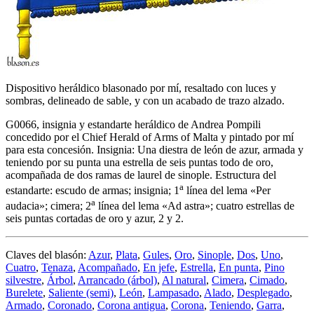
Dispositivo heráldico blasonado por mí, resaltado con luces y
sombras, delineado de sable, y con un acabado de trazo alzado.
G0066, insignia y estandarte heráldico de Andrea Pompili
concedido por el Chief Herald of Arms of Malta y pintado por mí
para esta concesión. Insignia: Una diestra de león de azur, armada y
teniendo por su punta una estrella de seis puntas todo de oro,
acompañada de dos ramas de laurel de sinople. Estructura del
a
estandarte: escudo de armas; insignia; 1
línea del lema «
Per
a
audacia
»; cimera; 2
línea del lema «
Ad astra
»; cuatro estrellas de
seis puntas cortadas de oro y azur, 2 y 2.
Claves del blasón:
Azur
,
Plata
,
Gules
,
Oro
,
Sinople
,
Dos
,
Uno
,
Cuatro
,
Tenaza
,
Acompañado
,
En jefe
,
Estrella
,
En punta
,
Pino
silvestre
,
Árbol
,
Arrancado (árbol)
,
Al natural
,
Cimera
,
Cimado
,
Burelete
,
Saliente (semi)
,
León
,
Lampasado
,
Alado
,
Desplegado
,
Armado
,
Coronado
,
Corona antigua
,
Corona
,
Teniendo
,
Garra
,