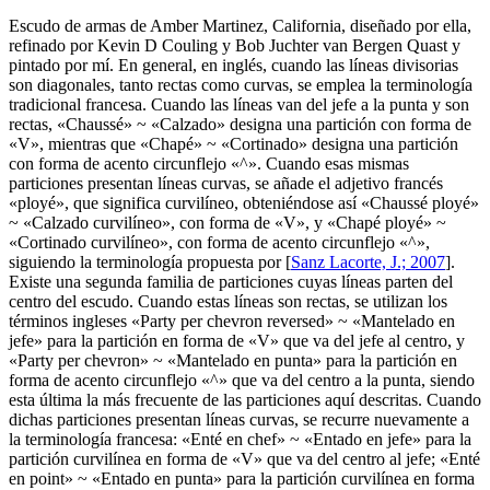
Escudo de armas de Amber Martinez, California, diseñado por ella,
refinado por Kevin D Couling y Bob Juchter van Bergen Quast y
pintado por mí. En general, en inglés, cuando las líneas divisorias
son diagonales, tanto rectas como curvas, se emplea la terminología
tradicional francesa. Cuando las líneas van del jefe a la punta y son
rectas, «
Chaussé
» ~ «
Calzado
» designa una partición con forma de
«
V
», mientras que «
Chapé
» ~ «
Cortinado
» designa una partición
con forma de acento circunflejo «
^
». Cuando esas mismas
particiones presentan líneas curvas, se añade el adjetivo francés
«
ployé
», que significa curvilíneo, obteniéndose así «
Chaussé ployé
»
~ «
Calzado curvilíneo
», con forma de «
V
», y «
Chapé ployé
» ~
«
Cortinado curvilíneo
», con forma de acento circunflejo «
^
»,
siguiendo la terminología propuesta por [
Sanz Lacorte, J.; 2007
].
Existe una segunda familia de particiones cuyas líneas parten del
centro del escudo. Cuando estas líneas son rectas, se utilizan los
términos ingleses «
Party per chevron reversed
» ~ «
Mantelado en
jefe
» para la partición en forma de «
V
» que va del jefe al centro, y
«
Party per chevron
» ~ «
Mantelado en punta
» para la partición en
forma de acento circunflejo «
^
» que va del centro a la punta, siendo
esta última la más frecuente de las particiones aquí descritas. Cuando
dichas particiones presentan líneas curvas, se recurre nuevamente a
la terminología francesa: «
Enté en chef
» ~ «
Entado en jefe
» para la
partición curvilínea en forma de «
V
» que va del centro al jefe; «
Enté
en point
» ~ «
Entado en punta
» para la partición curvilínea en forma