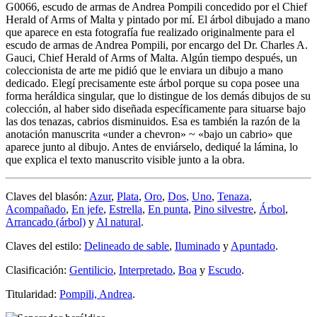
G0066, escudo de armas de Andrea Pompili concedido por el Chief
Herald of Arms of Malta y pintado por mí. El árbol dibujado a mano
que aparece en esta fotografía fue realizado originalmente para el
escudo de armas de Andrea Pompili, por encargo del Dr. Charles A.
Gauci, Chief Herald of Arms of Malta. Algún tiempo después, un
coleccionista de arte me pidió que le enviara un dibujo a mano
dedicado. Elegí precisamente este árbol porque su copa posee una
forma heráldica singular, que lo distingue de los demás dibujos de su
colección, al haber sido diseñada específicamente para situarse bajo
las dos tenazas, cabrios disminuidos. Esa es también la razón de la
anotación manuscrita «
under a chevron
» ~ «
bajo un cabrio
» que
aparece junto al dibujo. Antes de enviárselo, dediqué la lámina, lo
que explica el texto manuscrito visible junto a la obra.
Claves del blasón:
Azur
,
Plata
,
Oro
,
Dos
,
Uno
,
Tenaza
,
Acompañado
,
En jefe
,
Estrella
,
En punta
,
Pino silvestre
,
Árbol
,
Arrancado (árbol)
y
Al natural
.
Claves del estilo:
Delineado de sable
,
Iluminado
y
Apuntado
.
Clasificación:
Gentilicio
,
Interpretado
,
Boa
y
Escudo
.
Titularidad:
Pompili, Andrea
.