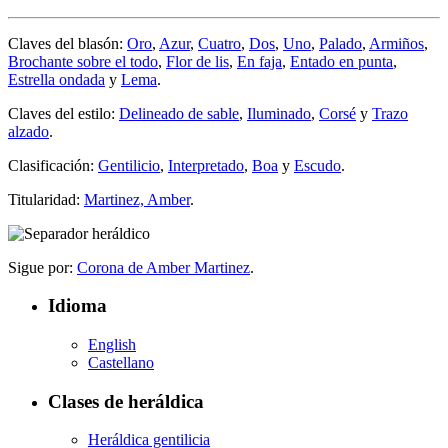
Claves del blasón:
Oro
,
Azur
,
Cuatro
,
Dos
,
Uno
,
Palado
,
Armiños
,
Brochante sobre el todo
,
Flor de lis
,
En faja
,
Entado en punta
,
Estrella ondada
y
Lema
.
Claves del estilo:
Delineado de sable
,
Iluminado
,
Corsé
y
Trazo
alzado
.
Clasificación:
Gentilicio
,
Interpretado
,
Boa
y
Escudo
.
Titularidad:
Martinez, Amber
.
Sigue por:
Corona de Amber Martinez
.
Idioma
English
Castellano
Clases de heráldica
Heráldica gentilicia