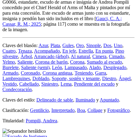
G0066, estandarte, escudo de armas e insignia de Andrea Pompili
concedido por el Chief Herald of Arms of Malta y pintados por mí
para esta concesión. Este escudo de armas junto con su estandarte,
insignia y pendón han sido incluidos en el libro [
Gauci, C. A.;
Cassar, R. M.; 2025
; página 117] como se muestra en la fotografía
de la imagen.
Claves del blasón:
Azur
,
Plata
,
Gules
,
Oro
,
Sinople
,
Dos
,
Uno
,
Cuatro
,
Tenaza
,
Acompañado
,
En jefe
,
Estrella
,
En punta
,
Pino
silvestre
,
Árbol
,
Arrancado (árbol)
,
Al natural
,
Cimera
,
Cimado
,
Yelmo
,
Saliente
,
Corona de barón
,
Corona
,
Sumado al escudo
,
Burelete
,
Saliente (semi)
,
León
,
Lampasado
,
Alado
,
Desplegado
,
Armado
,
Coronado
,
Corona antigua
,
Teniendo
,
Garra
,
Lambrequines
,
Doblado
,
Soporte, sostén y tenante
,
Diestro
,
Ángel
,
Vestido
,
Cabellado
,
Siniestro
,
Lema
,
Pendiente del escudo
y
Condecoración
.
Claves del estilo:
Delineado de sable
,
Iluminado
y
Apuntado
.
Clasificación:
Gentilicio
,
Interpretado
,
Boa
,
Collage
y
Fotográfico
.
Titularidad:
Pompili, Andrea
.