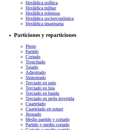
Heráldica política
Heráldica militar
Heráldica religiosa
Heráldica socioeconómica
Heráldica imaginaria
Particiones y reparticiones
Pleno
Partido
Cortado
Tronchado
Tajado
Adiestrado
Siniestrado
Terciado en palo
Terciado en faja
Terciado en banda
Terciado en perla invertida
Cuartelado
Cuartelado en sotuer
Jironado
Medio partido y cortado
Partido y medio cortado
Cortado y medio partido