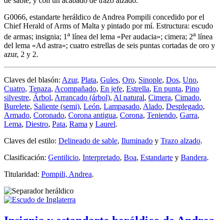
de sable, y con un acabado de trazo alzado.
G0066, estandarte heráldico de Andrea Pompili concedido por el
Chief Herald of Arms of Malta y pintado por mí. Estructura: escudo
a
a
de armas; insignia; 1
línea del lema «
Per audacia
»; cimera; 2
línea
del lema «
Ad astra
»; cuatro estrellas de seis puntas cortadas de oro y
azur, 2 y 2.
Claves del blasón:
Azur
,
Plata
,
Gules
,
Oro
,
Sinople
,
Dos
,
Uno
,
Cuatro
,
Tenaza
,
Acompañado
,
En jefe
,
Estrella
,
En punta
,
Pino
silvestre
,
Árbol
,
Arrancado (árbol)
,
Al natural
,
Cimera
,
Cimado
,
Burelete
,
Saliente (semi)
,
León
,
Lampasado
,
Alado
,
Desplegado
,
Armado
,
Coronado
,
Corona antigua
,
Corona
,
Teniendo
,
Garra
,
Lema
,
Diestro
,
Pata
,
Rama
y
Laurel
.
Claves del estilo:
Delineado de sable
,
Iluminado
y
Trazo alzado
.
Clasificación:
Gentilicio
,
Interpretado
,
Boa
,
Estandarte
y
Bandera
.
Titularidad:
Pompili, Andrea
.