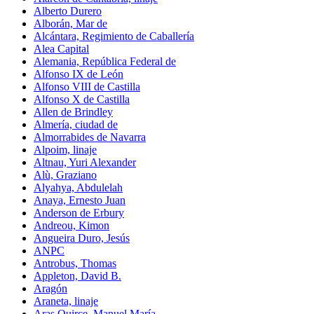
Alberto Durero
Alborán, Mar de
Alcántara, Regimiento de Caballería
Alea Capital
Alemania, República Federal de
Alfonso IX de León
Alfonso VIII de Castilla
Alfonso X de Castilla
Allen de Brindley
Almería, ciudad de
Almorrabides de Navarra
Alpoim, linaje
Altnau, Yuri Alexander
Alù, Graziano
Alyahya, Abdulelah
Anaya, Ernesto Juan
Anderson de Erbury
Andreou, Kimon
Angueira Duro, Jesús
ANPC
Antrobus, Thomas
Appleton, David B.
Aragón
Araneta, linaje
Aras Quirce, Manuel María