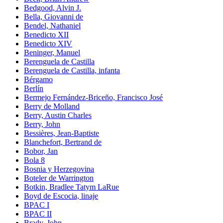
Bedgood, Alvin J.
Bella, Giovanni de
Bendel, Nathaniel
Benedicto XII
Benedicto XIV
Beninger, Manuel
Berenguela de Castilla
Berenguela de Castilla, infanta
Bérgamo
Berlín
Bermejo Fernández-Briceño, Francisco José
Berry de Molland
Berry, Austin Charles
Berry, John
Bessières, Jean-Baptiste
Blanchefort, Bertrand de
Bobor, Jan
Bola 8
Bosnia y Herzegovina
Boteler de Warrington
Botkin, Bradlee Tatym LaRue
Boyd de Escocia, linaje
BPAC I
BPAC II
Brady, John