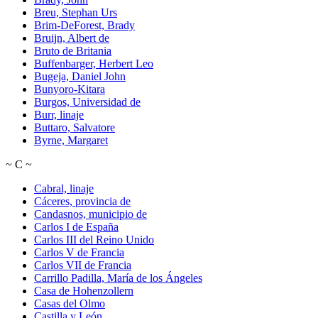
Breu, Stephan Urs
Brim-DeForest, Brady
Bruijn, Albert de
Bruto de Britania
Buffenbarger, Herbert Leo
Bugeja, Daniel John
Bunyoro-Kitara
Burgos, Universidad de
Burr, linaje
Buttaro, Salvatore
Byrne, Margaret
~
C
~
Cabral, linaje
Cáceres, provincia de
Candasnos, municipio de
Carlos I de España
Carlos III del Reino Unido
Carlos V de Francia
Carlos VII de Francia
Carrillo Padilla, María de los Ángeles
Casa de Hohenzollern
Casas del Olmo
Castilla y León