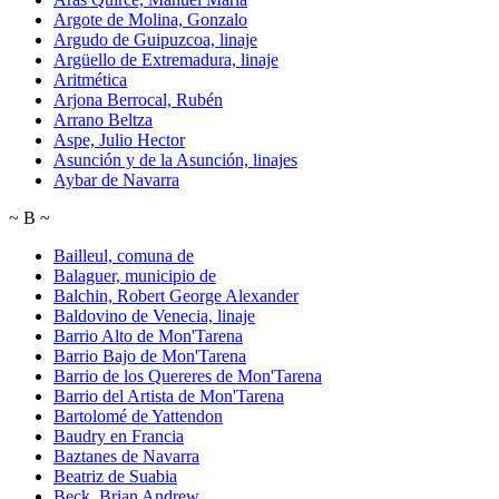
Argote de Molina, Gonzalo
Argudo de Guipuzcoa, linaje
Argüello de Extremadura, linaje
Aritmética
Arjona Berrocal, Rubén
Arrano Beltza
Aspe, Julio Hector
Asunción y de la Asunción, linajes
Aybar de Navarra
~
B
~
Bailleul, comuna de
Balaguer, municipio de
Balchin, Robert George Alexander
Baldovino de Venecia, linaje
Barrio Alto de Mon'Tarena
Barrio Bajo de Mon'Tarena
Barrio de los Quereres de Mon'Tarena
Barrio del Artista de Mon'Tarena
Bartolomé de Yattendon
Baudry en Francia
Baztanes de Navarra
Beatriz de Suabia
Beck, Brian Andrew