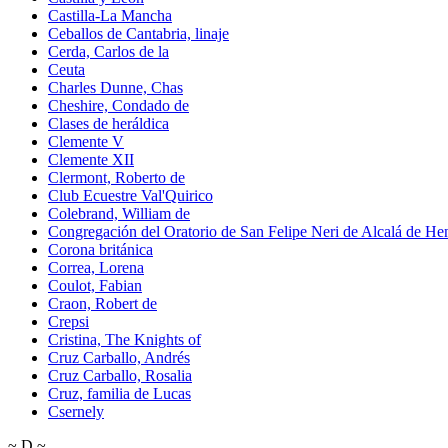
Castilla-La Mancha
Ceballos de Cantabria, linaje
Cerda, Carlos de la
Ceuta
Charles Dunne, Chas
Cheshire, Condado de
Clases de heráldica
Clemente V
Clemente XII
Clermont, Roberto de
Club Ecuestre Val'Quirico
Colebrand, William de
Congregación del Oratorio de San Felipe Neri de Alcalá de He
Corona británica
Correa, Lorena
Coulot, Fabian
Craon, Robert de
Crepsi
Cristina, The Knights of
Cruz Carballo, Andrés
Cruz Carballo, Rosalia
Cruz, familia de Lucas
Csernely
~
D
~