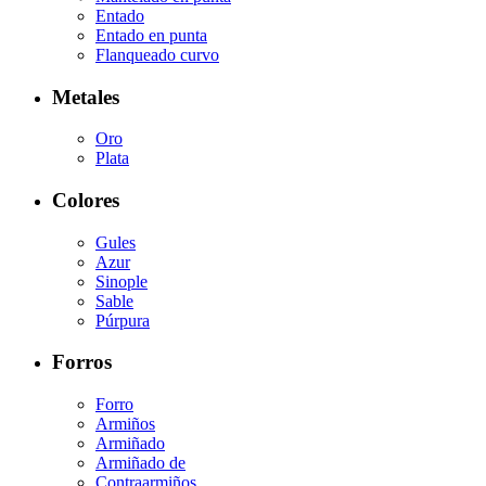
Entado
Entado en punta
Flanqueado curvo
Metales
Oro
Plata
Colores
Gules
Azur
Sinople
Sable
Púrpura
Forros
Forro
Armiños
Armiñado
Armiñado de
Contraarmiños