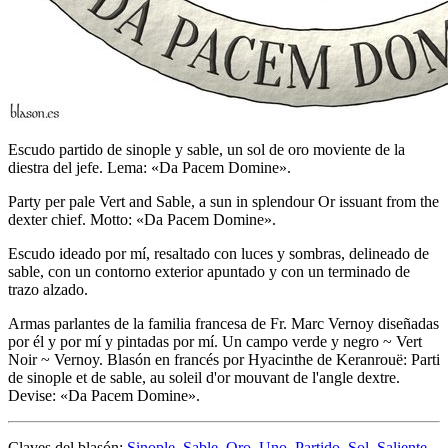
Escudo partido de sinople y sable, un sol de oro moviente de la
diestra del jefe. Lema: «Da Pacem Domine».
Party per pale Vert and Sable, a sun in splendour Or issuant from the
dexter chief. Motto: «Da Pacem Domine».
Escudo ideado por mí, resaltado con luces y sombras, delineado de
sable, con un contorno exterior apuntado y con un terminado de
trazo alzado.
Armas parlantes de la familia francesa de Fr. Marc Vernoy diseñadas
por él y por mí y pintadas por mí. Un campo verde y negro ~ Vert
Noir ~ Vernoy. Blasón en francés por Hyacinthe de Keranrouë: Parti
de sinople et de sable, au soleil d'or mouvant de l'angle dextre.
Devise: «
Da Pacem Domine
».
Claves del blasón:
Sinople
,
Sable
,
Oro
,
Uno
,
Partido
,
Sol
,
Saliente
,