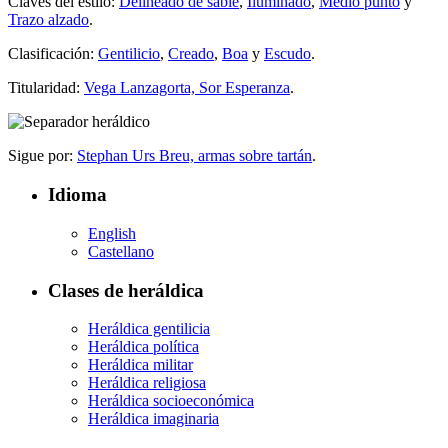
Claves del estilo:
Delineado de sable
,
Iluminado
,
Medio punto
y
Trazo alzado
.
Clasificación:
Gentilicio
,
Creado
,
Boa
y
Escudo
.
Titularidad:
Vega Lanzagorta, Sor Esperanza
.
Sigue por:
Stephan Urs Breu, armas sobre tartán
.
Idioma
English
Castellano
Clases de heráldica
Heráldica gentilicia
Heráldica política
Heráldica militar
Heráldica religiosa
Heráldica socioeconómica
Heráldica imaginaria