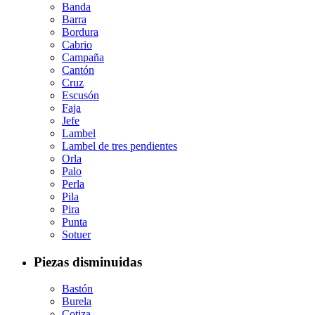
Banda
Barra
Bordura
Cabrio
Campaña
Cantón
Cruz
Escusón
Faja
Jefe
Lambel
Lambel de tres pendientes
Orla
Palo
Perla
Pila
Pira
Punta
Sotuer
Piezas disminuidas
Bastón
Burela
Cotiza