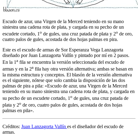
Escudo de azur, una Virgen de la Merced teniendo en su mano
siniestra una cadena rota de plata, y cargada en su pecho de un
o
o
escudete cortado, 1
de gules, una cruz patada de plata y 2
de oro,
cuatro palos de gules, acostada de dos hojas palmas en pira.
Este es el escudo de armas de Sor Esperanza Vega Lanzagorta
diseñado por Juan Lanzagorta Vallín y pintado por mí en 2 pasos.
a
En la 1
fila se encuentra la versión seleccionada del escudo de
a
armas y en la 2
fila hay otra versión alternativa; ambas se basan en
la misma estructura y conceptos. El blasón de la versión alternativa
es el siguiente, nótese que solo cambia la disposición de las dos
palmas de pira a pila: «
Escudo de azur, una Virgen de la Merced
teniendo en su mano siniestra una cadena rota de plata, y cargada en
o
su pecho de un escudete cortado, 1
de gules, una cruz patada de
o
plata y 2
de oro, cuatro palos de gules, acostada de dos hojas
palmas en pila
».
Créditos:
Juan Lanzagorta Vallín
es el diseñador del escudo de
armas.