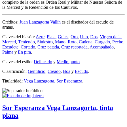
completo de la orden es Orden Real y Militar de Nuestra Señora de
la Merced y la Redención de los Cautivos.
Créditos:
Juan Lanzagorta Vallín
es el diseñador del escudo de
armas.
Claves del blasón:
Azur
,
Plata
,
Gules
,
Oro
,
Uno
,
Dos
,
Virgen de la
Merced
,
Teniendo
,
Siniestro
,
Mano
,
Roto
,
Cadena
,
Cargado
,
Pecho
,
Escudete
,
Cortado
,
Cruz patada
,
Cruz recortada
,
Acompañado
,
Palma
y
En pira
.
Claves del estilo:
Delineado
y
Medio punto
.
Clasificación:
Gentilicio
,
Creado
,
Boa
y
Escudo
.
Titularidad:
Vega Lanzagorta, Sor Esperanza
.
Sor Esperanza Vega Lanzagorta, tinta
plana