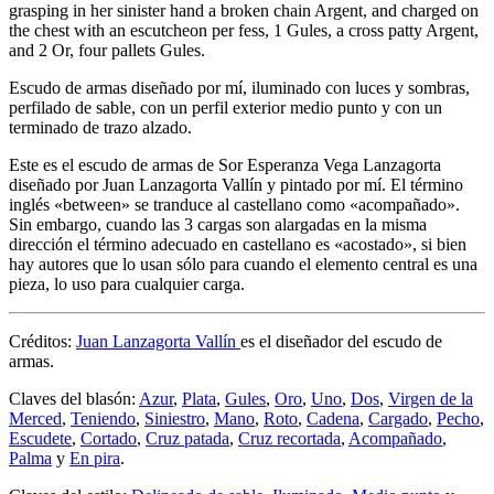
grasping in her sinister hand a broken chain Argent, and charged on
the chest with an escutcheon per fess, 1 Gules, a cross patty Argent,
and 2 Or, four pallets Gules.
Escudo de armas diseñado por mí, iluminado con luces y sombras,
perfilado de sable, con un perfil exterior medio punto y con un
terminado de trazo alzado.
Este es el escudo de armas de Sor Esperanza Vega Lanzagorta
diseñado por Juan Lanzagorta Vallín y pintado por mí. El término
inglés «
between
» se tranduce al castellano como «
acompañado
».
Sin embargo, cuando las 3 cargas son alargadas en la misma
dirección el término adecuado en castellano es «
acostado
», si bien
hay autores que lo usan sólo para cuando el elemento central es una
pieza, lo uso para cualquier carga.
Créditos:
Juan Lanzagorta Vallín
es el diseñador del escudo de
armas.
Claves del blasón:
Azur
,
Plata
,
Gules
,
Oro
,
Uno
,
Dos
,
Virgen de la
Merced
,
Teniendo
,
Siniestro
,
Mano
,
Roto
,
Cadena
,
Cargado
,
Pecho
,
Escudete
,
Cortado
,
Cruz patada
,
Cruz recortada
,
Acompañado
,
Palma
y
En pira
.