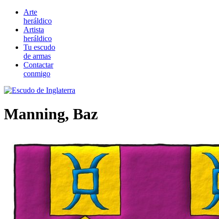
Arte
heráldico
Artista
heráldico
Tu escudo
de armas
Contactar
conmigo
Manning, Baz