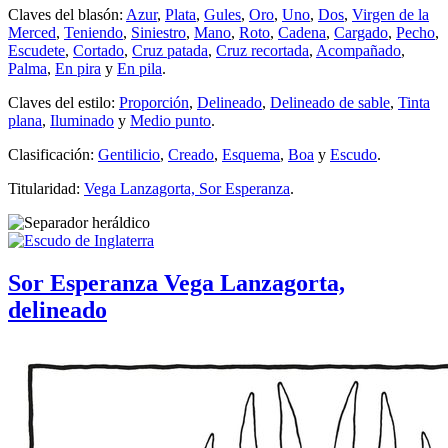
Claves del blasón:
Azur
,
Plata
,
Gules
,
Oro
,
Uno
,
Dos
,
Virgen de la
Merced
,
Teniendo
,
Siniestro
,
Mano
,
Roto
,
Cadena
,
Cargado
,
Pecho
,
Escudete
,
Cortado
,
Cruz patada
,
Cruz recortada
,
Acompañado
,
Palma
,
En pira
y
En pila
.
Claves del estilo:
Proporción
,
Delineado
,
Delineado de sable
,
Tinta
plana
,
Iluminado
y
Medio punto
.
Clasificación:
Gentilicio
,
Creado
,
Esquema
,
Boa
y
Escudo
.
Titularidad:
Vega Lanzagorta, Sor Esperanza
.
Sor Esperanza Vega Lanzagorta,
delineado