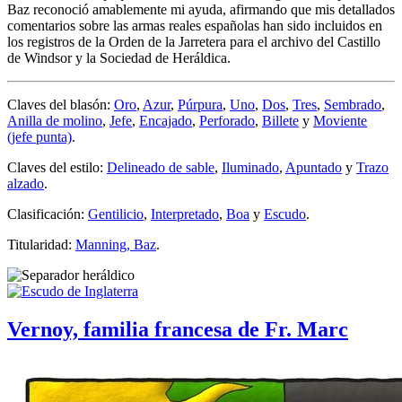
Baz reconoció amablemente mi ayuda, afirmando que mis detallados
comentarios sobre las armas reales españolas han sido incluidos en
los registros de la Orden de la Jarretera para el archivo del Castillo
de Windsor y la Sociedad de Heráldica.
Claves del blasón:
Oro
,
Azur
,
Púrpura
,
Uno
,
Dos
,
Tres
,
Sembrado
,
Anilla de molino
,
Jefe
,
Encajado
,
Perforado
,
Billete
y
Moviente
(jefe punta)
.
Claves del estilo:
Delineado de sable
,
Iluminado
,
Apuntado
y
Trazo
alzado
.
Clasificación:
Gentilicio
,
Interpretado
,
Boa
y
Escudo
.
Titularidad:
Manning, Baz
.
Vernoy, familia francesa de Fr. Marc