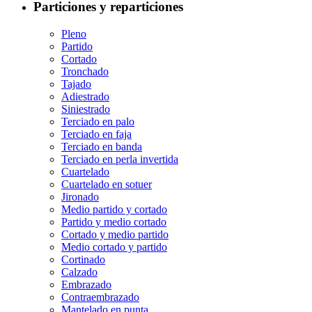
Particiones y reparticiones
Pleno
Partido
Cortado
Tronchado
Tajado
Adiestrado
Siniestrado
Terciado en palo
Terciado en faja
Terciado en banda
Terciado en perla invertida
Cuartelado
Cuartelado en sotuer
Jironado
Medio partido y cortado
Partido y medio cortado
Cortado y medio partido
Medio cortado y partido
Cortinado
Calzado
Embrazado
Contraembrazado
Mantelado en punta