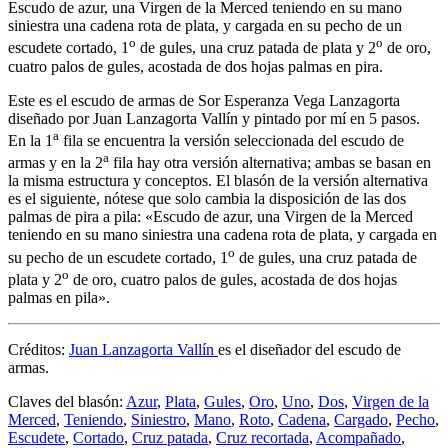
Escudo de azur, una Virgen de la Merced teniendo en su mano
siniestra una cadena rota de plata, y cargada en su pecho de un
o
o
escudete cortado, 1
de gules, una cruz patada de plata y 2
de oro,
cuatro palos de gules, acostada de dos hojas palmas en pira.
Este es el escudo de armas de Sor Esperanza Vega Lanzagorta
diseñado por Juan Lanzagorta Vallín y pintado por mí en 5 pasos.
a
En la 1
fila se encuentra la versión seleccionada del escudo de
a
armas y en la 2
fila hay otra versión alternativa; ambas se basan en
la misma estructura y conceptos. El blasón de la versión alternativa
es el siguiente, nótese que solo cambia la disposición de las dos
palmas de pira a pila: «
Escudo de azur, una Virgen de la Merced
teniendo en su mano siniestra una cadena rota de plata, y cargada en
o
su pecho de un escudete cortado, 1
de gules, una cruz patada de
o
plata y 2
de oro, cuatro palos de gules, acostada de dos hojas
palmas en pila
».
Créditos:
Juan Lanzagorta Vallín
es el diseñador del escudo de
armas.
Claves del blasón:
Azur
,
Plata
,
Gules
,
Oro
,
Uno
,
Dos
,
Virgen de la
Merced
,
Teniendo
,
Siniestro
,
Mano
,
Roto
,
Cadena
,
Cargado
,
Pecho
,
Escudete
,
Cortado
,
Cruz patada
,
Cruz recortada
,
Acompañado
,