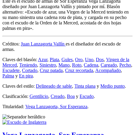
Este es el escudo de armas de Sor Esperanza Vega Lanzagorta
diseñado por Juan Lanzagorta Vallín y pintado por mí. Blasón
alternativo: «
Escudo de azur, una Virgen de la Merced teniendo en
su mano siniestra una cadena rota de plata, y cargada en su pecho
con el escudo de la Orden de la Merced, acostada de dos hojas
palmas en pira
».
Créditos:
Juan Lanzagorta Vallín
es el diseñador del escudo de
armas.
Claves del blasón:
Azur
,
Plata
,
Gules
,
Oro
,
Uno
,
Dos
,
Virgen de la
Merced
,
Teniendo
,
Siniestro
,
Mano
,
Roto
,
Cadena
,
Cargado
,
Pecho
,
Escudete
,
Cortado
,
Cruz patada
,
Cruz recortada
,
Acompañado
,
Palma
y
En pira
.
Claves del estilo:
Delineado de sable
,
Tinta plana
y
Medio punto
.
Clasificación:
Gentilicio
,
Creado
,
Boa
y
Escudo
.
Titularidad:
Vega Lanzagorta, Sor Esperanza
.