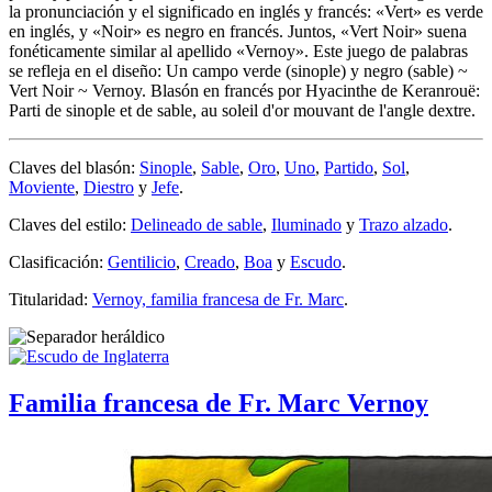
la pronunciación y el significado en inglés y francés: «
Vert
» es verde
en inglés, y «
Noir
» es negro en francés. Juntos, «
Vert Noir
» suena
fonéticamente similar al apellido «
Vernoy
». Este juego de palabras
se refleja en el diseño: Un campo verde (sinople) y negro (sable) ~
Vert Noir ~ Vernoy. Blasón en francés por Hyacinthe de Keranrouë:
Parti de sinople et de sable, au soleil d'or mouvant de l'angle dextre.
Claves del blasón:
Sinople
,
Sable
,
Oro
,
Uno
,
Partido
,
Sol
,
Moviente
,
Diestro
y
Jefe
.
Claves del estilo:
Delineado de sable
,
Iluminado
y
Trazo alzado
.
Clasificación:
Gentilicio
,
Creado
,
Boa
y
Escudo
.
Titularidad:
Vernoy, familia francesa de Fr. Marc
.
Familia francesa de Fr. Marc Vernoy