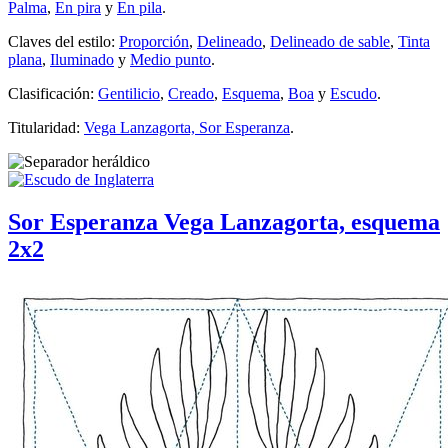
Palma
,
En pira
y
En pila
.
Claves del estilo:
Proporción
,
Delineado
,
Delineado de sable
,
Tinta
plana
,
Iluminado
y
Medio punto
.
Clasificación:
Gentilicio
,
Creado
,
Esquema
,
Boa
y
Escudo
.
Titularidad:
Vega Lanzagorta, Sor Esperanza
.
Sor Esperanza Vega Lanzagorta, esquema
2x2