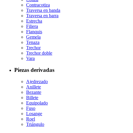
Contracotiza
Traversa en banda
Traversa en barra
Estrecha
Filiera
Flanquis
Gemela
Tenaza
Trechor
Trechor doble
Vara
Piezas derivadas
Ajedrezado
Anillete
Bezante
Billete
Equipolado
Fuso
Losange
Roel
Triángulo