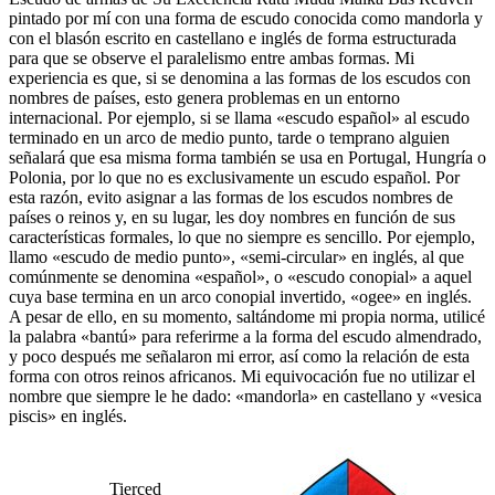
pintado por mí con una forma de escudo conocida como mandorla y
con el blasón escrito en castellano e inglés de forma estructurada
para que se observe el paralelismo entre ambas formas. Mi
experiencia es que, si se denomina a las formas de los escudos con
nombres de países, esto genera problemas en un entorno
internacional. Por ejemplo, si se llama «
escudo español
» al escudo
terminado en un arco de medio punto, tarde o temprano alguien
señalará que esa misma forma también se usa en Portugal, Hungría o
Polonia, por lo que no es exclusivamente un escudo español. Por
esta razón, evito asignar a las formas de los escudos nombres de
países o reinos y, en su lugar, les doy nombres en función de sus
características formales, lo que no siempre es sencillo. Por ejemplo,
llamo «
escudo de medio punto
», «
semi-circular
» en inglés, al que
comúnmente se denomina «
español
», o «
escudo conopial
» a aquel
cuya base termina en un arco conopial invertido, «
ogee
» en inglés.
A pesar de ello, en su momento, saltándome mi propia norma, utilicé
la palabra «
bantú
» para referirme a la forma del escudo almendrado,
y poco después me señalaron mi error, así como la relación de esta
forma con otros reinos africanos. Mi equivocación fue no utilizar el
nombre que siempre le he dado: «
mandorla
» en castellano y «
vesica
piscis
» en inglés.
Tierced