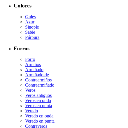
Colores
Gules
Azur
Sinople
Sable
Púrpura
Forros
Forro
Armiños
Armiñado
Armiñado de
Contraarmiños
Contraarmiñado
Veros
Veros antiguos
Veros en onda
Veros en punta
Verado
Verado en onda
Verado en punta
Contraveros