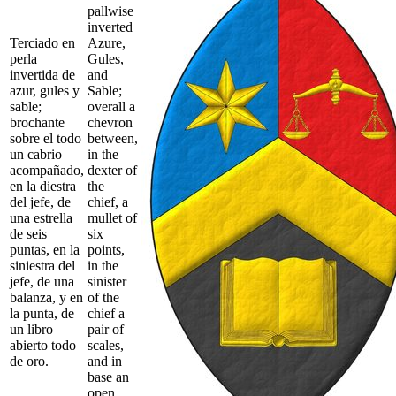
pallwise
inverted
Terciado en
Azure,
perla
Gules,
invertida de
and
azur, gules y
Sable;
sable;
overall a
brochante
chevron
sobre el todo
between,
un cabrio
in the
acompañado,
dexter of
en la diestra
the
del jefe, de
chief, a
una estrella
mullet of
de seis
six
puntas, en la
points,
siniestra del
in the
jefe, de una
sinister
balanza, y en
of the
la punta, de
chief a
un libro
pair of
abierto todo
scales,
de oro.
and in
base an
open