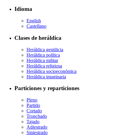
Idioma
English
Castellano
Clases de heráldica
Heráldica gentilicia
Heráldica política
Heráldica militar
Heráldica religiosa
Heráldica socioeconómica
Heráldica imaginaria
Particiones y reparticiones
Pleno
Partido
Cortado
Tronchado
Tajado
Adiestrado
Siniestrado