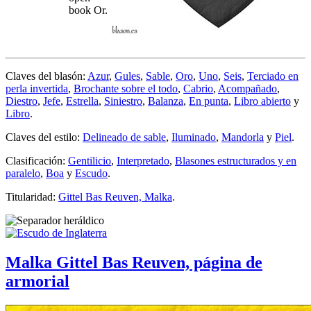
book Or.
Claves del blasón:
Azur
,
Gules
,
Sable
,
Oro
,
Uno
,
Seis
,
Terciado en
perla invertida
,
Brochante sobre el todo
,
Cabrio
,
Acompañado
,
Diestro
,
Jefe
,
Estrella
,
Siniestro
,
Balanza
,
En punta
,
Libro abierto
y
Libro
.
Claves del estilo:
Delineado de sable
,
Iluminado
,
Mandorla
y
Piel
.
Clasificación:
Gentilicio
,
Interpretado
,
Blasones estructurados y en
paralelo
,
Boa
y
Escudo
.
Titularidad:
Gittel Bas Reuven, Malka
.
Malka Gittel Bas Reuven, página de
armorial