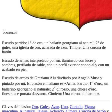
o
o
Escudo partido: 1
de oro, un bailarín georgiano al natural; 2
de
gules, una iglesia de oro, aclarada de azur. Timbre: Una corona de
barón.
Escudo de armas interpretado por mí, iluminado con luces y
sombras, perfilado de sable, con un perfil exterior conopial y con un
acabado en piel.
Escudo de armas de Graziano Alu diseñado por Angelo Musa y
o
pintado por mí. El blasón en italiano es «
Arma: Partito: 1
d'oro, un
o
ballerino georgiano al naturale; 2
di rosso, una chiesa d'oro,
finestrata e portata d'azzurro. Cimiero: Una corona di barone
».
Claves del blasón:
Oro
,
Gules
,
Azur
,
Uno
,
Cortado
,
Figura
masculina
,
Al natural
,
Iglesia
,
Aclarado
,
Cimera
,
Corona de barón
y