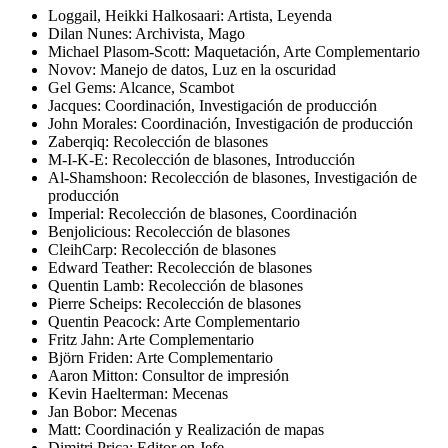
Loggail, Heikki Halkosaari: Artista, Leyenda
Dilan Nunes: Archivista, Mago
Michael Plasom-Scott: Maquetación, Arte Complementario
Novov: Manejo de datos, Luz en la oscuridad
Gel Gems: Alcance, Scambot
Jacques: Coordinación, Investigación de producción
John Morales: Coordinación, Investigación de producción
Zaberqiq: Recolección de blasones
M-I-K-E: Recolección de blasones, Introducción
Al-Shamshoon: Recolección de blasones, Investigación de
producción
Imperial: Recolección de blasones, Coordinación
Benjolicious: Recolección de blasones
CleihCarp: Recolección de blasones
Edward Teather: Recolección de blasones
Quentin Lamb: Recolección de blasones
Pierre Scheips: Recolección de blasones
Quentin Peacock: Arte Complementario
Fritz Jahn: Arte Complementario
Björn Friden: Arte Complementario
Aaron Mitton: Consultor de impresión
Kevin Haelterman: Mecenas
Jan Bobor: Mecenas
Matt: Coordinación y Realización de mapas
Dimitri Prica: Editor en Jefe