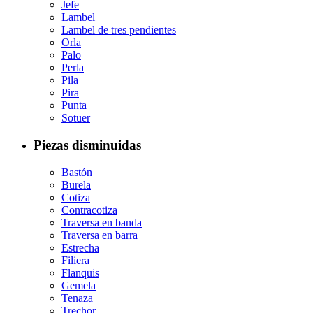
Jefe
Lambel
Lambel de tres pendientes
Orla
Palo
Perla
Pila
Pira
Punta
Sotuer
Piezas disminuidas
Bastón
Burela
Cotiza
Contracotiza
Traversa en banda
Traversa en barra
Estrecha
Filiera
Flanquis
Gemela
Tenaza
Trechor