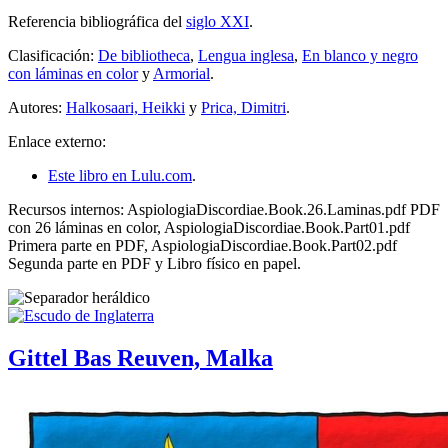
Referencia bibliográfica del
siglo XXI
.
Clasificación:
De bibliotheca
,
Lengua inglesa
,
En blanco y negro
con láminas en color
y
Armorial
.
Autores:
Halkosaari, Heikki
y
Prica, Dimitri
.
Enlace externo:
Este libro en Lulu.com
.
Recursos internos: AspiologiaDiscordiae.Book.26.Laminas.pdf PDF
con 26 láminas en color, AspiologiaDiscordiae.Book.Part01.pdf
Primera parte en PDF, AspiologiaDiscordiae.Book.Part02.pdf
Segunda parte en PDF y Libro físico en papel.
Gittel Bas Reuven, Malka