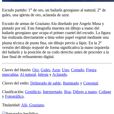
o
o
Escudo partido: 1
de oro, un bailarín georgiano al natural; 2
de
gules, una iglesia de oro, aclarada de azur.
Escudo de armas de Graziano Alu diseñado por Angelo Musa y
pintado por mí. Esta fotografía muestra mi dibujo a mano del
bailarín georgiano que ocupa el primer cuartel del escudo. La figura
fue realizada directamente a tinta sobre papel vegetal mediante una
a
pluma técnica de punta fina, sin dibujo previo a lápiz. En la 2
versión del dibujo reajusté de forma significativa la mano izquierda
del bailarín y la posición de su codo derecho antes de proceder a la
fase final de refinamiento digital.
Claves del blasón:
Oro
,
Gules
,
Azur
,
Uno
,
Cortado
,
Figura
masculina
,
Al natural
,
Iglesia
y
Aclarado
.
Claves del estilo:
Delineado de sable
,
Iluminado
y
Conopial
.
Clasificación:
Gentilicio
,
Interpretado
,
Boa
,
Dibujo a mano
,
Collage
y
Fotográfico
.
Titularidad:
Alù, Graziano
.