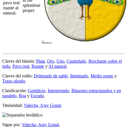
in his
pavo real
splendour
ruante al
proper.
natural.
Claves del blasón:
Plata
,
Oro
,
Uno
,
Cuartelado
,
Brochante sobre el
todo
,
Pavo real
,
Ruante
y
Al natural
.
Claves del estilo:
Delineado de sable
,
Iluminado
,
Medio punto
y
Trazo alzado
.
Clasificación:
Gentilicio
,
Interpretado
,
Blasones estructurados y en
paralelo
,
Boa
y
Escudo
.
Titularidad:
Valecha, Ajay Gopal
.
Sigue por:
Valecha, Ajay Gopal
.