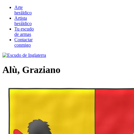
Arte
heráldico
Artista
heráldico
Tu escudo
de armas
Contactar
conmigo
Alù, Graziano