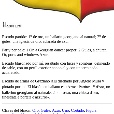
o
o
Escudo partido: 1
de oro, un bailarín georgiano al natural; 2
de
gules, una iglesia de oro, aclarada de azur.
Party per pale: 1 Or, a Georgian dancer proper; 2 Gules, a church
Or, ports and windows Azure.
Escudo blasonado por mí, resaltado con luces y sombras, delineado
de sable, con un perfil exterior conopial y con un terminado
acuarelado.
Escudo de armas de Graziano Alu diseñado por Angelo Musa y
o
pintado por mí. El blasón en italiano es «
Arma: Partito: 1
d'oro, un
o
ballerino georgiano al naturale; 2
di rosso, una chiesa d'oro,
finestrata e portata d'azzurro
».
Claves del blasón:
Oro
,
Gules
,
Azur
,
Uno
,
Cortado
,
Figura