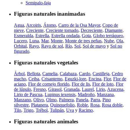
Semipalo-faja
Figuras naturales inanimadas
Agua
,
Arcoiris
,
Átomo
,
Carro de la Osa Mayor
,
Copo de
nieve
,
Creciente
,
Creciente tornado
,
Decreciente
,
Diamante
,
Esmeralda
,
Estrella
,
Estrella ondada
,
Gota
,
Globo terráqueo
,
Lucero
,
Luna
,
Mar
,
Monte
,
Monte de tres peñas
,
Nube
,
Ola
,
Orbital
,
Rayo
,
Rayo de sol
,
Río
,
Sol
,
Sol de mayo
y
Sol no
figurado
.
Figuras naturales vegetales
Árbol
,
Bellota
,
Camelia
,
Calabaza
,
Cardo
,
Castilleja
,
Cedro
macho
,
Ceiba
,
Crisantemo
,
Eguzki-lore
,
Encina
,
Flor
,
Flor de
aciano
,
Flor de cornejo florido
,
Flor de lis
,
Flor de loto
,
Flor
de lúpulo
,
Fresno
,
Girasol
,
Granada
,
Laurel
,
Lirio
,
Azucena
,
Lirio de Pascua
,
Lupinus texensis
,
Madroño
,
Manzana
,
Manzano
,
Olivo
,
Olmo
,
Palmera
,
Panela
,
Parra
,
Pino
silvestre
,
Platanera
,
Quinquefolio
,
Roble
,
Rosa
,
Rosa doble
,
Tilo
,
Trigo
,
Trébol
,
Tulipán
,
Uva
y
Racimo
.
Figuras naturales animales