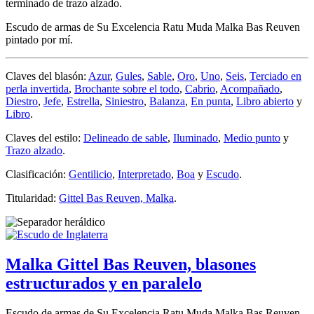
terminado de trazo alzado.
Escudo de armas de Su Excelencia Ratu Muda Malka Bas Reuven
pintado por mí.
Claves del blasón:
Azur
,
Gules
,
Sable
,
Oro
,
Uno
,
Seis
,
Terciado en
perla invertida
,
Brochante sobre el todo
,
Cabrio
,
Acompañado
,
Diestro
,
Jefe
,
Estrella
,
Siniestro
,
Balanza
,
En punta
,
Libro abierto
y
Libro
.
Claves del estilo:
Delineado de sable
,
Iluminado
,
Medio punto
y
Trazo alzado
.
Clasificación:
Gentilicio
,
Interpretado
,
Boa
y
Escudo
.
Titularidad:
Gittel Bas Reuven, Malka
.
Malka Gittel Bas Reuven, blasones
estructurados y en paralelo
Escudo de armas de Su Excelencia Ratu Muda Malka Bas Reuven