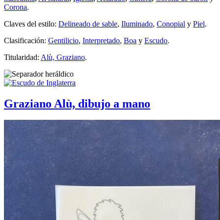
Corona
.
Claves del estilo:
Delineado de sable
,
Iluminado
,
Conopial
y
Piel
.
Clasificación:
Gentilicio
,
Interpretado
,
Boa
y
Escudo
.
Titularidad:
Alù, Graziano
.
Graziano Alù, dibujo a mano