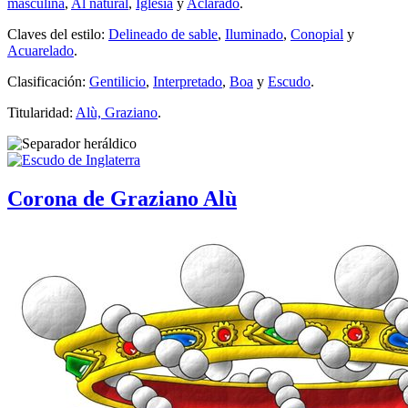
masculina
,
Al natural
,
Iglesia
y
Aclarado
.
Claves del estilo:
Delineado de sable
,
Iluminado
,
Conopial
y
Acuarelado
.
Clasificación:
Gentilicio
,
Interpretado
,
Boa
y
Escudo
.
Titularidad:
Alù, Graziano
.
Corona de Graziano Alù