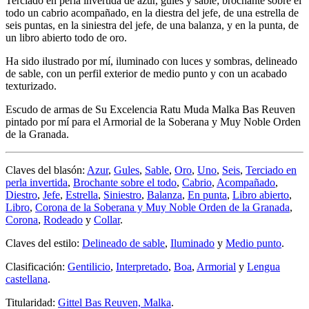
Terciado en perla invertida de azur, gules y sable; brochante sobre el
todo un cabrio acompañado, en la diestra del jefe, de una estrella de
seis puntas, en la siniestra del jefe, de una balanza, y en la punta, de
un libro abierto todo de oro.
Ha sido ilustrado por mí, iluminado con luces y sombras, delineado
de sable, con un perfil exterior de medio punto y con un acabado
texturizado.
Escudo de armas de Su Excelencia Ratu Muda Malka Bas Reuven
pintado por mí para el Armorial de la Soberana y Muy Noble Orden
de la Granada.
Claves del blasón:
Azur
,
Gules
,
Sable
,
Oro
,
Uno
,
Seis
,
Terciado en
perla invertida
,
Brochante sobre el todo
,
Cabrio
,
Acompañado
,
Diestro
,
Jefe
,
Estrella
,
Siniestro
,
Balanza
,
En punta
,
Libro abierto
,
Libro
,
Corona de la Soberana y Muy Noble Orden de la Granada
,
Corona
,
Rodeado
y
Collar
.
Claves del estilo:
Delineado de sable
,
Iluminado
y
Medio punto
.
Clasificación:
Gentilicio
,
Interpretado
,
Boa
,
Armorial
y
Lengua
castellana
.
Titularidad:
Gittel Bas Reuven, Malka
.