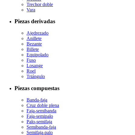
Trechor doble
Vara
Piezas derivadas
Ajedrezado
Anillete
Bezante
Billete
Equipolado
Fuso
Losange
Roel
Triángulo
Piezas compuestas
Banda-faja
Cruz doble plena
Faja-semibanda
Faja-semipalo
Palo-semifaja
Semibanda-faja
Semifaja-palo