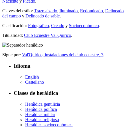
Naciente
y
Picado
.
Claves del estilo:
Trazo alzado
,
Iluminado
,
Redondeado
,
Delineado
del campo
y
Delineado de sable
.
Clasificación:
Fotográfico
,
Creado
y
Socioeconómico
.
Titularidad:
Club Ecuestre Val'Quirico
.
Sigue por:
Val'Quirico, instalaciones del club ecuestre, 3
.
Idioma
English
Castellano
Clases de heráldica
Heráldica gentilicia
Heráldica política
Heráldica militar
Heráldica religiosa
Heráldica socioeconómica