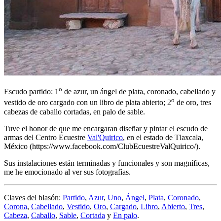
o
Escudo partido: 1
de azur, un ángel de plata, coronado, cabellado y
o
vestido de oro cargado con un libro de plata abierto; 2
de oro, tres
cabezas de caballo cortadas, en palo de sable.
Tuve el honor de que me encargaran diseñar y pintar el escudo de
armas del Centro Ecuestre
Val'Quirico
, en el estado de Tlaxcala,
México (https://www.facebook.com/ClubEcuestreValQuirico/).
Sus instalaciones están terminadas y funcionales y son magníficas,
me he emocionado al ver sus fotografías.
Claves del blasón:
Partido
,
Azur
,
Uno
,
Ángel
,
Plata
,
Coronado
,
Corona
,
Cabellado
,
Vestido
,
Oro
,
Cargado
,
Libro
,
Abierto
,
Tres
,
Cabeza
,
Caballo
,
Sable
,
Cortada
y
En palo
.