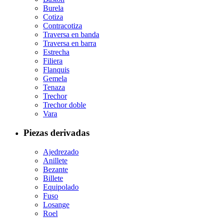
Burela
Cotiza
Contracotiza
Traversa en banda
Traversa en barra
Estrecha
Filiera
Flanquis
Gemela
Tenaza
Trechor
Trechor doble
Vara
Piezas derivadas
Ajedrezado
Anillete
Bezante
Billete
Equipolado
Fuso
Losange
Roel