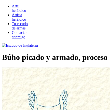
Arte
heráldico
Artista
heráldico
Tu escudo
de armas
Contactar
conmigo
Búho picado y armado, proceso