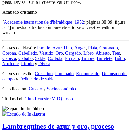
plata. Divisa «Club Ecuestre Val’Quirico».
Acabado cristalino
[
Académie internationale d'héraldique; 1952
; páginas 38-39, figura
517] muestra la traducción burelete ~ torse or crest-wreath or
wreath.
Claves del blasón:
Partido
,
Azur
,
Uno
,
Ángel
,
Plata
,
Coronado
,
Corona
,
Cabellado
,
Vestido
,
Oro
,
Cargado
,
Libro
,
Abierto
,
Tres
,
Cabeza
,
Caballo
,
Sable
,
Cortada
,
En palo
,
Timbre
,
Burelete
,
Búho
,
Naciente
,
Picado
y
Divisa
.
Claves del estilo:
Cristalino
,
Iluminado
,
Redondeado
,
Delineado del
campo
y
Delineado de sable
.
Clasificación:
Creado
y
Socioeconómico
.
Titularidad:
Club Ecuestre Val'Quirico
.
Lambrequines de azur y oro, proceso