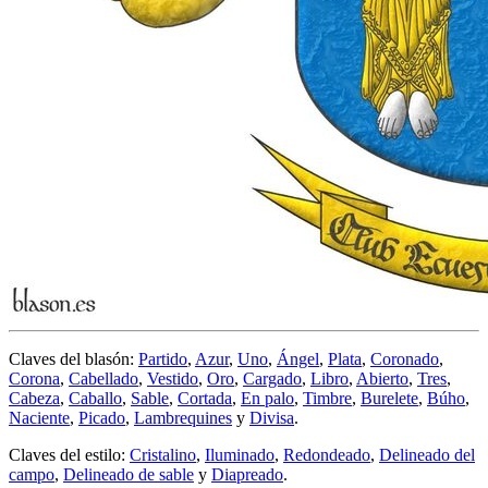
Claves del blasón:
Partido
,
Azur
,
Uno
,
Ángel
,
Plata
,
Coronado
,
Corona
,
Cabellado
,
Vestido
,
Oro
,
Cargado
,
Libro
,
Abierto
,
Tres
,
Cabeza
,
Caballo
,
Sable
,
Cortada
,
En palo
,
Timbre
,
Burelete
,
Búho
,
Naciente
,
Picado
,
Lambrequines
y
Divisa
.
Claves del estilo:
Cristalino
,
Iluminado
,
Redondeado
,
Delineado del
campo
,
Delineado de sable
y
Diapreado
.