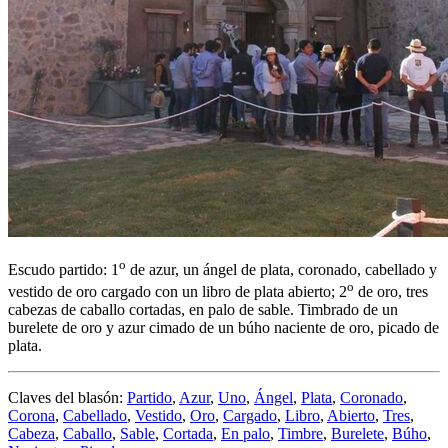
o
Escudo partido: 1
de azur, un ángel de plata, coronado, cabellado y
o
vestido de oro cargado con un libro de plata abierto; 2
de oro, tres
cabezas de caballo cortadas, en palo de sable. Timbrado de un
burelete de oro y azur cimado de un búho naciente de oro, picado de
plata.
Claves del blasón:
Partido
,
Azur
,
Uno
,
Ángel
,
Plata
,
Coronado
,
Corona
,
Cabellado
,
Vestido
,
Oro
,
Cargado
,
Libro
,
Abierto
,
Tres
,
Cabeza
,
Caballo
,
Sable
,
Cortada
,
En palo
,
Timbre
,
Burelete
,
Búho
,