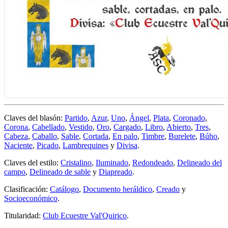
Claves del blasón:
Partido
,
Azur
,
Uno
,
Ángel
,
Plata
,
Coronado
,
Corona
,
Cabellado
,
Vestido
,
Oro
,
Cargado
,
Libro
,
Abierto
,
Tres
,
Cabeza
,
Caballo
,
Sable
,
Cortada
,
En palo
,
Timbre
,
Burelete
,
Búho
,
Naciente
,
Picado
,
Lambrequines
y
Divisa
.
Claves del estilo:
Cristalino
,
Iluminado
,
Redondeado
,
Delineado del
campo
,
Delineado de sable
y
Diapreado
.
Clasificación:
Catálogo
,
Documento heráldico
,
Creado
y
Socioeconómico
.
Titularidad:
Club Ecuestre Val'Quirico
.