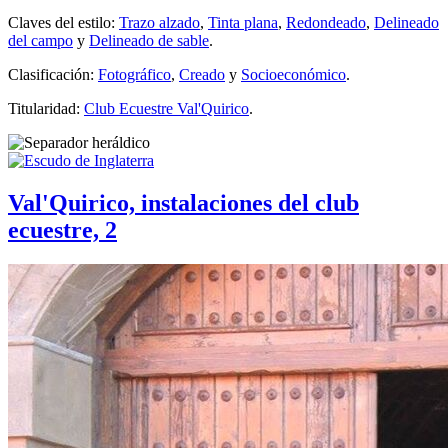
Claves del estilo:
Trazo alzado
,
Tinta plana
,
Redondeado
,
Delineado
del campo
y
Delineado de sable
.
Clasificación:
Fotográfico
,
Creado
y
Socioeconómico
.
Titularidad:
Club Ecuestre Val'Quirico
.
Val'Quirico, instalaciones del club
ecuestre, 2