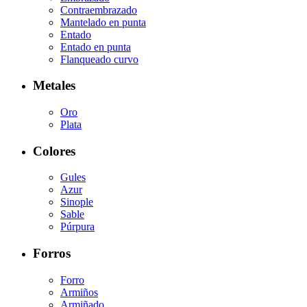
Contraembrazado
Mantelado en punta
Entado
Entado en punta
Flanqueado curvo
Metales
Oro
Plata
Colores
Gules
Azur
Sinople
Sable
Púrpura
Forros
Forro
Armiños
Armiñado