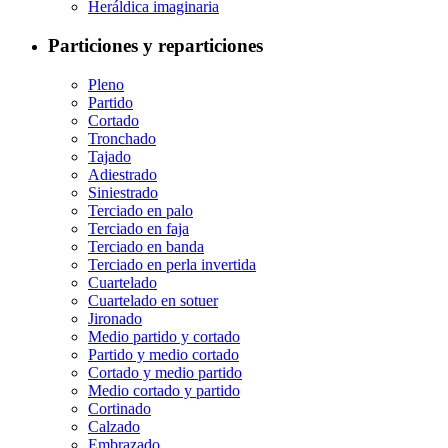
Heráldica imaginaria
Particiones y reparticiones
Pleno
Partido
Cortado
Tronchado
Tajado
Adiestrado
Siniestrado
Terciado en palo
Terciado en faja
Terciado en banda
Terciado en perla invertida
Cuartelado
Cuartelado en sotuer
Jironado
Medio partido y cortado
Partido y medio cortado
Cortado y medio partido
Medio cortado y partido
Cortinado
Calzado
Embrazado