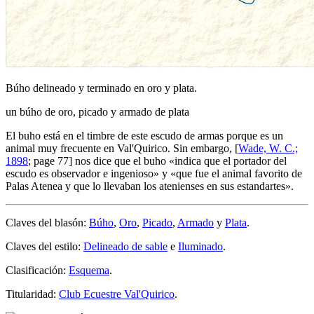
Búho delineado y terminado en oro y plata.
un búho de oro, picado y armado de plata
El buho está en el timbre de este escudo de armas porque es un
animal muy frecuente en Val'Quirico. Sin embargo, [
Wade, W. C.;
1898
; page 77] nos dice que el buho «
indica que el portador del
escudo es observador e ingenioso
» y «
que fue el animal favorito de
Palas Atenea y que lo llevaban los atenienses en sus estandartes
».
Claves del blasón:
Búho
,
Oro
,
Picado
,
Armado
y
Plata
.
Claves del estilo:
Delineado de sable
e
Iluminado
.
Clasificación:
Esquema
.
Titularidad:
Club Ecuestre Val'Quirico
.