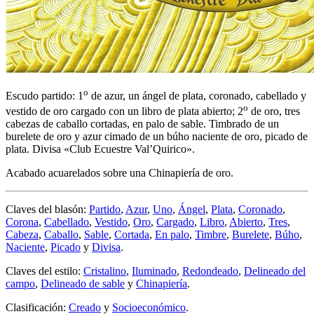
o
Escudo partido: 1
de azur, un ángel de plata, coronado, cabellado y
o
vestido de oro cargado con un libro de plata abierto; 2
de oro, tres
cabezas de caballo cortadas, en palo de sable. Timbrado de un
burelete de oro y azur cimado de un búho naciente de oro, picado de
plata. Divisa «Club Ecuestre Val’Quirico».
Acabado acuarelados sobre una Chinapiería de oro.
Claves del blasón:
Partido
,
Azur
,
Uno
,
Ángel
,
Plata
,
Coronado
,
Corona
,
Cabellado
,
Vestido
,
Oro
,
Cargado
,
Libro
,
Abierto
,
Tres
,
Cabeza
,
Caballo
,
Sable
,
Cortada
,
En palo
,
Timbre
,
Burelete
,
Búho
,
Naciente
,
Picado
y
Divisa
.
Claves del estilo:
Cristalino
,
Iluminado
,
Redondeado
,
Delineado del
campo
,
Delineado de sable
y
Chinapiería
.
Clasificación:
Creado
y
Socioeconómico
.