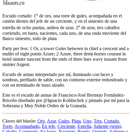
o
Escudo cortado: 1
de oro, una torre de gules, acompañada en el
cantón diestro del jefe de un creciente, y en el siniestro de una
o
estrella de ocho puntas, ambos de azur. 2
de azur, tres caballos
corriendo, en barra, nacientes, cada uno, de una onda moviente del
flanco siniestro, todo de plata.
Party per fess: 1 Or, a tower Gules between in chief a crescent and a
mullet of eight points Azure; 2 Azure, three demi-horses courant in
bend sinister nascent from the ends of three bars wavy issuant from
sinister Argent.
Escudo de armas interpretado por mí, iluminado con luces y
sombras, perfilado de sable, con un contorno exterior redondeado y
con un terminado de trazo alzado.
Este es el escudo de armas de Francisco-José Bermejo Fernández-
Briceño diseñado por @Ignacio Koblischek y pintado por mí para la
Soberana y Muy Noble Orden de la Granada.
Claves del blasón:
Oro
,
Azur
,
Gules
,
Plata
,
Uno
,
Tres
,
Cortado
,
Torre
,
Acompañado
,
En jefe
,
Creciente
,
Estrella
,
Saliente (semi)
,
Caballo
,
Corriendo
,
En barra
,
Naciente
,
Burela
,
Ondado
,
Saliente
y