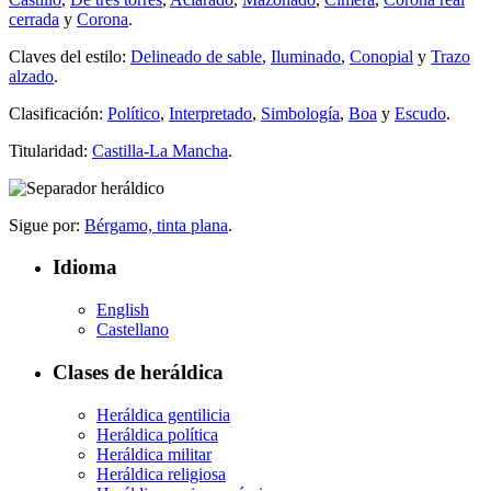
cerrada
y
Corona
.
Claves del estilo:
Delineado de sable
,
Iluminado
,
Conopial
y
Trazo
alzado
.
Clasificación:
Político
,
Interpretado
,
Simbología
,
Boa
y
Escudo
.
Titularidad:
Castilla-La Mancha
.
Sigue por:
Bérgamo, tinta plana
.
Idioma
English
Castellano
Clases de heráldica
Heráldica gentilicia
Heráldica política
Heráldica militar
Heráldica religiosa