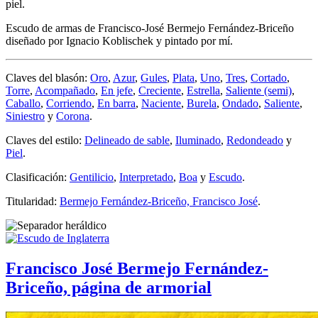
piel.
Escudo de armas de Francisco-José Bermejo Fernández-Briceño
diseñado por Ignacio Koblischek y pintado por mí.
Claves del blasón:
Oro
,
Azur
,
Gules
,
Plata
,
Uno
,
Tres
,
Cortado
,
Torre
,
Acompañado
,
En jefe
,
Creciente
,
Estrella
,
Saliente (semi)
,
Caballo
,
Corriendo
,
En barra
,
Naciente
,
Burela
,
Ondado
,
Saliente
,
Siniestro
y
Corona
.
Claves del estilo:
Delineado de sable
,
Iluminado
,
Redondeado
y
Piel
.
Clasificación:
Gentilicio
,
Interpretado
,
Boa
y
Escudo
.
Titularidad:
Bermejo Fernández-Briceño, Francisco José
.
Francisco José Bermejo Fernández-
Briceño, página de armorial