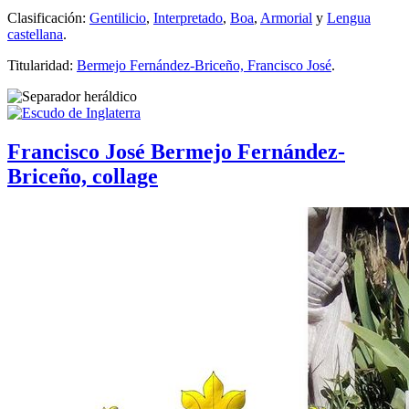
Clasificación:
Gentilicio
,
Interpretado
,
Boa
,
Armorial
y
Lengua
castellana
.
Titularidad:
Bermejo Fernández-Briceño, Francisco José
.
Francisco José Bermejo Fernández-
Briceño, collage