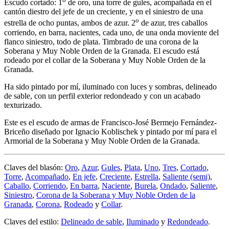
Escudo cortado: 1
de oro, una torre de gules, acompañada en el
cantón diestro del jefe de un creciente, y en el siniestro de una
o
estrella de ocho puntas, ambos de azur. 2
de azur, tres caballos
corriendo, en barra, nacientes, cada uno, de una onda moviente del
flanco siniestro, todo de plata. Timbrado de una corona de la
Soberana y Muy Noble Orden de la Granada. El escudo está
rodeado por el collar de la Soberana y Muy Noble Orden de la
Granada.
Ha sido pintado por mí, iluminado con luces y sombras, delineado
de sable, con un perfil exterior redondeado y con un acabado
texturizado.
Este es el escudo de armas de Francisco-José Bermejo Fernández-
Briceño diseñado por Ignacio Koblischek y pintado por mí para el
Armorial de la Soberana y Muy Noble Orden de la Granada.
Claves del blasón:
Oro
,
Azur
,
Gules
,
Plata
,
Uno
,
Tres
,
Cortado
,
Torre
,
Acompañado
,
En jefe
,
Creciente
,
Estrella
,
Saliente (semi)
,
Caballo
,
Corriendo
,
En barra
,
Naciente
,
Burela
,
Ondado
,
Saliente
,
Siniestro
,
Corona de la Soberana y Muy Noble Orden de la
Granada
,
Corona
,
Rodeado
y
Collar
.
Claves del estilo:
Delineado de sable
,
Iluminado
y
Redondeado
.