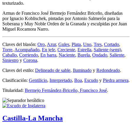
texturizado.
Armas de Francisco José Bermejo Fernández Briceño, diseñadas
por Ignacio Koblischek, pintadas por Antonio Salmerón para la
Soberana y Muy Noble Orden de la Granada y esculpidas por Juan
Miguel Rocamora Narro.
Claves del blasón:
Oro
,
Azur
,
Gules
,
Plata
,
Uno
,
Tres
,
Cortado
,
Torre
,
Acompañado
,
En jefe
,
Creciente
,
Estrella
,
Saliente (semi)
,
Caballo
,
Corriendo
,
En barra
,
Naciente
,
Burela
,
Ondado
,
Saliente
,
Siniestro
y
Corona
.
Claves del estilo:
Delineado de sable
,
Iluminado
y
Redondeado
.
Clasificación:
Gentilicio
,
Interpretado
,
Boa
,
Escudo
y
Piedra armera
.
Titularidad:
Bermejo Fernández-Briceño, Francisco José
.
Castilla-La Mancha