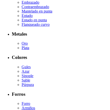
Embrazado
Contraembrazado
Mantelado en punta
Entado
Entado en punta
Flanqueado curvo
Metales
Oro
Plata
Colores
Gules
Azur
Sinople
Sable
Púrpura
Forros
Forro
Armiños