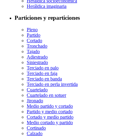
Heráldica socioeconómica
Heráldica imaginaria
Particiones y reparticiones
Pleno
Partido
Cortado
Tronchado
Tajado
Adiestrado
Siniestrado
Terciado en palo
Terciado en faja
Terciado en banda
Terciado en perla invertida
Cuartelado
Cuartelado en sotuer
Jironado
Medio partido y cortado
Partido y medio cortado
Cortado y medio partido
Medio cortado y partido
Cortinado
Calzado