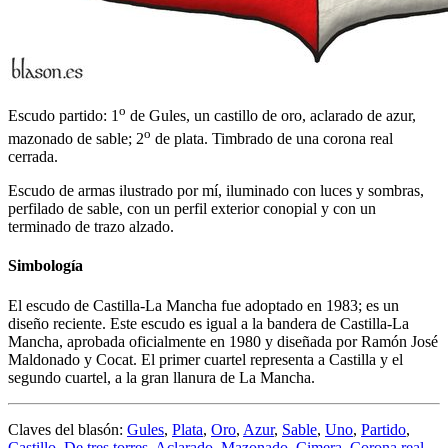
o
Escudo partido: 1
de Gules, un castillo de oro, aclarado de azur,
o
mazonado de sable; 2
de plata. Timbrado de una corona real
cerrada.
Escudo de armas ilustrado por mí, iluminado con luces y sombras,
perfilado de sable, con un perfil exterior conopial y con un
terminado de trazo alzado.
Simbología
El escudo de Castilla-La Mancha fue adoptado en 1983; es un
diseño reciente. Este escudo es igual a la bandera de Castilla-La
Mancha, aprobada oficialmente en 1980 y diseñada por Ramón José
Maldonado y Cocat. El primer cuartel representa a Castilla y el
segundo cuartel, a la gran llanura de La Mancha.
Claves del blasón:
Gules
,
Plata
,
Oro
,
Azur
,
Sable
,
Uno
,
Partido
,
Castillo
,
De tres torres
,
Aclarado
,
Mazonado
,
Cimera
,
Corona real