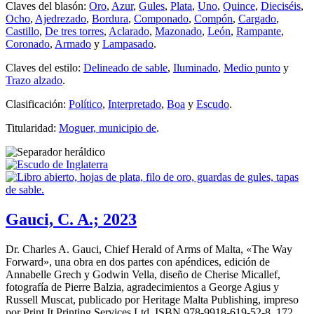
Claves del blasón:
Oro
,
Azur
,
Gules
,
Plata
,
Uno
,
Quince
,
Dieciséis
,
Ocho
,
Ajedrezado
,
Bordura
,
Componado
,
Compón
,
Cargado
,
Castillo
,
De tres torres
,
Aclarado
,
Mazonado
,
León
,
Rampante
,
Coronado
,
Armado
y
Lampasado
.
Claves del estilo:
Delineado de sable
,
Iluminado
,
Medio punto
y
Trazo alzado
.
Clasificación:
Político
,
Interpretado
,
Boa
y
Escudo
.
Titularidad:
Moguer, municipio de
.
Gauci, C. A.; 2023
Dr. Charles A. Gauci, Chief Herald of Arms of Malta, «
The Way
Forward
», una obra en dos partes con apéndices, edición de
Annabelle Grech y Godwin Vella, diseño de Cherise Micallef,
fotografía de Pierre Balzia, agradecimientos a George Agius y
Russell Muscat, publicado por Heritage Malta Publishing, impreso
por Print It Printing Services Ltd, ISBN 978-9918-619-52-8, 172