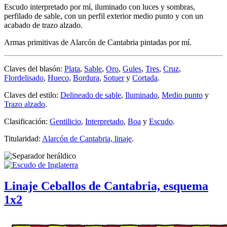
Escudo interpretado por mí, iluminado con luces y sombras,
perfilado de sable, con un perfil exterior medio punto y con un
acabado de trazo alzado.
Armas primitivas de Alarcón de Cantabria pintadas por mí.
Claves del blasón:
Plata
,
Sable
,
Oro
,
Gules
,
Tres
,
Cruz
,
Flordelisado
,
Hueco
,
Bordura
,
Sotuer
y
Cortada
.
Claves del estilo:
Delineado de sable
,
Iluminado
,
Medio punto
y
Trazo alzado
.
Clasificación:
Gentilicio
,
Interpretado
,
Boa
y
Escudo
.
Titularidad:
Alarcón de Cantabria, linaje
.
Linaje Ceballos de Cantabria, esquema
1x2