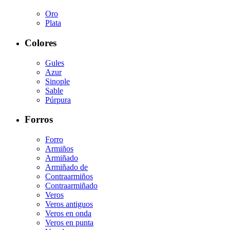
Oro
Plata
Colores
Gules
Azur
Sinople
Sable
Púrpura
Forros
Forro
Armiños
Armiñado
Armiñado de
Contraarmiños
Contraarmiñado
Veros
Veros antiguos
Veros en onda
Veros en punta