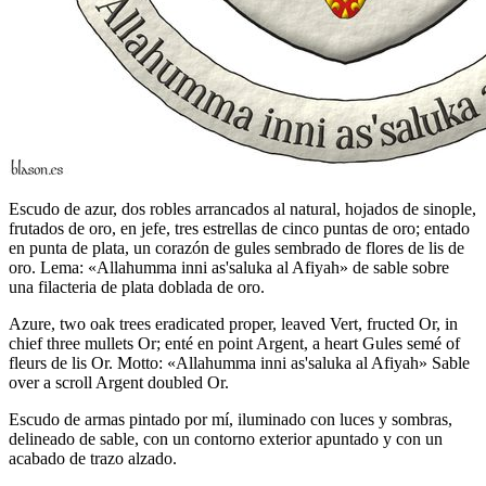
Escudo de azur, dos robles arrancados al natural, hojados de sinople,
frutados de oro, en jefe, tres estrellas de cinco puntas de oro; entado
en punta de plata, un corazón de gules sembrado de flores de lis de
oro. Lema: «Allahumma inni as'saluka al Afiyah» de sable sobre
una filacteria de plata doblada de oro.
Azure, two oak trees eradicated proper, leaved Vert, fructed Or, in
chief three mullets Or; enté en point Argent, a heart Gules semé of
fleurs de lis Or. Motto: «Allahumma inni as'saluka al Afiyah» Sable
over a scroll Argent doubled Or.
Escudo de armas pintado por mí, iluminado con luces y sombras,
delineado de sable, con un contorno exterior apuntado y con un
acabado de trazo alzado.