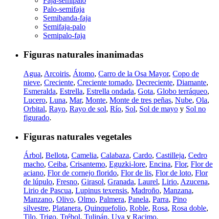
Faja-semipalo
Palo-semifaja
Semibanda-faja
Semifaja-palo
Semipalo-faja
Figuras naturales inanimadas
Agua
,
Arcoiris
,
Átomo
,
Carro de la Osa Mayor
,
Copo de
nieve
,
Creciente
,
Creciente tornado
,
Decreciente
,
Diamante
,
Esmeralda
,
Estrella
,
Estrella ondada
,
Gota
,
Globo terráqueo
,
Lucero
,
Luna
,
Mar
,
Monte
,
Monte de tres peñas
,
Nube
,
Ola
,
Orbital
,
Rayo
,
Rayo de sol
,
Río
,
Sol
,
Sol de mayo
y
Sol no
figurado
.
Figuras naturales vegetales
Árbol
,
Bellota
,
Camelia
,
Calabaza
,
Cardo
,
Castilleja
,
Cedro
macho
,
Ceiba
,
Crisantemo
,
Eguzki-lore
,
Encina
,
Flor
,
Flor de
aciano
,
Flor de cornejo florido
,
Flor de lis
,
Flor de loto
,
Flor
de lúpulo
,
Fresno
,
Girasol
,
Granada
,
Laurel
,
Lirio
,
Azucena
,
Lirio de Pascua
,
Lupinus texensis
,
Madroño
,
Manzana
,
Manzano
,
Olivo
,
Olmo
,
Palmera
,
Panela
,
Parra
,
Pino
silvestre
,
Platanera
,
Quinquefolio
,
Roble
,
Rosa
,
Rosa doble
,
Tilo
,
Trigo
,
Trébol
,
Tulipán
,
Uva
y
Racimo
.