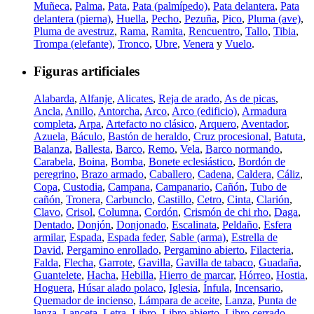
Muñeca
,
Palma
,
Pata
,
Pata (palmípedo)
,
Pata delantera
,
Pata
delantera (pierna)
,
Huella
,
Pecho
,
Pezuña
,
Pico
,
Pluma (ave)
,
Pluma de avestruz
,
Rama
,
Ramita
,
Rencuentro
,
Tallo
,
Tibia
,
Trompa (elefante)
,
Tronco
,
Ubre
,
Venera
y
Vuelo
.
Figuras artificiales
Alabarda
,
Alfanje
,
Alicates
,
Reja de arado
,
As de picas
,
Ancla
,
Anillo
,
Antorcha
,
Arco
,
Arco (edificio)
,
Armadura
completa
,
Arpa
,
Artefacto no clásico
,
Arquero
,
Aventador
,
Azuela
,
Báculo
,
Bastón de heraldo
,
Cruz procesional
,
Batuta
,
Balanza
,
Ballesta
,
Barco
,
Remo
,
Vela
,
Barco normando
,
Carabela
,
Boina
,
Bomba
,
Bonete eclesiástico
,
Bordón de
peregrino
,
Brazo armado
,
Caballero
,
Cadena
,
Caldera
,
Cáliz
,
Copa
,
Custodia
,
Campana
,
Campanario
,
Cañón
,
Tubo de
cañón
,
Tronera
,
Carbunclo
,
Castillo
,
Cetro
,
Cinta
,
Clarión
,
Clavo
,
Crisol
,
Columna
,
Cordón
,
Crismón de chi rho
,
Daga
,
Dentado
,
Donjón
,
Donjonado
,
Escalinata
,
Peldaño
,
Esfera
armilar
,
Espada
,
Espada feder
,
Sable (arma)
,
Estrella de
David
,
Pergamino enrollado
,
Pergamino abierto
,
Filacteria
,
Falda
,
Flecha
,
Garrote
,
Gavilla
,
Gavilla de tabaco
,
Guadaña
,
Guantelete
,
Hacha
,
Hebilla
,
Hierro de marcar
,
Hórreo
,
Hostia
,
Hoguera
,
Húsar alado polaco
,
Iglesia
,
Ínfula
,
Incensario
,
Quemador de incienso
,
Lámpara de aceite
,
Lanza
,
Punta de
lanza
,
Lanceta
,
Letra
,
Libro
,
Libro abierto
,
Libro cerrado
,