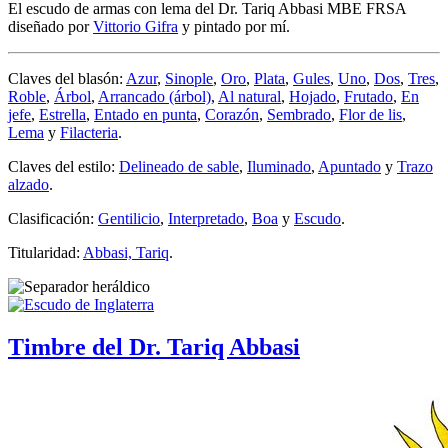
El escudo de armas con lema del Dr. Tariq Abbasi MBE FRSA
diseñado por
Vittorio Gifra
y pintado por mí.
Claves del blasón:
Azur
,
Sinople
,
Oro
,
Plata
,
Gules
,
Uno
,
Dos
,
Tres
,
Roble
,
Árbol
,
Arrancado (árbol)
,
Al natural
,
Hojado
,
Frutado
,
En
jefe
,
Estrella
,
Entado en punta
,
Corazón
,
Sembrado
,
Flor de lis
,
Lema
y
Filacteria
.
Claves del estilo:
Delineado de sable
,
Iluminado
,
Apuntado
y
Trazo
alzado
.
Clasificación:
Gentilicio
,
Interpretado
,
Boa
y
Escudo
.
Titularidad:
Abbasi, Tariq
.
Timbre del Dr. Tariq Abbasi