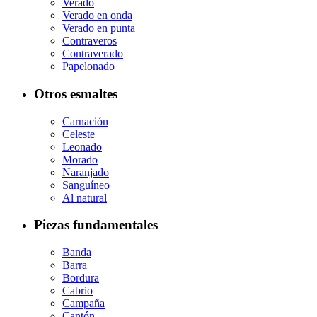
Verado
Verado en onda
Verado en punta
Contraveros
Contraverado
Papelonado
Otros esmaltes
Carnación
Celeste
Leonado
Morado
Naranjado
Sanguíneo
Al natural
Piezas fundamentales
Banda
Barra
Bordura
Cabrio
Campaña
Cantón