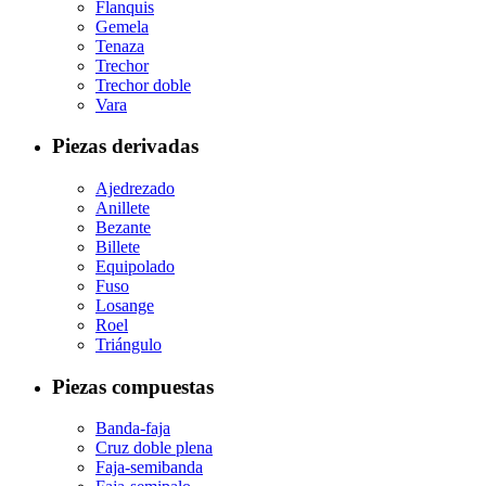
Flanquis
Gemela
Tenaza
Trechor
Trechor doble
Vara
Piezas derivadas
Ajedrezado
Anillete
Bezante
Billete
Equipolado
Fuso
Losange
Roel
Triángulo
Piezas compuestas
Banda-faja
Cruz doble plena
Faja-semibanda