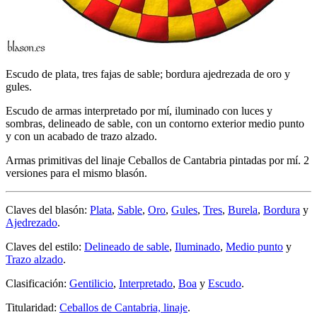
Escudo de plata, tres fajas de sable; bordura ajedrezada de oro y
gules.
Escudo de armas interpretado por mí, iluminado con luces y
sombras, delineado de sable, con un contorno exterior medio punto
y con un acabado de trazo alzado.
Armas primitivas del linaje Ceballos de Cantabria pintadas por mí. 2
versiones para el mismo blasón.
Claves del blasón:
Plata
,
Sable
,
Oro
,
Gules
,
Tres
,
Burela
,
Bordura
y
Ajedrezado
.
Claves del estilo:
Delineado de sable
,
Iluminado
,
Medio punto
y
Trazo alzado
.
Clasificación:
Gentilicio
,
Interpretado
,
Boa
y
Escudo
.
Titularidad:
Ceballos de Cantabria, linaje
.