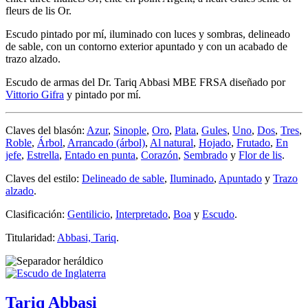
fleurs de lis Or.
Escudo pintado por mí, iluminado con luces y sombras, delineado
de sable, con un contorno exterior apuntado y con un acabado de
trazo alzado.
Escudo de armas del Dr. Tariq Abbasi MBE FRSA diseñado por
Vittorio Gifra
y pintado por mí.
Claves del blasón:
Azur
,
Sinople
,
Oro
,
Plata
,
Gules
,
Uno
,
Dos
,
Tres
,
Roble
,
Árbol
,
Arrancado (árbol)
,
Al natural
,
Hojado
,
Frutado
,
En
jefe
,
Estrella
,
Entado en punta
,
Corazón
,
Sembrado
y
Flor de lis
.
Claves del estilo:
Delineado de sable
,
Iluminado
,
Apuntado
y
Trazo
alzado
.
Clasificación:
Gentilicio
,
Interpretado
,
Boa
y
Escudo
.
Titularidad:
Abbasi, Tariq
.
Tariq Abbasi