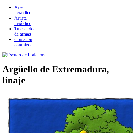
Arte
heráldico
Artista
heráldico
Tu escudo
de armas
Contactar
conmigo
Argüello de Extremadura,
linaje