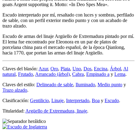
goats Argent supporting it. Motto: «In Deo Spes Mea».
Escudo interpretado por mí, resaltado con luces y sombras, perfilado
de sable, con un perfil exterior medio punto y con un acabado de
trazo alzado.
Escudo de armas del linaje Argüello de Extremadura pintado por mí.
El lema fue encontrado por Eleonora en un par de platos de
porcelana china para el mercado español, de la época Qianlong,
hacia 1770, que portan las armas del linaje Argüello.
Claves del blasón:
Azur
,
Oro
,
Plata
,
Uno
,
Dos
,
Encina
,
Árbol
,
Al
natural
,
Frutado
,
Arrancado (árbol)
,
Cabra
,
Empinado a
y
Lema
.
Claves del estilo:
Delineado de sable
,
Iluminado
,
Medio punto
y
Trazo alzado
.
Clasificación:
Gentilicio
,
Linaje
,
Interpretado
,
Boa
y
Escudo
.
Titularidad:
Argüello de Extremadura, linaje
.