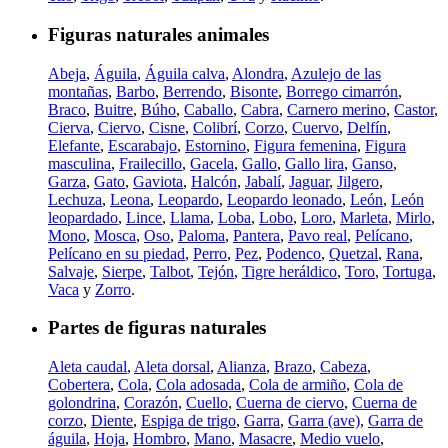
Figuras naturales animales
Abeja
,
Águila
,
Águila calva
,
Alondra
,
Azulejo de las
montañas
,
Barbo
,
Berrendo
,
Bisonte
,
Borrego cimarrón
,
Braco
,
Buitre
,
Búho
,
Caballo
,
Cabra
,
Carnero merino
,
Castor
,
Cierva
,
Ciervo
,
Cisne
,
Colibrí
,
Corzo
,
Cuervo
,
Delfín
,
Elefante
,
Escarabajo
,
Estornino
,
Figura femenina
,
Figura
masculina
,
Frailecillo
,
Gacela
,
Gallo
,
Gallo lira
,
Ganso
,
Garza
,
Gato
,
Gaviota
,
Halcón
,
Jabalí
,
Jaguar
,
Jilgero
,
Lechuza
,
Leona
,
Leopardo
,
Leopardo leonado
,
León
,
León
leopardado
,
Lince
,
Llama
,
Loba
,
Lobo
,
Loro
,
Marleta
,
Mirlo
,
Mono
,
Mosca
,
Oso
,
Paloma
,
Pantera
,
Pavo real
,
Pelícano
,
Pelícano en su piedad
,
Perro
,
Pez
,
Podenco
,
Quetzal
,
Rana
,
Salvaje
,
Sierpe
,
Talbot
,
Tejón
,
Tigre heráldico
,
Toro
,
Tortuga
,
Vaca
y
Zorro
.
Partes de figuras naturales
Aleta caudal
,
Aleta dorsal
,
Alianza
,
Brazo
,
Cabeza
,
Cobertera
,
Cola
,
Cola adosada
,
Cola de armiño
,
Cola de
golondrina
,
Corazón
,
Cuello
,
Cuerna de ciervo
,
Cuerna de
corzo
,
Diente
,
Espiga de trigo
,
Garra
,
Garra (ave)
,
Garra de
águila
,
Hoja
,
Hombro
,
Mano
,
Masacre
,
Medio vuelo
,