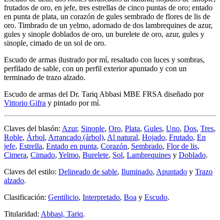
frutados de oro, en jefe, tres estrellas de cinco puntas de oro; entado
en punta de plata, un corazón de gules sembrado de flores de lis de
oro. Timbrado de un yelmo, adornado de dos lambrequines de azur,
gules y sinople doblados de oro, un burelete de oro, azur, gules y
sinople, cimado de un sol de oro.
Escudo de armas ilustrado por mí, resaltado con luces y sombras,
perfilado de sable, con un perfil exterior apuntado y con un
terminado de trazo alzado.
Escudo de armas del Dr. Tariq Abbasi MBE FRSA diseñado por
Vittorio Gifra
y pintado por mí.
Claves del blasón:
Azur
,
Sinople
,
Oro
,
Plata
,
Gules
,
Uno
,
Dos
,
Tres
,
Roble
,
Árbol
,
Arrancado (árbol)
,
Al natural
,
Hojado
,
Frutado
,
En
jefe
,
Estrella
,
Entado en punta
,
Corazón
,
Sembrado
,
Flor de lis
,
Cimera
,
Cimado
,
Yelmo
,
Burelete
,
Sol
,
Lambrequines
y
Doblado
.
Claves del estilo:
Delineado de sable
,
Iluminado
,
Apuntado
y
Trazo
alzado
.
Clasificación:
Gentilicio
,
Interpretado
,
Boa
y
Escudo
.
Titularidad:
Abbasi, Tariq
.