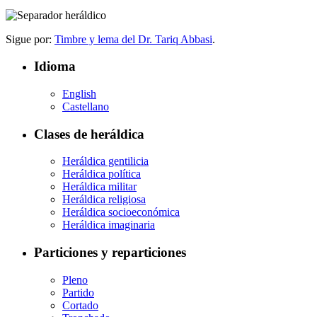
Sigue por:
Timbre y lema del Dr. Tariq Abbasi
.
Idioma
English
Castellano
Clases de heráldica
Heráldica gentilicia
Heráldica política
Heráldica militar
Heráldica religiosa
Heráldica socioeconómica
Heráldica imaginaria
Particiones y reparticiones
Pleno
Partido
Cortado