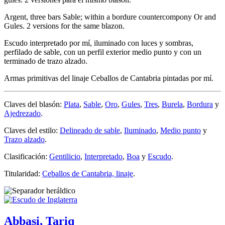
Argent, three bars Sable; within a bordure countercompony Or and
Gules. 2 versions for the same blazon.
Escudo interpretado por mí, iluminado con luces y sombras,
perfilado de sable, con un perfil exterior medio punto y con un
terminado de trazo alzado.
Armas primitivas del linaje Ceballos de Cantabria pintadas por mí.
Claves del blasón:
Plata
,
Sable
,
Oro
,
Gules
,
Tres
,
Burela
,
Bordura
y
Ajedrezado
.
Claves del estilo:
Delineado de sable
,
Iluminado
,
Medio punto
y
Trazo alzado
.
Clasificación:
Gentilicio
,
Interpretado
,
Boa
y
Escudo
.
Titularidad:
Ceballos de Cantabria, linaje
.
Abbasi, Tariq