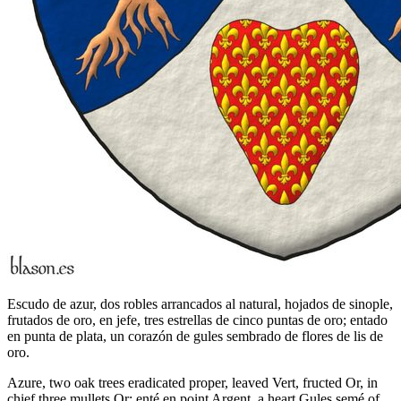
Escudo de azur, dos robles arrancados al natural, hojados de sinople,
frutados de oro, en jefe, tres estrellas de cinco puntas de oro; entado
en punta de plata, un corazón de gules sembrado de flores de lis de
oro.
Azure, two oak trees eradicated proper, leaved Vert, fructed Or, in
chief three mullets Or; enté en point Argent, a heart Gules semé of