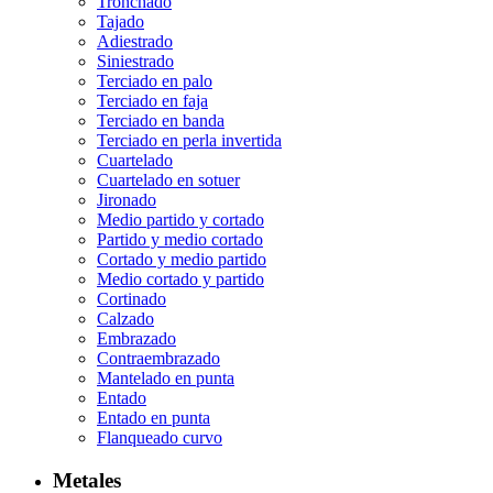
Tronchado
Tajado
Adiestrado
Siniestrado
Terciado en palo
Terciado en faja
Terciado en banda
Terciado en perla invertida
Cuartelado
Cuartelado en sotuer
Jironado
Medio partido y cortado
Partido y medio cortado
Cortado y medio partido
Medio cortado y partido
Cortinado
Calzado
Embrazado
Contraembrazado
Mantelado en punta
Entado
Entado en punta
Flanqueado curvo
Metales