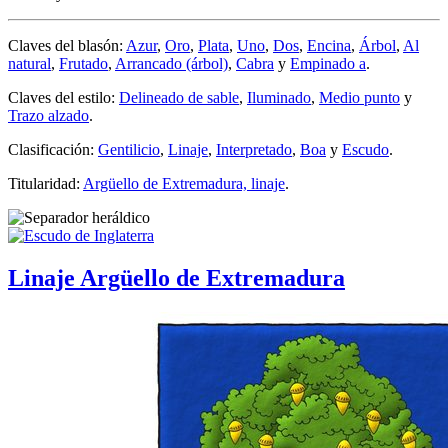
Claves del blasón:
Azur
,
Oro
,
Plata
,
Uno
,
Dos
,
Encina
,
Árbol
,
Al
natural
,
Frutado
,
Arrancado (árbol)
,
Cabra
y
Empinado a
.
Claves del estilo:
Delineado de sable
,
Iluminado
,
Medio punto
y
Trazo alzado
.
Clasificación:
Gentilicio
,
Linaje
,
Interpretado
,
Boa
y
Escudo
.
Titularidad:
Argüello de Extremadura, linaje
.
Linaje Argüello de Extremadura