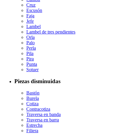
Cruz
Escusón
Faja
Jefe
Lambel
Lambel de tres pendientes
Orla
Palo
Perla
Pila
Pira
Punta
Sotuer
Piezas disminuidas
Bastón
Burela
Cotiza
Contracotiza
Traversa en banda
Traversa en barra
Estrecha
Filiera