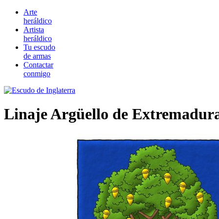
Arte
heráldico
Artista
heráldico
Tu escudo
de armas
Contactar
conmigo
Linaje Argüello de Extremadur