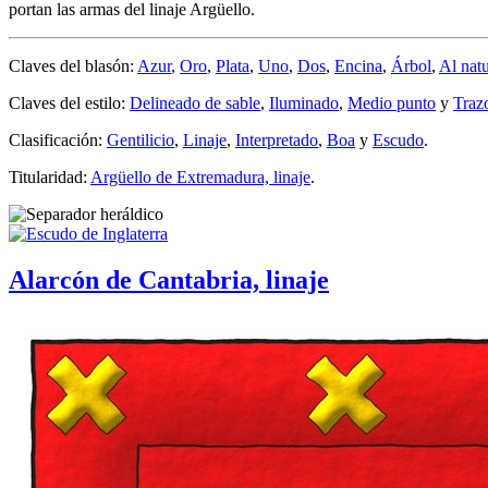
portan las armas del linaje Argüello.
Claves del blasón:
Azur
,
Oro
,
Plata
,
Uno
,
Dos
,
Encina
,
Árbol
,
Al natu
Claves del estilo:
Delineado de sable
,
Iluminado
,
Medio punto
y
Traz
Clasificación:
Gentilicio
,
Linaje
,
Interpretado
,
Boa
y
Escudo
.
Titularidad:
Argüello de Extremadura, linaje
.
Alarcón de Cantabria, linaje