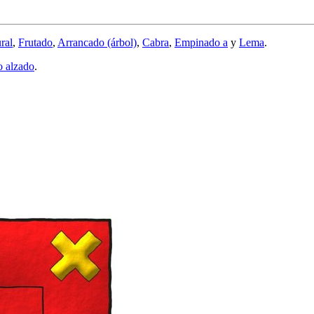
ral
,
Frutado
,
Arrancado (árbol)
,
Cabra
,
Empinado a
y
Lema
.
o alzado
.