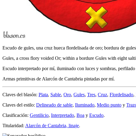
Escudo de gules, una cruz hueca flordelisada de oro; bordura de gules
Gules, a cross flory voided Or; within a bordure Gules with eight salt
Escudo interpretado por mí, iluminado con luces y sombras, perfilado 
Armas primitivas de Alarcón de Cantabria pintadas por mí.
Claves del blasón:
Plata
,
Sable
,
Oro
,
Gules
,
Tres
,
Cruz
,
Flordelisado
,
Claves del estilo:
Delineado de sable
,
Iluminado
,
Medio punto
y
Traz
Clasificación:
Gentilicio
,
Interpretado
,
Boa
y
Escudo
.
Titularidad:
Alarcón de Cantabria, linaje
.