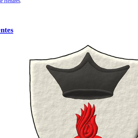
de Henares
.
entes