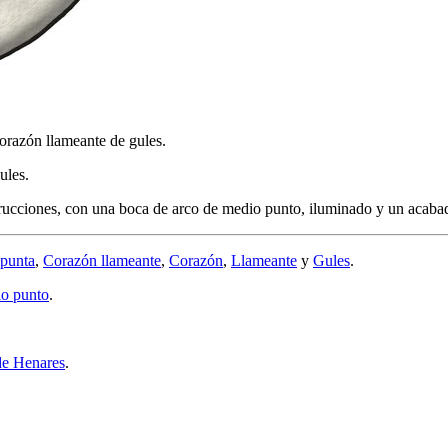
corazón llameante de gules.
ules.
trucciones, con una boca de arco de medio punto, iluminado y un acabad
punta
,
Corazón llameante
,
Corazón
,
Llameante
y
Gules
.
o punto
.
de Henares
.