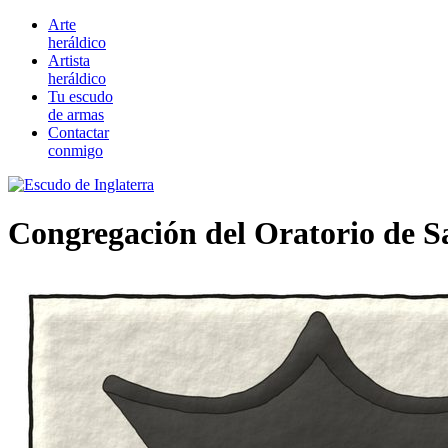
Arte
heráldico
Artista
heráldico
Tu escudo
de armas
Contactar
conmigo
Congregación del Oratorio de Sa