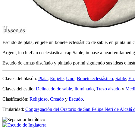
Escudo de plata, en jefe un bonete eclesiástico de sable, en punta un 
Argent, in chief an ecclesiastical cap Sable, in base a heart enflamed g
Escudo de armas diseñado y pintado por mí siguiendo sus ideas e ins
Claves del blasón:
Plata
,
En jefe
,
Uno
,
Bonete eclesiástico
,
Sable
,
En 
Claves del estilo:
Delineado de sable
,
Iluminado
,
Trazo alzado
y
Medi
Clasificación:
Religioso
,
Creado
y
Escudo
.
Titularidad:
Congregación del Oratorio de San Felipe Neri de Alcalá 