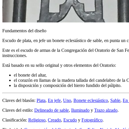
Fundamentos del diseño
Escudo de plata, en jefe un bonete eclesiástico de sable, en punta un 
Este es el escudo de armas de la Congregación del Oratorio de San Fe
instrucciones.
Está basado en su sello original y otros elementos del Oratorio:
el bonete del altar,
el corazón en llamas de la madera tallada del candelabro de la 
la disposición y composición del hierro fundido del púlpito.
Claves del blasón:
Plata
,
En jefe
,
Uno
,
Bonete eclesiástico
,
Sable
,
En 
Claves del estilo:
Delineado de sable
,
Iluminado
y
Trazo alzado
.
Clasificación:
Religioso
,
Creado
,
Escudo
y
Fotográfico
.