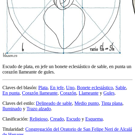
Escudo de plata, en jefe un bonete eclesiástico de sable, en punta un
corazón llameante de gules.
Claves del blasón:
Plata
,
En jefe
,
Uno
,
Bonete eclesiástico
,
Sable
,
En punta
,
Corazón llameante
,
Corazón
,
Llameante
y
Gules
.
Claves del estilo:
Delineado de sable
,
Medio punto
,
Tinta plana
,
Iluminado
y
Trazo alzado
.
Clasificación:
Religioso
,
Creado
,
Escudo
y
Esquema
.
Titularidad:
Congregación del Oratorio de San Felipe Neri de Alcalá
de Henares
.