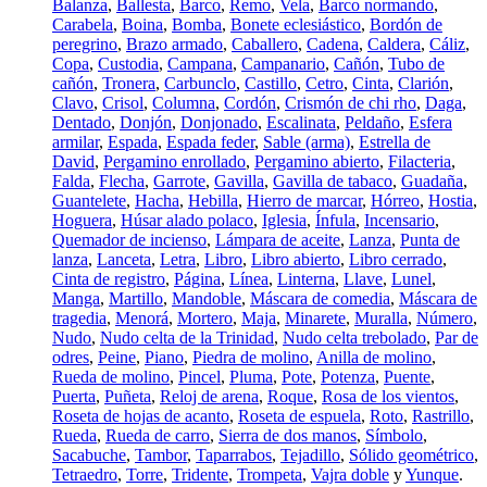
Balanza
,
Ballesta
,
Barco
,
Remo
,
Vela
,
Barco normando
,
Carabela
,
Boina
,
Bomba
,
Bonete eclesiástico
,
Bordón de
peregrino
,
Brazo armado
,
Caballero
,
Cadena
,
Caldera
,
Cáliz
,
Copa
,
Custodia
,
Campana
,
Campanario
,
Cañón
,
Tubo de
cañón
,
Tronera
,
Carbunclo
,
Castillo
,
Cetro
,
Cinta
,
Clarión
,
Clavo
,
Crisol
,
Columna
,
Cordón
,
Crismón de chi rho
,
Daga
,
Dentado
,
Donjón
,
Donjonado
,
Escalinata
,
Peldaño
,
Esfera
armilar
,
Espada
,
Espada feder
,
Sable (arma)
,
Estrella de
David
,
Pergamino enrollado
,
Pergamino abierto
,
Filacteria
,
Falda
,
Flecha
,
Garrote
,
Gavilla
,
Gavilla de tabaco
,
Guadaña
,
Guantelete
,
Hacha
,
Hebilla
,
Hierro de marcar
,
Hórreo
,
Hostia
,
Hoguera
,
Húsar alado polaco
,
Iglesia
,
Ínfula
,
Incensario
,
Quemador de incienso
,
Lámpara de aceite
,
Lanza
,
Punta de
lanza
,
Lanceta
,
Letra
,
Libro
,
Libro abierto
,
Libro cerrado
,
Cinta de registro
,
Página
,
Línea
,
Linterna
,
Llave
,
Lunel
,
Manga
,
Martillo
,
Mandoble
,
Máscara de comedia
,
Máscara de
tragedia
,
Menorá
,
Mortero
,
Maja
,
Minarete
,
Muralla
,
Número
,
Nudo
,
Nudo celta de la Trinidad
,
Nudo celta trebolado
,
Par de
odres
,
Peine
,
Piano
,
Piedra de molino
,
Anilla de molino
,
Rueda de molino
,
Pincel
,
Pluma
,
Pote
,
Potenza
,
Puente
,
Puerta
,
Puñeta
,
Reloj de arena
,
Roque
,
Rosa de los vientos
,
Roseta de hojas de acanto
,
Roseta de espuela
,
Roto
,
Rastrillo
,
Rueda
,
Rueda de carro
,
Sierra de dos manos
,
Símbolo
,
Sacabuche
,
Tambor
,
Taparrabos
,
Tejadillo
,
Sólido geométrico
,
Tetraedro
,
Torre
,
Tridente
,
Trompeta
,
Vajra doble
y
Yunque
.