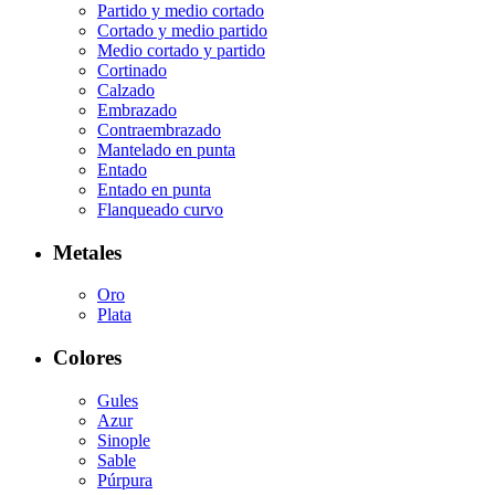
Partido y medio cortado
Cortado y medio partido
Medio cortado y partido
Cortinado
Calzado
Embrazado
Contraembrazado
Mantelado en punta
Entado
Entado en punta
Flanqueado curvo
Metales
Oro
Plata
Colores
Gules
Azur
Sinople
Sable
Púrpura