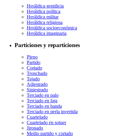
Heráldica gentilicia
Heráldica política
Heráldica militar
Heráldica religiosa
Heráldica socioeconómica
Heráldica imaginaria
Particiones y reparticiones
Pleno
Partido
Cortado
Tronchado
Tajado
Adiestrado
Siniestrado
Terciado en palo
Terciado en faja
Terciado en banda
Terciado en perla invertida
Cuartelado
Cuartelado en sotuer
Jironado
Medio partido y cortado