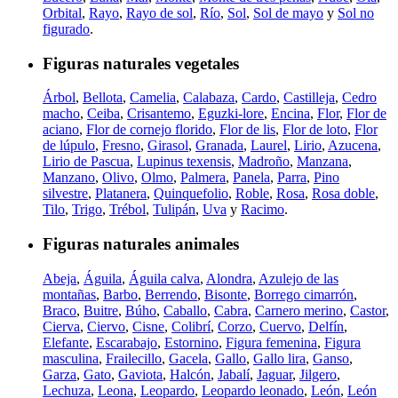
Orbital
,
Rayo
,
Rayo de sol
,
Río
,
Sol
,
Sol de mayo
y
Sol no
figurado
.
Figuras naturales vegetales
Árbol
,
Bellota
,
Camelia
,
Calabaza
,
Cardo
,
Castilleja
,
Cedro
macho
,
Ceiba
,
Crisantemo
,
Eguzki-lore
,
Encina
,
Flor
,
Flor de
aciano
,
Flor de cornejo florido
,
Flor de lis
,
Flor de loto
,
Flor
de lúpulo
,
Fresno
,
Girasol
,
Granada
,
Laurel
,
Lirio
,
Azucena
,
Lirio de Pascua
,
Lupinus texensis
,
Madroño
,
Manzana
,
Manzano
,
Olivo
,
Olmo
,
Palmera
,
Panela
,
Parra
,
Pino
silvestre
,
Platanera
,
Quinquefolio
,
Roble
,
Rosa
,
Rosa doble
,
Tilo
,
Trigo
,
Trébol
,
Tulipán
,
Uva
y
Racimo
.
Figuras naturales animales
Abeja
,
Águila
,
Águila calva
,
Alondra
,
Azulejo de las
montañas
,
Barbo
,
Berrendo
,
Bisonte
,
Borrego cimarrón
,
Braco
,
Buitre
,
Búho
,
Caballo
,
Cabra
,
Carnero merino
,
Castor
,
Cierva
,
Ciervo
,
Cisne
,
Colibrí
,
Corzo
,
Cuervo
,
Delfín
,
Elefante
,
Escarabajo
,
Estornino
,
Figura femenina
,
Figura
masculina
,
Frailecillo
,
Gacela
,
Gallo
,
Gallo lira
,
Ganso
,
Garza
,
Gato
,
Gaviota
,
Halcón
,
Jabalí
,
Jaguar
,
Jilgero
,
Lechuza
,
Leona
,
Leopardo
,
Leopardo leonado
,
León
,
León