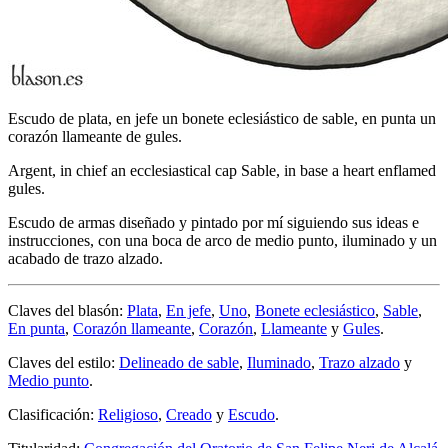
Escudo de plata, en jefe un bonete eclesiástico de sable, en punta un
corazón llameante de gules.
Argent, in chief an ecclesiastical cap Sable, in base a heart enflamed
gules.
Escudo de armas diseñado y pintado por mí siguiendo sus ideas e
instrucciones, con una boca de arco de medio punto, iluminado y un
acabado de trazo alzado.
Claves del blasón:
Plata
,
En jefe
,
Uno
,
Bonete eclesiástico
,
Sable
,
En punta
,
Corazón llameante
,
Corazón
,
Llameante
y
Gules
.
Claves del estilo:
Delineado de sable
,
Iluminado
,
Trazo alzado
y
Medio punto
.
Clasificación:
Religioso
,
Creado
y
Escudo
.