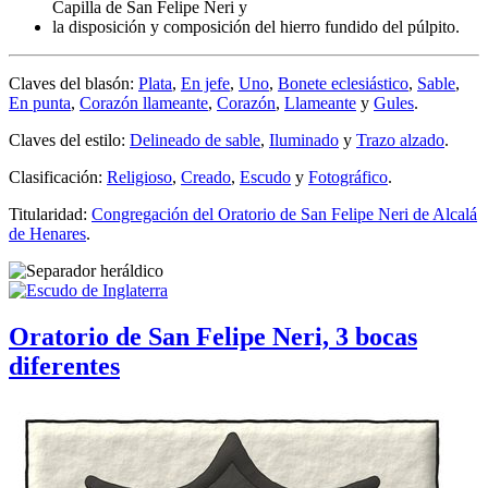
Capilla de San Felipe Neri y
la disposición y composición del hierro fundido del púlpito.
Claves del blasón:
Plata
,
En jefe
,
Uno
,
Bonete eclesiástico
,
Sable
,
En punta
,
Corazón llameante
,
Corazón
,
Llameante
y
Gules
.
Claves del estilo:
Delineado de sable
,
Iluminado
y
Trazo alzado
.
Clasificación:
Religioso
,
Creado
,
Escudo
y
Fotográfico
.
Titularidad:
Congregación del Oratorio de San Felipe Neri de Alcalá
de Henares
.
Oratorio de San Felipe Neri, 3 bocas
diferentes