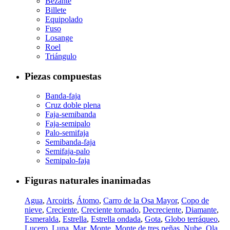
Bezante
Billete
Equipolado
Fuso
Losange
Roel
Triángulo
Piezas compuestas
Banda-faja
Cruz doble plena
Faja-semibanda
Faja-semipalo
Palo-semifaja
Semibanda-faja
Semifaja-palo
Semipalo-faja
Figuras naturales inanimadas
Agua
,
Arcoiris
,
Átomo
,
Carro de la Osa Mayor
,
Copo de
nieve
,
Creciente
,
Creciente tornado
,
Decreciente
,
Diamante
,
Esmeralda
,
Estrella
,
Estrella ondada
,
Gota
,
Globo terráqueo
,
Lucero
,
Luna
,
Mar
,
Monte
,
Monte de tres peñas
,
Nube
,
Ola
,