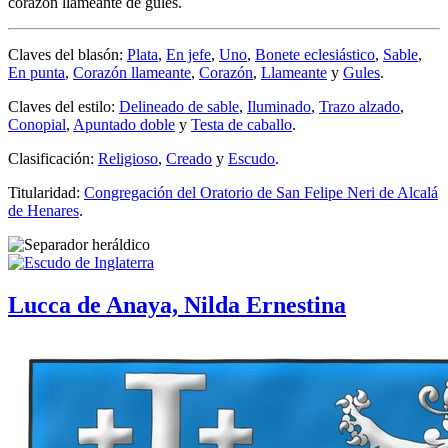
corazón llameante de gules.
Claves del blasón:
Plata
,
En jefe
,
Uno
,
Bonete eclesiástico
,
Sable
,
En punta
,
Corazón llameante
,
Corazón
,
Llameante
y
Gules
.
Claves del estilo:
Delineado de sable
,
Iluminado
,
Trazo alzado
,
Conopial
,
Apuntado doble
y
Testa de caballo
.
Clasificación:
Religioso
,
Creado
y
Escudo
.
Titularidad:
Congregación del Oratorio de San Felipe Neri de Alcalá
de Henares
.
Lucca de Anaya, Nilda Ernestina