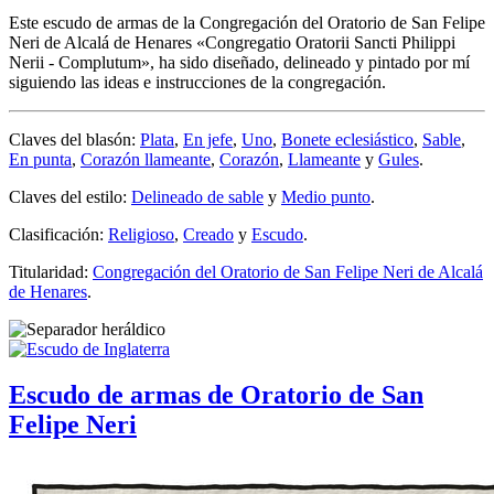
Este escudo de armas de la Congregación del Oratorio de San Felipe
Neri de Alcalá de Henares «
Congregatio Oratorii Sancti Philippi
Nerii - Complutum
», ha sido diseñado, delineado y pintado por mí
siguiendo las ideas e instrucciones de la congregación.
Claves del blasón:
Plata
,
En jefe
,
Uno
,
Bonete eclesiástico
,
Sable
,
En punta
,
Corazón llameante
,
Corazón
,
Llameante
y
Gules
.
Claves del estilo:
Delineado de sable
y
Medio punto
.
Clasificación:
Religioso
,
Creado
y
Escudo
.
Titularidad:
Congregación del Oratorio de San Felipe Neri de Alcalá
de Henares
.
Escudo de armas de Oratorio de San
Felipe Neri