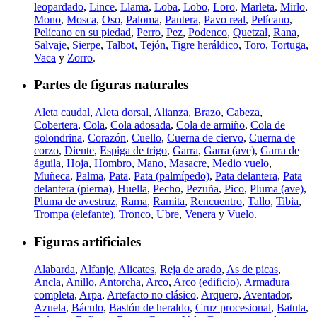
leopardado
,
Lince
,
Llama
,
Loba
,
Lobo
,
Loro
,
Marleta
,
Mirlo
,
Mono
,
Mosca
,
Oso
,
Paloma
,
Pantera
,
Pavo real
,
Pelícano
,
Pelícano en su piedad
,
Perro
,
Pez
,
Podenco
,
Quetzal
,
Rana
,
Salvaje
,
Sierpe
,
Talbot
,
Tejón
,
Tigre heráldico
,
Toro
,
Tortuga
,
Vaca
y
Zorro
.
Partes de figuras naturales
Aleta caudal
,
Aleta dorsal
,
Alianza
,
Brazo
,
Cabeza
,
Cobertera
,
Cola
,
Cola adosada
,
Cola de armiño
,
Cola de
golondrina
,
Corazón
,
Cuello
,
Cuerna de ciervo
,
Cuerna de
corzo
,
Diente
,
Espiga de trigo
,
Garra
,
Garra (ave)
,
Garra de
águila
,
Hoja
,
Hombro
,
Mano
,
Masacre
,
Medio vuelo
,
Muñeca
,
Palma
,
Pata
,
Pata (palmípedo)
,
Pata delantera
,
Pata
delantera (pierna)
,
Huella
,
Pecho
,
Pezuña
,
Pico
,
Pluma (ave)
,
Pluma de avestruz
,
Rama
,
Ramita
,
Rencuentro
,
Tallo
,
Tibia
,
Trompa (elefante)
,
Tronco
,
Ubre
,
Venera
y
Vuelo
.
Figuras artificiales
Alabarda
,
Alfanje
,
Alicates
,
Reja de arado
,
As de picas
,
Ancla
,
Anillo
,
Antorcha
,
Arco
,
Arco (edificio)
,
Armadura
completa
,
Arpa
,
Artefacto no clásico
,
Arquero
,
Aventador
,
Azuela
,
Báculo
,
Bastón de heraldo
,
Cruz procesional
,
Batuta
,