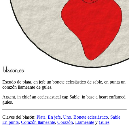
Escudo de plata, en jefe un bonete eclesiástico de sable, en punta un
corazón llameante de gules.
Argent, in chief an ecclesiastical cap Sable, in base a heart enflamed
gules.
Claves del blasón:
Plata
,
En jefe
,
Uno
,
Bonete eclesiástico
,
Sable
,
En punta
,
Corazón llameante
,
Corazón
,
Llameante
y
Gules
.