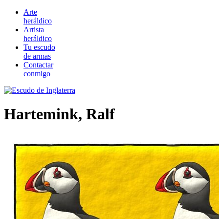
Arte
heráldico
Artista
heráldico
Tu escudo
de armas
Contactar
conmigo
Hartemink, Ralf