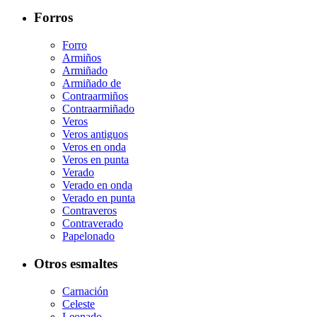
Forros
Forro
Armiños
Armiñado
Armiñado de
Contraarmiños
Contraarmiñado
Veros
Veros antiguos
Veros en onda
Veros en punta
Verado
Verado en onda
Verado en punta
Contraveros
Contraverado
Papelonado
Otros esmaltes
Carnación
Celeste
Leonado