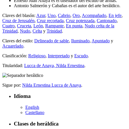
Ernesto Juan Anaya es el diseñador del escudo de armas.
Antonio Salmerón y Cabañas es el autor del arte heráldico.
Claves del blasón:
Azur
,
Uno
,
Cabrio
,
Oro
,
Acompañado
,
En jefe
,
Cruz de Jerusalén
,
Cruz recortada
,
Cruz potenzada
,
Cantonado
,
Cuatro
,
Cruceta
,
León
,
Rampante
,
En punta
,
Nudo celta de la
Trinidad
,
Nudo
,
Celta
y
Trinidad
.
Claves del estilo:
Delineado de sable
,
Iluminado
,
Apuntado
y
Acuarelado
.
Clasificación:
Religioso
,
Interpretado
y
Escudo
.
Titularidad:
Lucca de Anaya, Nilda Ernestina
.
Sigue por:
Nilda Ernestina Lucca de Anaya
.
Idioma
English
Castellano
Clases de heráldica