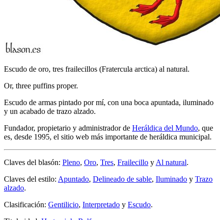
Escudo de oro, tres frailecillos (Fratercula arctica) al natural.
Or, three puffins proper.
Escudo de armas pintado por mí, con una boca apuntada, iluminado
y un acabado de trazo alzado.
Fundador, propietario y administrador de
Heráldica del Mundo
, que
es, desde 1995, el sitio web más importante de heráldica municipal.
Claves del blasón:
Pleno
,
Oro
,
Tres
,
Frailecillo
y
Al natural
.
Claves del estilo:
Apuntado
,
Delineado de sable
,
Iluminado
y
Trazo
alzado
.
Clasificación:
Gentilicio
,
Interpretado
y
Escudo
.