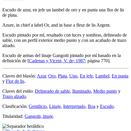
Escudo de azur, en jefe un lambel de oro y en punta una flor de lis
de plata.
Azure, in chief a label Or, and in base a fleur de lis Argent.
Escudo pintado por mí, resaltado con luces y sombras, delineado de
sable, con un perfil exterior medio punto y con un acabado de trazo
alzado.
Escudo de armas del linaje Gangoiti pintado por mí basado en la
definición de [
Cadenas y Vicent, V. de; 1987
; página 770].
Claves del blasón:
Azur
,
Oro
,
Plata
,
Uno
,
En jefe
,
Lambel
,
En punta
y
Flor de lis
.
Claves del estilo:
Delineado de sable
,
Iluminado
,
Medio punto
y
Trazo alzado
.
Clasificación:
Gentilicio
,
Linaje
,
Interpretado
,
Boa
y
Escudo
.
Titularidad:
Gangoiti, linaje
.