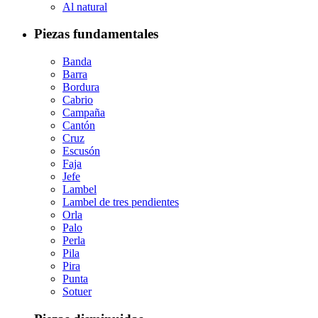
Al natural
Piezas fundamentales
Banda
Barra
Bordura
Cabrio
Campaña
Cantón
Cruz
Escusón
Faja
Jefe
Lambel
Lambel de tres pendientes
Orla
Palo
Perla
Pila
Pira
Punta
Sotuer