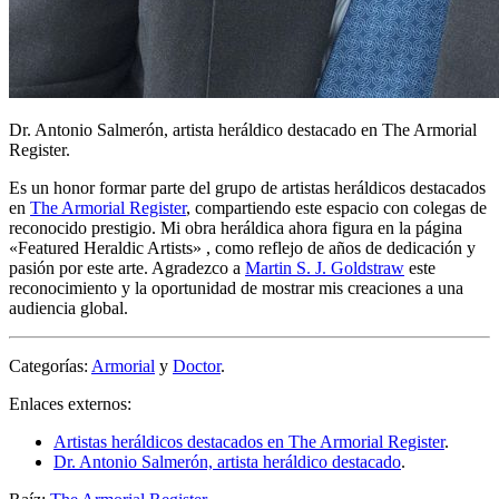
Dr. Antonio Salmerón, artista heráldico destacado en The Armorial
Register.
Es un honor formar parte del grupo de artistas heráldicos destacados
en
The Armorial Register
, compartiendo este espacio con colegas de
reconocido prestigio. Mi obra heráldica ahora figura en la página
«
Featured Heraldic Artists
» , como reflejo de años de dedicación y
pasión por este arte. Agradezco a
Martin S. J. Goldstraw
este
reconocimiento y la oportunidad de mostrar mis creaciones a una
audiencia global.
Categorías:
Armorial
y
Doctor
.
Enlaces externos:
Artistas heráldicos destacados en The Armorial Register
.
Dr. Antonio Salmerón, artista heráldico destacado
.