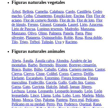
Figuras naturales vegetales
Árbol
,
Bellota
,
Camelia
,
Calabaza
,
Cardo
,
Castilleja
,
Cedro
macho
,
Ceiba
,
Crisantemo
,
Eguzki-lore
,
Encina
,
Flor
,
Flor de
aciano
,
Flor de cornejo florido
,
Flor de lis
,
Flor de loto
,
Flor
de lúpulo
,
Fresno
,
Girasol
,
Granada
,
Laurel
,
Lirio
,
Azucena
,
Lirio de Pascua
,
Lupinus texensis
,
Madroño
,
Manzana
,
Manzano
,
Olivo
,
Olmo
,
Palmera
,
Panela
,
Parra
,
Pino
silvestre
,
Platanera
,
Quinquefolio
,
Roble
,
Rosa
,
Rosa doble
,
Tilo
,
Trigo
,
Trébol
,
Tulipán
,
Uva
y
Racimo
.
Figuras naturales animales
Abeja
,
Águila
,
Águila calva
,
Alondra
,
Azulejo de las
montañas
,
Barbo
,
Berrendo
,
Bisonte
,
Borrego cimarrón
,
Braco
,
Buitre
,
Búho
,
Caballo
,
Cabra
,
Carnero merino
,
Castor
,
Cierva
,
Ciervo
,
Cisne
,
Colibrí
,
Corzo
,
Cuervo
,
Delfín
,
Elefante
,
Escarabajo
,
Estornino
,
Figura femenina
,
Figura
masculina
,
Frailecillo
,
Gacela
,
Gallo
,
Gallo lira
,
Ganso
,
Garza
,
Gato
,
Gaviota
,
Halcón
,
Jabalí
,
Jaguar
,
Jilgero
,
Lechuza
,
Leona
,
Leopardo
,
Leopardo leonado
,
León
,
León
leopardado
,
Lince
,
Llama
,
Loba
,
Lobo
,
Loro
,
Marleta
,
Mirlo
,
Mono
,
Mosca
,
Oso
,
Paloma
,
Pantera
,
Pavo real
,
Pelícano
,
Pelícano en su piedad
,
Perro
,
Pez
,
Podenco
,
Quetzal
,
Rana
,