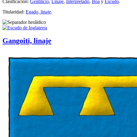
Clasificación:
Gentilicio
,
Linaje
,
Interpretado
,
Boa
y
Escudo
.
Titularidad:
Egado, linaje
.
Gangoiti, linaje