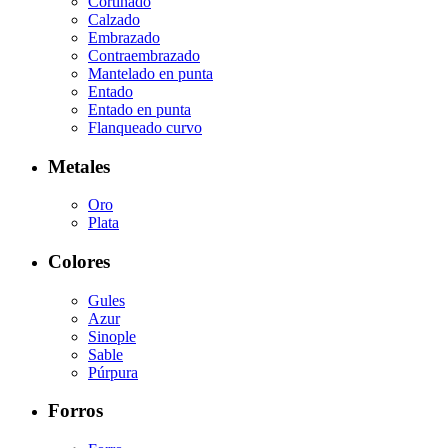
Cortinado
Calzado
Embrazado
Contraembrazado
Mantelado en punta
Entado
Entado en punta
Flanqueado curvo
Metales
Oro
Plata
Colores
Gules
Azur
Sinople
Sable
Púrpura
Forros