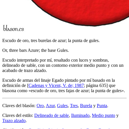
Escudo de oro, tres burelas de azur; la punta de gules.
Or, three bars Azure; the base Gules.
Escudo interpretado por mí, resaltado con luces y sombras,
delineado de sable, con un contorno exterior medio punto y con un
acabado de trazo alzado.
Escudo de armas del linaje Egado pintado por mí basado en la
definición de [
Cadenas y Vicent, V. de; 1987
; página 635] que
blasona como «
escudo de oro, tres fajas de azur; la punta de gules
».
Claves del blasón:
Oro
,
Azur
,
Gules
,
Tres
,
Burela
y
Punta
.
Claves del estilo:
Delineado de sable
,
Iluminado
,
Medio punto
y
Trazo alzado
.