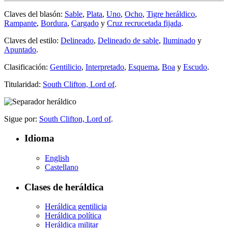
Claves del blasón:
Sable
,
Plata
,
Uno
,
Ocho
,
Tigre heráldico
,
Rampante
,
Bordura
,
Cargado
y
Cruz recrucetada fijada
.
Claves del estilo:
Delineado
,
Delineado de sable
,
Iluminado
y
Apuntado
.
Clasificación:
Gentilicio
,
Interpretado
,
Esquema
,
Boa
y
Escudo
.
Titularidad:
South Clifton, Lord of
.
Sigue por:
South Clifton, Lord of
.
Idioma
English
Castellano
Clases de heráldica
Heráldica gentilicia
Heráldica política
Heráldica militar