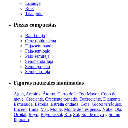
Losange
Roel
Triángulo
Piezas compuestas
Banda-faja
Cruz doble plena
Faja-semibanda
Faja-semipalo
Palo-semifaja
Semibanda-faja
Semifaja-palo
Semipalo-faja
Figuras naturales inanimadas
Agua
,
Arcoiris
,
Átomo
,
Carro de la Osa Mayor
,
Copo de
nieve
,
Creciente
,
Creciente tornado
,
Decreciente
,
Diamante
,
Esmeralda
,
Estrella
,
Estrella ondada
,
Gota
,
Globo terráqueo
,
Lucero
,
Luna
,
Mar
,
Monte
,
Monte de tres peñas
,
Nube
,
Ola
,
Orbital
,
Rayo
,
Rayo de sol
,
Río
,
Sol
,
Sol de mayo
y
Sol no
figurado
.