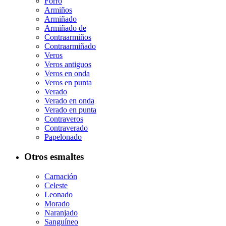
Forro
Armiños
Armiñado
Armiñado de
Contraarmiños
Contraarmiñado
Veros
Veros antiguos
Veros en onda
Veros en punta
Verado
Verado en onda
Verado en punta
Contraveros
Contraverado
Papelonado
Otros esmaltes
Carnación
Celeste
Leonado
Morado
Naranjado
Sanguíneo