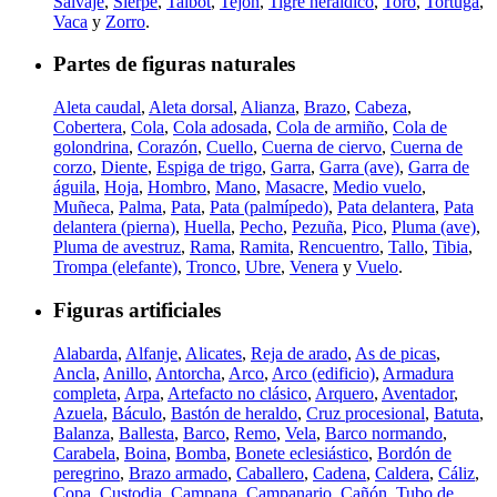
Salvaje
,
Sierpe
,
Talbot
,
Tejón
,
Tigre heráldico
,
Toro
,
Tortuga
,
Vaca
y
Zorro
.
Partes de figuras naturales
Aleta caudal
,
Aleta dorsal
,
Alianza
,
Brazo
,
Cabeza
,
Cobertera
,
Cola
,
Cola adosada
,
Cola de armiño
,
Cola de
golondrina
,
Corazón
,
Cuello
,
Cuerna de ciervo
,
Cuerna de
corzo
,
Diente
,
Espiga de trigo
,
Garra
,
Garra (ave)
,
Garra de
águila
,
Hoja
,
Hombro
,
Mano
,
Masacre
,
Medio vuelo
,
Muñeca
,
Palma
,
Pata
,
Pata (palmípedo)
,
Pata delantera
,
Pata
delantera (pierna)
,
Huella
,
Pecho
,
Pezuña
,
Pico
,
Pluma (ave)
,
Pluma de avestruz
,
Rama
,
Ramita
,
Rencuentro
,
Tallo
,
Tibia
,
Trompa (elefante)
,
Tronco
,
Ubre
,
Venera
y
Vuelo
.
Figuras artificiales
Alabarda
,
Alfanje
,
Alicates
,
Reja de arado
,
As de picas
,
Ancla
,
Anillo
,
Antorcha
,
Arco
,
Arco (edificio)
,
Armadura
completa
,
Arpa
,
Artefacto no clásico
,
Arquero
,
Aventador
,
Azuela
,
Báculo
,
Bastón de heraldo
,
Cruz procesional
,
Batuta
,
Balanza
,
Ballesta
,
Barco
,
Remo
,
Vela
,
Barco normando
,
Carabela
,
Boina
,
Bomba
,
Bonete eclesiástico
,
Bordón de
peregrino
,
Brazo armado
,
Caballero
,
Cadena
,
Caldera
,
Cáliz
,
Copa
,
Custodia
,
Campana
,
Campanario
,
Cañón
,
Tubo de