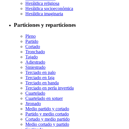
Heráldica religiosa
Heráldica socioeconómica
Heráldica imaginaria
Particiones y reparticiones
Pleno
Partido
Cortado
Tronchado
Tajado
Adiestrado
Siniestrado
Terciado en palo
Terciado en faja
Terciado en banda
Terciado en perla invertida
Cuartelado
Cuartelado en sotuer
Jironado
Medio partido y cortado
Partido y medio cortado
Cortado y medio partido
Medio cortado y partido