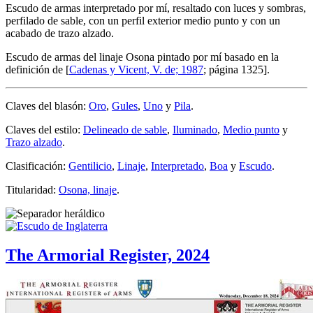
Escudo de armas interpretado por mí, resaltado con luces y sombras,
perfilado de sable, con un perfil exterior medio punto y con un
acabado de trazo alzado.
Escudo de armas del linaje Osona pintado por mí basado en la
definición de [
Cadenas y Vicent, V. de; 1987
; página 1325].
Claves del blasón:
Oro
,
Gules
,
Uno
y
Pila
.
Claves del estilo:
Delineado de sable
,
Iluminado
,
Medio punto
y
Trazo alzado
.
Clasificación:
Gentilicio
,
Linaje
,
Interpretado
,
Boa
y
Escudo
.
Titularidad:
Osona, linaje
.
The Armorial Register, 2024