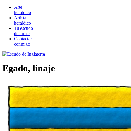
Arte
heráldico
Artista
heráldico
Tu escudo
de armas
Contactar
conmigo
Egado, linaje