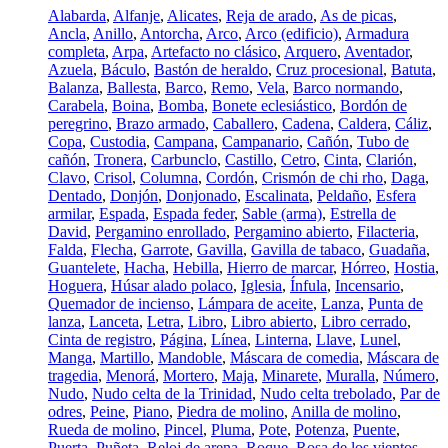
Alabarda
,
Alfanje
,
Alicates
,
Reja de arado
,
As de picas
,
Ancla
,
Anillo
,
Antorcha
,
Arco
,
Arco (edificio)
,
Armadura
completa
,
Arpa
,
Artefacto no clásico
,
Arquero
,
Aventador
,
Azuela
,
Báculo
,
Bastón de heraldo
,
Cruz procesional
,
Batuta
,
Balanza
,
Ballesta
,
Barco
,
Remo
,
Vela
,
Barco normando
,
Carabela
,
Boina
,
Bomba
,
Bonete eclesiástico
,
Bordón de
peregrino
,
Brazo armado
,
Caballero
,
Cadena
,
Caldera
,
Cáliz
,
Copa
,
Custodia
,
Campana
,
Campanario
,
Cañón
,
Tubo de
cañón
,
Tronera
,
Carbunclo
,
Castillo
,
Cetro
,
Cinta
,
Clarión
,
Clavo
,
Crisol
,
Columna
,
Cordón
,
Crismón de chi rho
,
Daga
,
Dentado
,
Donjón
,
Donjonado
,
Escalinata
,
Peldaño
,
Esfera
armilar
,
Espada
,
Espada feder
,
Sable (arma)
,
Estrella de
David
,
Pergamino enrollado
,
Pergamino abierto
,
Filacteria
,
Falda
,
Flecha
,
Garrote
,
Gavilla
,
Gavilla de tabaco
,
Guadaña
,
Guantelete
,
Hacha
,
Hebilla
,
Hierro de marcar
,
Hórreo
,
Hostia
,
Hoguera
,
Húsar alado polaco
,
Iglesia
,
Ínfula
,
Incensario
,
Quemador de incienso
,
Lámpara de aceite
,
Lanza
,
Punta de
lanza
,
Lanceta
,
Letra
,
Libro
,
Libro abierto
,
Libro cerrado
,
Cinta de registro
,
Página
,
Línea
,
Linterna
,
Llave
,
Lunel
,
Manga
,
Martillo
,
Mandoble
,
Máscara de comedia
,
Máscara de
tragedia
,
Menorá
,
Mortero
,
Maja
,
Minarete
,
Muralla
,
Número
,
Nudo
,
Nudo celta de la Trinidad
,
Nudo celta trebolado
,
Par de
odres
,
Peine
,
Piano
,
Piedra de molino
,
Anilla de molino
,
Rueda de molino
,
Pincel
,
Pluma
,
Pote
,
Potenza
,
Puente
,
Puerta
,
Puñeta
,
Reloj de arena
,
Roque
,
Rosa de los vientos
,