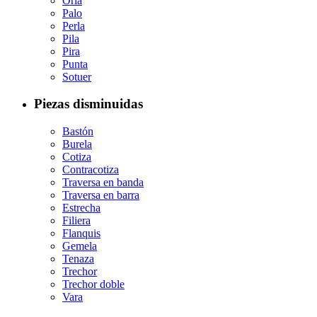
Orla
Palo
Perla
Pila
Pira
Punta
Sotuer
Piezas disminuidas
Bastón
Burela
Cotiza
Contracotiza
Traversa en banda
Traversa en barra
Estrecha
Filiera
Flanquis
Gemela
Tenaza
Trechor
Trechor doble
Vara