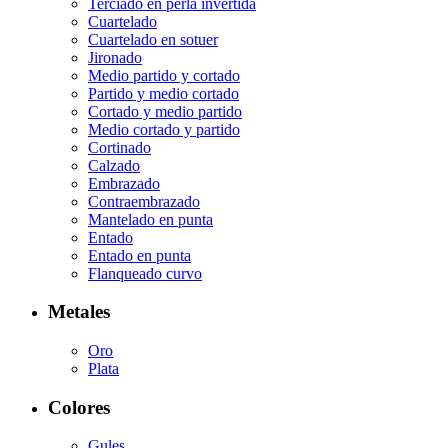
Terciado en perla invertida
Cuartelado
Cuartelado en sotuer
Jironado
Medio partido y cortado
Partido y medio cortado
Cortado y medio partido
Medio cortado y partido
Cortinado
Calzado
Embrazado
Contraembrazado
Mantelado en punta
Entado
Entado en punta
Flanqueado curvo
Metales
Oro
Plata
Colores
Gules