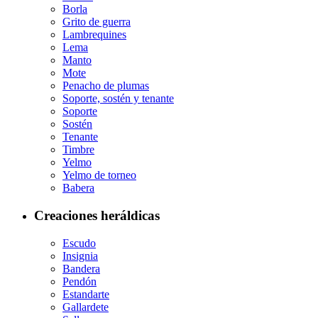
Borla
Grito de guerra
Lambrequines
Lema
Manto
Mote
Penacho de plumas
Soporte, sostén y tenante
Soporte
Sostén
Tenante
Timbre
Yelmo
Yelmo de torneo
Babera
Creaciones heráldicas
Escudo
Insignia
Bandera
Pendón
Estandarte
Gallardete