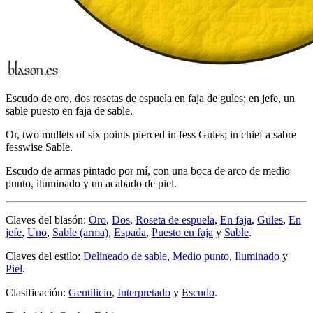
Escudo de oro, dos rosetas de espuela en faja de gules; en jefe, un
sable puesto en faja de sable.
Or, two mullets of six points pierced in fess Gules; in chief a sabre
fesswise Sable.
Escudo de armas pintado por mí, con una boca de arco de medio
punto, iluminado y un acabado de piel.
Claves del blasón:
Oro
,
Dos
,
Roseta de espuela
,
En faja
,
Gules
,
En
jefe
,
Uno
,
Sable (arma)
,
Espada
,
Puesto en faja
y
Sable
.
Claves del estilo:
Delineado de sable
,
Medio punto
,
Iluminado
y
Piel
.
Clasificación:
Gentilicio
,
Interpretado
y
Escudo
.