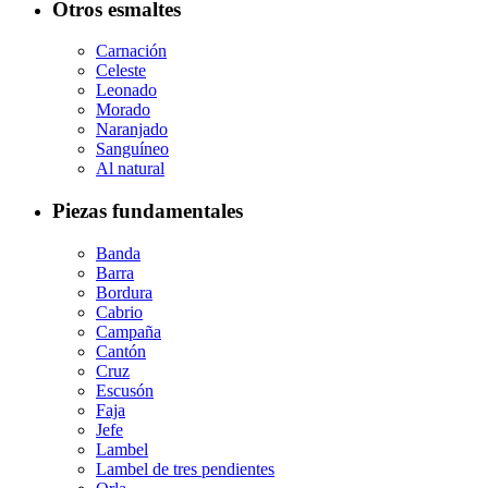
Otros esmaltes
Carnación
Celeste
Leonado
Morado
Naranjado
Sanguíneo
Al natural
Piezas fundamentales
Banda
Barra
Bordura
Cabrio
Campaña
Cantón
Cruz
Escusón
Faja
Jefe
Lambel
Lambel de tres pendientes