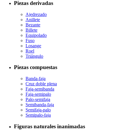
Piezas derivadas
Ajedrezado
Anillete
Bezante
Billete
Equipolado
Fuso
Losange
Roel
Triángulo
Piezas compuestas
Banda-faja
Cruz doble plena
Faja-semibanda
Faja-semipalo
Palo-semifaja
Semibanda-faja
Semifaja-palo
Semipalo-faja
Figuras naturales inanimadas