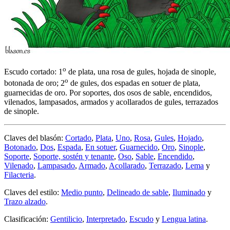
o
Escudo cortado: 1
de plata, una rosa de gules, hojada de sinople,
o
botonada de oro; 2
de gules, dos espadas en sotuer de plata,
guarnecidas de oro. Por soportes, dos osos de sable, encendidos,
vilenados, lampasados, armados y acollarados de gules, terrazados
de sinople.
Claves del blasón:
Cortado
,
Plata
,
Uno
,
Rosa
,
Gules
,
Hojado
,
Botonado
,
Dos
,
Espada
,
En sotuer
,
Guarnecido
,
Oro
,
Sinople
,
Soporte
,
Soporte, sostén y tenante
,
Oso
,
Sable
,
Encendido
,
Vilenado
,
Lampasado
,
Armado
,
Acollarado
,
Terrazado
,
Lema
y
Filacteria
.
Claves del estilo:
Medio punto
,
Delineado de sable
,
Iluminado
y
Trazo alzado
.
Clasificación:
Gentilicio
,
Interpretado
,
Escudo
y
Lengua latina
.