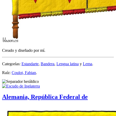
Creado y diseñado por mí.
Categorías:
Estandarte
,
Bandera
,
Lengua latina
y
Lema
.
Raíz:
Coulot, Fabian
.
Alemania, República Federal de