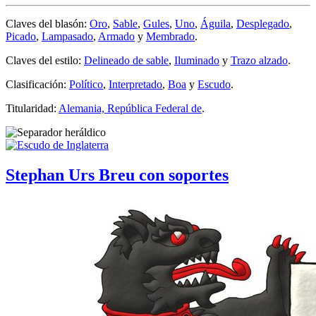
Claves del blasón:
Oro
,
Sable
,
Gules
,
Uno
,
Águila
,
Desplegado
,
Picado
,
Lampasado
,
Armado
y
Membrado
.
Claves del estilo:
Delineado de sable
,
Iluminado
y
Trazo alzado
.
Clasificación:
Político
,
Interpretado
,
Boa
y
Escudo
.
Titularidad:
Alemania, República Federal de
.
Stephan Urs Breu con soportes