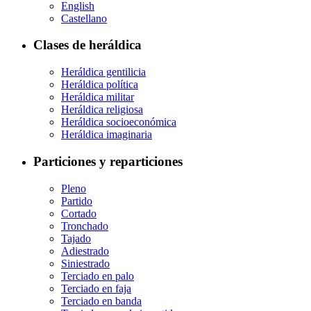
English
Castellano
Clases de heráldica
Heráldica gentilicia
Heráldica política
Heráldica militar
Heráldica religiosa
Heráldica socioeconómica
Heráldica imaginaria
Particiones y reparticiones
Pleno
Partido
Cortado
Tronchado
Tajado
Adiestrado
Siniestrado
Terciado en palo
Terciado en faja
Terciado en banda