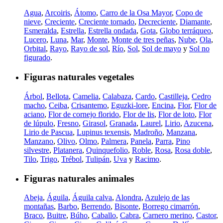
Agua
,
Arcoiris
,
Átomo
,
Carro de la Osa Mayor
,
Copo de
nieve
,
Creciente
,
Creciente tornado
,
Decreciente
,
Diamante
,
Esmeralda
,
Estrella
,
Estrella ondada
,
Gota
,
Globo terráqueo
,
Lucero
,
Luna
,
Mar
,
Monte
,
Monte de tres peñas
,
Nube
,
Ola
,
Orbital
,
Rayo
,
Rayo de sol
,
Río
,
Sol
,
Sol de mayo
y
Sol no
figurado
.
Figuras naturales vegetales
Árbol
,
Bellota
,
Camelia
,
Calabaza
,
Cardo
,
Castilleja
,
Cedro
macho
,
Ceiba
,
Crisantemo
,
Eguzki-lore
,
Encina
,
Flor
,
Flor de
aciano
,
Flor de cornejo florido
,
Flor de lis
,
Flor de loto
,
Flor
de lúpulo
,
Fresno
,
Girasol
,
Granada
,
Laurel
,
Lirio
,
Azucena
,
Lirio de Pascua
,
Lupinus texensis
,
Madroño
,
Manzana
,
Manzano
,
Olivo
,
Olmo
,
Palmera
,
Panela
,
Parra
,
Pino
silvestre
,
Platanera
,
Quinquefolio
,
Roble
,
Rosa
,
Rosa doble
,
Tilo
,
Trigo
,
Trébol
,
Tulipán
,
Uva
y
Racimo
.
Figuras naturales animales
Abeja
,
Águila
,
Águila calva
,
Alondra
,
Azulejo de las
montañas
,
Barbo
,
Berrendo
,
Bisonte
,
Borrego cimarrón
,
Braco
,
Buitre
,
Búho
,
Caballo
,
Cabra
,
Carnero merino
,
Castor
,