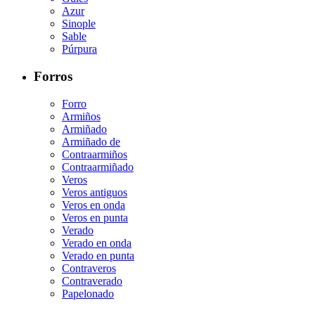
Azur
Sinople
Sable
Púrpura
Forros
Forro
Armiños
Armiñado
Armiñado de
Contraarmiños
Contraarmiñado
Veros
Veros antiguos
Veros en onda
Veros en punta
Verado
Verado en onda
Verado en punta
Contraveros
Contraverado
Papelonado