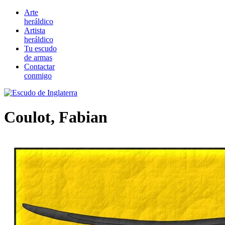
Arte
heráldico
Artista
heráldico
Tu escudo
de armas
Contactar
conmigo
Coulot, Fabian