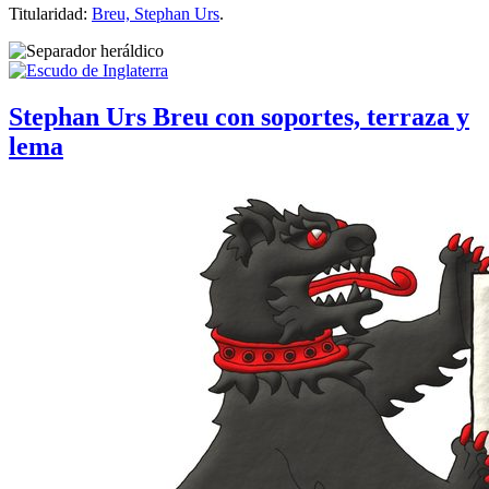
Titularidad:
Breu, Stephan Urs
.
Stephan Urs Breu con soportes, terraza y
lema