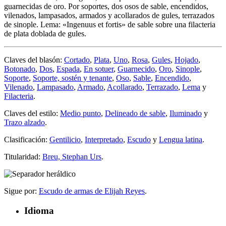
guarnecidas de oro. Por soportes, dos osos de sable, encendidos,
vilenados, lampasados, armados y acollarados de gules, terrazados
de sinople. Lema: «Ingenuus et fortis» de sable sobre una filacteria
de plata doblada de gules.
Claves del blasón:
Cortado
,
Plata
,
Uno
,
Rosa
,
Gules
,
Hojado
,
Botonado
,
Dos
,
Espada
,
En sotuer
,
Guarnecido
,
Oro
,
Sinople
,
Soporte
,
Soporte, sostén y tenante
,
Oso
,
Sable
,
Encendido
,
Vilenado
,
Lampasado
,
Armado
,
Acollarado
,
Terrazado
,
Lema
y
Filacteria
.
Claves del estilo:
Medio punto
,
Delineado de sable
,
Iluminado
y
Trazo alzado
.
Clasificación:
Gentilicio
,
Interpretado
,
Escudo
y
Lengua latina
.
Titularidad:
Breu, Stephan Urs
.
Sigue por:
Escudo de armas de Elijah Reyes
.
Idioma