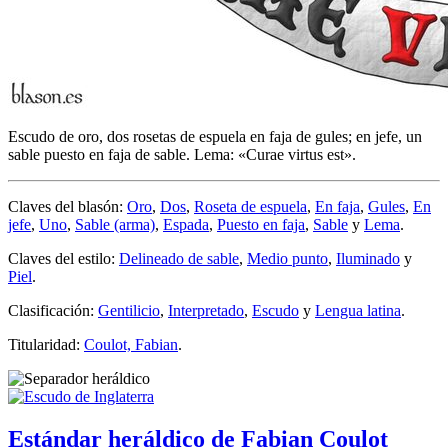
Escudo de oro, dos rosetas de espuela en faja de gules; en jefe, un
sable puesto en faja de sable. Lema: «Curae virtus est».
Claves del blasón:
Oro
,
Dos
,
Roseta de espuela
,
En faja
,
Gules
,
En
jefe
,
Uno
,
Sable (arma)
,
Espada
,
Puesto en faja
,
Sable
y
Lema
.
Claves del estilo:
Delineado de sable
,
Medio punto
,
Iluminado
y
Piel
.
Clasificación:
Gentilicio
,
Interpretado
,
Escudo
y
Lengua latina
.
Titularidad:
Coulot, Fabian
.
Estándar heráldico de Fabian Coulot