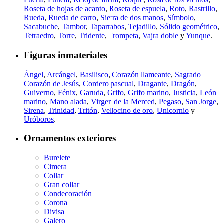
Roseta de hojas de acanto
,
Roseta de espuela
,
Roto
,
Rastrillo
,
Rueda
,
Rueda de carro
,
Sierra de dos manos
,
Símbolo
,
Sacabuche
,
Tambor
,
Taparrabos
,
Tejadillo
,
Sólido geométrico
,
Tetraedro
,
Torre
,
Tridente
,
Trompeta
,
Vajra doble
y
Yunque
.
Figuras inmateriales
Ángel
,
Arcángel
,
Basilisco
,
Corazón llameante
,
Sagrado
Corazón de Jesús
,
Cordero pascual
,
Dragante
,
Dragón
,
Guiverno
,
Fénix
,
Garuda
,
Grifo
,
Grifo marino
,
Justicia
,
León
marino
,
Mano alada
,
Virgen de la Merced
,
Pegaso
,
San Jorge
,
Sirena
,
Trinidad
,
Tritón
,
Vellocino de oro
,
Unicornio
y
Uróboros
.
Ornamentos exteriores
Burelete
Cimera
Collar
Gran collar
Condecoración
Corona
Divisa
Galero