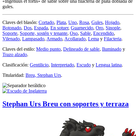
«Ingenuus et fortis» de sable sobre una filacteria de plata doblada de
gules.
Claves del blasón:
Cortado
,
Plata
,
Uno
,
Rosa
,
Gules
,
Hojado
,
Botonado
,
Dos
,
Espada
,
En sotuer
,
Guarnecido
,
Oro
,
Sinople
,
Soporte
,
Soporte, sostén y tenante
,
Oso
,
Sable
,
Encendido
,
Vilenado
,
Lampasado
,
Armado
,
Acollarado
,
Lema
y
Filacteria
.
Claves del estilo:
Medio punto
,
Delineado de sable
,
Iluminado
y
Trazo alzado
.
Clasificación:
Gentilicio
,
Interpretado
,
Escudo
y
Lengua latina
.
Titularidad:
Breu, Stephan Urs
.
Stephan Urs Breu con soportes y terraza