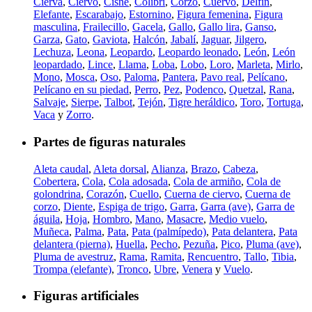
Cierva
,
Ciervo
,
Cisne
,
Colibrí
,
Corzo
,
Cuervo
,
Delfín
,
Elefante
,
Escarabajo
,
Estornino
,
Figura femenina
,
Figura
masculina
,
Frailecillo
,
Gacela
,
Gallo
,
Gallo lira
,
Ganso
,
Garza
,
Gato
,
Gaviota
,
Halcón
,
Jabalí
,
Jaguar
,
Jilgero
,
Lechuza
,
Leona
,
Leopardo
,
Leopardo leonado
,
León
,
León
leopardado
,
Lince
,
Llama
,
Loba
,
Lobo
,
Loro
,
Marleta
,
Mirlo
,
Mono
,
Mosca
,
Oso
,
Paloma
,
Pantera
,
Pavo real
,
Pelícano
,
Pelícano en su piedad
,
Perro
,
Pez
,
Podenco
,
Quetzal
,
Rana
,
Salvaje
,
Sierpe
,
Talbot
,
Tejón
,
Tigre heráldico
,
Toro
,
Tortuga
,
Vaca
y
Zorro
.
Partes de figuras naturales
Aleta caudal
,
Aleta dorsal
,
Alianza
,
Brazo
,
Cabeza
,
Cobertera
,
Cola
,
Cola adosada
,
Cola de armiño
,
Cola de
golondrina
,
Corazón
,
Cuello
,
Cuerna de ciervo
,
Cuerna de
corzo
,
Diente
,
Espiga de trigo
,
Garra
,
Garra (ave)
,
Garra de
águila
,
Hoja
,
Hombro
,
Mano
,
Masacre
,
Medio vuelo
,
Muñeca
,
Palma
,
Pata
,
Pata (palmípedo)
,
Pata delantera
,
Pata
delantera (pierna)
,
Huella
,
Pecho
,
Pezuña
,
Pico
,
Pluma (ave)
,
Pluma de avestruz
,
Rama
,
Ramita
,
Rencuentro
,
Tallo
,
Tibia
,
Trompa (elefante)
,
Tronco
,
Ubre
,
Venera
y
Vuelo
.
Figuras artificiales