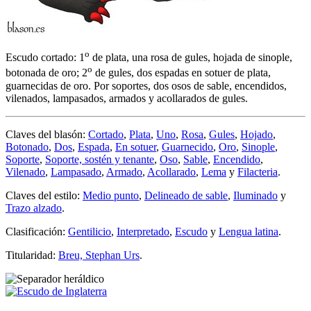
o
Escudo cortado: 1
de plata, una rosa de gules, hojada de sinople,
o
botonada de oro; 2
de gules, dos espadas en sotuer de plata,
guarnecidas de oro. Por soportes, dos osos de sable, encendidos,
vilenados, lampasados, armados y acollarados de gules.
Claves del blasón:
Cortado
,
Plata
,
Uno
,
Rosa
,
Gules
,
Hojado
,
Botonado
,
Dos
,
Espada
,
En sotuer
,
Guarnecido
,
Oro
,
Sinople
,
Soporte
,
Soporte, sostén y tenante
,
Oso
,
Sable
,
Encendido
,
Vilenado
,
Lampasado
,
Armado
,
Acollarado
,
Lema
y
Filacteria
.
Claves del estilo:
Medio punto
,
Delineado de sable
,
Iluminado
y
Trazo alzado
.
Clasificación:
Gentilicio
,
Interpretado
,
Escudo
y
Lengua latina
.
Titularidad:
Breu, Stephan Urs
.