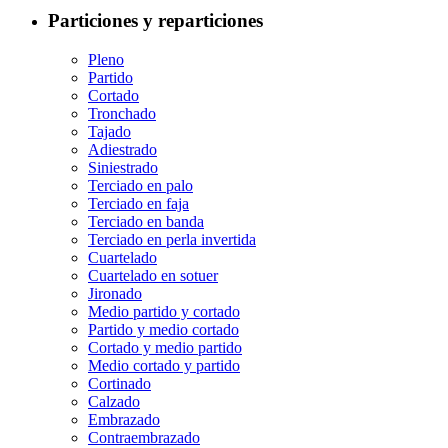
Particiones y reparticiones
Pleno
Partido
Cortado
Tronchado
Tajado
Adiestrado
Siniestrado
Terciado en palo
Terciado en faja
Terciado en banda
Terciado en perla invertida
Cuartelado
Cuartelado en sotuer
Jironado
Medio partido y cortado
Partido y medio cortado
Cortado y medio partido
Medio cortado y partido
Cortinado
Calzado
Embrazado
Contraembrazado