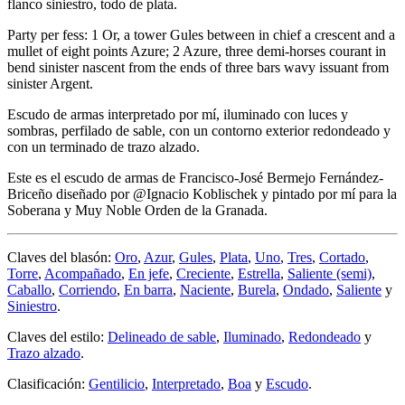
flanco siniestro, todo de plata.
Party per fess: 1 Or, a tower Gules between in chief a crescent and a
mullet of eight points Azure; 2 Azure, three demi-horses courant in
bend sinister nascent from the ends of three bars wavy issuant from
sinister Argent.
Escudo de armas interpretado por mí, iluminado con luces y
sombras, perfilado de sable, con un contorno exterior redondeado y
con un terminado de trazo alzado.
Este es el escudo de armas de Francisco-José Bermejo Fernández-
Briceño diseñado por @Ignacio Koblischek y pintado por mí para la
Soberana y Muy Noble Orden de la Granada.
Claves del blasón:
Oro
,
Azur
,
Gules
,
Plata
,
Uno
,
Tres
,
Cortado
,
Torre
,
Acompañado
,
En jefe
,
Creciente
,
Estrella
,
Saliente (semi)
,
Caballo
,
Corriendo
,
En barra
,
Naciente
,
Burela
,
Ondado
,
Saliente
y
Siniestro
.
Claves del estilo:
Delineado de sable
,
Iluminado
,
Redondeado
y
Trazo alzado
.
Clasificación:
Gentilicio
,
Interpretado
,
Boa
y
Escudo
.