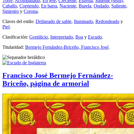
Torre
,
Acompañado
,
En jefe
,
Creciente
,
Estrella
,
Saliente (semi)
,
Caballo
,
Corriendo
,
En barra
,
Naciente
,
Burela
,
Ondado
,
Saliente
,
Siniestro
y
Corona
.
Claves del estilo:
Delineado de sable
,
Iluminado
,
Redondeado
y
Piel
.
Clasificación:
Gentilicio
,
Interpretado
,
Boa
y
Escudo
.
Titularidad:
Bermejo Fernández-Briceño, Francisco José
.
Francisco José Bermejo Fernández-
Briceño, página de armorial