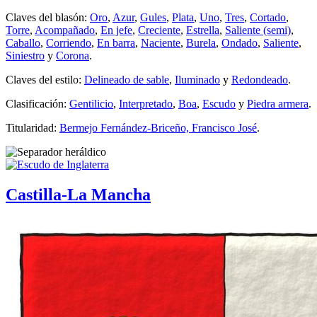
Claves del blasón:
Oro
,
Azur
,
Gules
,
Plata
,
Uno
,
Tres
,
Cortado
,
Torre
,
Acompañado
,
En jefe
,
Creciente
,
Estrella
,
Saliente (semi)
,
Caballo
,
Corriendo
,
En barra
,
Naciente
,
Burela
,
Ondado
,
Saliente
,
Siniestro
y
Corona
.
Claves del estilo:
Delineado de sable
,
Iluminado
y
Redondeado
.
Clasificación:
Gentilicio
,
Interpretado
,
Boa
,
Escudo
y
Piedra armera
.
Titularidad:
Bermejo Fernández-Briceño, Francisco José
.
Castilla-La Mancha