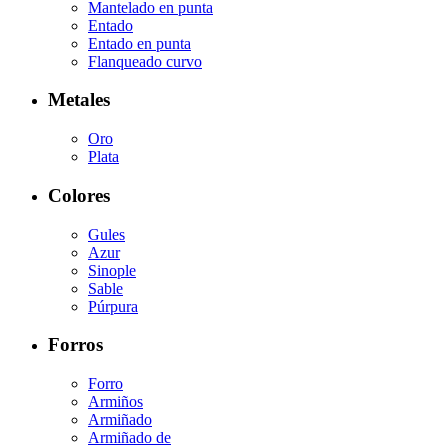
Mantelado en punta
Entado
Entado en punta
Flanqueado curvo
Metales
Oro
Plata
Colores
Gules
Azur
Sinople
Sable
Púrpura
Forros
Forro
Armiños
Armiñado
Armiñado de