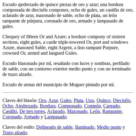
Escudo ajedrezado de quince piezas de oro y azur; una bordura
componada de dieciséis compones, ocho de gules, un castillo de oro,
aclarado de azur, mazonado de sable, ocho de plata, un león
rampante de púrpura, coronado de oro, armado y lampasado de
gules.
Chequey of fifteen Or and Azure; a bordure compony of sixteen
sections, eight gules, a castle triple-towered Or, port and windows
Azure, masoned Sable, eight Argent, a lion rampant Purpure,
crowned Or, armed and langued Gules.
Escudo blasonado por mí, resaltado con luces y sombras, perfilado
de sable, con un contorno exterior medio punto y con un terminado
de trazo alzado.
Escudo de armas del municipio de Moguer pintado por mí.
Claves del blasón:
Oro
,
Azur
,
Gules
,
Plata
,
Uno
,
Quince
,
Dieciséis
,
Ocho
,
Ajedrezado
,
Bordura
,
Componado
,
Compón
,
Cargado
,
Castillo
,
De tres torres
,
Aclarado
,
Mazonado
,
León
,
Rampante
,
Coronado
,
Armado
y
Lampasado
.
Claves del estilo:
Delineado de sable
,
Iluminado
,
Medio punto
y
Trazo alzado
.