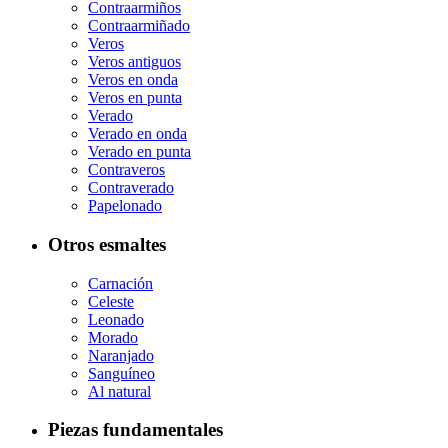
Contraarmiños
Contraarmiñado
Veros
Veros antiguos
Veros en onda
Veros en punta
Verado
Verado en onda
Verado en punta
Contraveros
Contraverado
Papelonado
Otros esmaltes
Carnación
Celeste
Leonado
Morado
Naranjado
Sanguíneo
Al natural
Piezas fundamentales