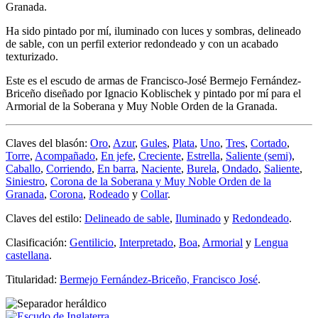
Granada.
Ha sido pintado por mí, iluminado con luces y sombras, delineado
de sable, con un perfil exterior redondeado y con un acabado
texturizado.
Este es el escudo de armas de Francisco-José Bermejo Fernández-
Briceño diseñado por Ignacio Koblischek y pintado por mí para el
Armorial de la Soberana y Muy Noble Orden de la Granada.
Claves del blasón:
Oro
,
Azur
,
Gules
,
Plata
,
Uno
,
Tres
,
Cortado
,
Torre
,
Acompañado
,
En jefe
,
Creciente
,
Estrella
,
Saliente (semi)
,
Caballo
,
Corriendo
,
En barra
,
Naciente
,
Burela
,
Ondado
,
Saliente
,
Siniestro
,
Corona de la Soberana y Muy Noble Orden de la
Granada
,
Corona
,
Rodeado
y
Collar
.
Claves del estilo:
Delineado de sable
,
Iluminado
y
Redondeado
.
Clasificación:
Gentilicio
,
Interpretado
,
Boa
,
Armorial
y
Lengua
castellana
.
Titularidad:
Bermejo Fernández-Briceño, Francisco José
.