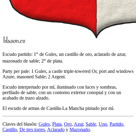
o
Escudo partido: 1
de Gules, un castillo de oro, aclarado de azur,
o
mazonado de sable; 2
de plata.
Party per pale: 1 Gules, a castle triple-towered Or, port and windows
Azure, masoned Sable; 2 Argent.
Escudo interpretado por mí, iluminado con luces y sombras,
perfilado de sable, con un contorno exterior conopial y con un
acabado de trazo alzado.
El escudo de armas de Castilla-La Mancha pintado por mí.
Claves del blasón:
Gules
,
Plata
,
Oro
,
Azur
,
Sable
,
Uno
,
Partido
,
Castillo
,
De tres torres
,
Aclarado
y
Mazonado
.