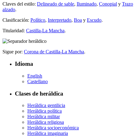
Claves del estilo:
Delineado de sable
,
Iluminado
,
Conopial
y
Trazo
alzado
.
Clasificación:
Político
,
Interpretado
,
Boa
y
Escudo
.
Titularidad:
Castilla-La Mancha
.
Sigue por:
Corona de Castilla-La Mancha
.
Idioma
English
Castellano
Clases de heráldica
Heráldica gentilicia
Heráldica política
Heráldica militar
Heráldica religiosa
Heráldica socioeconómica
Heráldica imaginaria