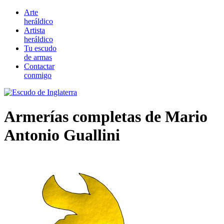
Arte
heráldico
Artista
heráldico
Tu escudo
de armas
Contactar
conmigo
Armerías completas de Mario
Antonio Guallini