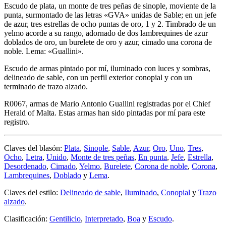
Escudo de plata, un monte de tres peñas de sinople, moviente de la
punta, surmontado de las letras «GVA» unidas de Sable; en un jefe
de azur, tres estrellas de ocho puntas de oro, 1 y 2. Timbrado de un
yelmo acorde a su rango, adornado de dos lambrequines de azur
doblados de oro, un burelete de oro y azur, cimado una corona de
noble. Lema: «Guallini».
Escudo de armas pintado por mí, iluminado con luces y sombras,
delineado de sable, con un perfil exterior conopial y con un
terminado de trazo alzado.
R0067, armas de Mario Antonio Guallini registradas por el Chief
Herald of Malta. Estas armas han sido pintadas por mí para este
registro.
Claves del blasón:
Plata
,
Sinople
,
Sable
,
Azur
,
Oro
,
Uno
,
Tres
,
Ocho
,
Letra
,
Unido
,
Monte de tres peñas
,
En punta
,
Jefe
,
Estrella
,
Desordenado
,
Cimado
,
Yelmo
,
Burelete
,
Corona de noble
,
Corona
,
Lambrequines
,
Doblado
y
Lema
.
Claves del estilo:
Delineado de sable
,
Iluminado
,
Conopial
y
Trazo
alzado
.
Clasificación:
Gentilicio
,
Interpretado
,
Boa
y
Escudo
.