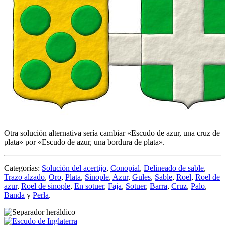
Otra solución alternativa sería cambiar «
Escudo de azur, una cruz de
plata
» por «
Escudo de azur, una bordura de plata
».
Categorías:
Solución del acertijo
,
Conopial
,
Delineado de sable
,
Trazo alzado
,
Oro
,
Plata
,
Sinople
,
Azur
,
Gules
,
Sable
,
Roel
,
Roel de
azur
,
Roel de sinople
,
En sotuer
,
Faja
,
Sotuer
,
Barra
,
Cruz
,
Palo
,
Banda
y
Perla
.