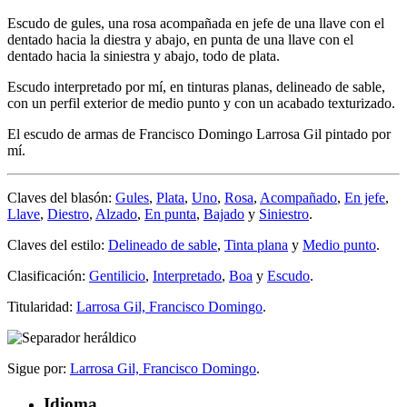
Escudo de gules, una rosa acompañada en jefe de una llave con el
dentado hacia la diestra y abajo, en punta de una llave con el
dentado hacia la siniestra y abajo, todo de plata.
Escudo interpretado por mí, en tinturas planas, delineado de sable,
con un perfil exterior de medio punto y con un acabado texturizado.
El escudo de armas de Francisco Domingo Larrosa Gil pintado por
mí.
Claves del blasón:
Gules
,
Plata
,
Uno
,
Rosa
,
Acompañado
,
En jefe
,
Llave
,
Diestro
,
Alzado
,
En punta
,
Bajado
y
Siniestro
.
Claves del estilo:
Delineado de sable
,
Tinta plana
y
Medio punto
.
Clasificación:
Gentilicio
,
Interpretado
,
Boa
y
Escudo
.
Titularidad:
Larrosa Gil, Francisco Domingo
.
Sigue por:
Larrosa Gil, Francisco Domingo
.
Idioma