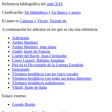
Referencia bibliográfica del
siglo XXI
.
Clasificación:
De bibliotheca
y
En blanco y negro
.
El autor es
Cadenas y Vicent, Vicente de
.
A continuación los artículos en los que se cita esta referencia:
Adiestrado
Amber Martinez
Amber Martinez, tinta plana
André, linaje de Francia
Loubet del Bayle, Jean-Christophe
López Linares, Bárbaro Jonathan
Pira en el Diccionario de la Lengua Española
Siniestrado
Términos heráldicos con las cinco vocales
Términos heráldicos con todas sus letras diferentes
Términos heráldicos palíndromos
Vilardi, linaje de Italia
Enlace externo:
Google Books
.