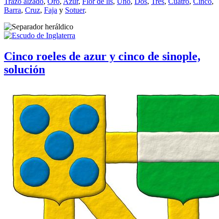
Trazo alzado
,
Oro
,
Azur
,
Flor de lis
,
Uno
,
Dos
,
Tres
,
Cuatro
,
Cinco
,
Barra
,
Cruz
,
Faja
y
Sotuer
.
Cinco roeles de azur y cinco de sinople,
solución