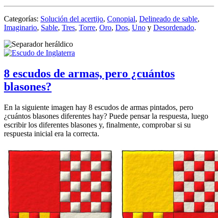
Categorías:
Solución del acertijo
,
Conopial
,
Delineado de sable
,
Imaginario
,
Sable
,
Tres
,
Torre
,
Oro
,
Dos
,
Uno
y
Desordenado
.
8 escudos de armas, pero ¿cuántos
blasones?
En la siguiente imagen hay 8 escudos de armas pintados, pero
¿cuántos blasones diferentes hay? Puede pensar la respuesta, luego
escribir los diferentes blasones y, finalmente, comprobar si su
respuesta inicial era la correcta.