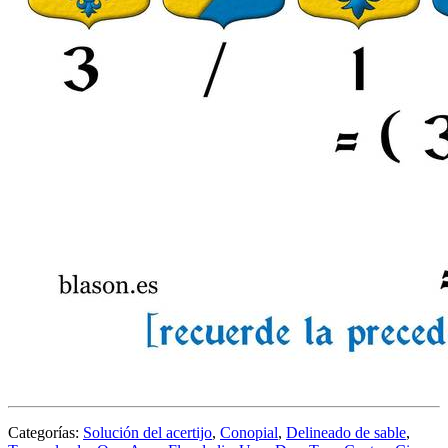
Categorías:
Solución del acertijo
,
Conopial
,
Delineado de sable
,