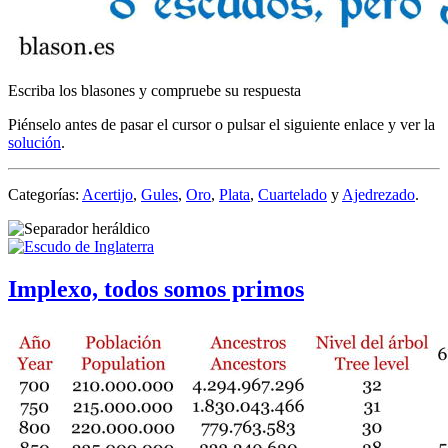
Escriba los blasones y compruebe su respuesta
Piénselo antes de pasar el cursor o pulsar el siguiente enlace y ver la
solución
.
Categorías:
Acertijo
,
Gules
,
Oro
,
Plata
,
Cuartelado
y
Ajedrezado
.
Implexo, todos somos primos