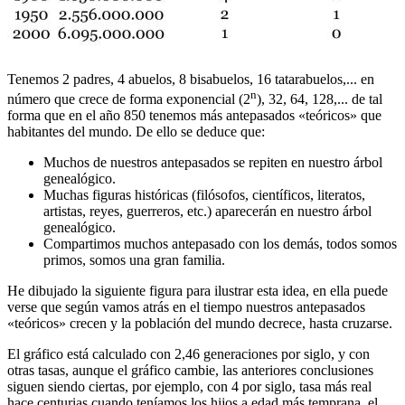
Tenemos 2 padres, 4 abuelos, 8 bisabuelos, 16 tatarabuelos,... en
n
número que crece de forma exponencial (2
), 32, 64, 128,... de tal
forma que en el año 850 tenemos más antepasados «
teóricos
» que
habitantes del mundo. De ello se deduce que:
Muchos de nuestros antepasados se repiten en nuestro árbol
genealógico.
Muchas figuras históricas (filósofos, científicos, literatos,
artistas, reyes, guerreros, etc.) aparecerán en nuestro árbol
genealógico.
Compartimos muchos antepasado con los demás, todos somos
primos, somos una gran familia.
He dibujado la siguiente figura para ilustrar esta idea, en ella puede
verse que según vamos atrás en el tiempo nuestros antepasados
«
teóricos
» crecen y la población del mundo decrece, hasta cruzarse.
El gráfico está calculado con 2,46 generaciones por siglo, y con
otras tasas, aunque el gráfico cambie, las anteriores conclusiones
siguen siendo ciertas, por ejemplo, con 4 por siglo, tasa más real
hace centurias cuando teníamos los hijos a edad más temprana, el