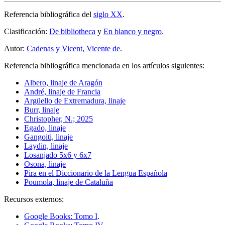
Referencia bibliográfica del
siglo XX
.
Clasificación:
De bibliotheca
y
En blanco y negro
.
Autor:
Cadenas y Vicent, Vicente de
.
Referencia bibliográfica mencionada en los artículos siguientes:
Albero, linaje de Aragón
André, linaje de Francia
Argüello de Extremadura, linaje
Burr, linaje
Christopher, N.; 2025
Egado, linaje
Gangoiti, linaje
Laydin, linaje
Losanjado 5x6 y 6x7
Osona, linaje
Pira en el Diccionario de la Lengua Española
Poumola, linaje de Cataluña
Recursos externos:
Google Books: Tomo I
.