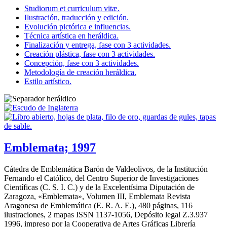
Studiorum et curriculum vitæ.
Ilustración, traducción y edición.
Evolución pictórica e influencias.
Técnica artística en heráldica.
Finalización y entrega, fase con 3 actividades.
Creación plástica, fase con 3 actividades.
Concepción, fase con 3 actividades.
Metodología de creación heráldica.
Estilo artístico.
Emblemata; 1997
Cátedra de Emblemática Barón de Valdeolivos, de la Institución
Fernando el Católico, del Centro Superior de Investigaciones
Científicas (C. S. I. C.) y de la Excelentísima Diputación de
Zaragoza, «
Emblemata
», Volumen III, Emblemata Revista
Aragonesa de Emblemática (E. R. A. E.), 480 páginas, 116
ilustraciones, 2 mapas ISSN 1137-1056, Depósito legal Z.3.937
1996, impreso por la Cooperativa de Artes Gráficas Librería