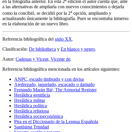
en la fotografía anterior. En esta 2
edición el autor cuenta que, ante
a las alternativas de ampliarla con nuevos conocimientos o dejarla
a
como la concibió, se decidió por la 2
opción, ampliando y
actualizando únicamente la bibliografía. Pues se encontraba inmerso
en la elaboración de un nuevo libro.
Referencia bibliográfica del
siglo XX
.
Clasificación:
De bibliotheca
y
En blanco y negro
.
Autor:
Cadenas y Vicent, Vicente de
.
Referencia bibliográfica mencionada en los artículos siguientes:
ANPC, escudo timbrado y con divisa
Ajedrezado, jaquelado, escacado o damado
Fernando Marán Bié, The Armorial Register
Heráldica gentilicia
Heráldica militar
Heráldica política
Heráldica religiosa
Heráldica socioeconómica
Pira en el Diccionario de la Lengua Española
Santísima Trinidad