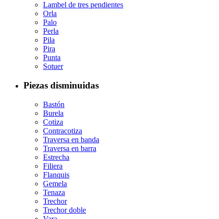
Lambel de tres pendientes
Orla
Palo
Perla
Pila
Pira
Punta
Sotuer
Piezas disminuidas
Bastón
Burela
Cotiza
Contracotiza
Traversa en banda
Traversa en barra
Estrecha
Filiera
Flanquis
Gemela
Tenaza
Trechor
Trechor doble
Vara