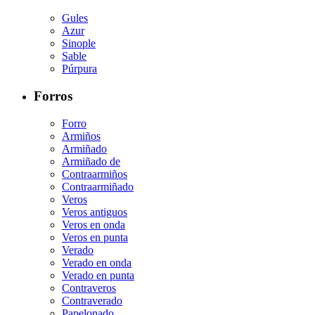
Gules
Azur
Sinople
Sable
Púrpura
Forros
Forro
Armiños
Armiñado
Armiñado de
Contraarmiños
Contraarmiñado
Veros
Veros antiguos
Veros en onda
Veros en punta
Verado
Verado en onda
Verado en punta
Contraveros
Contraverado
Papelonado