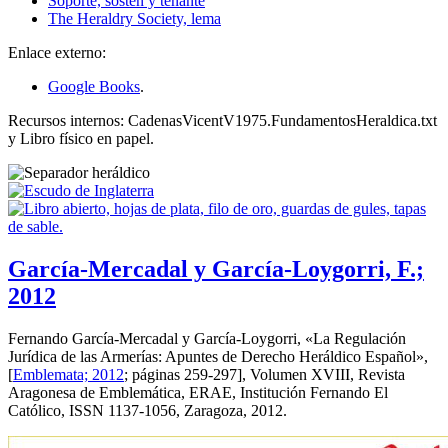
Soporte, sostén y tenante
The Heraldry Society, lema
Enlace externo:
Google Books
.
Recursos internos: CadenasVicentV1975.FundamentosHeraldica.txt
y Libro físico en papel.
García-Mercadal y García-Loygorri, F.;
2012
Fernando García-Mercadal y García-Loygorri, «
La Regulación
Jurídica de las Armerías: Apuntes de Derecho Heráldico Español
»,
[
Emblemata; 2012
; páginas 259-297], Volumen XVIII, Revista
Aragonesa de Emblemática, ERAE, Institución Fernando El
Católico, ISSN 1137-1056, Zaragoza, 2012.