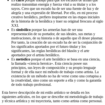
Es
claro
porque trabajo para que los escudos de armas que
realizo transmitan energía y fuerza vital a su titular y a los
suyos. Creo que un escudo ha de ser una fuente de luz y de
alegría y una expresión de libertad. Por ello, en mi proceso
creativo heráldico, prefiero inspirarme en las etapas iniciales
de la historia de la heráldica y traer su original frescura al siglo
XXI.
Es
simbólico
porque las armerías han de ser una
representación de su portador, de sus ideales, sus metas y
motivaciones, de su historia o de aquello que él desee plasmar.
Por tanto, la creación de un escudo ha de ser la conjunción de
los significados aportados por el futuro titular y los
significantes, las reglas heráldicas del blasón y el arte
aportados por el artista heráldico.
Es
metódico
porque el arte heráldico se basa en una ciencia,
la llamada «
ciencia heroica
». Esta ciencia posee sus
principios, sus leyes de composición y su propio lenguaje
formal y de ella nace mi método de trabajo como artista. La
existencia de un método no ha de verse como una cortapisa a
la creatividad, sino como un soporte a ella y como la garantía
de todo trabajo profesional.
Esta breve descripción de mi estilo artístico se detalla en los
siguientes artículos, en los que se describe mi metodología de trabajo
y técnica artística y mi trayectoria, tanto como artista como personal.