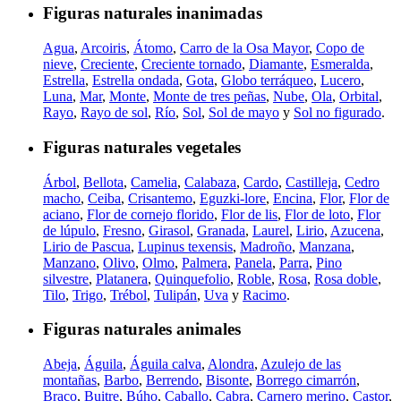
Figuras naturales inanimadas
Agua
,
Arcoiris
,
Átomo
,
Carro de la Osa Mayor
,
Copo de
nieve
,
Creciente
,
Creciente tornado
,
Diamante
,
Esmeralda
,
Estrella
,
Estrella ondada
,
Gota
,
Globo terráqueo
,
Lucero
,
Luna
,
Mar
,
Monte
,
Monte de tres peñas
,
Nube
,
Ola
,
Orbital
,
Rayo
,
Rayo de sol
,
Río
,
Sol
,
Sol de mayo
y
Sol no figurado
.
Figuras naturales vegetales
Árbol
,
Bellota
,
Camelia
,
Calabaza
,
Cardo
,
Castilleja
,
Cedro
macho
,
Ceiba
,
Crisantemo
,
Eguzki-lore
,
Encina
,
Flor
,
Flor de
aciano
,
Flor de cornejo florido
,
Flor de lis
,
Flor de loto
,
Flor
de lúpulo
,
Fresno
,
Girasol
,
Granada
,
Laurel
,
Lirio
,
Azucena
,
Lirio de Pascua
,
Lupinus texensis
,
Madroño
,
Manzana
,
Manzano
,
Olivo
,
Olmo
,
Palmera
,
Panela
,
Parra
,
Pino
silvestre
,
Platanera
,
Quinquefolio
,
Roble
,
Rosa
,
Rosa doble
,
Tilo
,
Trigo
,
Trébol
,
Tulipán
,
Uva
y
Racimo
.
Figuras naturales animales
Abeja
,
Águila
,
Águila calva
,
Alondra
,
Azulejo de las
montañas
,
Barbo
,
Berrendo
,
Bisonte
,
Borrego cimarrón
,
Braco
,
Buitre
,
Búho
,
Caballo
,
Cabra
,
Carnero merino
,
Castor
,