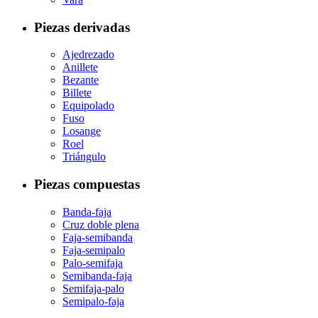
Piezas derivadas
Ajedrezado
Anillete
Bezante
Billete
Equipolado
Fuso
Losange
Roel
Triángulo
Piezas compuestas
Banda-faja
Cruz doble plena
Faja-semibanda
Faja-semipalo
Palo-semifaja
Semibanda-faja
Semifaja-palo
Semipalo-faja