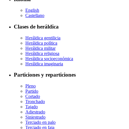
English
Castellano
Clases de heráldica
Heráldica gentilicia
Heráldica política
Heráldica militar
Heráldica religiosa
Heráldica socioeconómica
Heráldica imaginaria
Particiones y reparticiones
Pleno
Partido
Cortado
Tronchado
Tajado
Adiestrado
Siniestrado
Terciado en palo
Terciado en faja