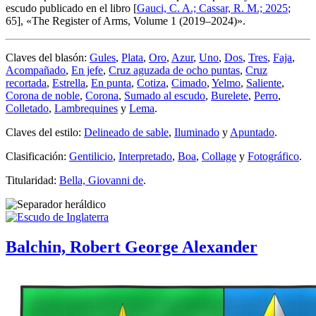
escudo publicado en el libro [
Gauci, C. A.; Cassar, R. M.; 2025
;
65], «
The Register of Arms, Volume 1 (2019–2024)
».
Claves del blasón:
Gules
,
Plata
,
Oro
,
Azur
,
Uno
,
Dos
,
Tres
,
Faja
,
Acompañado
,
En jefe
,
Cruz aguzada de ocho puntas
,
Cruz
recortada
,
Estrella
,
En punta
,
Cotiza
,
Cimado
,
Yelmo
,
Saliente
,
Corona de noble
,
Corona
,
Sumado al escudo
,
Burelete
,
Perro
,
Colletado
,
Lambrequines
y
Lema
.
Claves del estilo:
Delineado de sable
,
Iluminado
y
Apuntado
.
Clasificación:
Gentilicio
,
Interpretado
,
Boa
,
Collage
y
Fotográfico
.
Titularidad:
Bella, Giovanni de
.
Balchin, Robert George Alexander