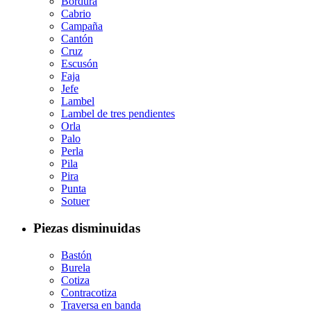
Bordura
Cabrio
Campaña
Cantón
Cruz
Escusón
Faja
Jefe
Lambel
Lambel de tres pendientes
Orla
Palo
Perla
Pila
Pira
Punta
Sotuer
Piezas disminuidas
Bastón
Burela
Cotiza
Contracotiza
Traversa en banda