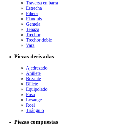
Traversa en barra
Estrecha
Filiera
Flanquis
Gemela
Tenaza
Trechor
Trechor doble
Vara
Piezas derivadas
Ajedrezado
Anillete
Bezante
Billete
Equipolado
Fuso
Losange
Roel
Triángulo
Piezas compuestas