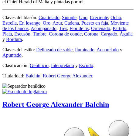
el Chief Herald of Malta y pintadas por mí.
Claves del blasón:
Cuartelado
,
Sinople
,
Uno
,
Creciente
,
Ocho
,
Estrella
,
En losange
,
Oro
,
Azur
,
Cadena
,
Puesto en faja
,
Moviente
de los flancos
,
Acompañado
,
Tres
,
Flor de lis
,
Ordenado
,
Partido
,
Plata
,
Escusón
,
Timbre
,
Corona de conde
,
Corona
,
Cargado
,
Águila
y
Bordura
.
Claves del estilo:
Delineado de sable
,
Iluminado
,
Acuarelado
y
Apuntado
.
Clasificación:
Gentilicio
,
Interpretado
y
Escudo
.
Titularidad:
Balchin, Robert George Alexander
.
Robert George Alexander Balchin