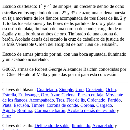
o
o
Escudo cuartelado: 1
y 4
de sinople, un creciente dentro de ocho
o
o
estrellas en losange todo de oro; 2
y 3
de azur, una cadena puesta
en faja moviente de los flancos acompañada de tres flores de lis, 2 y
1, todos los eslabones y las flores de lis partidos de oro y plata; un
escusón de plata, timbrado de una corona de conde, cargado de un
águila y una bordura ambos de oro. Timbrado de una corona de
barón. Acolada detrás del escudo la cruz de caballero de justicia de
la Más Venerable Orden del Hospital de San Juan de Jerusalén.
Escudo de armas pintado por mí, con una boca apuntada, iluminado
y un acabado acuarelado.
G0067, armas de Robert George Alexander Balchin concedidas por
el Chief Herald of Malta y pintadas por mí para esta concesión.
Claves del blasón:
Cuartelado
,
Sinople
,
Uno
,
Creciente
,
Ocho
,
Estrella
,
En losange
,
Oro
,
Azur
,
Cadena
,
Puesto en faja
,
Moviente
de los flancos
,
Acompañado
,
Tres
,
Flor de lis
,
Ordenado
,
Partido
,
Plata
,
Escusón
,
Timbre
,
Corona de conde
,
Corona
,
Cargado
,
Águila
,
Bordura
,
Corona de barón
,
Acolado detrás del escudo
y
Cruz
.
Claves del estilo:
Delineado de sable
,
Iluminado
,
Acuarelado
y