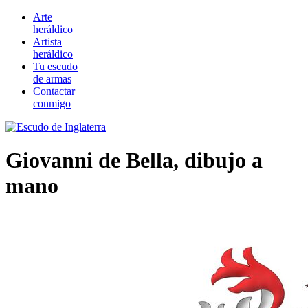
Arte
heráldico
Artista
heráldico
Tu escudo
de armas
Contactar
conmigo
Giovanni de Bella, dibujo a
mano