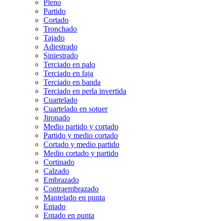
Pleno
Partido
Cortado
Tronchado
Tajado
Adiestrado
Siniestrado
Terciado en palo
Terciado en faja
Terciado en banda
Terciado en perla invertida
Cuartelado
Cuartelado en sotuer
Jironado
Medio partido y cortado
Partido y medio cortado
Cortado y medio partido
Medio cortado y partido
Cortinado
Calzado
Embrazado
Contraembrazado
Mantelado en punta
Entado
Entado en punta