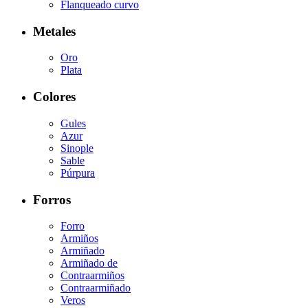
Flanqueado curvo
Metales
Oro
Plata
Colores
Gules
Azur
Sinople
Sable
Púrpura
Forros
Forro
Armiños
Armiñado
Armiñado de
Contraarmiños
Contraarmiñado
Veros