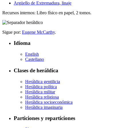
Argüello de Extremadura, linaje
Recursos internos: Libro físico en papel, 2 tomos.
Sigue por:
Eugene McCarthy
.
Idioma
English
Castellano
Clases de heráldica
Heráldica gentilicia
Heráldica política
Heráldica militar
Heráldica religiosa
Heráldica socioeconómica
Heráldica imaginaria
Particiones y reparticiones