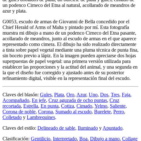
un podenco Cirneco del Etna al natural, acollarado de meandros de
azur y plata.
G0053, escudo de armas de Giovanni de Bella concedido por el
Chief Herald of Arms of Malta y pintado por mí. Esta fotografía
muestra mi dibujo a mano de un podenco Cirneco del Etna pasante,
acollarado de meandros, junto al escudo de armas en el que aparece
representado como cimera. El dibujo ha sido realizado directamente
a tinta sobre papel vegetal mediante una pluma técnica de punta fina,
sin boceto previo a lápiz. En la imagen pueden apreciarse dos hojas
superpuestas de papel vegetal: una primera versión utilizada para
establecer las proporciones y la actitud del animal, y una segunda en
la que el diseño fue corregido y ajustado antes de su posterior
refinamiento digital, visible en la representación final del escudo.
Claves del blasón:
Gules
,
Plata
,
Oro
,
Azur
,
Uno
,
Dos
,
Tres
,
Faja
,
Acompañado
,
En jefe
,
Cruz aguzada de ocho puntas
,
Cruz
recortada
,
Estrella
,
En punta
,
Cotiza
,
Cimado
,
Yelmo
,
Saliente
,
Corona de noble
,
Corona
,
Sumado al escudo
,
Burelete
,
Perro
,
Colletado
y
Lambrequines
.
Claves del estilo:
Delineado de sable
,
Iluminado
y
Apuntado
.
Clasificación:
Gentilicio
,
Interpretado
,
Boa
,
Dibujo a mano
,
Collage