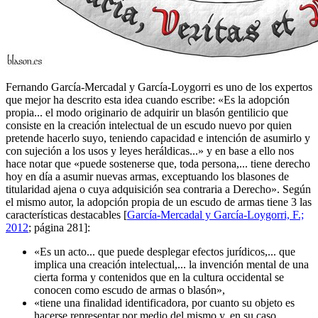
Fernando García-Mercadal y García-Loygorri es uno de los expertos
que mejor ha descrito esta idea cuando escribe: «
Es la adopción
propia... el modo originario de adquirir un blasón gentilicio que
consiste en la creación intelectual de un escudo nuevo por quien
pretende hacerlo suyo, teniendo capacidad e intención de asumirlo y
con sujeción a los usos y leyes heráldicas...
» y en base a ello nos
hace notar que «
puede sostenerse que, toda persona,... tiene derecho
hoy en día a asumir nuevas armas, exceptuando los blasones de
titularidad ajena o cuya adquisición sea contraria a Derecho
». Según
el mismo autor, la adopción propia de un escudo de armas tiene 3 las
características destacables [
García-Mercadal y García-Loygorri, F.;
2012
; página 281]:
«
Es un acto... que puede desplegar efectos jurídicos,... que
implica una creación intelectual,... la invención mental de una
cierta forma y contenidos que en la cultura occidental se
conocen como escudo de armas o blasón
»,
«
tiene una finalidad identificadora, por cuanto su objeto es
hacerse representar por medio del mismo y, en su caso,