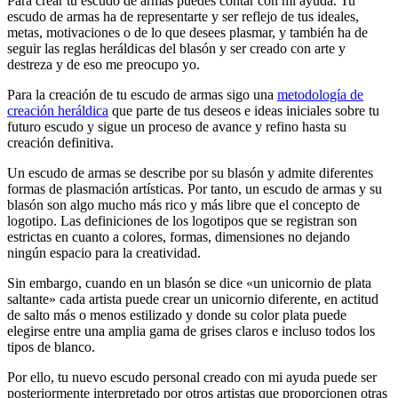
Para crear tu escudo de armas puedes contar con mi ayuda. Tu
escudo de armas ha de representarte y ser reflejo de tus ideales,
metas, motivaciones o de lo que desees plasmar, y también ha de
seguir las reglas heráldicas del blasón y ser creado con arte y
destreza y de eso me preocupo yo.
Para la creación de tu escudo de armas sigo una
metodología de
creación heráldica
que parte de tus deseos e ideas iniciales sobre tu
futuro escudo y sigue un proceso de avance y refino hasta su
creación definitiva.
Un escudo de armas se describe por su blasón y admite diferentes
formas de plasmación artísticas. Por tanto, un escudo de armas y su
blasón son algo mucho más rico y más libre que el concepto de
logotipo. Las definiciones de los logotipos que se registran son
estrictas en cuanto a colores, formas, dimensiones no dejando
ningún espacio para la creatividad.
Sin embargo, cuando en un blasón se dice «
un unicornio de plata
saltante
» cada artista puede crear un unicornio diferente, en actitud
de salto más o menos estilizado y donde su color plata puede
elegirse entre una amplia gama de grises claros e incluso todos los
tipos de blanco.
Por ello, tu nuevo escudo personal creado con mi ayuda puede ser
posteriormente interpretado por otros artistas que proporcionen otras