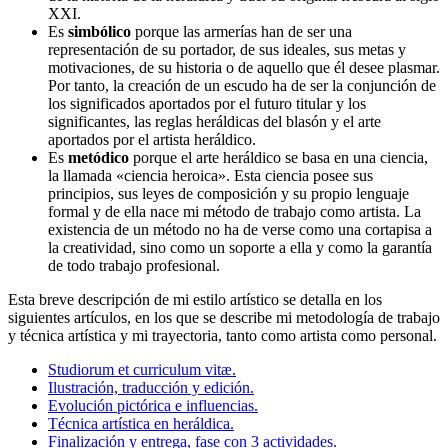
XXI.
Es
simbólico
porque las armerías han de ser una
representación de su portador, de sus ideales, sus metas y
motivaciones, de su historia o de aquello que él desee plasmar.
Por tanto, la creación de un escudo ha de ser la conjunción de
los significados aportados por el futuro titular y los
significantes, las reglas heráldicas del blasón y el arte
aportados por el artista heráldico.
Es
metódico
porque el arte heráldico se basa en una ciencia,
la llamada «
ciencia heroica
». Esta ciencia posee sus
principios, sus leyes de composición y su propio lenguaje
formal y de ella nace mi método de trabajo como artista. La
existencia de un método no ha de verse como una cortapisa a
la creatividad, sino como un soporte a ella y como la garantía
de todo trabajo profesional.
Esta breve descripción de mi estilo artístico se detalla en los
siguientes artículos, en los que se describe mi metodología de trabajo
y técnica artística y mi trayectoria, tanto como artista como personal.
Studiorum et curriculum vitæ.
Ilustración, traducción y edición.
Evolución pictórica e influencias.
Técnica artística en heráldica.
Finalización y entrega, fase con 3 actividades.