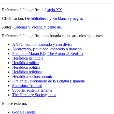
Referencia bibliográfica del
siglo XX
.
Clasificación:
De bibliotheca
y
En blanco y negro
.
Autor:
Cadenas y Vicent, Vicente de
.
Referencia bibliográfica mencionada en los artículos siguientes:
ANPC, escudo timbrado y con divisa
Ajedrezado, jaquelado, escacado o damado
Fernando Marán Bié, The Armorial Register
Heráldica gentilicia
Heráldica militar
Heráldica política
Heráldica religiosa
Heráldica socioeconómica
Pira en el Diccionario de la Lengua Española
Santísima Trinidad
Soporte, sostén y tenante
The Heraldry Society, lema
Enlace externo:
Google Books
.