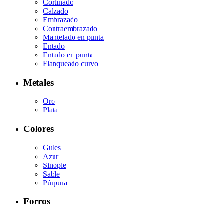
Cortinado
Calzado
Embrazado
Contraembrazado
Mantelado en punta
Entado
Entado en punta
Flanqueado curvo
Metales
Oro
Plata
Colores
Gules
Azur
Sinople
Sable
Púrpura
Forros