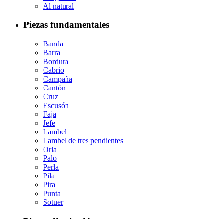
Al natural
Piezas fundamentales
Banda
Barra
Bordura
Cabrio
Campaña
Cantón
Cruz
Escusón
Faja
Jefe
Lambel
Lambel de tres pendientes
Orla
Palo
Perla
Pila
Pira
Punta
Sotuer