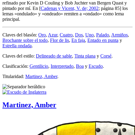
refinado por Kevin D Couling y Bob Juchter van Bergen Quast y
pintado por mí. En [
Cadenas y Vicent, V. de; 2002
; página 85] los
lemas «
ondulado
» y «
ondeado
» remiten a «
ondado
» como lema
principal.
Claves del blasón:
Oro
,
Azur
,
Cuatro
,
Dos
,
Uno
,
Palado
,
Armiños
,
Brochante sobre el todo
,
Flor de lis
,
En faja
,
Entado en punta
y
Estrella ondada
.
Claves del estilo:
Delineado de sable
,
Tinta plana
y
Corsé
.
Clasificación:
Gentilicio
,
Interpretado
,
Boa
y
Escudo
.
Titularidad:
Martinez, Amber
.
Martinez, Amber