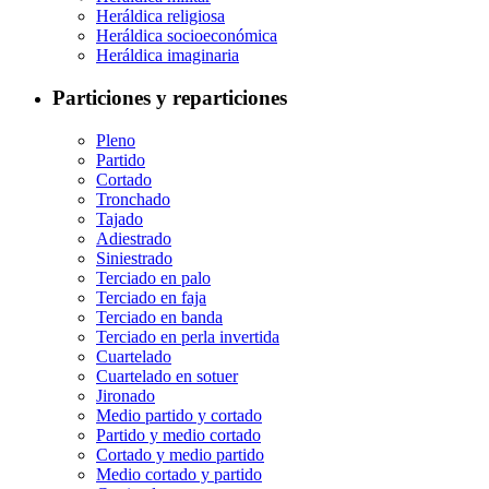
Heráldica religiosa
Heráldica socioeconómica
Heráldica imaginaria
Particiones y reparticiones
Pleno
Partido
Cortado
Tronchado
Tajado
Adiestrado
Siniestrado
Terciado en palo
Terciado en faja
Terciado en banda
Terciado en perla invertida
Cuartelado
Cuartelado en sotuer
Jironado
Medio partido y cortado
Partido y medio cortado
Cortado y medio partido
Medio cortado y partido