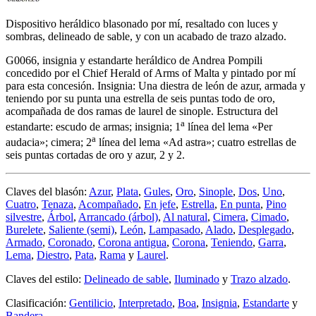
Dispositivo heráldico blasonado por mí, resaltado con luces y
sombras, delineado de sable, y con un acabado de trazo alzado.
G0066, insignia y estandarte heráldico de Andrea Pompili
concedido por el Chief Herald of Arms of Malta y pintado por mí
para esta concesión. Insignia: Una diestra de león de azur, armada y
teniendo por su punta una estrella de seis puntas todo de oro,
acompañada de dos ramas de laurel de sinople. Estructura del
a
estandarte: escudo de armas; insignia; 1
línea del lema «
Per
a
audacia
»; cimera; 2
línea del lema «
Ad astra
»; cuatro estrellas de
seis puntas cortadas de oro y azur, 2 y 2.
Claves del blasón:
Azur
,
Plata
,
Gules
,
Oro
,
Sinople
,
Dos
,
Uno
,
Cuatro
,
Tenaza
,
Acompañado
,
En jefe
,
Estrella
,
En punta
,
Pino
silvestre
,
Árbol
,
Arrancado (árbol)
,
Al natural
,
Cimera
,
Cimado
,
Burelete
,
Saliente (semi)
,
León
,
Lampasado
,
Alado
,
Desplegado
,
Armado
,
Coronado
,
Corona antigua
,
Corona
,
Teniendo
,
Garra
,
Lema
,
Diestro
,
Pata
,
Rama
y
Laurel
.
Claves del estilo:
Delineado de sable
,
Iluminado
y
Trazo alzado
.
Clasificación:
Gentilicio
,
Interpretado
,
Boa
,
Insignia
,
Estandarte
y
Bandera
.