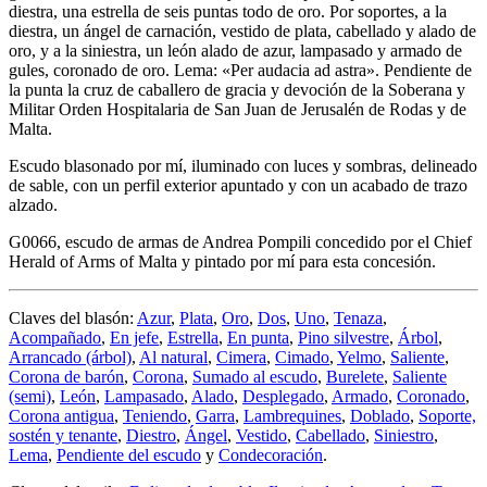
diestra, una estrella de seis puntas todo de oro. Por soportes, a la
diestra, un ángel de carnación, vestido de plata, cabellado y alado de
oro, y a la siniestra, un león alado de azur, lampasado y armado de
gules, coronado de oro. Lema: «Per audacia ad astra». Pendiente de
la punta la cruz de caballero de gracia y devoción de la Soberana y
Militar Orden Hospitalaria de San Juan de Jerusalén de Rodas y de
Malta.
Escudo blasonado por mí, iluminado con luces y sombras, delineado
de sable, con un perfil exterior apuntado y con un acabado de trazo
alzado.
G0066, escudo de armas de Andrea Pompili concedido por el Chief
Herald of Arms of Malta y pintado por mí para esta concesión.
Claves del blasón:
Azur
,
Plata
,
Oro
,
Dos
,
Uno
,
Tenaza
,
Acompañado
,
En jefe
,
Estrella
,
En punta
,
Pino silvestre
,
Árbol
,
Arrancado (árbol)
,
Al natural
,
Cimera
,
Cimado
,
Yelmo
,
Saliente
,
Corona de barón
,
Corona
,
Sumado al escudo
,
Burelete
,
Saliente
(semi)
,
León
,
Lampasado
,
Alado
,
Desplegado
,
Armado
,
Coronado
,
Corona antigua
,
Teniendo
,
Garra
,
Lambrequines
,
Doblado
,
Soporte,
sostén y tenante
,
Diestro
,
Ángel
,
Vestido
,
Cabellado
,
Siniestro
,
Lema
,
Pendiente del escudo
y
Condecoración
.