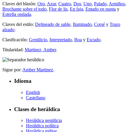
Claves del blasón:
Oro
,
Azur
,
Cuatro
,
Dos
,
Uno
,
Palado
,
Armiños
,
Brochante sobre el todo
,
Flor de lis
,
En faja
,
Entado en punta
y
Estrella ondada
.
Claves del estilo:
Delineado de sable
,
Iluminado
,
Corsé
y
Trazo
alzado
.
Clasificación:
Gentilicio
,
Interpretado
,
Boa
y
Escudo
.
Titularidad:
Martinez, Amber
.
Sigue por:
Amber Martinez
.
Idioma
English
Castellano
Clases de heráldica
Heráldica gentilicia
Heráldica política
Heráldica militar