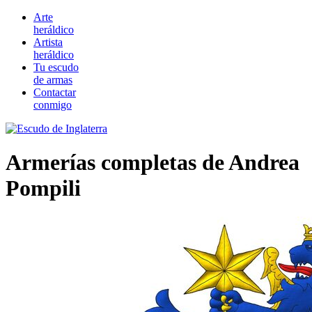
Arte
heráldico
Artista
heráldico
Tu escudo
de armas
Contactar
conmigo
Armerías completas de Andrea
Pompili