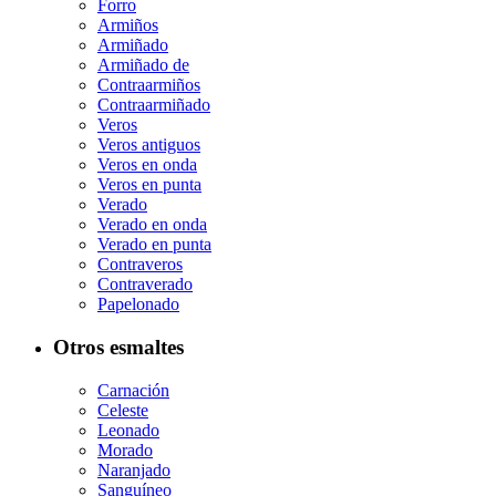
Forro
Armiños
Armiñado
Armiñado de
Contraarmiños
Contraarmiñado
Veros
Veros antiguos
Veros en onda
Veros en punta
Verado
Verado en onda
Verado en punta
Contraveros
Contraverado
Papelonado
Otros esmaltes
Carnación
Celeste
Leonado
Morado
Naranjado
Sanguíneo