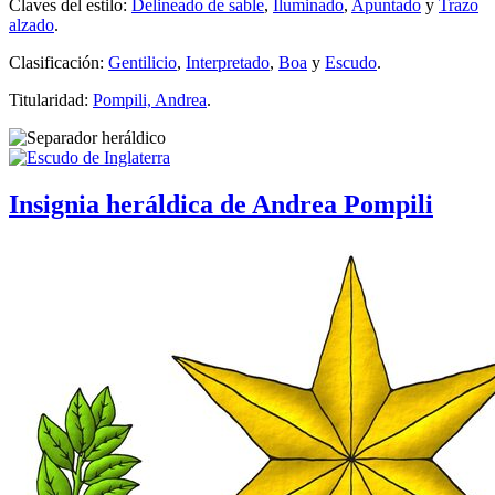
Claves del estilo:
Delineado de sable
,
Iluminado
,
Apuntado
y
Trazo
alzado
.
Clasificación:
Gentilicio
,
Interpretado
,
Boa
y
Escudo
.
Titularidad:
Pompili, Andrea
.
Insignia heráldica de Andrea Pompili