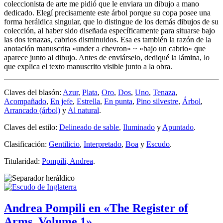
coleccionista de arte me pidió que le enviara un dibujo a mano
dedicado. Elegí precisamente este árbol porque su copa posee una
forma heráldica singular, que lo distingue de los demás dibujos de su
colección, al haber sido diseñada específicamente para situarse bajo
las dos tenazas, cabrios disminuidos. Esa es también la razón de la
anotación manuscrita «
under a chevron
» ~ «
bajo un cabrio
» que
aparece junto al dibujo. Antes de enviárselo, dediqué la lámina, lo
que explica el texto manuscrito visible junto a la obra.
Claves del blasón:
Azur
,
Plata
,
Oro
,
Dos
,
Uno
,
Tenaza
,
Acompañado
,
En jefe
,
Estrella
,
En punta
,
Pino silvestre
,
Árbol
,
Arrancado (árbol)
y
Al natural
.
Claves del estilo:
Delineado de sable
,
Iluminado
y
Apuntado
.
Clasificación:
Gentilicio
,
Interpretado
,
Boa
y
Escudo
.
Titularidad:
Pompili, Andrea
.
Andrea Pompili en «The Register of
Arms, Volume 1»