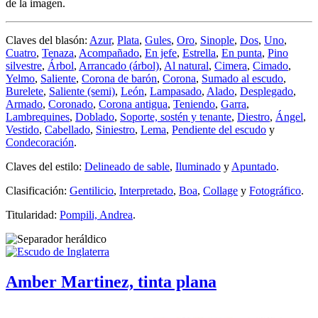
de la imagen.
Claves del blasón:
Azur
,
Plata
,
Gules
,
Oro
,
Sinople
,
Dos
,
Uno
,
Cuatro
,
Tenaza
,
Acompañado
,
En jefe
,
Estrella
,
En punta
,
Pino
silvestre
,
Árbol
,
Arrancado (árbol)
,
Al natural
,
Cimera
,
Cimado
,
Yelmo
,
Saliente
,
Corona de barón
,
Corona
,
Sumado al escudo
,
Burelete
,
Saliente (semi)
,
León
,
Lampasado
,
Alado
,
Desplegado
,
Armado
,
Coronado
,
Corona antigua
,
Teniendo
,
Garra
,
Lambrequines
,
Doblado
,
Soporte, sostén y tenante
,
Diestro
,
Ángel
,
Vestido
,
Cabellado
,
Siniestro
,
Lema
,
Pendiente del escudo
y
Condecoración
.
Claves del estilo:
Delineado de sable
,
Iluminado
y
Apuntado
.
Clasificación:
Gentilicio
,
Interpretado
,
Boa
,
Collage
y
Fotográfico
.
Titularidad:
Pompili, Andrea
.
Amber Martinez, tinta plana