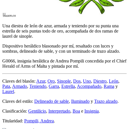
Una diestra de león de azur, armada y teniendo por su punta una
estrella de seis puntas todo de oro, acompañada de dos ramas de
laurel de sinople.
Dispositivo heráldico blasonado por mí, resaltado con luces y
sombras, delineado de sable, y con un terminado de trazo alzado.
G0066, insignia heráldica de Andrea Pompili concedida por el Chief
Herald of Arms of Malta y pintada por mí.
Claves del blasón:
Azur
,
Oro
,
Sinople
,
Dos
,
Uno
,
Diestro
,
León
,
Pata
,
Armado
,
Teniendo
,
Garra
,
Estrella
,
Acompañado
,
Rama
y
Laurel
.
Claves del estilo:
Delineado de sable
,
Iluminado
y
Trazo alzado
.
Clasificación:
Gentilicio
,
Interpretado
,
Boa
e
Insignia
.
Titularidad:
Pompili, Andrea
.