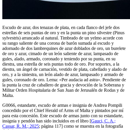
Escudo de azur, dos tenazas de plata, en cada flanco del jefe dos
estrellas de seis puntas de oro y en la punta un pino silvestre (Pinus
sylvestris) arrancado al natural. Timbrado de un yelmo acorde con
su rango saliente de una corona de barón sumada al escudo y
adornado de dos lambrequines de azur doblados de oro, un burelete
de oro y azur, cimado de un león saliente de azur, lampasado de
gules, alado, armado, coronado y teniendo por su punta, en su
diestra, una estrella de seis puntas todo de oro. Por soportes, a la
diestra, un ángel de carnación, vestido de plata, cabellado y alado de
oro, y a la siniestra, un león alado de azur, lampasado y armado de
gules, coronado de oro. Lema: «Per audacia ad astra». Pendiente de
la punta la cruz de caballero de gracia y devoción de la Soberana y
Militar Orden Hospitalaria de San Juan de Jerusalén de Rodas y de
Malta.
G0066, estandarte, escudo de armas e insignia de Andrea Pompili
concedido por el Chief Herald of Arms of Malta y pintados por mí
para esta concesión. Este escudo de armas junto con su estandarte,
insignia y pendón han sido incluidos en el libro [
Gauci, C. A.;
Cassar, R. M.; 2025
; página 117] como se muestra en la fotografía