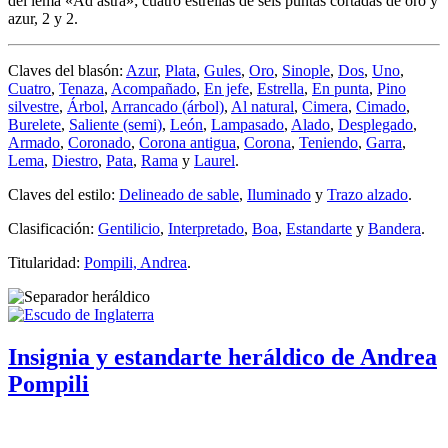
del lema «
Ad astra
»; cuatro estrellas de seis puntas cortadas de oro y
azur, 2 y 2.
Claves del blasón:
Azur
,
Plata
,
Gules
,
Oro
,
Sinople
,
Dos
,
Uno
,
Cuatro
,
Tenaza
,
Acompañado
,
En jefe
,
Estrella
,
En punta
,
Pino
silvestre
,
Árbol
,
Arrancado (árbol)
,
Al natural
,
Cimera
,
Cimado
,
Burelete
,
Saliente (semi)
,
León
,
Lampasado
,
Alado
,
Desplegado
,
Armado
,
Coronado
,
Corona antigua
,
Corona
,
Teniendo
,
Garra
,
Lema
,
Diestro
,
Pata
,
Rama
y
Laurel
.
Claves del estilo:
Delineado de sable
,
Iluminado
y
Trazo alzado
.
Clasificación:
Gentilicio
,
Interpretado
,
Boa
,
Estandarte
y
Bandera
.
Titularidad:
Pompili, Andrea
.
Insignia y estandarte heráldico de Andrea
Pompili