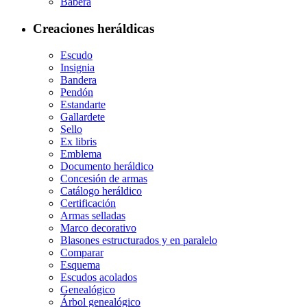
Babera
Creaciones heráldicas
Escudo
Insignia
Bandera
Pendón
Estandarte
Gallardete
Sello
Ex libris
Emblema
Documento heráldico
Concesión de armas
Catálogo heráldico
Certificación
Armas selladas
Marco decorativo
Blasones estructurados y en paralelo
Comparar
Esquema
Escudos acolados
Genealógico
Árbol genealógico