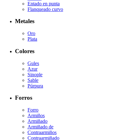
Entado en punta
Flanqueado curvo
Metales
Oro
Plata
Colores
Gules
Azur
Sinople
Sable
Púrpura
Forros
Forro
Armiños
Armiñado
Armiñado de
Contraarmiños
Contraarmiñado