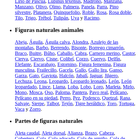
Lirio de Pascua
,
Lupinus texensis
,
Madroño
,
Manzana
,
Manzano
,
Olivo
,
Olmo
,
Palmera
,
Panela
,
Parra
,
Pino
silvestre
,
Platanera
,
Quinquefolio
,
Roble
,
Rosa
,
Rosa doble
,
Tilo
,
Trigo
,
Trébol
,
Tulipán
,
Uva
y
Racimo
.
Figuras naturales animales
Abeja
,
Águila
,
Águila calva
,
Alondra
,
Azulejo de las
montañas
,
Barbo
,
Berrendo
,
Bisonte
,
Borrego cimarrón
,
Braco
,
Buitre
,
Búho
,
Caballo
,
Cabra
,
Carnero merino
,
Castor
,
Cierva
,
Ciervo
,
Cisne
,
Colibrí
,
Corzo
,
Cuervo
,
Delfín
,
Elefante
,
Escarabajo
,
Estornino
,
Figura femenina
,
Figura
masculina
,
Frailecillo
,
Gacela
,
Gallo
,
Gallo lira
,
Ganso
,
Garza
,
Gato
,
Gaviota
,
Halcón
,
Jabalí
,
Jaguar
,
Jilgero
,
Lechuza
,
Leona
,
Leopardo
,
Leopardo leonado
,
León
,
León
leopardado
,
Lince
,
Llama
,
Loba
,
Lobo
,
Loro
,
Marleta
,
Mirlo
,
Mono
,
Mosca
,
Oso
,
Paloma
,
Pantera
,
Pavo real
,
Pelícano
,
Pelícano en su piedad
,
Perro
,
Pez
,
Podenco
,
Quetzal
,
Rana
,
Salvaje
,
Sierpe
,
Talbot
,
Tejón
,
Tigre heráldico
,
Toro
,
Tortuga
,
Vaca
y
Zorro
.
Partes de figuras naturales
Aleta caudal
,
Aleta dorsal
,
Alianza
,
Brazo
,
Cabeza
,
Cobertera
,
Cola
,
Cola adosada
,
Cola de armiño
,
Cola de