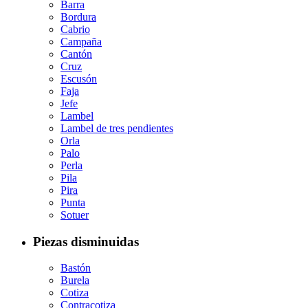
Barra
Bordura
Cabrio
Campaña
Cantón
Cruz
Escusón
Faja
Jefe
Lambel
Lambel de tres pendientes
Orla
Palo
Perla
Pila
Pira
Punta
Sotuer
Piezas disminuidas
Bastón
Burela
Cotiza
Contracotiza