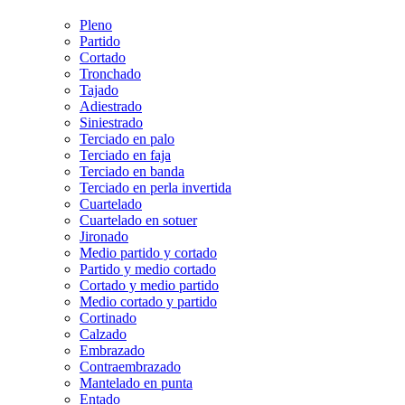
Pleno
Partido
Cortado
Tronchado
Tajado
Adiestrado
Siniestrado
Terciado en palo
Terciado en faja
Terciado en banda
Terciado en perla invertida
Cuartelado
Cuartelado en sotuer
Jironado
Medio partido y cortado
Partido y medio cortado
Cortado y medio partido
Medio cortado y partido
Cortinado
Calzado
Embrazado
Contraembrazado
Mantelado en punta
Entado