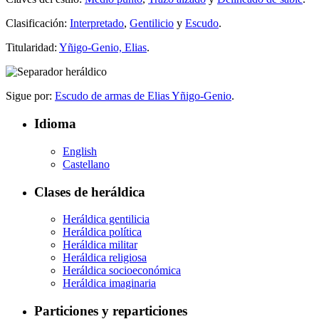
Clasificación:
Interpretado
,
Gentilicio
y
Escudo
.
Titularidad:
Yñigo-Genio, Elias
.
Sigue por:
Escudo de armas de Elias Yñigo-Genio
.
Idioma
English
Castellano
Clases de heráldica
Heráldica gentilicia
Heráldica política
Heráldica militar
Heráldica religiosa
Heráldica socioeconómica
Heráldica imaginaria
Particiones y reparticiones