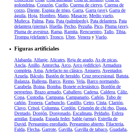
golondrina
,
Corazón
,
Cuello
,
Cuerna de ciervo
,
Cuerna de
corzo
,
Diente
,
Espiga de trigo
,
Garra
,
Garra (ave)
,
Garra de
águila
,
Hoja
,
Hombro
,
Mano
,
Masacre
,
Medio vuelo
,
Muñeca
,
Palma
,
Pata
,
Pata (palmípedo)
,
Pata delantera
,
Pata
delantera (pierna)
,
Huella
,
Pecho
,
Pezuña
,
Pico
,
Pluma (ave)
,
Pluma de avestruz
,
Rama
,
Ramita
,
Rencuentro
,
Tallo
,
Tibia
,
Trompa (elefante)
,
Tronco
,
Ubre
,
Venera
y
Vuelo
.
Figuras artificiales
Alabarda
,
Alfanje
,
Alicates
,
Reja de arado
,
As de picas
,
Ancla
,
Anillo
,
Antorcha
,
Arco
,
Arco (edificio)
,
Armadura
completa
,
Arpa
,
Artefacto no clásico
,
Arquero
,
Aventador
,
Azuela
,
Báculo
,
Bastón de heraldo
,
Cruz procesional
,
Batuta
,
Balanza
,
Ballesta
,
Barco
,
Remo
,
Vela
,
Barco normando
,
Carabela
,
Boina
,
Bomba
,
Bonete eclesiástico
,
Bordón de
peregrino
,
Brazo armado
,
Caballero
,
Cadena
,
Caldera
,
Cáliz
,
Copa
,
Custodia
,
Campana
,
Campanario
,
Cañón
,
Tubo de
cañón
,
Tronera
,
Carbunclo
,
Castillo
,
Cetro
,
Cinta
,
Clarión
,
Clavo
,
Crisol
,
Columna
,
Cordón
,
Crismón de chi rho
,
Daga
,
Dentado
,
Donjón
,
Donjonado
,
Escalinata
,
Peldaño
,
Esfera
armilar
,
Espada
,
Espada feder
,
Sable (arma)
,
Estrella de
David
,
Pergamino enrollado
,
Pergamino abierto
,
Filacteria
,
Falda
,
Flecha
,
Garrote
,
Gavilla
,
Gavilla de tabaco
,
Guadaña
,