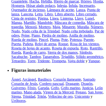
Guantelete
,
Hacha
,
Hebilla
,
Hierro de marcar
,
Hórreo
,
Hostia
,
Hoguera
,
Húsar alado polaco
,
Iglesia
,
Ínfula
,
Incensario
,
Quemador de incienso
,
Lámpara de aceite
,
Lanza
,
Punta de
lanza
,
Lanceta
,
Letra
,
Libro
,
Libro abierto
,
Libro cerrado
,
Cinta de registro
,
Página
,
Línea
,
Linterna
,
Llave
,
Lunel
,
Manga
,
Martillo
,
Mandoble
,
Máscara de comedia
,
Máscara de
tragedia
,
Menorá
,
Mortero
,
Maja
,
Minarete
,
Muralla
,
Número
,
Nudo
,
Nudo celta de la Trinidad
,
Nudo celta trebolado
,
Par de
odres
,
Peine
,
Piano
,
Piedra de molino
,
Anilla de molino
,
Rueda de molino
,
Pincel
,
Pluma
,
Pote
,
Potenza
,
Puente
,
Puerta
,
Puñeta
,
Reloj de arena
,
Roque
,
Rosa de los vientos
,
Roseta de hojas de acanto
,
Roseta de espuela
,
Roto
,
Rastrillo
,
Rueda
,
Rueda de carro
,
Sierra de dos manos
,
Símbolo
,
Sacabuche
,
Tambor
,
Taparrabos
,
Tejadillo
,
Sólido geométrico
,
Tetraedro
,
Torre
,
Tridente
,
Trompeta
,
Vajra doble
y
Yunque
.
Figuras inmateriales
Ángel
,
Arcángel
,
Basilisco
,
Corazón llameante
,
Sagrado
Corazón de Jesús
,
Cordero pascual
,
Dragante
,
Dragón
,
Guiverno
,
Fénix
,
Garuda
,
Grifo
,
Grifo marino
,
Justicia
,
León
marino
,
Mano alada
,
Virgen de la Merced
,
Pegaso
,
San Jorge
,
Sirena
,
Trinidad
,
Tritón
,
Vellocino de oro
,
Unicornio
y
Uróboros
.