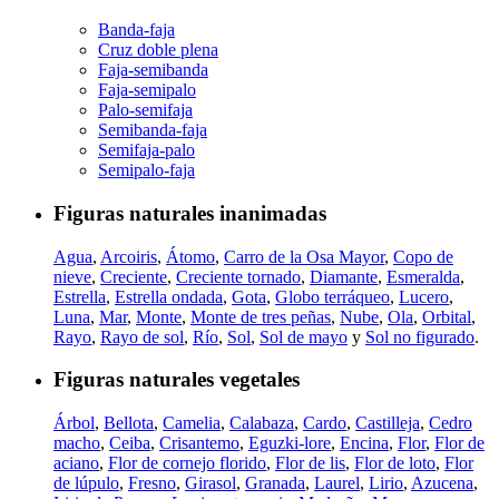
Banda-faja
Cruz doble plena
Faja-semibanda
Faja-semipalo
Palo-semifaja
Semibanda-faja
Semifaja-palo
Semipalo-faja
Figuras naturales inanimadas
Agua
,
Arcoiris
,
Átomo
,
Carro de la Osa Mayor
,
Copo de
nieve
,
Creciente
,
Creciente tornado
,
Diamante
,
Esmeralda
,
Estrella
,
Estrella ondada
,
Gota
,
Globo terráqueo
,
Lucero
,
Luna
,
Mar
,
Monte
,
Monte de tres peñas
,
Nube
,
Ola
,
Orbital
,
Rayo
,
Rayo de sol
,
Río
,
Sol
,
Sol de mayo
y
Sol no figurado
.
Figuras naturales vegetales
Árbol
,
Bellota
,
Camelia
,
Calabaza
,
Cardo
,
Castilleja
,
Cedro
macho
,
Ceiba
,
Crisantemo
,
Eguzki-lore
,
Encina
,
Flor
,
Flor de
aciano
,
Flor de cornejo florido
,
Flor de lis
,
Flor de loto
,
Flor
de lúpulo
,
Fresno
,
Girasol
,
Granada
,
Laurel
,
Lirio
,
Azucena
,