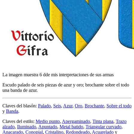
La imagen muestra 6 dde mis interpretaciones de sus armas
Escudo palado de seis piezas de azur y oro; brochante sobre el todo
una banda de azur.
Claves del blasón:
Palado
,
Seis
,
Azur
,
Oro
,
Brochante
,
Sobre el todo
y
Banda
.
Claves del estilo:
Medio punto
,
Apergaminado
,
Tinta plana
,
Trazo
alzado
,
Iluminado
,
Apuntado
,
Metal batido
,
Triangular curvado
,
Anacarado
,
Conopial
,
Cristalino
,
Redondeado
,
Acuarelado
y