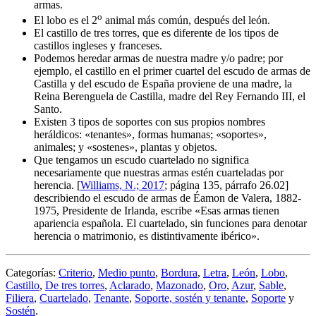
armas.
o
El lobo es el 2
animal más común, después del león.
El castillo de tres torres, que es diferente de los tipos de
castillos ingleses y franceses.
Podemos heredar armas de nuestra madre y/o padre; por
ejemplo, el castillo en el primer cuartel del escudo de armas de
Castilla y del escudo de España proviene de una madre, la
Reina Berenguela de Castilla, madre del Rey Fernando III, el
Santo.
Existen 3 tipos de soportes con sus propios nombres
heráldicos: «
tenantes
», formas humanas; «
soportes
»,
animales; y «
sostenes
», plantas y objetos.
Que tengamos un escudo cuartelado no significa
necesariamente que nuestras armas estén cuarteladas por
herencia. [
Williams, N.; 2017
; página 135, párrafo 26.02]
describiendo el escudo de armas de Éamon de Valera, 1882-
1975, Presidente de Irlanda, escribe «
Esas armas tienen
apariencia española. El cuartelado, sin funciones para denotar
herencia o matrimonio, es distintivamente ibérico
».
Categorías:
Criterio
,
Medio punto
,
Bordura
,
Letra
,
León
,
Lobo
,
Castillo
,
De tres torres
,
Aclarado
,
Mazonado
,
Oro
,
Azur
,
Sable
,
Filiera
,
Cuartelado
,
Tenante
,
Soporte, sostén y tenante
,
Soporte
y
Sostén
.