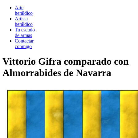
Arte
heráldico
Artista
heráldico
Tu escudo
de armas
Contactar
conmigo
Vittorio Gifra comparado con
Almorrabides de Navarra