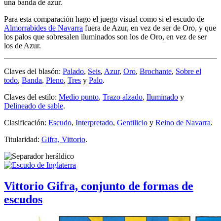
una banda de azur.
Para esta comparación hago el juego visual como si el escudo de
Almorrabides de Navarra
fuera de Azur, en vez de ser de Oro, y que
los palos que sobresalen iluminados son los de Oro, en vez de ser
los de Azur.
Claves del blasón:
Palado
,
Seis
,
Azur
,
Oro
,
Brochante
,
Sobre el
todo
,
Banda
,
Pleno
,
Tres
y
Palo
.
Claves del estilo:
Medio punto
,
Trazo alzado
,
Iluminado
y
Delineado de sable
.
Clasificación:
Escudo
,
Interpretado
,
Gentilicio
y
Reino de Navarra
.
Titularidad:
Gifra, Vittorio
.
Vittorio Gifra, conjunto de formas de
escudos