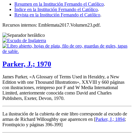
Resumen en la Institución Fernando el Católico
.
Índice en la Institución Fernando el Católico
.
Revista en la Institución Fernando el Católico
.
Recursos internos: Emblemata2017.Volumen23.pdf.
Parker, J.; 1970
James Parker, «
A Glossary of Terms Used in Heraldry, a New
Edition with one Thousand Illustrations
», XXVIII y 660 páginas
con ilustraciones, reimpreso por F and W Media International
Limited, anteriormente conocida como David and Charles
Publishers, Exeter, Devon, 1970.
La ilustración de la cubierta de este libro corresponde al escudo de
armas de Richard Willoughby que aparencen en [
Parker, J.; 1894
;
Frontispicio y páginas 396-399]