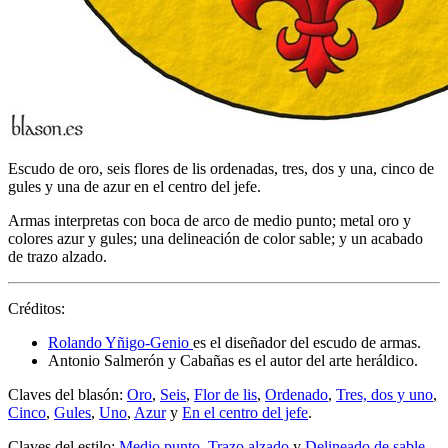
Escudo de oro, seis flores de lis ordenadas, tres, dos y una, cinco de
gules y una de azur en el centro del jefe.
Armas interpretas con boca de arco de medio punto; metal oro y
colores azur y gules; una delineación de color sable; y un acabado
de trazo alzado.
Créditos:
Rolando Yñigo-Genio
es el diseñador del escudo de armas.
Antonio Salmerón y Cabañas es el autor del arte heráldico.
Claves del blasón:
Oro
,
Seis
,
Flor de lis
,
Ordenado
,
Tres, dos y uno
,
Cinco
,
Gules
,
Uno
,
Azur
y
En el centro del jefe
.
Claves del estilo:
Medio punto
,
Trazo alzado
y
Delineado de sable
.