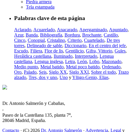
Piedra armera
Tela estampada
Palabras clave de esta página
Aclarado
,
Acuarelado
,
Anacarado
,
Apergaminado
,
Apuntado
,
Azur
,
Banda
,
Bibliografía
,
Bordura
,
Brochante
,
Castillo
,
Cinco
,
Conopial
,
Cristalino
,
Criterio
,
Cuartelado
,
De tres
torres
,
Delineado de sable
,
Diccionario
,
En el centro del jefe
,
Escudo
,
Filiera
,
Flor de lis
,
Gentilicio
,
Gifra, Vittorio
,
Gules
,
Heráldica castellana
,
Iluminado
,
Interpretado
,
Lengua
castellana
,
Lengua inglesa
,
Letra
,
León
,
Lobo
,
Mazonado
,
Medio punto
,
Metal batido
,
Metal poco batido
,
Ordenado
,
Oro
,
Palado
,
Seis
,
Siglo XX
,
Siglo XXI
,
Sobre el todo
,
Trazo
alzado
,
Tres, dos y uno
,
Uno
y
Yñigo-Genio, Elias
.
Dr. Antonio Salmerón y Cabañas,
,
a
Paseo de la Castellana 135, planta 7
,
28046 Madrid, España.
Contacto
· (C) 2026
Dr. Antonio Salmerón
·
Advertencia
,
Legal
y