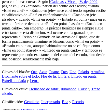
pero con líneas curvas. Según [
Cadenas y Vicent, V. de; 2002
;
página 85], los «
entados
» parten del centro del escudo; cuando
«
Enté en chef
» ~ «
Entado en jefe
» nace en el tercio superior recibe
el calificativo de «
Enté en chef enhanced
» ~ «
Entado en jefe
alzado
», y cuando «
Enté en point
» ~ «
Entado en punta
» nace en el
tercio inferior se denomina «
Enté en point abased
» ~ «
Entado en
punta caído
». Sin embargo, la práctica heráldica no siempre sigue
estrictamente esta distinción. Así ocurre con la granada que
representa al Reino de Granada en las armas de España, que de
forma prácticamente unánime se blasona como «
Enté en point
» ~
«
Entado en punta
», aunque habitualmente no se califique como
«
Enté en point abased
» ~ «
Entado en punta caído
» y tampoco se
represente partiendo exactamente del centro del escudo, sino desde
una posición sensiblemente más baja.
Claves del blasón:
Oro
,
Azur
,
Cuatro
,
Dos
,
Uno
,
Palado
,
Armiños
,
Brochante sobre el todo
,
Flor de lis
,
En faja
,
Entado en punta
,
Estrella ondada
y
Lema
.
Claves del estilo:
Delineado de sable
,
Iluminado
,
Corsé
y
Trazo
alzado
.
Clasificación:
Gentilicio
,
Interpretado
,
Boa
y
Escudo
.