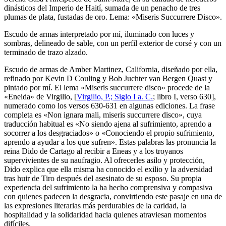
dinásticos del Imperio de Haití, sumada de un penacho de tres
plumas de plata, fustadas de oro. Lema: «Miseris Succurrere Disco».
Escudo de armas interpretado por mí, iluminado con luces y
sombras, delineado de sable, con un perfil exterior de corsé y con un
terminado de trazo alzado.
Escudo de armas de Amber Martinez, California, diseñado por ella,
refinado por Kevin D Couling y Bob Juchter van Bergen Quast y
pintado por mí. El lema «
Miseris succurrere disco
» procede de la
«
Eneida
» de Virgilio, [
Virgilio, P.; Siglo I a. C.
; libro I, verso 630],
numerado como los versos 630-631 en algunas ediciones. La frase
completa es «
Non ignara mali, miseris succurrere disco
», cuya
traducción habitual es «
No siendo ajena al sufrimiento, aprendo a
socorrer a los desgraciados
» o «
Conociendo el propio sufrimiento,
aprendo a ayudar a los que sufren
». Estas palabras las pronuncia la
reina Dido de Cartago al recibir a Eneas y a los troyanos
supervivientes de su naufragio. Al ofrecerles asilo y protección,
Dido explica que ella misma ha conocido el exilio y la adversidad
tras huir de Tiro después del asesinato de su esposo. Su propia
experiencia del sufrimiento la ha hecho comprensiva y compasiva
con quienes padecen la desgracia, convirtiendo este pasaje en una de
las expresiones literarias más perdurables de la caridad, la
hospitalidad y la solidaridad hacia quienes atraviesan momentos
difíciles.