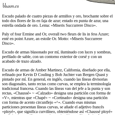
Escudo palado de cuatro piezas de armiños y oro, brochante sobre el
todo dos flores de lis en faja de azur; entado en punta de azur, una
estrella ondada de oro. Lema: «Miseris Succurrere Disco».
Paly of four Ermine and Or, overall two fleurs de lis in fess Azure;
enté en point Azure, an estoile Or. Motto: «Miseris Succurrere
Disco».
Escudo de armas blasonado por mí, iluminado con luces y sombras,
perfilado de sable, con un contorno exterior de corsé y con un
acabado de trazo alzado.
Escudo de armas de Amber Martinez, California, diseñado por ella,
refinado por Kevin D Couling y Bob Juchter van Bergen Quast y
pintado por mí. En general, en inglés, cuando las líneas divisorias
son diagonales, tanto rectas como curvas, se emplea la terminología
tradicional francesa. Cuando las líneas van del jefe a la punta y son
rectas, «
Chaussé
» ~ «
Calzado
» designa una partición con forma de
«
V
», mientras que «
Chapé
» ~ «
Cortinado
» designa una partición
con forma de acento circunflejo «
^
». Cuando esas mismas
particiones presentan líneas curvas, se añade el adjetivo francés
«
ployé
», que significa curvilíneo, obteniéndose así «
Chaussé ployé
»