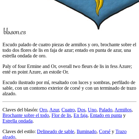
Escudo palado de cuatro piezas de armiños y oro, brochante sobre el
todo dos flores de lis en faja de azur; entado en punta de azur, una
estrella ondada de oro.
Paly of four Ermine and Or, overall two fleurs de lis in fess Azure;
enté en point Azure, an estoile Or.
Escudo ilustrado por mí, resaltado con luces y sombras, perfilado de
sable, con un contorno exterior de corsé y con un terminado de trazo
alzado.
Claves del blasón:
Oro
,
Azur
,
Cuatro
,
Dos
,
Uno
,
Palado
,
Armiños
,
Brochante sobre el todo
,
Flor de lis
,
En faja
,
Entado en punta
y
Estrella ondada
.
Claves del estilo:
Delineado de sable
,
Iluminado
,
Corsé
y
Trazo
alzado
.