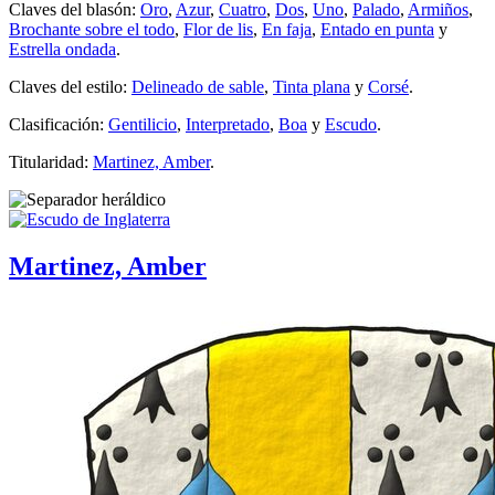
Claves del blasón:
Oro
,
Azur
,
Cuatro
,
Dos
,
Uno
,
Palado
,
Armiños
,
Brochante sobre el todo
,
Flor de lis
,
En faja
,
Entado en punta
y
Estrella ondada
.
Claves del estilo:
Delineado de sable
,
Tinta plana
y
Corsé
.
Clasificación:
Gentilicio
,
Interpretado
,
Boa
y
Escudo
.
Titularidad:
Martinez, Amber
.
Martinez, Amber