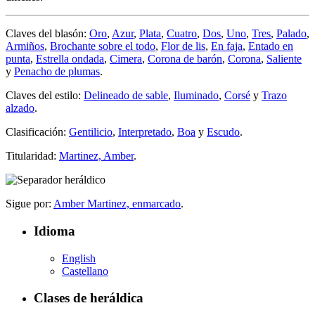
Claves del blasón:
Oro
,
Azur
,
Plata
,
Cuatro
,
Dos
,
Uno
,
Tres
,
Palado
,
Armiños
,
Brochante sobre el todo
,
Flor de lis
,
En faja
,
Entado en
punta
,
Estrella ondada
,
Cimera
,
Corona de barón
,
Corona
,
Saliente
y
Penacho de plumas
.
Claves del estilo:
Delineado de sable
,
Iluminado
,
Corsé
y
Trazo
alzado
.
Clasificación:
Gentilicio
,
Interpretado
,
Boa
y
Escudo
.
Titularidad:
Martinez, Amber
.
Sigue por:
Amber Martinez, enmarcado
.
Idioma
English
Castellano
Clases de heráldica