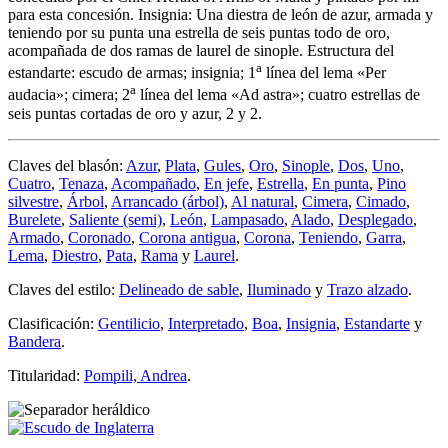
para esta concesión. Insignia: Una diestra de león de azur, armada y
teniendo por su punta una estrella de seis puntas todo de oro,
acompañada de dos ramas de laurel de sinople. Estructura del
a
estandarte: escudo de armas; insignia; 1
línea del lema «
Per
a
audacia
»; cimera; 2
línea del lema «
Ad astra
»; cuatro estrellas de
seis puntas cortadas de oro y azur, 2 y 2.
Claves del blasón:
Azur
,
Plata
,
Gules
,
Oro
,
Sinople
,
Dos
,
Uno
,
Cuatro
,
Tenaza
,
Acompañado
,
En jefe
,
Estrella
,
En punta
,
Pino
silvestre
,
Árbol
,
Arrancado (árbol)
,
Al natural
,
Cimera
,
Cimado
,
Burelete
,
Saliente (semi)
,
León
,
Lampasado
,
Alado
,
Desplegado
,
Armado
,
Coronado
,
Corona antigua
,
Corona
,
Teniendo
,
Garra
,
Lema
,
Diestro
,
Pata
,
Rama
y
Laurel
.
Claves del estilo:
Delineado de sable
,
Iluminado
y
Trazo alzado
.
Clasificación:
Gentilicio
,
Interpretado
,
Boa
,
Insignia
,
Estandarte
y
Bandera
.
Titularidad:
Pompili, Andrea
.