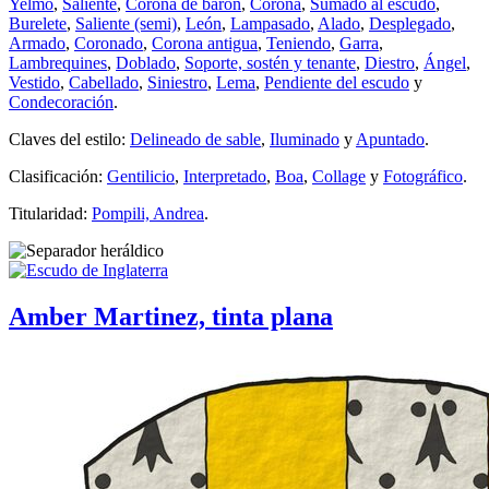
Yelmo
,
Saliente
,
Corona de barón
,
Corona
,
Sumado al escudo
,
Burelete
,
Saliente (semi)
,
León
,
Lampasado
,
Alado
,
Desplegado
,
Armado
,
Coronado
,
Corona antigua
,
Teniendo
,
Garra
,
Lambrequines
,
Doblado
,
Soporte, sostén y tenante
,
Diestro
,
Ángel
,
Vestido
,
Cabellado
,
Siniestro
,
Lema
,
Pendiente del escudo
y
Condecoración
.
Claves del estilo:
Delineado de sable
,
Iluminado
y
Apuntado
.
Clasificación:
Gentilicio
,
Interpretado
,
Boa
,
Collage
y
Fotográfico
.
Titularidad:
Pompili, Andrea
.
Amber Martinez, tinta plana