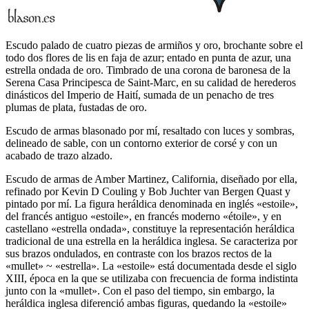
Escudo palado de cuatro piezas de armiños y oro, brochante sobre el
todo dos flores de lis en faja de azur; entado en punta de azur, una
estrella ondada de oro. Timbrado de una corona de baronesa de la
Serena Casa Principesca de Saint-Marc, en su calidad de herederos
dinásticos del Imperio de Haití, sumada de un penacho de tres
plumas de plata, fustadas de oro.
Escudo de armas blasonado por mí, resaltado con luces y sombras,
delineado de sable, con un contorno exterior de corsé y con un
acabado de trazo alzado.
Escudo de armas de Amber Martinez, California, diseñado por ella,
refinado por Kevin D Couling y Bob Juchter van Bergen Quast y
pintado por mí. La figura heráldica denominada en inglés «
estoile
»,
del francés antiguo «
estoile
», en francés moderno «
étoile
», y en
castellano «
estrella ondada
», constituye la representación heráldica
tradicional de una estrella en la heráldica inglesa. Se caracteriza por
sus brazos ondulados, en contraste con los brazos rectos de la
«
mullet
» ~ «
estrella
». La «
estoile
» está documentada desde el siglo
XIII, época en la que se utilizaba con frecuencia de forma indistinta
junto con la «
mullet
». Con el paso del tiempo, sin embargo, la
heráldica inglesa diferenció ambas figuras, quedando la «
estoile
»