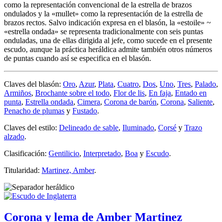
como la representación convencional de la estrella de brazos
ondulados y la «
mullet
» como la representación de la estrella de
brazos rectos. Salvo indicación expresa en el blasón, la «
estoile
» ~
«
estrella ondada
» se representa tradicionalmente con seis puntas
onduladas, una de ellas dirigida al jefe, como sucede en el presente
escudo, aunque la práctica heráldica admite también otros números
de puntas cuando así se especifica en el blasón.
Claves del blasón:
Oro
,
Azur
,
Plata
,
Cuatro
,
Dos
,
Uno
,
Tres
,
Palado
,
Armiños
,
Brochante sobre el todo
,
Flor de lis
,
En faja
,
Entado en
punta
,
Estrella ondada
,
Cimera
,
Corona de barón
,
Corona
,
Saliente
,
Penacho de plumas
y
Fustado
.
Claves del estilo:
Delineado de sable
,
Iluminado
,
Corsé
y
Trazo
alzado
.
Clasificación:
Gentilicio
,
Interpretado
,
Boa
y
Escudo
.
Titularidad:
Martinez, Amber
.
Corona y lema de Amber Martinez