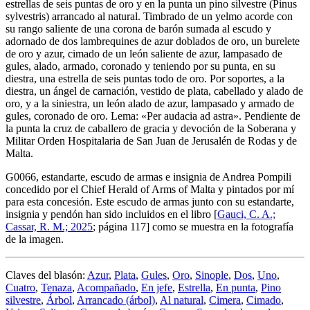
estrellas de seis puntas de oro y en la punta un pino silvestre (Pinus
sylvestris) arrancado al natural. Timbrado de un yelmo acorde con
su rango saliente de una corona de barón sumada al escudo y
adornado de dos lambrequines de azur doblados de oro, un burelete
de oro y azur, cimado de un león saliente de azur, lampasado de
gules, alado, armado, coronado y teniendo por su punta, en su
diestra, una estrella de seis puntas todo de oro. Por soportes, a la
diestra, un ángel de carnación, vestido de plata, cabellado y alado de
oro, y a la siniestra, un león alado de azur, lampasado y armado de
gules, coronado de oro. Lema: «Per audacia ad astra». Pendiente de
la punta la cruz de caballero de gracia y devoción de la Soberana y
Militar Orden Hospitalaria de San Juan de Jerusalén de Rodas y de
Malta.
G0066, estandarte, escudo de armas e insignia de Andrea Pompili
concedido por el Chief Herald of Arms of Malta y pintados por mí
para esta concesión. Este escudo de armas junto con su estandarte,
insignia y pendón han sido incluidos en el libro [
Gauci, C. A.;
Cassar, R. M.; 2025
; página 117] como se muestra en la fotografía
de la imagen.
Claves del blasón:
Azur
,
Plata
,
Gules
,
Oro
,
Sinople
,
Dos
,
Uno
,
Cuatro
,
Tenaza
,
Acompañado
,
En jefe
,
Estrella
,
En punta
,
Pino
silvestre
,
Árbol
,
Arrancado (árbol)
,
Al natural
,
Cimera
,
Cimado
,