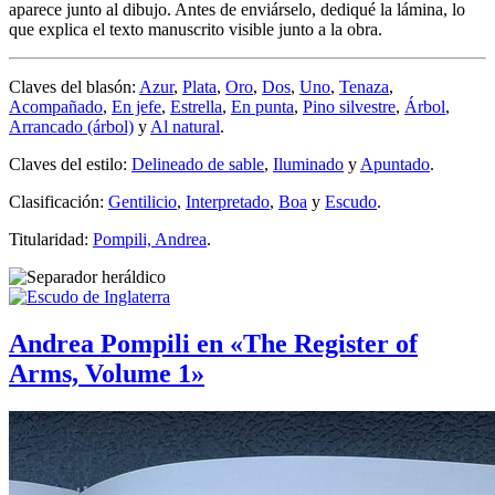
aparece junto al dibujo. Antes de enviárselo, dediqué la lámina, lo
que explica el texto manuscrito visible junto a la obra.
Claves del blasón:
Azur
,
Plata
,
Oro
,
Dos
,
Uno
,
Tenaza
,
Acompañado
,
En jefe
,
Estrella
,
En punta
,
Pino silvestre
,
Árbol
,
Arrancado (árbol)
y
Al natural
.
Claves del estilo:
Delineado de sable
,
Iluminado
y
Apuntado
.
Clasificación:
Gentilicio
,
Interpretado
,
Boa
y
Escudo
.
Titularidad:
Pompili, Andrea
.
Andrea Pompili en «The Register of
Arms, Volume 1»