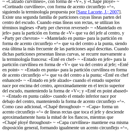
~ «
Calzado curvilíneo
», con forma de «
V
», y «
Chapé ployé
» ~
«
Cortinado curvilíneo
», con forma de acento circunflejo «
^
»,
siguiendo la terminología propuesta por [
Sanz Lacorte, J.; 2007
].
Existe una segunda familia de particiones cuyas líneas parten del
centro del escudo. Cuando estas líneas son rectas, se utilizan los
términos ingleses «
Party per chevron reversed
» ~ «
Mantelado en
jefe
» para la partición en forma de «
V
» que va del jefe al centro, y
«
Party per chevron
» ~ «
Mantelado en punta
» para la partición en
forma de acento circunflejo «
^
» que va del centro a la punta, siendo
esta última la más frecuente de las particiones aquí descritas. Cuando
dichas particiones presentan líneas curvas, se recurre nuevamente a
la terminología francesa: «
Enté en chef
» ~ «
Entado en jefe
» para la
partición curvilínea en forma de «
V
» que va del centro al jefe; «
Enté
en point
» ~ «
Entado en punta
» para la partición curvilínea en forma
de acento circunflejo «
^
» que va del centro a la punta; «
Enté en chef
enhanced
» ~ «
Entado en jefe alzado
» cuando el entado superior
nace por encima del centro, aproximadamente en el tercio superior
del escudo, manteniendo la forma de «
V
»; y «
Enté en point abased
»
~ «
Entado en punta caído
» cuando el entado inferior nace por
debajo del centro, manteniendo la forma de acento circunflejo «
^
».
Como caso adicional, «
Chapé throughout
» ~ «
Capa
» forma un
acento circunflejo «
^
» de líneas rectas que toca el jefe y desciende
aproximadamente hasta la mitad de los flancos, mientras que
«
Chapé ployé throughout
» ~ «
Capa curvilínea
» mantiene esa misma
disposición general, formando igualmente un acento circunflejo «
^
»,