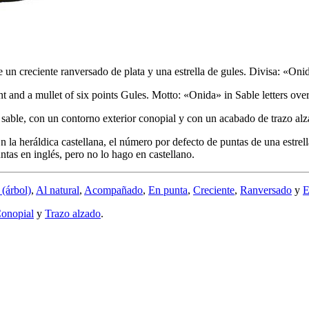
n creciente ranversado de plata y una estrella de gules. Divisa: «Onida»
nt and a mullet of six points Gules. Motto: «Onida» in Sable letters ove
 sable, con un contorno exterior conopial y con un acabado de trazo alz
la heráldica castellana, el número por defecto de puntas de una estrell
untas en inglés, pero no lo hago en castellano.
(árbol)
,
Al natural
,
Acompañado
,
En punta
,
Creciente
,
Ranversado
y
E
onopial
y
Trazo alzado
.