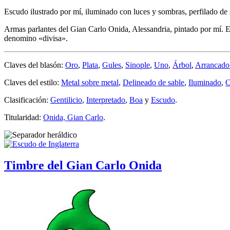
Escudo ilustrado por mí, iluminado con luces y sombras, perfilado de 
Armas parlantes del Gian Carlo Onida, Alessandria, pintado por mí. En c
denomino «
divisa
».
Claves del blasón:
Oro
,
Plata
,
Gules
,
Sinople
,
Uno
,
Árbol
,
Arrancado 
Claves del estilo:
Metal sobre metal
,
Delineado de sable
,
Iluminado
,
C
Clasificación:
Gentilicio
,
Interpretado
,
Boa
y
Escudo
.
Titularidad:
Onida, Gian Carlo
.
Timbre del Gian Carlo Onida