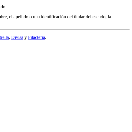
ado.
e, el apellido o una identificación del titular del escudo, la
trella
,
Divisa
y
Filacteria
.