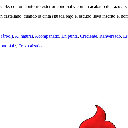
sable, con un contorno exterior conopial y con un acabado de trazo alz
astellano, cuando la cinta situada bajo el escudo lleva inscrito el nombr
(árbol)
,
Al natural
,
Acompañado
,
En punta
,
Creciente
,
Ranversado
,
Es
onopial
y
Trazo alzado
.