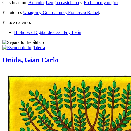
Clasificación:
Artículo
,
Lengua castellana
y
En blanco y negro
.
El autor es
Uhagón y Guardamino, Francisco Rafael
.
Enlace externo:
Biblioteca Digital de Castilla y León
.
Onida, Gian Carlo