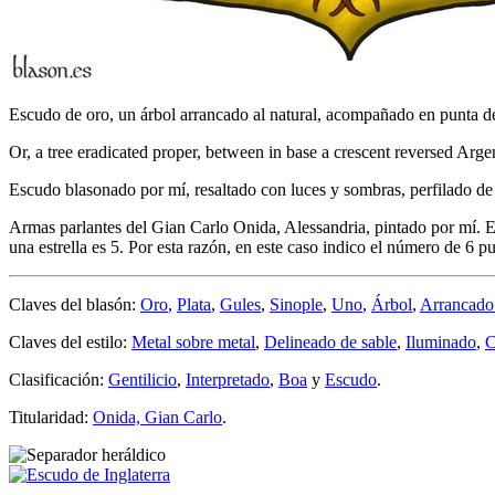
Escudo de oro, un árbol arrancado al natural, acompañado en punta de u
Or, a tree eradicated proper, between in base a crescent reversed Arge
Escudo blasonado por mí, resaltado con luces y sombras, perfilado de
Armas parlantes del Gian Carlo Onida, Alessandria, pintado por mí. En 
una estrella es 5. Por esta razón, en este caso indico el número de 6 p
Claves del blasón:
Oro
,
Plata
,
Gules
,
Sinople
,
Uno
,
Árbol
,
Arrancado 
Claves del estilo:
Metal sobre metal
,
Delineado de sable
,
Iluminado
,
C
Clasificación:
Gentilicio
,
Interpretado
,
Boa
y
Escudo
.
Titularidad:
Onida, Gian Carlo
.