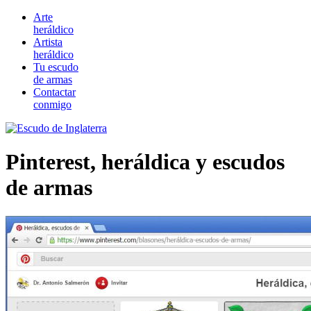
Arte
heráldico
Artista
heráldico
Tu escudo
de armas
Contactar
conmigo
Pinterest, heráldica y escudos
de armas