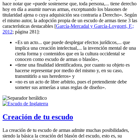
hace notar que «
puede sostenerse que, toda persona,... tiene derecho
hoy en día a asumir nuevas armas, exceptuando los blasones de
titularidad ajena o cuya adquisición sea contraria a Derecho
». Según
el mismo autor, la adopción propia de un escudo de armas tiene 3 las
características destacables [
García-Mercadal y García-Loygorri, F.;
2012
; página 281]:
«
Es un acto... que puede desplegar efectos jurídicos,... que
implica una creación intelectual,... la invención mental de una
cierta forma y contenidos que en la cultura occidental se
conocen como escudo de armas o blasón
»,
«
tiene una finalidad identificadora, por cuanto su objeto es
hacerse representar por medio del mismo y, en su caso,
transmitirlo a sus herederos
» y
«
no es un acto de libre arbitrio, pues el pretendiente debe
someter sus armerías a unas reglas de diseño
».
Creación de tu escudo
La creación de tu escudo de armas admite muchas posibilidades,
siendo la básica la creación del blasón del escudo, esto es, su