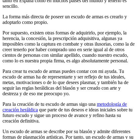
tanto en España como en muchos países del mundo y tenerlo es
sencillo.
La forma más directa de poseer un escudo de armas es crearlo y
adoptarlo como propio.
Por supuesto, existen otras formas de adquirirlo, por ejemplo, la
herencia, la concesión, la prescripción adquisitiva, algunas ya
imposibles como la captura en combate y otras ilusorias, como la de
creer tenerlo por haber comprado uno en serie igual al de otros
cientos de personas con similar apellido, cuando nuestro escudo,
como lo es nuestra propia firma, es algo absolutamente personal.
Para crear tu escudo de armas puedes contar con mi ayuda. Tu
escudo de armas ha de representarte y ser reflejo de tus ideales,
metas, motivaciones o de lo que desees plasmar, y también ha de
seguir las reglas heráldicas del blasón y ser creado con arte y
destreza y de eso me preocupo yo.
Para la creación de tu escudo de armas sigo una
metodología de
creación heráldica
que parte de tus deseos e ideas iniciales sobre tu
futuro escudo y sigue un proceso de avance y refino hasta su
creación definitiva.
Un escudo de armas se describe por su blasón y admite diferentes
formas de plasmación artísticas. Por tanto, un escudo de armas y su