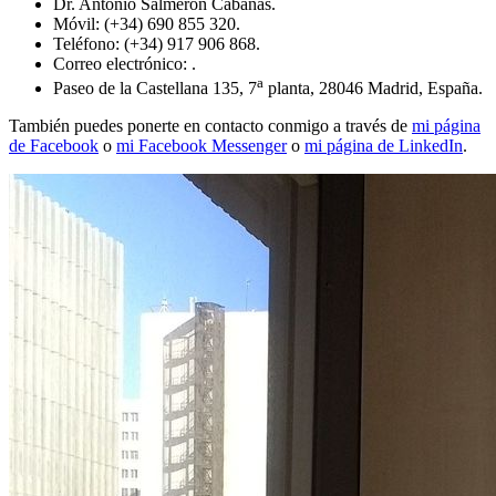
Dr. Antonio Salmerón Cabañas.
Móvil: (+34) 690 855 320.
Teléfono: (+34) 917 906 868.
Correo electrónico:
.
a
Paseo de la Castellana 135, 7
planta, 28046 Madrid, España.
También puedes ponerte en contacto conmigo a través de
mi página
de Facebook
o
mi Facebook Messenger
o
mi página de LinkedIn
.