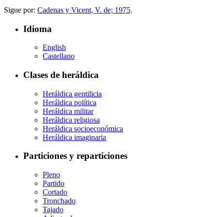
Sigue por:
Cadenas y Vicent, V. de; 1975
.
Idioma
English
Castellano
Clases de heráldica
Heráldica gentilicia
Heráldica política
Heráldica militar
Heráldica religiosa
Heráldica socioeconómica
Heráldica imaginaria
Particiones y reparticiones
Pleno
Partido
Cortado
Tronchado
Tajado