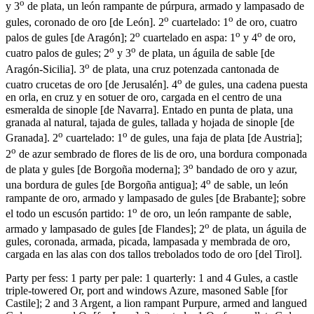
o
y 3
de plata, un león rampante de púrpura, armado y lampasado de
o
o
gules, coronado de oro
[
de León
]
. 2
cuartelado: 1
de oro, cuatro
o
o
o
palos de gules
[
de Aragón
]
; 2
cuartelado en aspa: 1
y 4
de oro,
o
o
cuatro palos de gules; 2
y 3
de plata, un águila de sable
[
de
o
Aragón-Sicilia
]
. 3
de plata, una cruz potenzada cantonada de
o
cuatro crucetas de oro
[
de Jerusalén
]
. 4
de gules, una cadena puesta
en orla, en cruz y en sotuer de oro, cargada en el centro de una
esmeralda de sinople
[
de Navarra
]
. Entado en punta de plata, una
granada al natural, tajada de gules, tallada y hojada de sinople
[
de
o
o
Granada
]
. 2
cuartelado: 1
de gules, una faja de plata
[
de Austria
]
;
o
2
de azur sembrado de flores de lis de oro, una bordura componada
o
de plata y gules
[
de Borgoña moderna
]
; 3
bandado de oro y azur,
o
una bordura de gules
[
de Borgoña antigua
]
; 4
de sable, un león
rampante de oro, armado y lampasado de gules
[
de Brabante
]
; sobre
o
el todo un escusón partido: 1
de oro, un león rampante de sable,
o
armado y lampasado de gules
[
de Flandes
]
; 2
de plata, un águila de
gules, coronada, armada, picada, lampasada y membrada de oro,
cargada en las alas con dos tallos trebolados todo de oro
[
del Tirol
]
.
Party per fess: 1 party per pale: 1 quarterly: 1 and 4 Gules, a castle
triple-towered Or, port and windows Azure, masoned Sable
[
for
Castile
]
; 2 and 3 Argent, a lion rampant Purpure, armed and langued