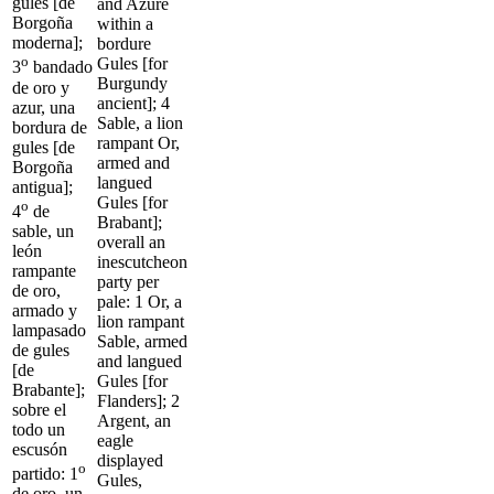
gules [de
and Azure
Borgoña
within a
moderna];
bordure
o
Gules [for
3
bandado
Burgundy
de oro y
ancient]; 4
azur, una
Sable, a lion
bordura de
rampant Or,
gules [de
armed and
Borgoña
langued
antigua];
Gules [for
o
4
de
Brabant];
sable, un
overall an
león
inescutcheon
rampante
party per
de oro,
pale: 1 Or, a
armado y
lion rampant
lampasado
Sable, armed
de gules
and langued
[de
Gules [for
Brabante];
Flanders]; 2
sobre el
Argent, an
todo un
eagle
escusón
displayed
o
partido: 1
Gules,
de oro, un