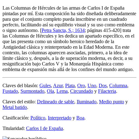
Las Columnas de Hércules de las armas de Carlos I de España
pintadas por mí. Esta composición ha sido diseñada deliberadamente
para que el conjunto completo pueda inscribirse en un cuadrado
perfecto, facilitando así su equilibrio visual y su uso como emblema
o signo autónomo. [
Petra Sancta, S.; 1634
; páginas 415-420] trata
las Columnas de Hércules y les dedica un apartado específico, en el
que las presenta como un símbolo heroico heredado de la
Antigüedad clásica y reinterpretado en la Edad Moderna. En este
contexto, las columnas aparecen asociadas, primero, a la idea de
límite clásico y, después, a la de superación moderna, es decir, a su
resignificación bajo Carlos V y la Monarquía Hispánica como
emblema de expansión más allá de los confines del mundo antiguo.
Claves del blasón:
Gules
,
Azur
,
Plata
,
Oro
,
Uno
,
Dos
,
Columna
,
Fustado
,
Surmontado
,
Ola
,
Lema
,
Circundado
y
Filacteria
.
Claves del estilo:
Delineado de sable
,
Iluminado
,
Medio punto
y
Metal batido
.
Clasificación:
Político
,
Interpretado
y
Boa
.
Titularidad:
Carlos I de España
.