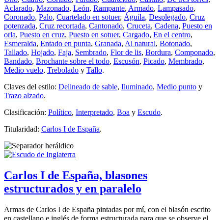
Aclarado
,
Mazonado
,
León
,
Rampante
,
Armado
,
Lampasado
,
Coronado
,
Palo
,
Cuartelado en sotuer
,
Águila
,
Desplegado
,
Cruz
potenzada
,
Cruz recortada
,
Cantonado
,
Cruceta
,
Cadena
,
Puesto en
orla
,
Puesto en cruz
,
Puesto en sotuer
,
Cargado
,
En el centro
,
Esmeralda
,
Entado en punta
,
Granada
,
Al natural
,
Botonado
,
Tallado
,
Hojado
,
Faja
,
Sembrado
,
Flor de lis
,
Bordura
,
Componado
,
Bandado
,
Brochante sobre el todo
,
Escusón
,
Picado
,
Membrado
,
Medio vuelo
,
Trebolado
y
Tallo
.
Claves del estilo:
Delineado de sable
,
Iluminado
,
Medio punto
y
Trazo alzado
.
Clasificación:
Político
,
Interpretado
,
Boa
y
Escudo
.
Titularidad:
Carlos I de España
.
Carlos I de España, blasones
estructurados y en paralelo
Armas de Carlos I de España pintadas por mí, con el blasón escrito
en castellano e inglés de forma estructurada para que se observe el