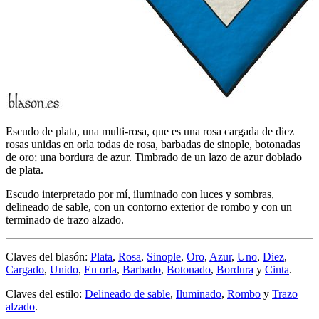
Escudo de plata, una multi-rosa, que es una rosa cargada de diez
rosas unidas en orla todas de rosa, barbadas de sinople, botonadas
de oro; una bordura de azur. Timbrado de un lazo de azur doblado
de plata.
Escudo interpretado por mí, iluminado con luces y sombras,
delineado de sable, con un contorno exterior de rombo y con un
terminado de trazo alzado.
Claves del blasón:
Plata
,
Rosa
,
Sinople
,
Oro
,
Azur
,
Uno
,
Diez
,
Cargado
,
Unido
,
En orla
,
Barbado
,
Botonado
,
Bordura
y
Cinta
.
Claves del estilo:
Delineado de sable
,
Iluminado
,
Rombo
y
Trazo
alzado
.