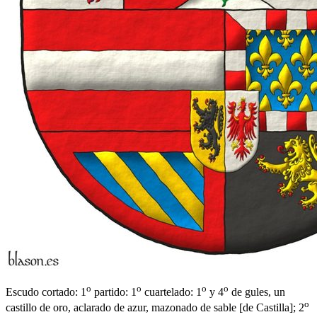
o
o
o
o
Escudo cortado: 1
partido: 1
cuartelado: 1
y 4
de gules, un
o
castillo de oro, aclarado de azur, mazonado de sable
[
de Castilla
]
; 2