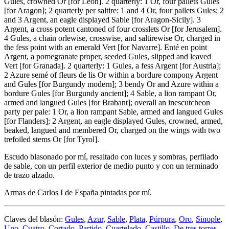
Gules, crowned Or
[
for Leon
]
. 2 quarterly: 1 Or, four pallets Gules
[
for Aragon
]
; 2 quarterly per saltire: 1 and 4 Or, four pallets Gules; 2
and 3 Argent, an eagle displayed Sable
[
for Aragon-Sicily
]
. 3
Argent, a cross potent cantoned of four crosslets Or
[
for Jerusalem
]
.
4 Gules, a chain orlewise, crosswise, and saltirewise Or, charged in
the fess point with an emerald Vert
[
for Navarre
]
. Enté en point
Argent, a pomegranate proper, seeded Gules, slipped and leaved
Vert
[
for Granada
]
. 2 quarterly: 1 Gules, a fess Argent
[
for Austria
]
;
2 Azure semé of fleurs de lis Or within a bordure compony Argent
and Gules
[
for Burgundy modern
]
; 3 bendy Or and Azure within a
bordure Gules
[
for Burgundy ancient
]
; 4 Sable, a lion rampant Or,
armed and langued Gules
[
for Brabant
]
; overall an inescutcheon
party per pale: 1 Or, a lion rampant Sable, armed and langued Gules
[
for Flanders
]
; 2 Argent, an eagle displayed Gules, crowned, armed,
beaked, langued and membered Or, charged on the wings with two
trefoiled stems Or
[
for Tyrol
]
.
Escudo blasonado por mí, resaltado con luces y sombras, perfilado
de sable, con un perfil exterior de medio punto y con un terminado
de trazo alzado.
Armas de Carlos I de España pintadas por mí.
Claves del blasón:
Gules
,
Azur
,
Sable
,
Plata
,
Púrpura
,
Oro
,
Sinople
,
Uno
,
Cuatro
,
Cortado
,
Partido
,
Cuartelado
,
Castillo
,
De tres torres
,