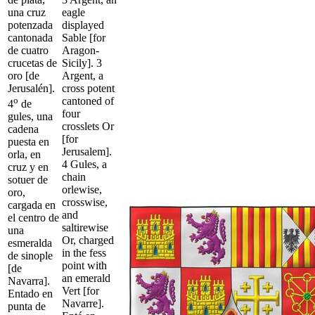
una cruz
eagle
potenzada
displayed
cantonada
Sable [for
de cuatro
Aragon-
crucetas de
Sicily]. 3
oro [de
Argent, a
Jerusalén].
cross potent
o
cantoned of
4
de
four
gules, una
crosslets Or
cadena
[for
puesta en
Jerusalem].
orla, en
4 Gules, a
cruz y en
chain
sotuer de
orlewise,
oro,
crosswise,
cargada en
and
el centro de
saltirewise
una
Or, charged
esmeralda
in the fess
de sinople
point with
[de
an emerald
Navarra].
Vert [for
Entado en
Navarre].
punta de