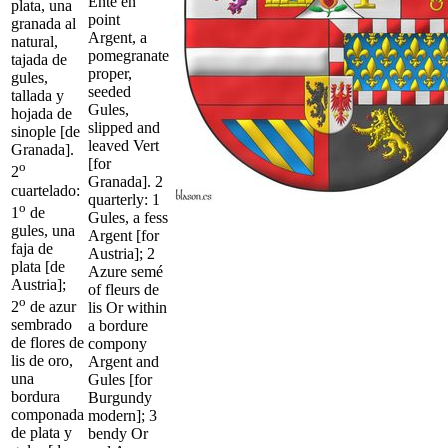
Enté en
plata, una
point
granada al
Argent, a
natural,
pomegranate
tajada de
proper,
gules,
seeded
tallada y
Gules,
hojada de
slipped and
sinople [de
leaved Vert
Granada].
[for
o
2
Granada]. 2
cuartelado:
quarterly: 1
o
1
de
Gules, a fess
gules, una
Argent [for
faja de
Austria]; 2
plata [de
Azure semé
Austria];
of fleurs de
o
2
de azur
lis Or within
sembrado
a bordure
de flores de
compony
lis de oro,
Argent and
una
Gules [for
bordura
Burgundy
componada
modern]; 3
de plata y
bendy Or