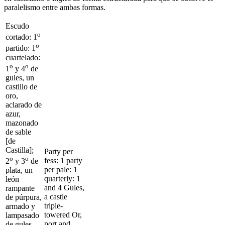
paralelismo entre ambas formas.
Escudo
o
cortado: 1
o
partido: 1
cuartelado:
o
o
1
y 4
de
gules, un
castillo de
oro,
aclarado de
azur,
mazonado
de sable
[de
Castilla];
Party per
o
o
fess: 1 party
2
y 3
de
per pale: 1
plata, un
quarterly: 1
león
and 4 Gules,
rampante
a castle
de púrpura,
triple-
armado y
towered Or,
lampasado
port and
de gules,