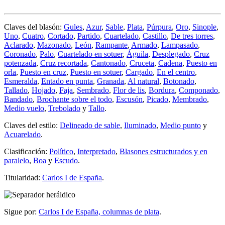
Claves del blasón:
Gules
,
Azur
,
Sable
,
Plata
,
Púrpura
,
Oro
,
Sinople
,
Uno
,
Cuatro
,
Cortado
,
Partido
,
Cuartelado
,
Castillo
,
De tres torres
,
Aclarado
,
Mazonado
,
León
,
Rampante
,
Armado
,
Lampasado
,
Coronado
,
Palo
,
Cuartelado en sotuer
,
Águila
,
Desplegado
,
Cruz
potenzada
,
Cruz recortada
,
Cantonado
,
Cruceta
,
Cadena
,
Puesto en
orla
,
Puesto en cruz
,
Puesto en sotuer
,
Cargado
,
En el centro
,
Esmeralda
,
Entado en punta
,
Granada
,
Al natural
,
Botonado
,
Tallado
,
Hojado
,
Faja
,
Sembrado
,
Flor de lis
,
Bordura
,
Componado
,
Bandado
,
Brochante sobre el todo
,
Escusón
,
Picado
,
Membrado
,
Medio vuelo
,
Trebolado
y
Tallo
.
Claves del estilo:
Delineado de sable
,
Iluminado
,
Medio punto
y
Acuarelado
.
Clasificación:
Político
,
Interpretado
,
Blasones estructurados y en
paralelo
,
Boa
y
Escudo
.
Titularidad:
Carlos I de España
.
Sigue por:
Carlos I de España, columnas de plata
.