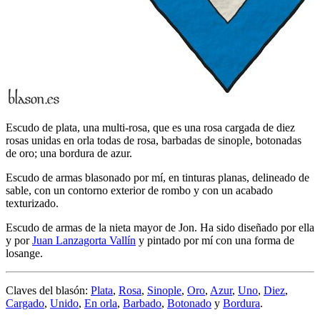
Escudo de plata, una multi-rosa, que es una rosa cargada de diez
rosas unidas en orla todas de rosa, barbadas de sinople, botonadas
de oro; una bordura de azur.
Escudo de armas blasonado por mí, en tinturas planas, delineado de
sable, con un contorno exterior de rombo y con un acabado
texturizado.
Escudo de armas de la nieta mayor de Jon. Ha sido diseñado por ella
y por
Juan Lanzagorta Vallín
y pintado por mí con una forma de
losange.
Claves del blasón:
Plata
,
Rosa
,
Sinople
,
Oro
,
Azur
,
Uno
,
Diez
,
Cargado
,
Unido
,
En orla
,
Barbado
,
Botonado
y
Bordura
.