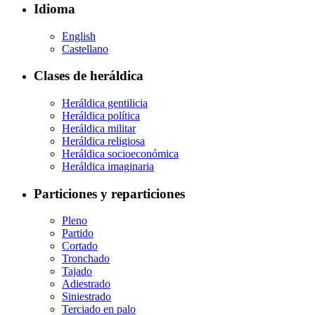
Idioma
English
Castellano
Clases de heráldica
Heráldica gentilicia
Heráldica política
Heráldica militar
Heráldica religiosa
Heráldica socioeconómica
Heráldica imaginaria
Particiones y reparticiones
Pleno
Partido
Cortado
Tronchado
Tajado
Adiestrado
Siniestrado
Terciado en palo