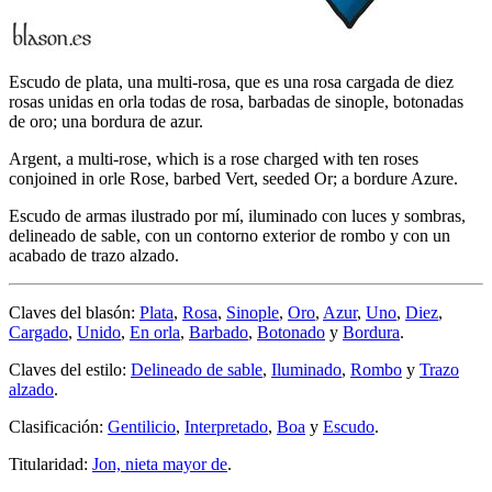
Escudo de plata, una multi-rosa, que es una rosa cargada de diez
rosas unidas en orla todas de rosa, barbadas de sinople, botonadas
de oro; una bordura de azur.
Argent, a multi-rose, which is a rose charged with ten roses
conjoined in orle Rose, barbed Vert, seeded Or; a bordure Azure.
Escudo de armas ilustrado por mí, iluminado con luces y sombras,
delineado de sable, con un contorno exterior de rombo y con un
acabado de trazo alzado.
Claves del blasón:
Plata
,
Rosa
,
Sinople
,
Oro
,
Azur
,
Uno
,
Diez
,
Cargado
,
Unido
,
En orla
,
Barbado
,
Botonado
y
Bordura
.
Claves del estilo:
Delineado de sable
,
Iluminado
,
Rombo
y
Trazo
alzado
.
Clasificación:
Gentilicio
,
Interpretado
,
Boa
y
Escudo
.
Titularidad:
Jon, nieta mayor de
.