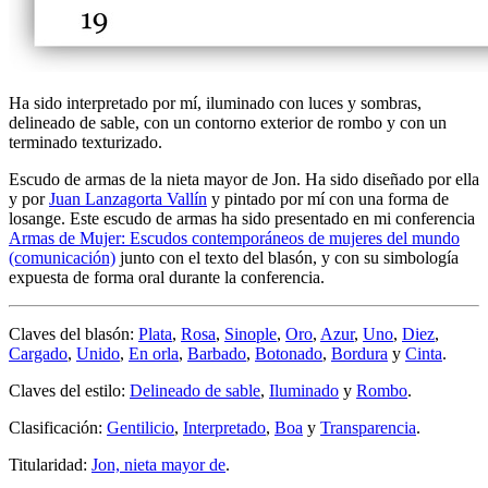
Ha sido interpretado por mí, iluminado con luces y sombras,
delineado de sable, con un contorno exterior de rombo y con un
terminado texturizado.
Escudo de armas de la nieta mayor de Jon. Ha sido diseñado por ella
y por
Juan Lanzagorta Vallín
y pintado por mí con una forma de
losange. Este escudo de armas ha sido presentado en mi conferencia
Armas de Mujer: Escudos contemporáneos de mujeres del mundo
(comunicación)
junto con el texto del blasón, y con su simbología
expuesta de forma oral durante la conferencia.
Claves del blasón:
Plata
,
Rosa
,
Sinople
,
Oro
,
Azur
,
Uno
,
Diez
,
Cargado
,
Unido
,
En orla
,
Barbado
,
Botonado
,
Bordura
y
Cinta
.
Claves del estilo:
Delineado de sable
,
Iluminado
y
Rombo
.
Clasificación:
Gentilicio
,
Interpretado
,
Boa
y
Transparencia
.
Titularidad:
Jon, nieta mayor de
.