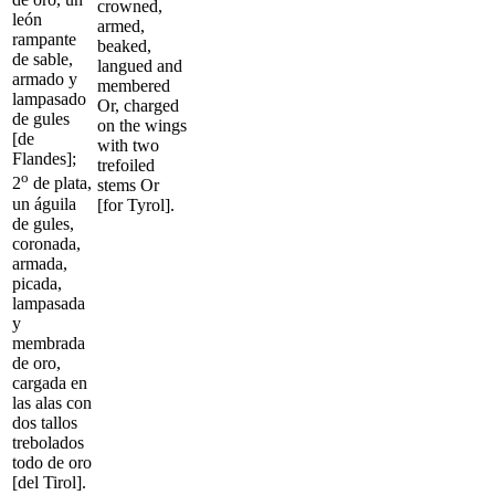
crowned,
león
armed,
rampante
beaked,
de sable,
langued and
armado y
membered
lampasado
Or, charged
de gules
on the wings
[de
with two
Flandes];
trefoiled
o
2
de plata,
stems Or
un águila
[for Tyrol].
de gules,
coronada,
armada,
picada,
lampasada
y
membrada
de oro,
cargada en
las alas con
dos tallos
trebolados
todo de oro
[del Tirol].