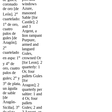
windows
coronado
Azure,
de oro [de
masoned
o
León]. 2
Sable [for
cuartelado:
Castile]; 2
o
1
de oro,
and 3
cuatro
Argent, a
palos de
lion rampant
gules [de
Purpure,
Aragón];
armed and
o
2
langued
cuartelado
Gules,
o
crowned Or
en aspa: 1
[for Leon]. 2
o
y 4
de
quarterly: 1
oro, cuatro
Or, four
palos de
pallets Gules
o
gules; 2
y
[for
o
3
de plata,
Aragon]; 2
un águila
quarterly per
de sable
saltire: 1 and
[de
4 Or, four
Aragón-
pallets
o
Sicilia]. 3
Gules; 2 and
de plata,
3 Argent, an