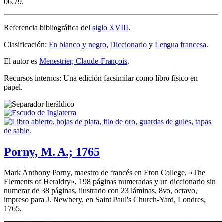
06.79.
Referencia bibliográfica del
siglo XVIII
.
Clasificación:
En blanco y negro
,
Diccionario
y
Lengua francesa
.
El autor es
Menestrier, Claude-François
.
Recursos internos: Una edición facsimilar como libro físico en
papel.
Porny, M. A.; 1765
Mark Anthony Porny, maestro de francés en Eton College, «
The
Elements of Heraldry
», 198 páginas numeradas y un diccionario sin
numerar de 38 páginas, ilustrado con 23 láminas, 8vo, octavo,
impreso para J. Newbery, en Saint Paul's Church-Yard, Londres,
1765.