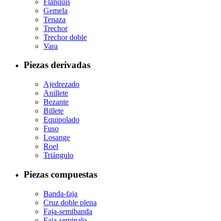
Flanquis
Gemela
Tenaza
Trechor
Trechor doble
Vara
Piezas derivadas
Ajedrezado
Anillete
Bezante
Billete
Equipolado
Fuso
Losange
Roel
Triángulo
Piezas compuestas
Banda-faja
Cruz doble plena
Faja-semibanda
Faja-semipalo