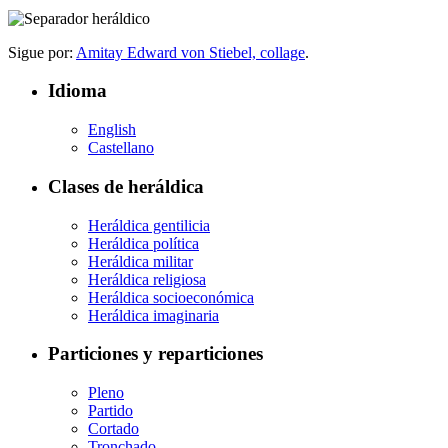
Sigue por:
Amitay Edward von Stiebel, collage
.
Idioma
English
Castellano
Clases de heráldica
Heráldica gentilicia
Heráldica política
Heráldica militar
Heráldica religiosa
Heráldica socioeconómica
Heráldica imaginaria
Particiones y reparticiones
Pleno
Partido
Cortado
Tronchado