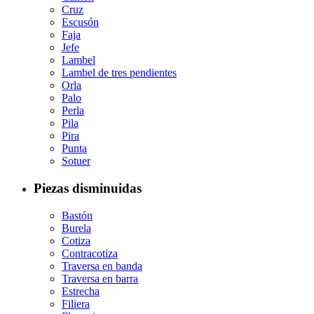
Cruz
Escusón
Faja
Jefe
Lambel
Lambel de tres pendientes
Orla
Palo
Perla
Pila
Pira
Punta
Sotuer
Piezas disminuidas
Bastón
Burela
Cotiza
Contracotiza
Traversa en banda
Traversa en barra
Estrecha
Filiera