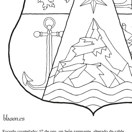
o
Escudo cuartelado: 1
de oro, un león rampante, alterado de sable,