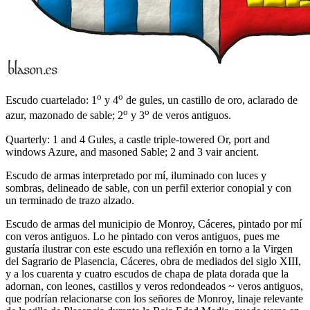
o
o
Escudo cuartelado: 1
y 4
de gules, un castillo de oro, aclarado de
o
o
azur, mazonado de sable; 2
y 3
de veros antiguos.
Quarterly: 1 and 4 Gules, a castle triple-towered Or, port and
windows Azure, and masoned Sable; 2 and 3 vair ancient.
Escudo de armas interpretado por mí, iluminado con luces y
sombras, delineado de sable, con un perfil exterior conopial y con
un terminado de trazo alzado.
Escudo de armas del municipio de Monroy, Cáceres, pintado por mí
con veros antiguos. Lo he pintado con veros antiguos, pues me
gustaría ilustrar con este escudo una reflexión en torno a la Virgen
del Sagrario de Plasencia, Cáceres, obra de mediados del siglo XIII,
y a los cuarenta y cuatro escudos de chapa de plata dorada que la
adornan, con leones, castillos y veros redondeados ~ veros antiguos,
que podrían relacionarse con los señores de Monroy, linaje relevante