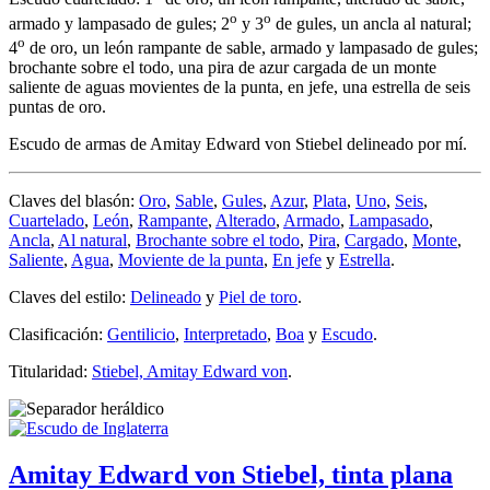
o
o
armado y lampasado de gules; 2
y 3
de gules, un ancla al natural;
o
4
de oro, un león rampante de sable, armado y lampasado de gules;
brochante sobre el todo, una pira de azur cargada de un monte
saliente de aguas movientes de la punta, en jefe, una estrella de seis
puntas de oro.
Escudo de armas de Amitay Edward von Stiebel delineado por mí.
Claves del blasón:
Oro
,
Sable
,
Gules
,
Azur
,
Plata
,
Uno
,
Seis
,
Cuartelado
,
León
,
Rampante
,
Alterado
,
Armado
,
Lampasado
,
Ancla
,
Al natural
,
Brochante sobre el todo
,
Pira
,
Cargado
,
Monte
,
Saliente
,
Agua
,
Moviente de la punta
,
En jefe
y
Estrella
.
Claves del estilo:
Delineado
y
Piel de toro
.
Clasificación:
Gentilicio
,
Interpretado
,
Boa
y
Escudo
.
Titularidad:
Stiebel, Amitay Edward von
.
Amitay Edward von Stiebel, tinta plana