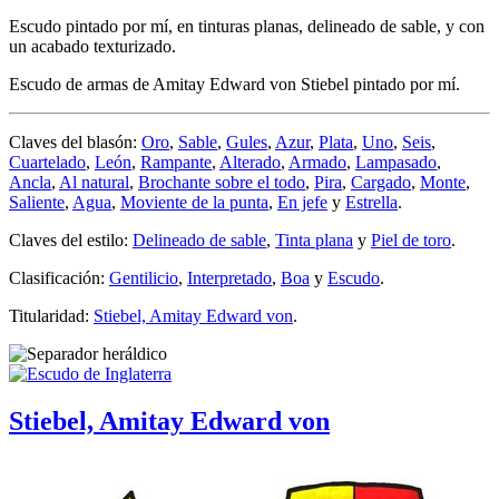
Escudo pintado por mí, en tinturas planas, delineado de sable, y con
un acabado texturizado.
Escudo de armas de Amitay Edward von Stiebel pintado por mí.
Claves del blasón:
Oro
,
Sable
,
Gules
,
Azur
,
Plata
,
Uno
,
Seis
,
Cuartelado
,
León
,
Rampante
,
Alterado
,
Armado
,
Lampasado
,
Ancla
,
Al natural
,
Brochante sobre el todo
,
Pira
,
Cargado
,
Monte
,
Saliente
,
Agua
,
Moviente de la punta
,
En jefe
y
Estrella
.
Claves del estilo:
Delineado de sable
,
Tinta plana
y
Piel de toro
.
Clasificación:
Gentilicio
,
Interpretado
,
Boa
y
Escudo
.
Titularidad:
Stiebel, Amitay Edward von
.
Stiebel, Amitay Edward von