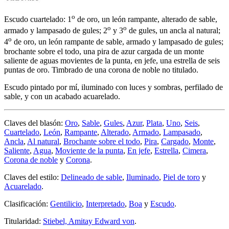
o
Escudo cuartelado: 1
de oro, un león rampante, alterado de sable,
o
o
armado y lampasado de gules; 2
y 3
de gules, un ancla al natural;
o
4
de oro, un león rampante de sable, armado y lampasado de gules;
brochante sobre el todo, una pira de azur cargada de un monte
saliente de aguas movientes de la punta, en jefe, una estrella de seis
puntas de oro. Timbrado de una corona de noble no titulado.
Escudo pintado por mí, iluminado con luces y sombras, perfilado de
sable, y con un acabado acuarelado.
Claves del blasón:
Oro
,
Sable
,
Gules
,
Azur
,
Plata
,
Uno
,
Seis
,
Cuartelado
,
León
,
Rampante
,
Alterado
,
Armado
,
Lampasado
,
Ancla
,
Al natural
,
Brochante sobre el todo
,
Pira
,
Cargado
,
Monte
,
Saliente
,
Agua
,
Moviente de la punta
,
En jefe
,
Estrella
,
Cimera
,
Corona de noble
y
Corona
.
Claves del estilo:
Delineado de sable
,
Iluminado
,
Piel de toro
y
Acuarelado
.
Clasificación:
Gentilicio
,
Interpretado
,
Boa
y
Escudo
.
Titularidad:
Stiebel, Amitay Edward von
.