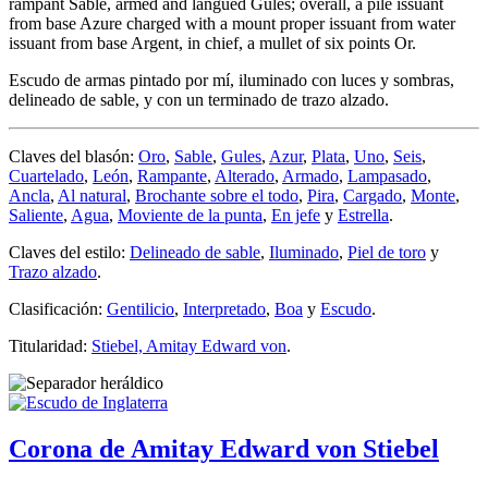
rampant Sable, armed and langued Gules; overall, a pile issuant
from base Azure charged with a mount proper issuant from water
issuant from base Argent, in chief, a mullet of six points Or.
Escudo de armas pintado por mí, iluminado con luces y sombras,
delineado de sable, y con un terminado de trazo alzado.
Claves del blasón:
Oro
,
Sable
,
Gules
,
Azur
,
Plata
,
Uno
,
Seis
,
Cuartelado
,
León
,
Rampante
,
Alterado
,
Armado
,
Lampasado
,
Ancla
,
Al natural
,
Brochante sobre el todo
,
Pira
,
Cargado
,
Monte
,
Saliente
,
Agua
,
Moviente de la punta
,
En jefe
y
Estrella
.
Claves del estilo:
Delineado de sable
,
Iluminado
,
Piel de toro
y
Trazo alzado
.
Clasificación:
Gentilicio
,
Interpretado
,
Boa
y
Escudo
.
Titularidad:
Stiebel, Amitay Edward von
.
Corona de Amitay Edward von Stiebel