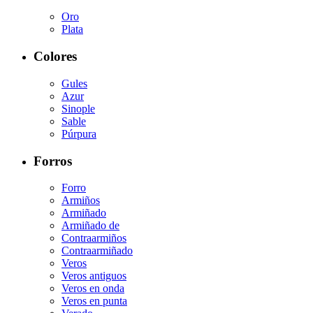
Oro
Plata
Colores
Gules
Azur
Sinople
Sable
Púrpura
Forros
Forro
Armiños
Armiñado
Armiñado de
Contraarmiños
Contraarmiñado
Veros
Veros antiguos
Veros en onda
Veros en punta