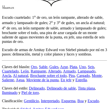
o
Escudo cuartelado: 1
de oro, un león rampante, alterado de sable,
o
o
armado y lampasado de gules; 2
y 3
de gules, un ancla al natural;
o
4
de oro, un león rampante de sable, armado y lampasado de gules;
brochante sobre el todo, una pira de azur cargada de un monte
saliente de aguas movientes de la punta, en jefe, una estrella de seis
puntas de oro.
Escudo de armas de Amitay Edward von Stiebel pintado por mí en 3
pasos: delineación, metal y color planos y luces y sombras.
Claves del blasón:
Oro
,
Sable
,
Gules
,
Azur
,
Plata
,
Uno
,
Seis
,
Cuartelado
,
León
,
Rampante
,
Alterado
,
Armado
,
Lampasado
,
Ancla
,
Al natural
,
Brochante sobre el todo
,
Pira
,
Cargado
,
Monte
,
Saliente
,
Agua
,
Moviente de la punta
,
En jefe
y
Estrella
.
Claves del estilo:
Delineado
,
Delineado de sable
,
Tinta plana
,
Iluminado
y
Piel de toro
.
Clasificación:
Gentilicio
,
Interpretado
,
Esquema
,
Boa
y
Escudo
.