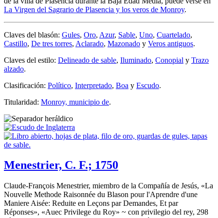
de la villa de Plasencia durante la Baja Edad Media, puede verse en
La Virgen del Sagrario de Plasencia y los veros de Monroy
.
Claves del blasón:
Gules
,
Oro
,
Azur
,
Sable
,
Uno
,
Cuartelado
,
Castillo
,
De tres torres
,
Aclarado
,
Mazonado
y
Veros antiguos
.
Claves del estilo:
Delineado de sable
,
Iluminado
,
Conopial
y
Trazo
alzado
.
Clasificación:
Político
,
Interpretado
,
Boa
y
Escudo
.
Titularidad:
Monroy, municipio de
.
Menestrier, C. F.; 1750
Claude-François Menestrier, miembro de la Compañía de Jesús, «
La
Nouvelle Methode Raisonnée du Blason pour l'Aprendre d'une
Maniere Aisée: Reduite en Leçons par Demandes, Et par
Réponses
», «
Auec Privilege du Roy
» ~ con privilegio del rey, 298