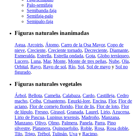
Palo-semifaja
Semibanda-faja
Semifaja-palo
Semipalo-faja
Figuras naturales inanimadas
Agua
,
Arcoiris
,
Átomo
,
Carro de la Osa Mayor
,
Copo de
nieve
,
Creciente
,
Creciente tornado
,
Decreciente
,
Diamante
,
Esmeralda
,
Estrella
,
Estrella ondada
,
Gota
,
Globo terráqueo
,
Lucero
,
Luna
,
Mar
,
Monte
,
Monte de tres peñas
,
Nube
,
Ola
,
Orbital
,
Rayo
,
Rayo de sol
,
Río
,
Sol
,
Sol de mayo
y
Sol no
figurado
.
Figuras naturales vegetales
Árbol
,
Bellota
,
Camelia
,
Calabaza
,
Cardo
,
Castilleja
,
Cedro
macho
,
Ceiba
,
Crisantemo
,
Eguzki-lore
,
Encina
,
Flor
,
Flor de
aciano
,
Flor de cornejo florido
,
Flor de lis
,
Flor de loto
,
Flor
de lúpulo
,
Fresno
,
Girasol
,
Granada
,
Laurel
,
Lirio
,
Azucena
,
Lirio de Pascua
,
Lupinus texensis
,
Madroño
,
Manzana
,
Manzano
,
Olivo
,
Olmo
,
Palmera
,
Panela
,
Parra
,
Pino
silvestre
,
Platanera
,
Quinquefolio
,
Roble
,
Rosa
,
Rosa doble
,
Tilo
,
Trigo
,
Trébol
,
Tulipán
,
Uva
y
Racimo
.