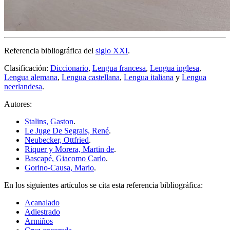
Referencia bibliográfica del
siglo XXI
.
Clasificación:
Diccionario
,
Lengua francesa
,
Lengua inglesa
,
Lengua alemana
,
Lengua castellana
,
Lengua italiana
y
Lengua
neerlandesa
.
Autores:
Stalins, Gaston
.
Le Juge De Segrais, René
.
Neubecker, Ottfried
.
Riquer y Morera, Martin de
.
Bascapé, Giacomo Carlo
.
Gorino-Causa, Mario
.
En los siguientes artículos se cita esta referencia bibliográfica:
Acanalado
Adiestrado
Armiños