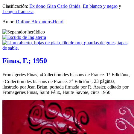
Clasificación:
Ex dono Gian Carlo Onida
,
En blanco y negro
y
Lengua francesa
.
Autor:
Dufour, Alexandre-Henri
.
Finas, F.; 1950
a
Fromageries Finas, «
Collection des blasons de France. 1
Edición
»,
a
«
Collection des blasons de France. 2
Edición
», 23 páginas,
ilustrado por Jean Brian, portada firmada por R. Assier, editado por
Fromageries Finas, Saint-Félix, Haute-Savoie, circa 1950.