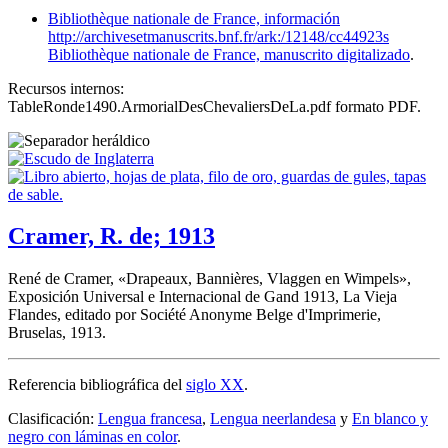
Bibliothèque nationale de France, información
http://archivesetmanuscrits.bnf.fr/ark:/12148/cc44923s
Bibliothèque nationale de France, manuscrito digitalizado
.
Recursos internos:
TableRonde1490.ArmorialDesChevaliersDeLa.pdf formato PDF.
Cramer, R. de; 1913
René de Cramer, «
Drapeaux, Bannières, Vlaggen en Wimpels
»,
Exposición Universal e Internacional de Gand 1913, La Vieja
Flandes, editado por Société Anonyme Belge d'Imprimerie,
Bruselas, 1913.
Referencia bibliográfica del
siglo XX
.
Clasificación:
Lengua francesa
,
Lengua neerlandesa
y
En blanco y
negro con láminas en color
.