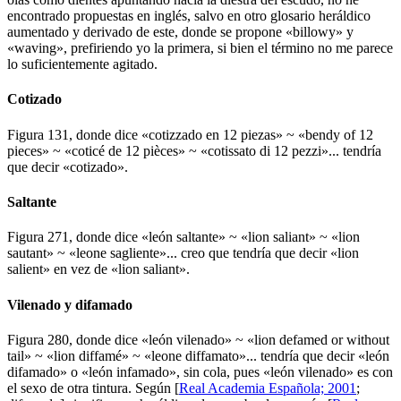
encontrado propuestas en inglés, salvo en otro glosario heráldico
aumentado y derivado de este, donde se propone «
billowy
» y
«
waving
», prefiriendo yo la primera, si bien el término no me parece
lo suficientemente agitado.
Cotizado
Figura 131, donde dice «
cotizzado en 12 piezas
» ~ «
bendy of 12
pieces
» ~ «
coticé de 12 pièces
» ~ «
cotissato di 12 pezzi
»... tendría
que decir «
cotizado
».
Saltante
Figura 271, donde dice «
león saltante
» ~ «
lion saliant
» ~ «
lion
sautant
» ~ «
leone sagliente
»... creo que tendría que decir «
lion
salient
» en vez de «
lion saliant
».
Vilenado y difamado
Figura 280, donde dice «
león vilenado
» ~ «
lion defamed or without
tail
» ~ «
lion diffamé
» ~ «
leone diffamato
»... tendría que decir «
león
difamado
» o «
león infamado
», sin cola, pues «
león vilenado
» es con
el sexo de otra tintura. Según [
Real Academia Española; 2001
;