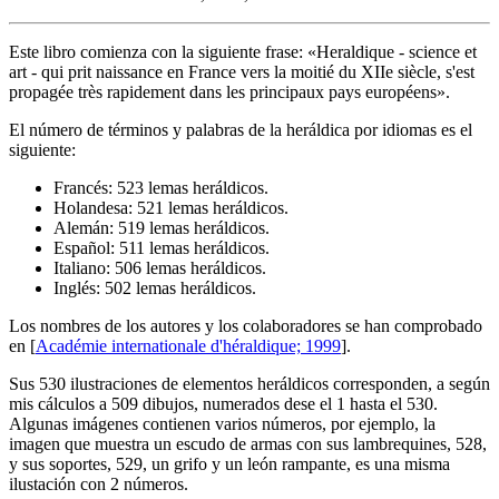
Este libro comienza con la siguiente frase: «
Heraldique - science et
art - qui prit naissance en France vers la moitié du XIIe siècle, s'est
propagée très rapidement dans les principaux pays européens
».
El número de términos y palabras de la heráldica por idiomas es el
siguiente:
Francés: 523 lemas heráldicos.
Holandesa: 521 lemas heráldicos.
Alemán: 519 lemas heráldicos.
Español: 511 lemas heráldicos.
Italiano: 506 lemas heráldicos.
Inglés: 502 lemas heráldicos.
Los nombres de los autores y los colaboradores se han comprobado
en [
Académie internationale d'héraldique; 1999
].
Sus 530 ilustraciones de elementos heráldicos corresponden, a según
mis cálculos a 509 dibujos, numerados dese el 1 hasta el 530.
Algunas imágenes contienen varios números, por ejemplo, la
imagen que muestra un escudo de armas con sus lambrequines, 528,
y sus soportes, 529, un grifo y un león rampante, es una misma
ilustación con 2 números.