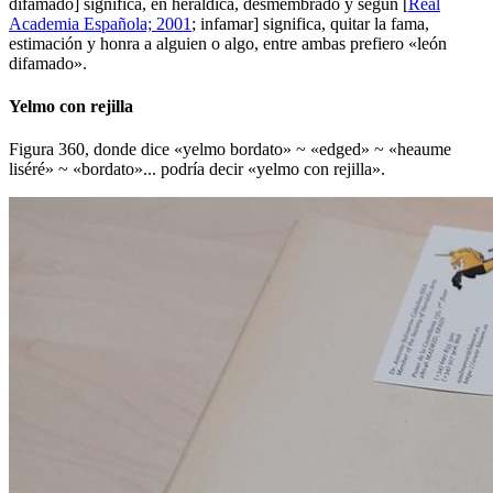
difamado] significa, en heráldica, desmembrado y según [
Real
Academia Española; 2001
; infamar] significa, quitar la fama,
estimación y honra a alguien o algo, entre ambas prefiero «
león
difamado
».
Yelmo con rejilla
Figura 360, donde dice «
yelmo bordato
» ~ «
edged
» ~ «
heaume
liséré
» ~ «
bordato
»... podría decir «
yelmo con rejilla
».