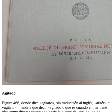
Agitado
Figura 466, donde dice «
agitafo
», sin traducción al inglés, «
afitée
» ~
«
agitato
»... tendría que decir «
agitado
», que es cuando el mar tiene
olas como dientes apuntando hacia la diestra del escudo, no he