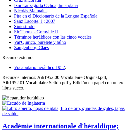
Cruz ancorada
Ixai Lanzagorta Ochoa, tinta plana
Nicolás Malmains
Pira en el Diccionario de la Lengua Española
Sanz Lacorte, J.; 2007
Siniestrado
Sir Thomas Grenville II
Términos heráldicos con las cinco vocales
Val'Quirico, burelete y búho
Zangenberg, Claes
Recurso externo:
Vocabulario heráldico 1952
.
Recursos internos: Aih1952.00.Vocabulaire.Original.pdf,
Aih1952.01.Vocabulaire.Sefidn.pdf y Edición en papel con un ex
libris sueco.
Académie internationale d'héraldique;