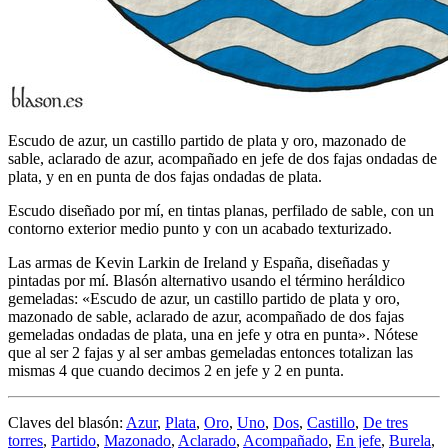
Escudo de azur, un castillo partido de plata y oro, mazonado de
sable, aclarado de azur, acompañado en jefe de dos fajas ondadas de
plata, y en en punta de dos fajas ondadas de plata.
Escudo diseñado por mí, en tintas planas, perfilado de sable, con un
contorno exterior medio punto y con un acabado texturizado.
Las armas de Kevin Larkin de Ireland y España, diseñadas y
pintadas por mí. Blasón alternativo usando el término heráldico
gemeladas: «
Escudo de azur, un castillo partido de plata y oro,
mazonado de sable, aclarado de azur, acompañado de dos fajas
gemeladas ondadas de plata, una en jefe y otra en punta
». Nótese
que al ser 2 fajas y al ser ambas gemeladas entonces totalizan las
mismas 4 que cuando decimos 2 en jefe y 2 en punta.
Claves del blasón:
Azur
,
Plata
,
Oro
,
Uno
,
Dos
,
Castillo
,
De tres
torres
,
Partido
,
Mazonado
,
Aclarado
,
Acompañado
,
En jefe
,
Burela
,