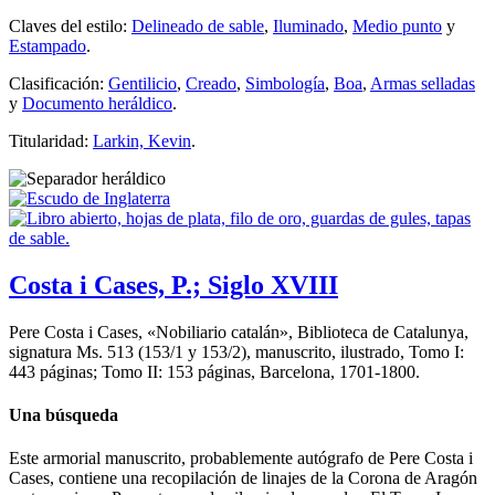
Claves del estilo:
Delineado de sable
,
Iluminado
,
Medio punto
y
Estampado
.
Clasificación:
Gentilicio
,
Creado
,
Simbología
,
Boa
,
Armas selladas
y
Documento heráldico
.
Titularidad:
Larkin, Kevin
.
Costa i Cases, P.; Siglo XVIII
Pere Costa i Cases, «
Nobiliario catalán
», Biblioteca de Catalunya,
signatura Ms. 513 (153/1 y 153/2), manuscrito, ilustrado, Tomo I:
443 páginas; Tomo II: 153 páginas, Barcelona, 1701-1800.
Una búsqueda
Este armorial manuscrito, probablemente autógrafo de Pere Costa i
Cases, contiene una recopilación de linajes de la Corona de Aragón