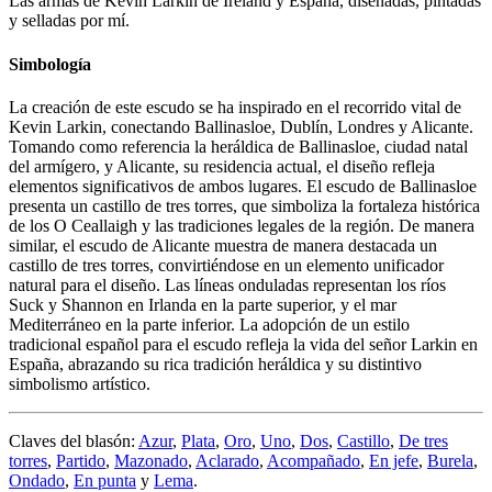
Las armas de Kevin Larkin de Ireland y España, diseñadas, pintadas
y selladas por mí.
Simbología
La creación de este escudo se ha inspirado en el recorrido vital de
Kevin Larkin, conectando Ballinasloe, Dublín, Londres y Alicante.
Tomando como referencia la heráldica de Ballinasloe, ciudad natal
del armígero, y Alicante, su residencia actual, el diseño refleja
elementos significativos de ambos lugares. El escudo de Ballinasloe
presenta un castillo de tres torres, que simboliza la fortaleza histórica
de los O Ceallaigh y las tradiciones legales de la región. De manera
similar, el escudo de Alicante muestra de manera destacada un
castillo de tres torres, convirtiéndose en un elemento unificador
natural para el diseño. Las líneas onduladas representan los ríos
Suck y Shannon en Irlanda en la parte superior, y el mar
Mediterráneo en la parte inferior. La adopción de un estilo
tradicional español para el escudo refleja la vida del señor Larkin en
España, abrazando su rica tradición heráldica y su distintivo
simbolismo artístico.
Claves del blasón:
Azur
,
Plata
,
Oro
,
Uno
,
Dos
,
Castillo
,
De tres
torres
,
Partido
,
Mazonado
,
Aclarado
,
Acompañado
,
En jefe
,
Burela
,
Ondado
,
En punta
y
Lema
.