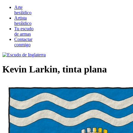
Arte
heráldico
Artista
heráldico
Tu escudo
de armas
Contactar
conmigo
Kevin Larkin, tinta plana