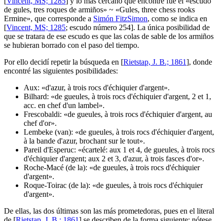
[
Vincent, MS; 1285
] y lo más cercano que encontré fue el «
escudo
de gules, tres roques de armiños
» ~ «
Gules, three chess rooks
Ermine
», que corresponde a
Simón FitzSimon
, como se indica en
[
Vincent, MS; 1285
; escudo número 254]. La única posibilidad de
que se tratara de ese escudo es que las colas de sable de los armiños
se hubieran borrado con el paso del tiempo.
Por ello decidí repetir la búsqueda en [
Rietstap, J. B.; 1861
], donde
encontré las siguientes posibilidades:
Aux: «
d'azur, à trois rocs d'échiquier d'argent
».
Bilhard: «
de gueules, à trois rocs d'échiquier d'argent, 2 et 1,
acc. en chef d'un lambel
».
Frescobaldi: «
de gueules, à trois rocs d'échiquier d'argent, au
chef d'or
».
Lembeke (van): «
de gueules, à trois rocs d'échiquier d'argent,
à la bande d'azur, brochant sur le tout
».
Pareil d'Esperuc: «
écartelé: aux 1 et 4, de gueules, à trois rocs
d'échiquier d'argent; aux 2 et 3, d'azur, à trois fasces d'or
».
Roche-Macé (de la): «
de gueules, à trois rocs d'échiquier
d'argent
».
Roque-Toirac (de la): «
de gueules, à trois rocs d'échiquier
d'argent
».
De ellas, las dos últimas son las más prometedoras, pues en el literal
de [
Rietstap, J. B.; 1861
] se describen de la forma siguiente; nótese