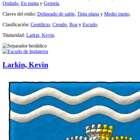
Ondado
,
En punta
y
Gemela
.
Claves del estilo:
Delineado de sable
,
Tinta plana
y
Medio punto
.
Clasificación:
Gentilicio
,
Creado
,
Boa
y
Escudo
.
Titularidad:
Larkin, Kevin
.
Larkin, Kevin