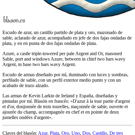
Escudo de azur, un castillo partido de plata y oro, mazonado de
sable, aclarado de azur, acompañado en jefe de dos fajas ondadas de
plata, y en en punta de dos fajas ondadas de plata.
Azure, a castle triple-towered per pale Argent and Or, masoned
Sable, port and windows Azure, between in chief two bars wavy
Argent, in base two bars wavy Argent.
Escudo de armas diseñado por mí, iluminado con luces y sombras,
perfilado de sable, con un perfil exterior medio punto y con un
acabado de trazo alzado.
Las armas de Kevin Larkin de Ireland y España, diseñadas y
pintadas por mí. Blasón en francés: «
D'azur à la tour partie d'argent
et d'or, donjonnée de trois tourelles, maçonnée de sable, ouverte et
ajourée du champ, accompagnée en chef et en pointe de deux
jumelles ondées d'argent
».
Claves del blasón:
Azur
,
Plata
,
Oro
,
Uno
,
Dos
,
Castillo
,
De tres