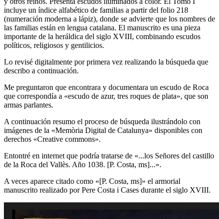
y otros reinos. Presenta escudos iluminados a color. El Tomo I
incluye un índice alfabético de familias a partir del folio 218
(numeración moderna a lápiz), donde se advierte que los nombres de
las familias están en lengua catalana. El manuscrito es una pieza
importante de la heráldica del siglo XVIII, combinando escudos
políticos, religiosos y gentilicios.
Lo revisé digitalmente por primera vez realizando la búsqueda que
describo a continuación.
Me preguntaron que encontrara y documentara un escudo de Roca
que correspondía a «
escudo de azur, tres roques de plata
», que son
armas parlantes.
A continuación resumo el proceso de búsqueda ilustrándolo con
imágenes de la «
Memòria Digital de Catalunya
» disponibles con
derechos «
Creative commons
».
Entontré en internet que podría tratarse de «
...los Señores del castillo
de la Roca del Vallès. Año 1038. [P. Costa, ms]...
».
A veces aparece citado como «
[P. Costa, ms]
» el armorial
manuscrito realizado por Pere Costa i Cases durante el siglo XVIII.