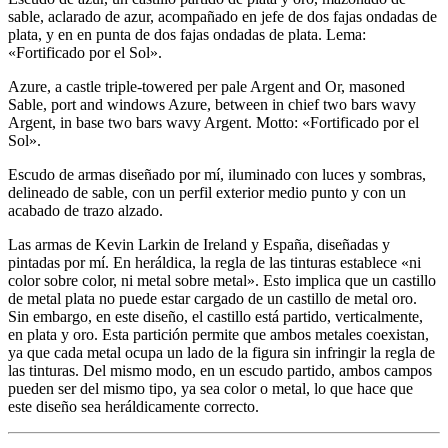
sable, aclarado de azur, acompañado en jefe de dos fajas ondadas de
plata, y en en punta de dos fajas ondadas de plata. Lema:
«Fortificado por el Sol».
Azure, a castle triple-towered per pale Argent and Or, masoned
Sable, port and windows Azure, between in chief two bars wavy
Argent, in base two bars wavy Argent. Motto: «Fortificado por el
Sol».
Escudo de armas diseñado por mí, iluminado con luces y sombras,
delineado de sable, con un perfil exterior medio punto y con un
acabado de trazo alzado.
Las armas de Kevin Larkin de Ireland y España, diseñadas y
pintadas por mí. En heráldica, la regla de las tinturas establece «
ni
color sobre color, ni metal sobre metal
». Esto implica que un castillo
de metal plata no puede estar cargado de un castillo de metal oro.
Sin embargo, en este diseño, el castillo está partido, verticalmente,
en plata y oro. Esta partición permite que ambos metales coexistan,
ya que cada metal ocupa un lado de la figura sin infringir la regla de
las tinturas. Del mismo modo, en un escudo partido, ambos campos
pueden ser del mismo tipo, ya sea color o metal, lo que hace que
este diseño sea heráldicamente correcto.