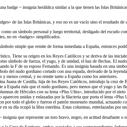
na badge ~ insignia heráldica similar a la que tienen las Islas Británi
adges
» de las Islas Británicas, y eso no es un vacío sino el resultado de u
ó como un símbolo personal y luego territorial, desligado del escudo c
tes, no en «
badges
» simplificados.
símbolo simple que remite de forma inmediata a España, entonces podría
stico. Tiene su origen en los Reyes Católicos y se deriva de las inicial
omo símbolo de fuerza, el yugo, y de unidad, el haz de flechas. El nudo
usando la F de su esposo Fernando. Es una insignia basada en una simbo
símbolo del nudo gordiano cortado con una espada, derivado de la leye
o y menos central, y no remite tanto a España como los anteriores.
na Juana de Castilla, hija de los Reyes Católicos, introdujo la cruz de
ite a España más que el nudo gordiano, pero menos que el yugo y las fl
olumnas de Hércules con su lema «
Plus Ultra
», introducido por el niet
aparecen unidas y enlazadas por la filacteria que porta el lema «
Plus U
ron por todo el globo y fueron el patrón monetario mundial, actuando c
en su día ocupó la libra esterlina. Estas columnas, entrelazadas por una
~ insignia que represente un toro bravo, negro, en actitud desafiante o 
o y la Cruz de Santiago, ambas asociadas a sus correspondientes órdene