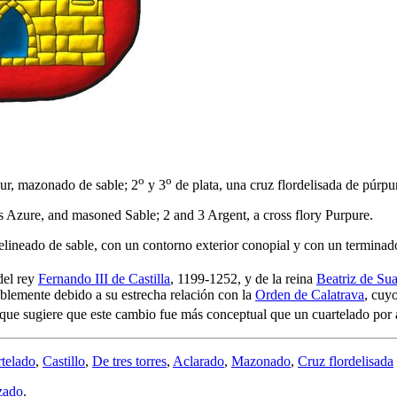
o
o
zur, mazonado de sable; 2
y 3
de plata, una cruz flordelisada de púrpu
ws Azure, and masoned Sable; 2 and 3 Argent, a cross flory Purpure.
ineado de sable, con un contorno exterior conopial y con un terminado
del rey
Fernando III de Castilla
, 1199-1252, y de la reina
Beatriz de Su
ablemente debido a su estrecha relación con la
Orden de Calatrava
, cuy
o que sugiere que este cambio fue más conceptual que un cuartelado por 
telado
,
Castillo
,
De tres torres
,
Aclarado
,
Mazonado
,
Cruz flordelisada
zado
.