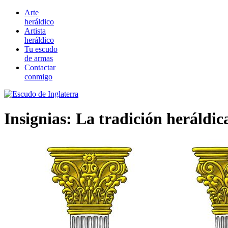
Arte
heráldico
Artista
heráldico
Tu escudo
de armas
Contactar
conmigo
Insignias: La tradición heráldica