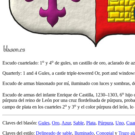
o
o
Escudo cuartelado: 1
y 4
de gules, un castillo de oro, aclarado de a
Quarterly: 1 and 4 Gules, a castle triple-towered Or, port and windo
Escudo de armas blasonado por mí, iluminado con luces y sombras, del
o
Escudo de armas del infante Enrique de Castilla, 1230–1303, 6
hijo 
púrpura del reino de León por una cruz flordelisada de púrpura, prob
o
o
campo de plata en los cuarteles 2
y 3
y el color púrpura del león, l
Claves del blasón:
Gules
,
Oro
,
Azur
,
Sable
,
Plata
,
Púrpura
,
Uno
,
Cuar
Claves del estilo:
Delineado de sable
,
Iluminado
,
Conopial
y
Trazo al