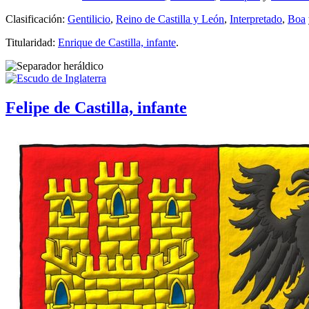
Clasificación:
Gentilicio
,
Reino de Castilla y León
,
Interpretado
,
Boa
Titularidad:
Enrique de Castilla, infante
.
Felipe de Castilla, infante