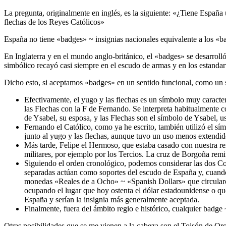
La pregunta, originalmente en inglés, es la siguiente: «
¿Tiene España u
flechas de los Reyes Católicos
»
España no tiene «
badges
» ~ insignias nacionales equivalente a los «
b
En Inglaterra y en el mundo anglo-británico, el «
badges
» se desarroll
simbólico recayó casi siempre en el escudo de armas y en los estandar
Dicho esto, si aceptamos «
badges
» en un sentido funcional, como un 
Efectivamente, el yugo y las flechas es un símbolo muy caracterí
las Flechas con la F de Fernando. Se interpreta habitualmente c
de Ysabel, su esposa, y las Flechas son el símbolo de Ysabel, 
Fernando el Católico, como ya he escrito, también utilizó el 
junto al yugo y las flechas, aunque tuvo un uso menos extendid
Más tarde, Felipe el Hermoso, que estaba casado con nuestra rei
militares, por ejemplo por los Tercios. La cruz de Borgoña rem
Siguiendo el orden cronológico, podemos considerar las dos C
separadas actúan como soportes del escudo de España y, cuando 
monedas «
Reales de a Ocho
» ~ «
Spanish Dollars
» que circula
ocupando el lugar que hoy ostenta el dólar estadounidense o que 
España y serían la insignia más generalmente aceptada.
Finalmente, fuera del ámbito regio e histórico, cualquier badge 
Otras posibilidades que se me vienen a la cabeza son el Toisón de Or