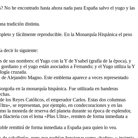
cas? No he encontrado hasta ahora nada para España salvo el yugo y las
na tradición distinta.
ompleto y fácilmente reproducible. En la Monarquía Hispánica el peso
 decir lo siguiente:
es de sus nombres: el Yugo con la Y de Ysabel (grafía de la época), y
 gordiano y el yugo están asociados a Fernando; y el Yugo utiliza la Y
logía cruzada.
nda de Alejandro Magno. Este emblema aparece a veces representado
 Borgoña en la monarquía hispánica. Fue utilizada en banderas
echas.
o de los Reyes Católicos, el emperador Carlos. Estas dos columnas
ltra
», se representan, por ejemplo, en condecoraciones y en las
omo la moneda de reserva del planeta durante su época de esplendor,
 filacteria con el lema «
Plus Ultra
», remiten de forma inmediata a
noble remitirá de forma inmediata a España para quien lo vea.
s de caballerías, pero que podrían funcionar como «
badge
» ~ insignia,