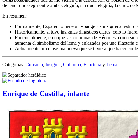
de tener que elegir entre ambas elegiría, sin duda elegiría, la Cruz de 
En resumen:
Formalmente, España no tiene un «
badge
» ~ insignia al estilo b
Históricamente, sí tuvo insignias dinásticos claras, colo lo fuer
Funcionalmente, creo que las columnas de Hércules, con o sin co
aumenta el simbolismo del lema y enlazadas por una filacteria c
Actualmente, una insginia nueva que se tuviera que hacer conte
Categorías:
Consulta
,
Insignia
,
Columna
,
Filacteria
y
Lema
.
Enrique de Castilla, infante