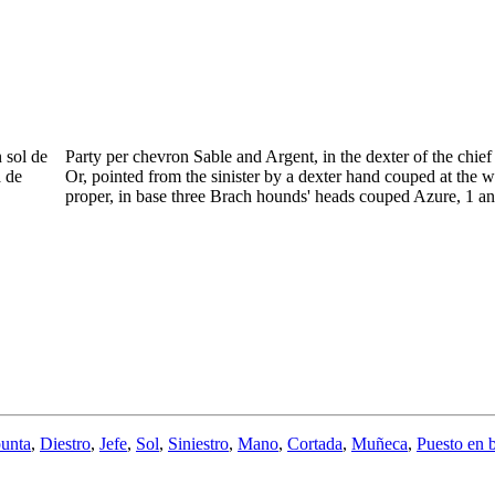
 sol de
Party per chevron Sable and Argent, in the dexter of the chief
a de
Or, pointed from the sinister by a dexter hand couped at the w
proper, in base three Brach hounds' heads couped Azure, 1 an
punta
,
Diestro
,
Jefe
,
Sol
,
Siniestro
,
Mano
,
Cortada
,
Muñeca
,
Puesto en 