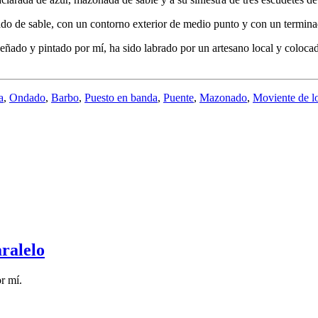
ado de sable, con un contorno exterior de medio punto y con un termina
ñado y pintado por mí, ha sido labrado por un artesano local y colocad
a
,
Ondado
,
Barbo
,
Puesto en banda
,
Puente
,
Mazonado
,
Moviente de lo
aralelo
r mí.