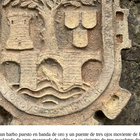
un barbo puesto en banda de oro y un puente de tres ojos moviente de 
clarada de azur, mazonada de sable y a su siniestra de tres escudetes de