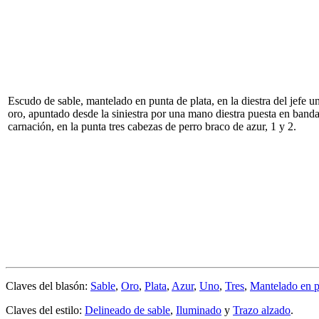
Escudo de sable, mantelado en punta de plata, en la diestra del jefe un
oro, apuntado desde la siniestra por una mano diestra puesta en band
carnación, en la punta tres cabezas de perro braco de azur, 1 y 2.
Claves del blasón:
Sable
,
Oro
,
Plata
,
Azur
,
Uno
,
Tres
,
Mantelado en 
Claves del estilo:
Delineado de sable
,
Iluminado
y
Trazo alzado
.