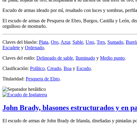
Escudo de armas ideado por mí, resaltado con luces y sombras, perfil
El escudo de armas de Pesquera de Ebro, Burgos, Castilla y León, dise
orgulloso de mostrarlo.
Claves del blasón:
Plata
,
Oro
,
Azur
,
Sable
,
Uno
,
Tres
,
Sumado
,
Burel
Escudete
y
Ordenado
.
Claves del estilo:
Delineado de sable
,
Iluminado
y
Medio punto
.
Clasificación:
Político
,
Creado
,
Boa
y
Escudo
.
Titularidad:
Pesquera de Ebro
.
John Brady, blasones estructurados y en p
El escudo de armas de John Brady de Irlanda, diseñadas y pintadas po