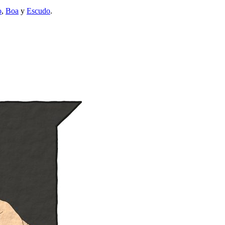
o
,
Boa
y
Escudo
.