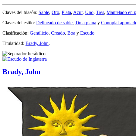
Claves del blasón:
Sable
,
Oro
,
Plata
,
Azur
,
Uno
,
Tres
,
Mantelado en 
Claves del estilo:
Delineado de sable
,
Tinta plana
y
Conopial apuntado
Clasificación:
Gentilicio
,
Creado
,
Boa
y
Escudo
.
Titularidad:
Brady, John
.
Brady, John