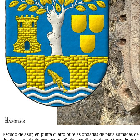
Escudo de azur, en punta cuatro burelas ondadas de plata sumadas de 
de plata, hojada de oro, acompañada a su diestra de una torre de oro, a