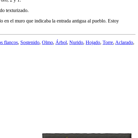
do texturizado.
o en el muro que indicaba la entrada antigua al pueblo. Estoy
s flancos
,
Sostenido
,
Olmo
,
Árbol
,
Nurido
,
Hojado
,
Torre
,
Aclarado
,