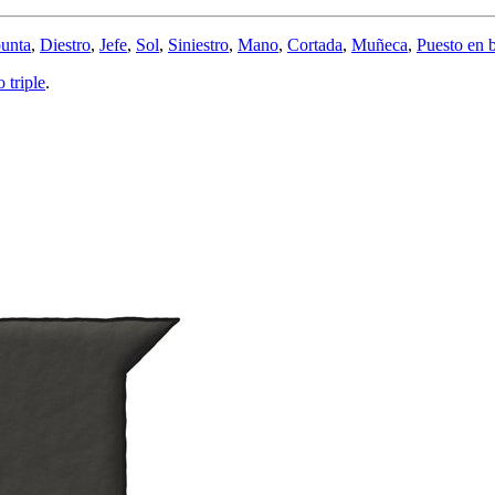
punta
,
Diestro
,
Jefe
,
Sol
,
Siniestro
,
Mano
,
Cortada
,
Muñeca
,
Puesto en 
 triple
.