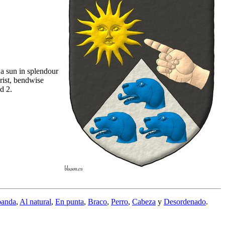
 a sun in splendour
rist, bendwise
d 2.
banda
,
Al natural
,
En punta
,
Braco
,
Perro
,
Cabeza
y
Desordenado
.