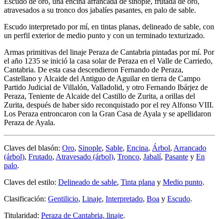
Escudo de oro, una encina arrancada de sinople, frutada de oro,
atravesados a su tronco dos jabalíes pasantes, en palo de sable.
Escudo interpretado por mí, en tintas planas, delineado de sable, con
un perfil exterior de medio punto y con un terminado texturizado.
Armas primitivas del linaje Peraza de Cantabria pintadas por mí. Por
el año 1235 se inició la casa solar de Peraza en el Valle de Carriedo,
Cantabria. De esta casa descendieron Fernando de Peraza,
Castellano y Alcaide del Antiguo de Aguilar en tierra de Campo
Partido Judicial de Villalón, Valladolid, y otro Fernando Ibárjez de
Peraza, Teniente de Alcaide del Castillo de Zurita, a orillas del
Zurita, después de haber sido reconquistado por el rey Alfonso VIII.
Los Peraza entroncaron con la Gran Casa de Ayala y se apellidaron
Peraza de Ayala.
Claves del blasón:
Oro
,
Sinople
,
Sable
,
Encina
,
Árbol
,
Arrancado
(árbol)
,
Frutado
,
Atravesado (árbol)
,
Tronco
,
Jabalí
,
Pasante
y
En
palo
.
Claves del estilo:
Delineado de sable
,
Tinta plana
y
Medio punto
.
Clasificación:
Gentilicio
,
Linaje
,
Interpretado
,
Boa
y
Escudo
.
Titularidad:
Peraza de Cantabria, linaje
.