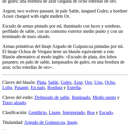
de gules; una bordura de azur cargada de ocho estrellas de oro.
Argent, two wolves passant, in pale Sable, langued Gules; a bordure
Azure charged with eight mullets Or.
Escudo de armas pintado por mí, iluminado con luces y sombras,
perfilado de sable, con un contorno exterior medio punto y con un
terminado de trazo alzado.
Armas primitivas del linaje Argudo de Guipuzcoa pintadas por mí.
El linaje Ochoa de Vergara tiene un blasón equivalente a este.
Blasón alternativo al modo inglés: «
Escudo de plata, dos lobos
pasantes; en palo de sable, lampasados de gules; en una bordura de
azur, ocho estrellas de oro
».
Claves del blasón:
Plata
,
Sable
,
Gules
,
Azur
,
Oro
,
Uno
,
Ocho
,
Lobo
,
Pasante
,
En palo
,
Bordura
y
Estrella
.
Claves del estilo:
Delineado de sable
,
Iluminado
,
Medio punto
y
Trazo alzado
.
Clasificación:
Gentilicio
,
Linaje
,
Interpretado
,
Boa
y
Escudo
.
Titularidad:
Argudo de Guipuzcoa, linaje
.