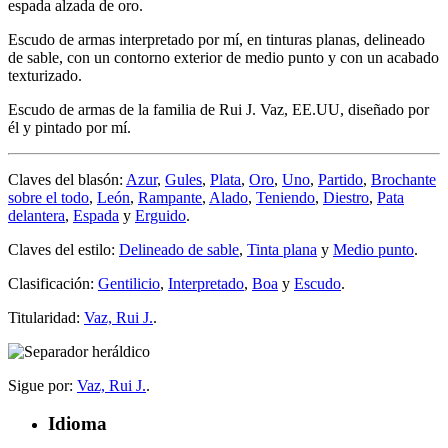
espada alzada de oro.
Escudo de armas interpretado por mí, en tinturas planas, delineado
de sable, con un contorno exterior de medio punto y con un acabado
texturizado.
Escudo de armas de la familia de Rui J. Vaz, EE.UU, diseñado por
él y pintado por mí.
Claves del blasón:
Azur
,
Gules
,
Plata
,
Oro
,
Uno
,
Partido
,
Brochante
sobre el todo
,
León
,
Rampante
,
Alado
,
Teniendo
,
Diestro
,
Pata
delantera
,
Espada
y
Erguido
.
Claves del estilo:
Delineado de sable
,
Tinta plana
y
Medio punto
.
Clasificación:
Gentilicio
,
Interpretado
,
Boa
y
Escudo
.
Titularidad:
Vaz, Rui J.
.
Sigue por:
Vaz, Rui J.
.
Idioma