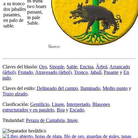
its trunk
a su tronco
two boars
dos jabalíes
passant,
pasantes,
in pale
en palo de
Sable.
sable.
Claves del blasón:
Oro
,
Sinople
,
Sable
,
Encina
,
Árbol
,
Arrancado
(árbol)
,
Frutado
,
Atravesado (árbol)
,
Tronco
,
Jabalí
,
Pasante
y
En
palo
.
Claves del estilo:
Delineado del campo
,
Iluminado
,
Medio punto
y
Trazo alzado
.
Clasificación:
Gentilicio
,
Linaje
,
Interpretado
,
Blasones
estructurados y en paralelo
,
Boa
y
Escudo
.
Titularidad:
Peraza de Cantabria, linaje
.