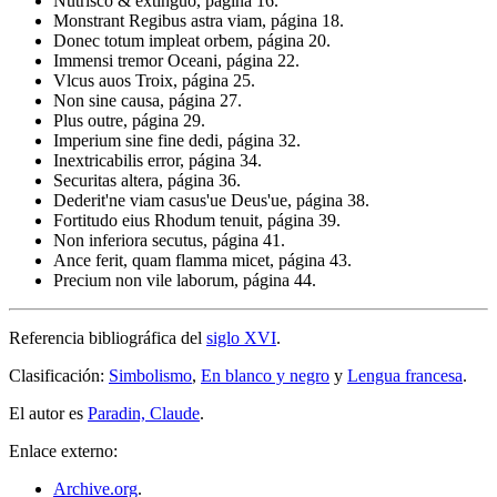
Nutrisco & extinguo, página 16.
Monstrant Regibus astra viam, página 18.
Donec totum impleat orbem, página 20.
Immensi tremor Oceani, página 22.
Vlcus auos Troix, página 25.
Non sine causa, página 27.
Plus outre, página 29.
Imperium sine fine dedi, página 32.
Inextricabilis error, página 34.
Securitas altera, página 36.
Dederit'ne viam casus'ue Deus'ue, página 38.
Fortitudo eius Rhodum tenuit, página 39.
Non inferiora secutus, página 41.
Ance ferit, quam flamma micet, página 43.
Precium non vile laborum, página 44.
Referencia bibliográfica del
siglo XVI
.
Clasificación:
Simbolismo
,
En blanco y negro
y
Lengua francesa
.
El autor es
Paradin, Claude
.
Enlace externo:
Archive.org
.