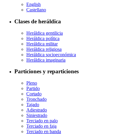
English
Castellano
Clases de heráldica
Heráldica gentilicia
Heráldica política
Heráldica militar
Heráldica religiosa
Heráldica socioeconómica
Heráldica imaginaria
Particiones y reparticiones
Pleno
Partido
Cortado
Tronchado
Tajado
Adiestrado
Siniestrado
Terciado en palo
Terciado en faja
Terciado en banda