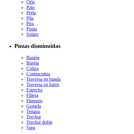
Orla
Palo
Perla
Pila
Pira
Punta
Sotuer
Piezas disminuidas
Bastón
Burela
Cotiza
Contracotiza
Traversa en banda
Traversa en barra
Estrecha
Filiera
Flanquis
Gemela
Tenaza
Trechor
Trechor doble
Vara