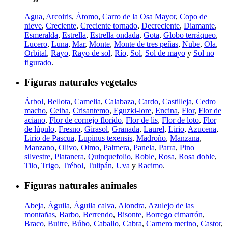
Agua
,
Arcoiris
,
Átomo
,
Carro de la Osa Mayor
,
Copo de
nieve
,
Creciente
,
Creciente tornado
,
Decreciente
,
Diamante
,
Esmeralda
,
Estrella
,
Estrella ondada
,
Gota
,
Globo terráqueo
,
Lucero
,
Luna
,
Mar
,
Monte
,
Monte de tres peñas
,
Nube
,
Ola
,
Orbital
,
Rayo
,
Rayo de sol
,
Río
,
Sol
,
Sol de mayo
y
Sol no
figurado
.
Figuras naturales vegetales
Árbol
,
Bellota
,
Camelia
,
Calabaza
,
Cardo
,
Castilleja
,
Cedro
macho
,
Ceiba
,
Crisantemo
,
Eguzki-lore
,
Encina
,
Flor
,
Flor de
aciano
,
Flor de cornejo florido
,
Flor de lis
,
Flor de loto
,
Flor
de lúpulo
,
Fresno
,
Girasol
,
Granada
,
Laurel
,
Lirio
,
Azucena
,
Lirio de Pascua
,
Lupinus texensis
,
Madroño
,
Manzana
,
Manzano
,
Olivo
,
Olmo
,
Palmera
,
Panela
,
Parra
,
Pino
silvestre
,
Platanera
,
Quinquefolio
,
Roble
,
Rosa
,
Rosa doble
,
Tilo
,
Trigo
,
Trébol
,
Tulipán
,
Uva
y
Racimo
.
Figuras naturales animales
Abeja
,
Águila
,
Águila calva
,
Alondra
,
Azulejo de las
montañas
,
Barbo
,
Berrendo
,
Bisonte
,
Borrego cimarrón
,
Braco
,
Buitre
,
Búho
,
Caballo
,
Cabra
,
Carnero merino
,
Castor
,