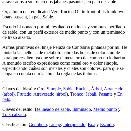
atravesados a su tronco dos jabalíes pasantes, en palo de sable.
Or, a holm oak eradicated Vert, fructed Or, in front of its trunk two
boars passant, in pale Sable.
Escudo blasonado por mí, resaltado con luces y sombras, perfilado
de sable, con un perfil exterior de medio punto y con un terminado
de trazo alzado.
Armas primitivas del linaje Peraza de Cantabria pintadas por mí. He
pintado las bellotas de metal oro sobre las hojas de color sinople
para que resalten, ya que sobre el metal oro del campo no lo harían.
A menudo escribo expresiones como metal oro y color sinople,
especificando cuáles son metales y cuáles son colores, para que se
tenga en cuenta en relación a la regla de las tinturas.
Claves del blasón:
Oro
,
Sinople
,
Sable
,
Encina
,
Árbol
,
Arrancado
(árbol)
,
Frutado
,
Atravesado (árbol)
,
Tronco
,
Jabalí
,
Pasante
y
En
palo
.
Claves del estilo:
Delineado de sable
,
Iluminado
,
Medio punto
y
Trazo alzado
.
Clasificación:
Gentilicio
,
Linaje
,
Interpretado
,
Boa
y
Escudo
.