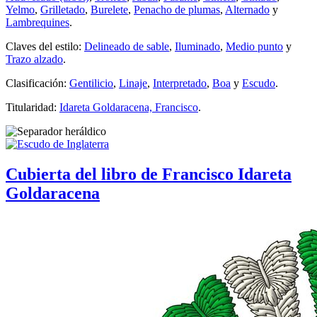
Yelmo
,
Grilletado
,
Burelete
,
Penacho de plumas
,
Alternado
y
Lambrequines
.
Claves del estilo:
Delineado de sable
,
Iluminado
,
Medio punto
y
Trazo alzado
.
Clasificación:
Gentilicio
,
Linaje
,
Interpretado
,
Boa
y
Escudo
.
Titularidad:
Idareta Goldaracena, Francisco
.
Cubierta del libro de Francisco Idareta
Goldaracena