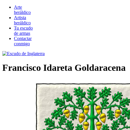
Arte
heráldico
Artista
heráldico
Tu escudo
de armas
Contactar
conmigo
Francisco Idareta Goldaracena