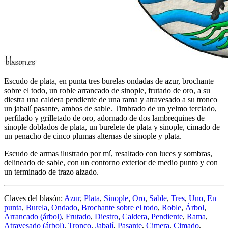
Escudo de plata, en punta tres burelas ondadas de azur, brochante
sobre el todo, un roble arrancado de sinople, frutado de oro, a su
diestra una caldera pendiente de una rama y atravesado a su tronco
un jabalí pasante, ambos de sable. Timbrado de un yelmo terciado,
perfilado y grilletado de oro, adornado de dos lambrequines de
sinople doblados de plata, un burelete de plata y sinople, cimado de
un penacho de cinco plumas alternas de sinople y plata.
Escudo de armas ilustrado por mí, resaltado con luces y sombras,
delineado de sable, con un contorno exterior de medio punto y con
un terminado de trazo alzado.
Claves del blasón:
Azur
,
Plata
,
Sinople
,
Oro
,
Sable
,
Tres
,
Uno
,
En
punta
,
Burela
,
Ondado
,
Brochante sobre el todo
,
Roble
,
Árbol
,
Arrancado (árbol)
,
Frutado
,
Diestro
,
Caldera
,
Pendiente
,
Rama
,
Atravesado (árbol)
,
Tronco
,
Jabalí
,
Pasante
,
Cimera
,
Cimado
,