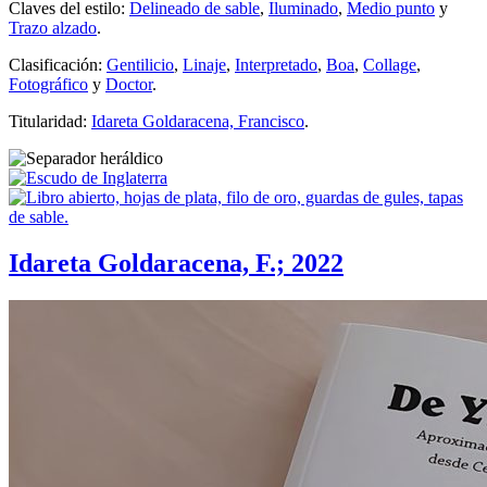
Claves del estilo:
Delineado de sable
,
Iluminado
,
Medio punto
y
Trazo alzado
.
Clasificación:
Gentilicio
,
Linaje
,
Interpretado
,
Boa
,
Collage
,
Fotográfico
y
Doctor
.
Titularidad:
Idareta Goldaracena, Francisco
.
Idareta Goldaracena, F.; 2022