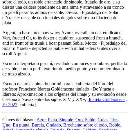
sobre el todo, un roble arrancado de sinople, frutado de oro, a su
diestra una caldera pendiente de una rama y atravesado a su tronco
un jabalí pasante, ambos de sable. Divisa: «Fijosdalgo del Solar
d'Yraeta» de sable con iniciales de gules sobre una filacteria de
plata.
Argent, in base three bars wavy Azure, overall, an oak eradicated
Vert, fructed Or, to its dexter a cauldron suspended from a branch,
and in front of its trunk a boar passant Sable. Motto: «Fijosdalgo del
Solar d'Yraeta» depicted as Sable with initial letters Gules over a
scroll Argent.
Escudo interpretado por mí, resaltado con luces y sombras, perfilado
de sable, con un perfil exterior de medio punto y con un terminado
de trazo alzado.
Escudo de armas pintado por mí para la cubierta del libro del
profesor Francisco Idareta Goldaracena titulado «
De Yraeta a
Idareta: Aproximación a los orígenes del linaje y su evolución desde
Cestona a Navaz entre los siglos XIV y XX
», [
Idareta Goldaracena,
F.; 2022
; cubierta].
Claves del blasón:
Azur
,
Plata
,
Sinople
,
Oro
,
Sable
,
Gules
,
Tres
,
Uno
,
En punta
,
Burela
,
Ondado
,
Brochante sobre el todo
,
Roble
,