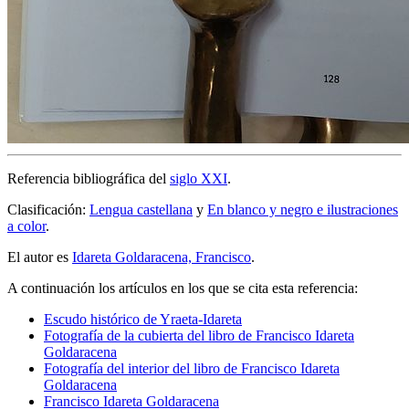
Referencia bibliográfica del
siglo XXI
.
Clasificación:
Lengua castellana
y
En blanco y negro e ilustraciones
a color
.
El autor es
Idareta Goldaracena, Francisco
.
A continuación los artículos en los que se cita esta referencia:
Escudo histórico de Yraeta-Idareta
Fotografía de la cubierta del libro de Francisco Idareta
Goldaracena
Fotografía del interior del libro de Francisco Idareta
Goldaracena
Francisco Idareta Goldaracena