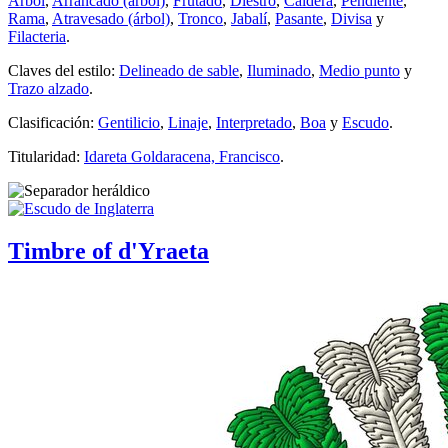
Árbol
,
Arrancado (árbol)
,
Frutado
,
Diestro
,
Caldera
,
Pendiente
,
Rama
,
Atravesado (árbol)
,
Tronco
,
Jabalí
,
Pasante
,
Divisa
y
Filacteria
.
Claves del estilo:
Delineado de sable
,
Iluminado
,
Medio punto
y
Trazo alzado
.
Clasificación:
Gentilicio
,
Linaje
,
Interpretado
,
Boa
y
Escudo
.
Titularidad:
Idareta Goldaracena, Francisco
.
Timbre of d'Yraeta