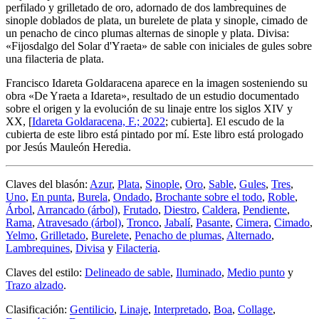
perfilado y grilletado de oro, adornado de dos lambrequines de
sinople doblados de plata, un burelete de plata y sinople, cimado de
un penacho de cinco plumas alternas de sinople y plata. Divisa:
«Fijosdalgo del Solar d'Yraeta» de sable con iniciales de gules sobre
una filacteria de plata.
Francisco Idareta Goldaracena aparece en la imagen sosteniendo su
obra «
De Yraeta a Idareta
», resultado de un estudio documentado
sobre el origen y la evolución de su linaje entre los siglos XIV y
XX, [
Idareta Goldaracena, F.; 2022
; cubierta]. El escudo de la
cubierta de este libro está pintado por mí. Este libro está prologado
por Jesús Mauleón Heredia.
Claves del blasón:
Azur
,
Plata
,
Sinople
,
Oro
,
Sable
,
Gules
,
Tres
,
Uno
,
En punta
,
Burela
,
Ondado
,
Brochante sobre el todo
,
Roble
,
Árbol
,
Arrancado (árbol)
,
Frutado
,
Diestro
,
Caldera
,
Pendiente
,
Rama
,
Atravesado (árbol)
,
Tronco
,
Jabalí
,
Pasante
,
Cimera
,
Cimado
,
Yelmo
,
Grilletado
,
Burelete
,
Penacho de plumas
,
Alternado
,
Lambrequines
,
Divisa
y
Filacteria
.
Claves del estilo:
Delineado de sable
,
Iluminado
,
Medio punto
y
Trazo alzado
.
Clasificación:
Gentilicio
,
Linaje
,
Interpretado
,
Boa
,
Collage
,