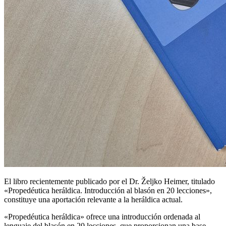
El libro recientemente publicado por el Dr. Željko Heimer, titulado
«
Propedéutica heráldica. Introducción al blasón en 20 lecciones
»,
constituye una aportación relevante a la heráldica actual.
«
Propedéutica heráldica
» ofrece una introducción ordenada al
lenguaje del blasón en 20 lecciones, que proporcionan una base