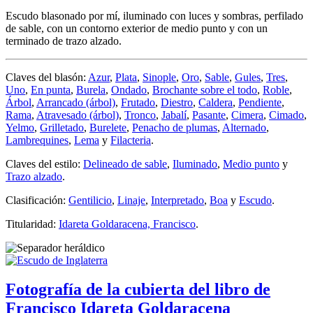
Escudo blasonado por mí, iluminado con luces y sombras, perfilado
de sable, con un contorno exterior de medio punto y con un
terminado de trazo alzado.
Claves del blasón:
Azur
,
Plata
,
Sinople
,
Oro
,
Sable
,
Gules
,
Tres
,
Uno
,
En punta
,
Burela
,
Ondado
,
Brochante sobre el todo
,
Roble
,
Árbol
,
Arrancado (árbol)
,
Frutado
,
Diestro
,
Caldera
,
Pendiente
,
Rama
,
Atravesado (árbol)
,
Tronco
,
Jabalí
,
Pasante
,
Cimera
,
Cimado
,
Yelmo
,
Grilletado
,
Burelete
,
Penacho de plumas
,
Alternado
,
Lambrequines
,
Lema
y
Filacteria
.
Claves del estilo:
Delineado de sable
,
Iluminado
,
Medio punto
y
Trazo alzado
.
Clasificación:
Gentilicio
,
Linaje
,
Interpretado
,
Boa
y
Escudo
.
Titularidad:
Idareta Goldaracena, Francisco
.
Fotografía de la cubierta del libro de
Francisco Idareta Goldaracena