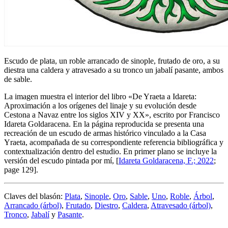
Escudo de plata, un roble arrancado de sinople, frutado de oro, a su
diestra una caldera y atravesado a su tronco un jabalí pasante, ambos
de sable.
La imagen muestra el interior del libro «
De Yraeta a Idareta:
Aproximación a los orígenes del linaje y su evolución desde
Cestona a Navaz entre los siglos XIV y XX
», escrito por Francisco
Idareta Goldaracena. En la página reproducida se presenta una
recreación de un escudo de armas histórico vinculado a la Casa
Yraeta, acompañada de su correspondiente referencia bibliográfica y
contextualización dentro del estudio. En primer plano se incluye la
versión del escudo pintada por mí, [
Idareta Goldaracena, F.; 2022
;
page 129].
Claves del blasón:
Plata
,
Sinople
,
Oro
,
Sable
,
Uno
,
Roble
,
Árbol
,
Arrancado (árbol)
,
Frutado
,
Diestro
,
Caldera
,
Atravesado (árbol)
,
Tronco
,
Jabalí
y
Pasante
.