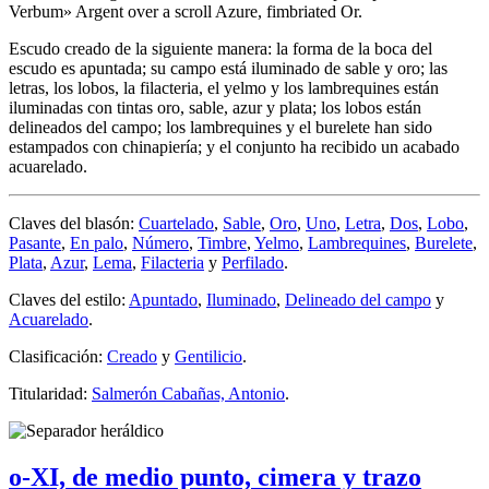
Verbum» Argent over a scroll Azure, fimbriated Or.
Escudo creado de la siguiente manera: la forma de la boca del
escudo es apuntada; su campo está iluminado de sable y oro; las
letras, los lobos, la filacteria, el yelmo y los lambrequines están
iluminadas con tintas oro, sable, azur y plata; los lobos están
delineados del campo; los lambrequines y el burelete han sido
estampados con chinapiería; y el conjunto ha recibido un acabado
acuarelado.
Claves del blasón:
Cuartelado
,
Sable
,
Oro
,
Uno
,
Letra
,
Dos
,
Lobo
,
Pasante
,
En palo
,
Número
,
Timbre
,
Yelmo
,
Lambrequines
,
Burelete
,
Plata
,
Azur
,
Lema
,
Filacteria
y
Perfilado
.
Claves del estilo:
Apuntado
,
Iluminado
,
Delineado del campo
y
Acuarelado
.
Clasificación:
Creado
y
Gentilicio
.
Titularidad:
Salmerón Cabañas, Antonio
.
o-XI, de medio punto, cimera y trazo