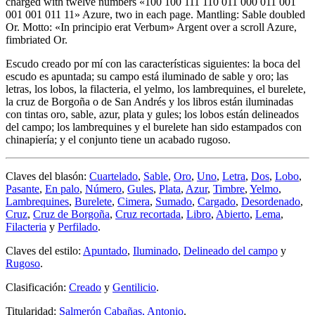
charged with twelve numbers «100 100 111 110 011 000 011 001
001 001 011 11» Azure, two in each page. Mantling: Sable doubled
Or. Motto: «In principio erat Verbum» Argent over a scroll Azure,
fimbriated Or.
Escudo creado por mí con las características siguientes: la boca del
escudo es apuntada; su campo está iluminado de sable y oro; las
letras, los lobos, la filacteria, el yelmo, los lambrequines, el burelete,
la cruz de Borgoña o de San Andrés y los libros están iluminadas
con tintas oro, sable, azur, plata y gules; los lobos están delineados
del campo; los lambrequines y el burelete han sido estampados con
chinapiería; y el conjunto tiene un acabado rugoso.
Claves del blasón:
Cuartelado
,
Sable
,
Oro
,
Uno
,
Letra
,
Dos
,
Lobo
,
Pasante
,
En palo
,
Número
,
Gules
,
Plata
,
Azur
,
Timbre
,
Yelmo
,
Lambrequines
,
Burelete
,
Cimera
,
Sumado
,
Cargado
,
Desordenado
,
Cruz
,
Cruz de Borgoña
,
Cruz recortada
,
Libro
,
Abierto
,
Lema
,
Filacteria
y
Perfilado
.
Claves del estilo:
Apuntado
,
Iluminado
,
Delineado del campo
y
Rugoso
.
Clasificación:
Creado
y
Gentilicio
.
Titularidad:
Salmerón Cabañas, Antonio
.