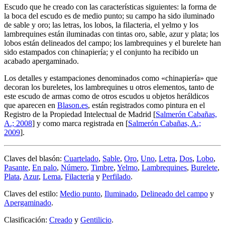
Escudo que he creado con las características siguientes: la forma de
la boca del escudo es de medio punto; su campo ha sido iluminado
de sable y oro; las letras, los lobos, la filacteria, el yelmo y los
lambrequines están iluminadas con tintas oro, sable, azur y plata; los
lobos están delineados del campo; los lambrequines y el burelete han
sido estampados con chinapiería; y el conjunto ha recibido un
acabado apergaminado.
Los detalles y estampaciones denominados como «
chinapiería
» que
decoran los bureletes, los lambrequines u otros elementos, tanto de
este escudo de armas como de otros escudos u objetos heráldicos
que aparecen en
Blason.es
, están registrados como pintura en el
Registro de la Propiedad Intelectual de Madrid [
Salmerón Cabañas,
A.; 2008
] y como marca registrada en [
Salmerón Cabañas, A.;
2009
].
Claves del blasón:
Cuartelado
,
Sable
,
Oro
,
Uno
,
Letra
,
Dos
,
Lobo
,
Pasante
,
En palo
,
Número
,
Timbre
,
Yelmo
,
Lambrequines
,
Burelete
,
Plata
,
Azur
,
Lema
,
Filacteria
y
Perfilado
.
Claves del estilo:
Medio punto
,
Iluminado
,
Delineado del campo
y
Apergaminado
.
Clasificación:
Creado
y
Gentilicio
.