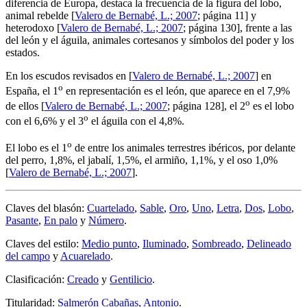
diferencia de Europa, destaca la frecuencia de la figura del lobo,
animal rebelde [
Valero de Bernabé, L.; 2007
; página 11] y
heterodoxo [
Valero de Bernabé, L.; 2007
; página 130], frente a las
del león y el águila, animales cortesanos y símbolos del poder y los
estados.
En los escudos revisados en [
Valero de Bernabé, L.; 2007
] en
o
España, el 1
en representación es el león, que aparece en el 7,9%
o
de ellos [
Valero de Bernabé, L.; 2007
; página 128], el 2
es el lobo
o
con el 6,6% y el 3
el águila con el 4,8%.
o
El lobo es el 1
de entre los animales terrestres ibéricos, por delante
del perro, 1,8%, el jabalí, 1,5%, el armiño, 1,1%, y el oso 1,0%
[
Valero de Bernabé, L.; 2007
].
Claves del blasón:
Cuartelado
,
Sable
,
Oro
,
Uno
,
Letra
,
Dos
,
Lobo
,
Pasante
,
En palo
y
Número
.
Claves del estilo:
Medio punto
,
Iluminado
,
Sombreado
,
Delineado
del campo
y
Acuarelado
.
Clasificación:
Creado
y
Gentilicio
.
Titularidad:
Salmerón Cabañas, Antonio
.