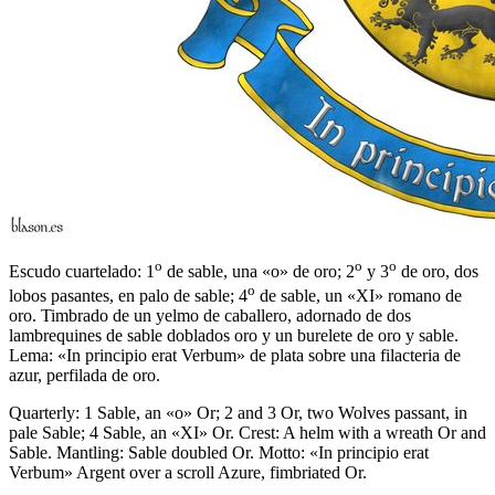
o
o
o
Escudo cuartelado: 1
de sable, una «o» de oro; 2
y 3
de oro, dos
o
lobos pasantes, en palo de sable; 4
de sable, un «XI» romano de
oro. Timbrado de un yelmo de caballero, adornado de dos
lambrequines de sable doblados oro y un burelete de oro y sable.
Lema: «In principio erat Verbum» de plata sobre una filacteria de
azur, perfilada de oro.
Quarterly: 1 Sable, an «o» Or; 2 and 3 Or, two Wolves passant, in
pale Sable; 4 Sable, an «XI» Or. Crest: A helm with a wreath Or and
Sable. Mantling: Sable doubled Or. Motto: «In principio erat
Verbum» Argent over a scroll Azure, fimbriated Or.