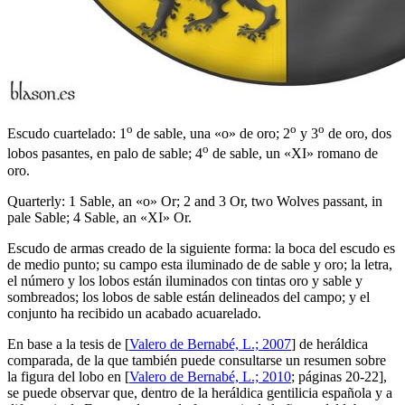
o
o
o
Escudo cuartelado: 1
de sable, una «o» de oro; 2
y 3
de oro, dos
o
lobos pasantes, en palo de sable; 4
de sable, un «XI» romano de
oro.
Quarterly: 1 Sable, an «o» Or; 2 and 3 Or, two Wolves passant, in
pale Sable; 4 Sable, an «XI» Or.
Escudo de armas creado de la siguiente forma: la boca del escudo es
de medio punto; su campo esta iluminado de de sable y oro; la letra,
el número y los lobos están iluminados con tintas oro y sable y
sombreados; los lobos de sable están delineados del campo; y el
conjunto ha recibido un acabado acuarelado.
En base a la tesis de [
Valero de Bernabé, L.; 2007
] de heráldica
comparada, de la que también puede consultarse un resumen sobre
la figura del lobo en [
Valero de Bernabé, L.; 2010
; páginas 20-22],
se puede observar que, dentro de la heráldica gentilicia española y a