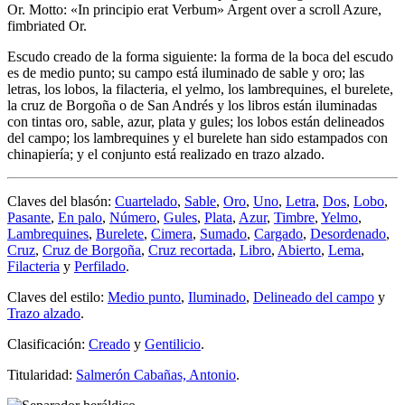
Or. Motto: «In principio erat Verbum» Argent over a scroll Azure,
fimbriated Or.
Escudo creado de la forma siguiente: la forma de la boca del escudo
es de medio punto; su campo está iluminado de sable y oro; las
letras, los lobos, la filacteria, el yelmo, los lambrequines, el burelete,
la cruz de Borgoña o de San Andrés y los libros están iluminadas
con tintas oro, sable, azur, plata y gules; los lobos están delineados
del campo; los lambrequines y el burelete han sido estampados con
chinapiería; y el conjunto está realizado en trazo alzado.
Claves del blasón:
Cuartelado
,
Sable
,
Oro
,
Uno
,
Letra
,
Dos
,
Lobo
,
Pasante
,
En palo
,
Número
,
Gules
,
Plata
,
Azur
,
Timbre
,
Yelmo
,
Lambrequines
,
Burelete
,
Cimera
,
Sumado
,
Cargado
,
Desordenado
,
Cruz
,
Cruz de Borgoña
,
Cruz recortada
,
Libro
,
Abierto
,
Lema
,
Filacteria
y
Perfilado
.
Claves del estilo:
Medio punto
,
Iluminado
,
Delineado del campo
y
Trazo alzado
.
Clasificación:
Creado
y
Gentilicio
.
Titularidad:
Salmerón Cabañas, Antonio
.