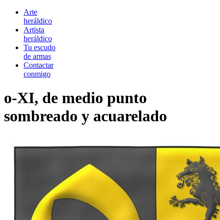
Arte
heráldico
Artista
heráldico
Tu escudo
de armas
Contactar
conmigo
o-XI, de medio punto
sombreado y acuarelado