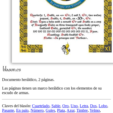
Documento heráldico, 2 páginas.
Las páginas tienen un marco heráldico con los elementos de su
escudo de armas.
Claves del blasón:
Cuartelado
,
Sable
,
Oro
,
Uno
,
Letra
,
Dos
,
Lobo
,
Pasante
,
En palo
,
Número
,
Gules
,
Plata
,
Azur
,
Timbre
,
Yelmo
,