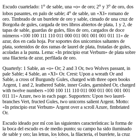
o
o
o
Escudo cuartelado: 1
de sable, una «o» de oro; 2
y 3
de oro, dos
o
lobos pasantes, en palo de sable; 4
de sable, un «XI» romano de
oro. Timbrado de un burelete de oro y sable, cimado de una cruz de
Borgoña de gules, cargada de tres libros abiertos de plata, 1 y 2, de
tapas de sable, guardas de gules, filos de oro, cargados de doce
números «100 100 111 110 011 000 011 001 001 001 011 11» de
azur, dos en cada hoja. Por soportes dos unicornios saltantes de
plata, sortenidos de dos ramas de laurel de plata, frutadas de gules,
acoladas a la punta. Lema: «In principio erat Verbum» de plata sobre
una filacteria de azur, perfilada de oro.
Quarterly: 1 Sable, an «o» Or; 2 and 3 Or, two Wolves passant, in
pale Sable; 4 Sable, an «XI» Or. Crest: Upon a wreath Or and
Sable, a cross of Burgundy Gules, charged with three open books
Argent, 1 and 2, leathered Sable, inner Gules, garnished Or, charged
with twelve numbers «100 100 111 110 011 000 011 001 001 001
011 11» Azure, two in each page. Supporters: Upon two laurel-
branches Vert, fructed Gules, two unicorns salient Argent. Motto:
«In principio erat Verbum» Argent over a scroll Azure, fimbriated
Or.
Escudo ideado por mí con las siguientes características: la forma de
la boca del escudo es de medio punto; su campo ha sido iluminado
de sable y oro; las letras, los lobos, la filacteria, el burelete, la cruz