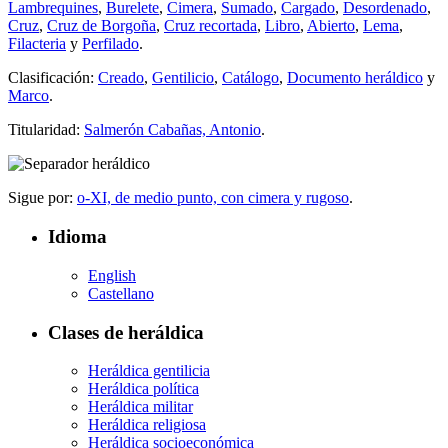
Lambrequines
,
Burelete
,
Cimera
,
Sumado
,
Cargado
,
Desordenado
,
Cruz
,
Cruz de Borgoña
,
Cruz recortada
,
Libro
,
Abierto
,
Lema
,
Filacteria
y
Perfilado
.
Clasificación:
Creado
,
Gentilicio
,
Catálogo
,
Documento heráldico
y
Marco
.
Titularidad:
Salmerón Cabañas, Antonio
.
Sigue por:
o-XI, de medio punto, con cimera y rugoso
.
Idioma
English
Castellano
Clases de heráldica
Heráldica gentilicia
Heráldica política
Heráldica militar
Heráldica religiosa
Heráldica socioeconómica