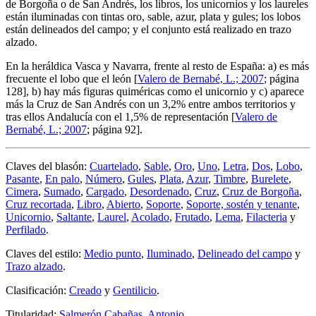
de Borgoña o de San Andrés, los libros, los unicornios y los laureles
están iluminadas con tintas oro, sable, azur, plata y gules; los lobos
están delineados del campo; y el conjunto está realizado en trazo
alzado.
En la heráldica Vasca y Navarra, frente al resto de España: a) es más
frecuente el lobo que el león [
Valero de Bernabé, L.; 2007
; página
128], b) hay más figuras quiméricas como el unicornio y c) aparece
más la Cruz de San Andrés con un 3,2% entre ambos territorios y
tras ellos Andalucía con el 1,5% de representación [
Valero de
Bernabé, L.; 2007
; página 92].
Claves del blasón:
Cuartelado
,
Sable
,
Oro
,
Uno
,
Letra
,
Dos
,
Lobo
,
Pasante
,
En palo
,
Número
,
Gules
,
Plata
,
Azur
,
Timbre
,
Burelete
,
Cimera
,
Sumado
,
Cargado
,
Desordenado
,
Cruz
,
Cruz de Borgoña
,
Cruz recortada
,
Libro
,
Abierto
,
Soporte
,
Soporte, sostén y tenante
,
Unicornio
,
Saltante
,
Laurel
,
Acolado
,
Frutado
,
Lema
,
Filacteria
y
Perfilado
.
Claves del estilo:
Medio punto
,
Iluminado
,
Delineado del campo
y
Trazo alzado
.
Clasificación:
Creado
y
Gentilicio
.
Titularidad:
Salmerón Cabañas, Antonio
.