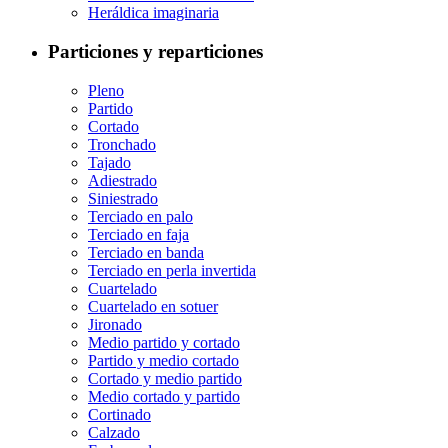
Heráldica imaginaria
Particiones y reparticiones
Pleno
Partido
Cortado
Tronchado
Tajado
Adiestrado
Siniestrado
Terciado en palo
Terciado en faja
Terciado en banda
Terciado en perla invertida
Cuartelado
Cuartelado en sotuer
Jironado
Medio partido y cortado
Partido y medio cortado
Cortado y medio partido
Medio cortado y partido
Cortinado
Calzado