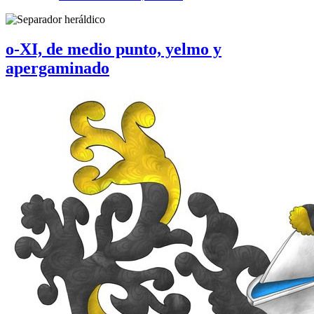
o-XI, de medio punto, yelmo y
apergaminado