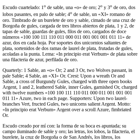
o
o
o
Escudo cuartelado: 1
de sable, una «o» de oro; 2
y 3
de oro, dos
o
lobos pasantes, en palo de sable; 4
de sable, un «XI» romano de
oro. Timbrado de un burelete de oro y sable, cimado de una cruz de
Borgoña de gules, cargada de tres libros abiertos de plata, 1 y 2, de
tapas de sable, guardas de gules, filos de oro, cargados de doce
números «100 100 111 110 011 000 011 001 001 001 011 11» de
azur, dos en cada hoja. Por soportes dos unicornios saltantes de
plata, sortenidos de dos ramas de laurel de plata, frutadas de gules,
acoladas a la punta. Lema: «In principio erat Verbum» de plata sobre
una filacteria de azur, perfilada de oro.
Quarterly: 1 Sable, an «o» Or; 2 and 3 Or, two Wolves passant, in
pale Sable; 4 Sable, an «XI» Or. Crest: Upon a wreath Or and
Sable, a cross of Burgundy Gules, charged with three open books
Argent, 1 and 2, leathered Sable, inner Gules, garnished Or, charged
with twelve numbers «100 100 111 110 011 000 011 001 001 001
011 11» Azure, two in each page. Supporters: Upon two laurel-
branches Vert, fructed Gules, two unicorns salient Argent. Motto:
«In principio erat Verbum» Argent over a scroll Azure, fimbriated
Or.
Escudo creado por mí con: la forma de su boca es apuntada; su
campo iluminado de sable y oro; las letras, los lobos, la filacteria, el
burelete, la cruz de Borgoña o de San Andrés, los libros, los