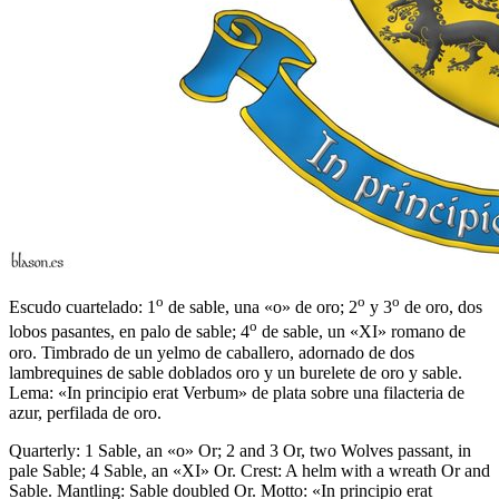
o
o
o
Escudo cuartelado: 1
de sable, una «o» de oro; 2
y 3
de oro, dos
o
lobos pasantes, en palo de sable; 4
de sable, un «XI» romano de
oro. Timbrado de un yelmo de caballero, adornado de dos
lambrequines de sable doblados oro y un burelete de oro y sable.
Lema: «In principio erat Verbum» de plata sobre una filacteria de
azur, perfilada de oro.
Quarterly: 1 Sable, an «o» Or; 2 and 3 Or, two Wolves passant, in
pale Sable; 4 Sable, an «XI» Or. Crest: A helm with a wreath Or and
Sable. Mantling: Sable doubled Or. Motto: «In principio erat