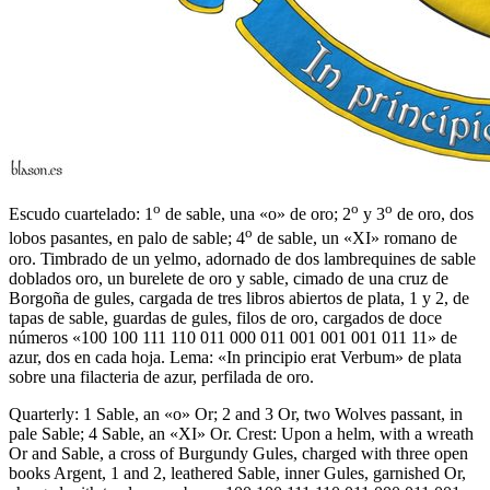
o
o
o
Escudo cuartelado: 1
de sable, una «o» de oro; 2
y 3
de oro, dos
o
lobos pasantes, en palo de sable; 4
de sable, un «XI» romano de
oro. Timbrado de un yelmo, adornado de dos lambrequines de sable
doblados oro, un burelete de oro y sable, cimado de una cruz de
Borgoña de gules, cargada de tres libros abiertos de plata, 1 y 2, de
tapas de sable, guardas de gules, filos de oro, cargados de doce
números «100 100 111 110 011 000 011 001 001 001 011 11» de
azur, dos en cada hoja. Lema: «In principio erat Verbum» de plata
sobre una filacteria de azur, perfilada de oro.
Quarterly: 1 Sable, an «o» Or; 2 and 3 Or, two Wolves passant, in
pale Sable; 4 Sable, an «XI» Or. Crest: Upon a helm, with a wreath
Or and Sable, a cross of Burgundy Gules, charged with three open
books Argent, 1 and 2, leathered Sable, inner Gules, garnished Or,