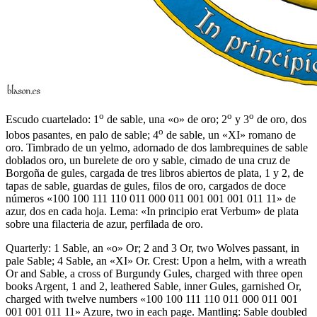
o
o
o
Escudo cuartelado: 1
de sable, una «o» de oro; 2
y 3
de oro, dos
o
lobos pasantes, en palo de sable; 4
de sable, un «XI» romano de
oro. Timbrado de un yelmo, adornado de dos lambrequines de sable
doblados oro, un burelete de oro y sable, cimado de una cruz de
Borgoña de gules, cargada de tres libros abiertos de plata, 1 y 2, de
tapas de sable, guardas de gules, filos de oro, cargados de doce
números «100 100 111 110 011 000 011 001 001 001 011 11» de
azur, dos en cada hoja. Lema: «In principio erat Verbum» de plata
sobre una filacteria de azur, perfilada de oro.
Quarterly: 1 Sable, an «o» Or; 2 and 3 Or, two Wolves passant, in
pale Sable; 4 Sable, an «XI» Or. Crest: Upon a helm, with a wreath
Or and Sable, a cross of Burgundy Gules, charged with three open
books Argent, 1 and 2, leathered Sable, inner Gules, garnished Or,
charged with twelve numbers «100 100 111 110 011 000 011 001
001 001 011 11» Azure, two in each page. Mantling: Sable doubled