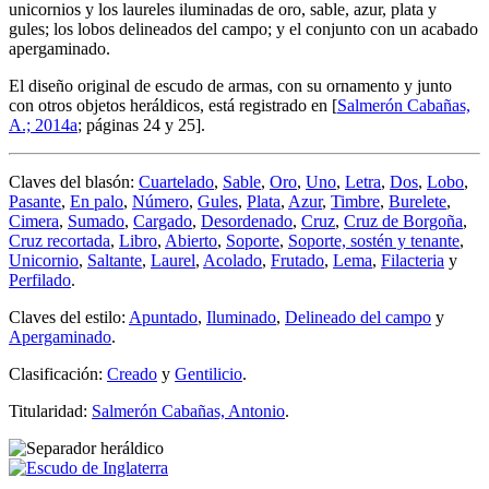
unicornios y los laureles iluminadas de oro, sable, azur, plata y
gules; los lobos delineados del campo; y el conjunto con un acabado
apergaminado.
El diseño original de escudo de armas, con su ornamento y junto
con otros objetos heráldicos, está registrado en [
Salmerón Cabañas,
A.; 2014a
; páginas 24 y 25].
Claves del blasón:
Cuartelado
,
Sable
,
Oro
,
Uno
,
Letra
,
Dos
,
Lobo
,
Pasante
,
En palo
,
Número
,
Gules
,
Plata
,
Azur
,
Timbre
,
Burelete
,
Cimera
,
Sumado
,
Cargado
,
Desordenado
,
Cruz
,
Cruz de Borgoña
,
Cruz recortada
,
Libro
,
Abierto
,
Soporte
,
Soporte, sostén y tenante
,
Unicornio
,
Saltante
,
Laurel
,
Acolado
,
Frutado
,
Lema
,
Filacteria
y
Perfilado
.
Claves del estilo:
Apuntado
,
Iluminado
,
Delineado del campo
y
Apergaminado
.
Clasificación:
Creado
y
Gentilicio
.
Titularidad:
Salmerón Cabañas, Antonio
.