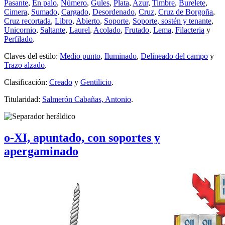
Pasante
,
En palo
,
Número
,
Gules
,
Plata
,
Azur
,
Timbre
,
Burelete
,
Cimera
,
Sumado
,
Cargado
,
Desordenado
,
Cruz
,
Cruz de Borgoña
,
Cruz recortada
,
Libro
,
Abierto
,
Soporte
,
Soporte, sostén y tenante
,
Unicornio
,
Saltante
,
Laurel
,
Acolado
,
Frutado
,
Lema
,
Filacteria
y
Perfilado
.
Claves del estilo:
Medio punto
,
Iluminado
,
Delineado del campo
y
Trazo alzado
.
Clasificación:
Creado
y
Gentilicio
.
Titularidad:
Salmerón Cabañas, Antonio
.
o-XI, apuntado, con soportes y
apergaminado