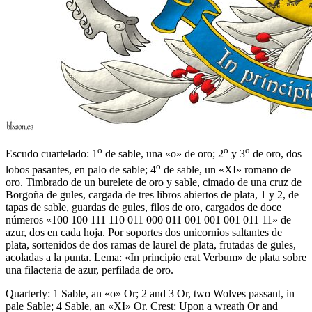
o
o
o
Escudo cuartelado: 1
de sable, una «o» de oro; 2
y 3
de oro, dos
o
lobos pasantes, en palo de sable; 4
de sable, un «XI» romano de
oro. Timbrado de un burelete de oro y sable, cimado de una cruz de
Borgoña de gules, cargada de tres libros abiertos de plata, 1 y 2, de
tapas de sable, guardas de gules, filos de oro, cargados de doce
números «100 100 111 110 011 000 011 001 001 001 011 11» de
azur, dos en cada hoja. Por soportes dos unicornios saltantes de
plata, sortenidos de dos ramas de laurel de plata, frutadas de gules,
acoladas a la punta. Lema: «In principio erat Verbum» de plata sobre
una filacteria de azur, perfilada de oro.
Quarterly: 1 Sable, an «o» Or; 2 and 3 Or, two Wolves passant, in
pale Sable; 4 Sable, an «XI» Or. Crest: Upon a wreath Or and