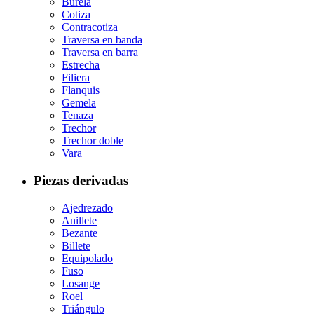
Burela
Cotiza
Contracotiza
Traversa en banda
Traversa en barra
Estrecha
Filiera
Flanquis
Gemela
Tenaza
Trechor
Trechor doble
Vara
Piezas derivadas
Ajedrezado
Anillete
Bezante
Billete
Equipolado
Fuso
Losange
Roel
Triángulo