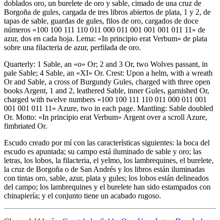
doblados oro, un burelete de oro y sable, cimado de una cruz de
Borgoña de gules, cargada de tres libros abiertos de plata, 1 y 2, de
tapas de sable, guardas de gules, filos de oro, cargados de doce
números «100 100 111 110 011 000 011 001 001 001 011 11» de
azur, dos en cada hoja. Lema: «In principio erat Verbum» de plata
sobre una filacteria de azur, perfilada de oro.
Quarterly: 1 Sable, an «o» Or; 2 and 3 Or, two Wolves passant, in
pale Sable; 4 Sable, an «XI» Or. Crest: Upon a helm, with a wreath
Or and Sable, a cross of Burgundy Gules, charged with three open
books Argent, 1 and 2, leathered Sable, inner Gules, garnished Or,
charged with twelve numbers «100 100 111 110 011 000 011 001
001 001 011 11» Azure, two in each page. Mantling: Sable doubled
Or. Motto: «In principio erat Verbum» Argent over a scroll Azure,
fimbriated Or.
Escudo creado por mí con las características siguientes: la boca del
escudo es apuntada; su campo está iluminado de sable y oro; las
letras, los lobos, la filacteria, el yelmo, los lambrequines, el burelete,
la cruz de Borgoña o de San Andrés y los libros están iluminadas
con tintas oro, sable, azur, plata y gules; los lobos están delineados
del campo; los lambrequines y el burelete han sido estampados con
chinapiería; y el conjunto tiene un acabado rugoso.