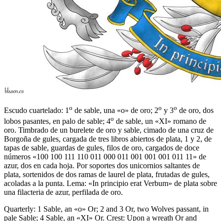
o
o
o
Escudo cuartelado: 1
de sable, una «o» de oro; 2
y 3
de oro, dos
o
lobos pasantes, en palo de sable; 4
de sable, un «XI» romano de
oro. Timbrado de un burelete de oro y sable, cimado de una cruz de
Borgoña de gules, cargada de tres libros abiertos de plata, 1 y 2, de
tapas de sable, guardas de gules, filos de oro, cargados de doce
números «100 100 111 110 011 000 011 001 001 001 011 11» de
azur, dos en cada hoja. Por soportes dos unicornios saltantes de
plata, sortenidos de dos ramas de laurel de plata, frutadas de gules,
acoladas a la punta. Lema: «In principio erat Verbum» de plata sobre
una filacteria de azur, perfilada de oro.
Quarterly: 1 Sable, an «o» Or; 2 and 3 Or, two Wolves passant, in
pale Sable; 4 Sable, an «XI» Or. Crest: Upon a wreath Or and