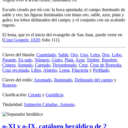
Escudo creado por mí con: la boca apuntada; el campo iluminado de
sable y oro; las figuras iluminadas con tintas oro, sable, azur, plata y
gules; los lobos delineados del campo; y el conjunto con un acabado
rugoso.
El lema, que es el inicio del evangelio de San Juan, puede verse en
[
Cnut Gospels; 1020
; folio 111].
Claves del blasón:
Cuartelado
,
Sable
,
Oro
,
Uno
,
Letra
,
Dos
,
Lobo
,
Pasante
,
En palo
,
Número
,
Gules
,
Plata
,
Azur
,
Timbre
,
Burelete
,
Cimera
,
Sumado
,
Cargado
,
Desordenado
,
Cruz
,
Cruz de Borgoña
,
Cruz recortada
,
Libro
,
Abierto
,
Lema
,
Filacteria
y
Perfilado
.
Claves del estilo:
Apuntado
,
Iluminado
,
Delineado del campo
y
Rugoso
.
Clasificación:
Creado
y
Gentilicio
.
Titularidad:
Salmerón Cabañas, Antonio
.
o-XI y o-IX, catálogo heráldico de 2