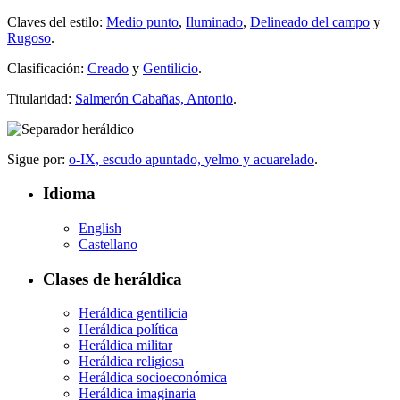
Claves del estilo:
Medio punto
,
Iluminado
,
Delineado del campo
y
Rugoso
.
Clasificación:
Creado
y
Gentilicio
.
Titularidad:
Salmerón Cabañas, Antonio
.
Sigue por:
o-IX, escudo apuntado, yelmo y acuarelado
.
Idioma
English
Castellano
Clases de heráldica
Heráldica gentilicia
Heráldica política
Heráldica militar
Heráldica religiosa
Heráldica socioeconómica
Heráldica imaginaria