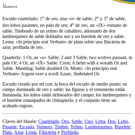
o
o
o
Escudo cuartelado: 1
de oro, una «o» de sable; 2
y 3
de sable,
o
dos lobos pasantes, en palo de oro; 4
de oro, un «IX» romano de
sable. Timbrado de un yelmo de caballero, adornado de dos
lambrequines de sable doblados oro y un burelete de oro y sable.
Lema: «In principio erat Verbum» de plata sobre una filacteria de
azur, perfilada de oro.
Quarterly: 1 Or, an «o» Sable; 2 and 3 Sable, two wolves passant, in
pale Or; 4 Or, an «IX» Sable. Crest: A helm with a wreath Or and
Sable. Mantling: Sable doubled Or. Motto: «In principio erat
Verbum» Argent over a scroll Azure, fimbriated Or.
Escudo creado por mí con: la boca del escudo de medio punto; su
campo iluminado de oro y sable; las figuras y el ornamento están
iluminada; los lobos están delineados del campo; los lambrequines y
el burelete estampados de chinapiería; y el conjunto tiene un
acabado rugoso.
Claves del blasón:
Cuartelado
,
Oro
,
Sable
,
Uno
,
Letra
,
Dos
,
Lobo
,
Pasante
,
En palo
,
Número
,
Timbre
,
Yelmo
,
Lambrequines
,
Burelete
,
Plata
,
Azur
,
Lema
,
Filacteria
y
Perfilado
.