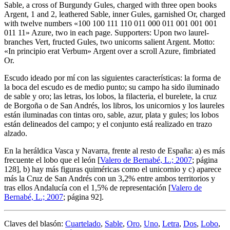
Sable, a cross of Burgundy Gules, charged with three open books
Argent, 1 and 2, leathered Sable, inner Gules, garnished Or, charged
with twelve numbers «100 100 111 110 011 000 011 001 001 001
011 11» Azure, two in each page. Supporters: Upon two laurel-
branches Vert, fructed Gules, two unicorns salient Argent. Motto:
«In principio erat Verbum» Argent over a scroll Azure, fimbriated
Or.
Escudo ideado por mí con las siguientes características: la forma de
la boca del escudo es de medio punto; su campo ha sido iluminado
de sable y oro; las letras, los lobos, la filacteria, el burelete, la cruz
de Borgoña o de San Andrés, los libros, los unicornios y los laureles
están iluminadas con tintas oro, sable, azur, plata y gules; los lobos
están delineados del campo; y el conjunto está realizado en trazo
alzado.
En la heráldica Vasca y Navarra, frente al resto de España: a) es más
frecuente el lobo que el león [
Valero de Bernabé, L.; 2007
; página
128], b) hay más figuras quiméricas como el unicornio y c) aparece
más la Cruz de San Andrés con un 3,2% entre ambos territorios y
tras ellos Andalucía con el 1,5% de representación [
Valero de
Bernabé, L.; 2007
; página 92].
Claves del blasón:
Cuartelado
,
Sable
,
Oro
,
Uno
,
Letra
,
Dos
,
Lobo
,