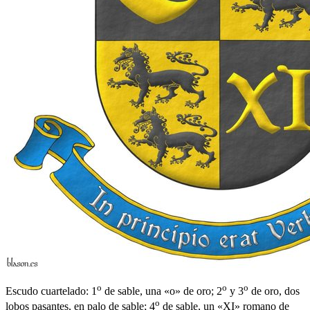
o
o
o
Escudo cuartelado: 1
de sable, una «o» de oro; 2
y 3
de oro, dos
o
lobos pasantes, en palo de sable; 4
de sable, un «XI» romano de