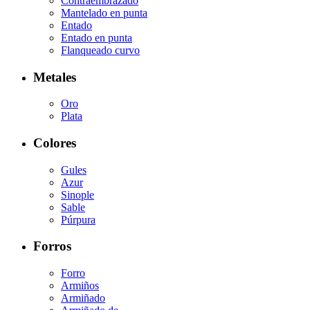
Contraembrazado
Mantelado en punta
Entado
Entado en punta
Flanqueado curvo
Metales
Oro
Plata
Colores
Gules
Azur
Sinople
Sable
Púrpura
Forros
Forro
Armiños
Armiñado