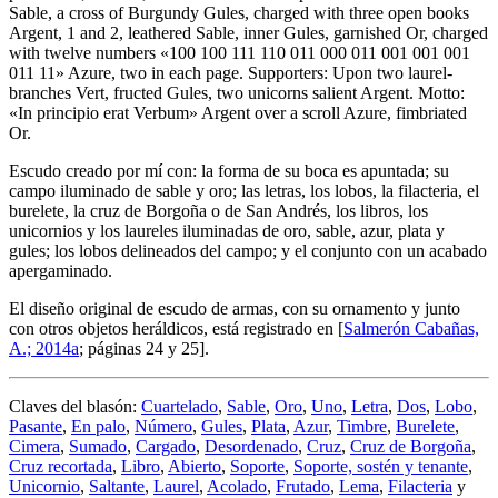
Sable, a cross of Burgundy Gules, charged with three open books
Argent, 1 and 2, leathered Sable, inner Gules, garnished Or, charged
with twelve numbers «100 100 111 110 011 000 011 001 001 001
011 11» Azure, two in each page. Supporters: Upon two laurel-
branches Vert, fructed Gules, two unicorns salient Argent. Motto:
«In principio erat Verbum» Argent over a scroll Azure, fimbriated
Or.
Escudo creado por mí con: la forma de su boca es apuntada; su
campo iluminado de sable y oro; las letras, los lobos, la filacteria, el
burelete, la cruz de Borgoña o de San Andrés, los libros, los
unicornios y los laureles iluminadas de oro, sable, azur, plata y
gules; los lobos delineados del campo; y el conjunto con un acabado
apergaminado.
El diseño original de escudo de armas, con su ornamento y junto
con otros objetos heráldicos, está registrado en [
Salmerón Cabañas,
A.; 2014a
; páginas 24 y 25].
Claves del blasón:
Cuartelado
,
Sable
,
Oro
,
Uno
,
Letra
,
Dos
,
Lobo
,
Pasante
,
En palo
,
Número
,
Gules
,
Plata
,
Azur
,
Timbre
,
Burelete
,
Cimera
,
Sumado
,
Cargado
,
Desordenado
,
Cruz
,
Cruz de Borgoña
,
Cruz recortada
,
Libro
,
Abierto
,
Soporte
,
Soporte, sostén y tenante
,
Unicornio
,
Saltante
,
Laurel
,
Acolado
,
Frutado
,
Lema
,
Filacteria
y