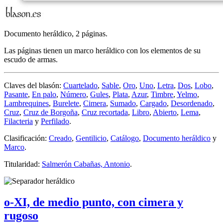
Documento heráldico, 2 páginas.
Las páginas tienen un marco heráldico con los elementos de su
escudo de armas.
Claves del blasón:
Cuartelado
,
Sable
,
Oro
,
Uno
,
Letra
,
Dos
,
Lobo
,
Pasante
,
En palo
,
Número
,
Gules
,
Plata
,
Azur
,
Timbre
,
Yelmo
,
Lambrequines
,
Burelete
,
Cimera
,
Sumado
,
Cargado
,
Desordenado
,
Cruz
,
Cruz de Borgoña
,
Cruz recortada
,
Libro
,
Abierto
,
Lema
,
Filacteria
y
Perfilado
.
Clasificación:
Creado
,
Gentilicio
,
Catálogo
,
Documento heráldico
y
Marco
.
Titularidad:
Salmerón Cabañas, Antonio
.
o-XI, de medio punto, con cimera y
rugoso