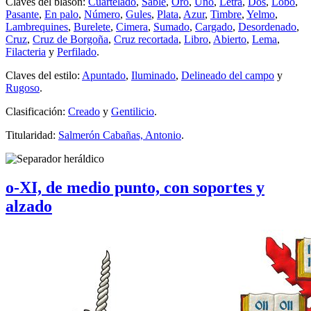
Claves del blasón:
Cuartelado
,
Sable
,
Oro
,
Uno
,
Letra
,
Dos
,
Lobo
,
Pasante
,
En palo
,
Número
,
Gules
,
Plata
,
Azur
,
Timbre
,
Yelmo
,
Lambrequines
,
Burelete
,
Cimera
,
Sumado
,
Cargado
,
Desordenado
,
Cruz
,
Cruz de Borgoña
,
Cruz recortada
,
Libro
,
Abierto
,
Lema
,
Filacteria
y
Perfilado
.
Claves del estilo:
Apuntado
,
Iluminado
,
Delineado del campo
y
Rugoso
.
Clasificación:
Creado
y
Gentilicio
.
Titularidad:
Salmerón Cabañas, Antonio
.
o-XI, de medio punto, con soportes y
alzado