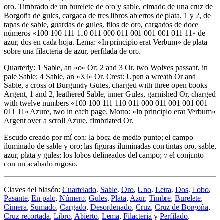
oro. Timbrado de un burelete de oro y sable, cimado de una cruz de
Borgoña de gules, cargada de tres libros abiertos de plata, 1 y 2, de
tapas de sable, guardas de gules, filos de oro, cargados de doce
números «100 100 111 110 011 000 011 001 001 001 011 11» de
azur, dos en cada hoja. Lema: «In principio erat Verbum» de plata
sobre una filacteria de azur, perfilada de oro.
Quarterly: 1 Sable, an «o» Or; 2 and 3 Or, two Wolves passant, in
pale Sable; 4 Sable, an «XI» Or. Crest: Upon a wreath Or and
Sable, a cross of Burgundy Gules, charged with three open books
Argent, 1 and 2, leathered Sable, inner Gules, garnished Or, charged
with twelve numbers «100 100 111 110 011 000 011 001 001 001
011 11» Azure, two in each page. Motto: «In principio erat Verbum»
Argent over a scroll Azure, fimbriated Or.
Escudo creado por mí con: la boca de medio punto; el campo
iluminado de sable y oro; las figuras iluminadas con tintas oro, sable,
azur, plata y gules; los lobos delineados del campo; y el conjunto
con un acabado rugoso.
Claves del blasón:
Cuartelado
,
Sable
,
Oro
,
Uno
,
Letra
,
Dos
,
Lobo
,
Pasante
,
En palo
,
Número
,
Gules
,
Plata
,
Azur
,
Timbre
,
Burelete
,
Cimera
,
Sumado
,
Cargado
,
Desordenado
,
Cruz
,
Cruz de Borgoña
,
Cruz recortada
,
Libro
,
Abierto
,
Lema
,
Filacteria
y
Perfilado
.