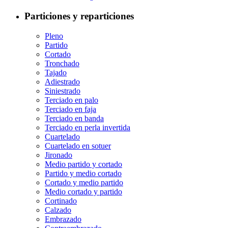
Particiones y reparticiones
Pleno
Partido
Cortado
Tronchado
Tajado
Adiestrado
Siniestrado
Terciado en palo
Terciado en faja
Terciado en banda
Terciado en perla invertida
Cuartelado
Cuartelado en sotuer
Jironado
Medio partido y cortado
Partido y medio cortado
Cortado y medio partido
Medio cortado y partido
Cortinado
Calzado
Embrazado