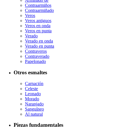
Armiñado de
Contraarmiños
Contraarmiñado
Veros
Veros antiguos
Veros en onda
Veros en punta
Verado
Verado en onda
Verado en punta
Contraveros
Contraverado
Papelonado
Otros esmaltes
Carnación
Celeste
Leonado
Morado
Naranjado
Sanguíneo
Al natural
Piezas fundamentales