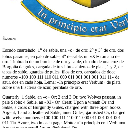
o
o
o
Escudo cuartelado: 1
de sable, una «o» de oro; 2
y 3
de oro, dos
o
lobos pasantes, en palo de sable; 4
de sable, un «XI» romano de
oro. Timbrado de un burelete de oro y sable, cimado de una cruz de
Borgoña de gules, cargada de tres libros abiertos de plata, 1 y 2, de
tapas de sable, guardas de gules, filos de oro, cargados de doce
números «100 100 111 110 011 000 011 001 001 001 011 11» de
azur, dos en cada hoja. Lema: «In principio erat Verbum» de plata
sobre una filacteria de azur, perfilada de oro.
Quarterly: 1 Sable, an «o» Or; 2 and 3 Or, two Wolves passant, in
pale Sable; 4 Sable, an «XI» Or. Crest: Upon a wreath Or and
Sable, a cross of Burgundy Gules, charged with three open books
Argent, 1 and 2, leathered Sable, inner Gules, garnished Or, charged
with twelve numbers «100 100 111 110 011 000 011 001 001 001
011 11» Azure, two in each page. Motto: «In principio erat Verbum»
Argent over a scroll Azure, fimbriated Or.