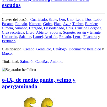
escudos
Claves del blasón:
Cuartelado
,
Sable
,
Oro
,
Uno
,
Letra
,
Dos
,
Lobo
,
Pasante
,
En palo
,
Número
,
Gules
,
Plata
,
Azur
,
Timbre
,
Burelete
,
Cimera
,
Sumado
,
Cargado
,
Desordenado
,
Cruz
,
Cruz de Borgoña
,
Cruz recortada
,
Libro
,
Abierto
,
Soporte
,
Soporte, sostén y tenante
,
Unicornio
,
Saltante
,
Laurel
,
Acolado
,
Frutado
,
Lema
,
Filacteria
y
Perfilado
.
Clasificación:
Creado
,
Gentilicio
,
Catálogo
,
Documento heráldico
y
Marco
.
Titularidad:
Salmerón Cabañas, Antonio
.
o-IX, de medio punto, yelmo y
apergaminado