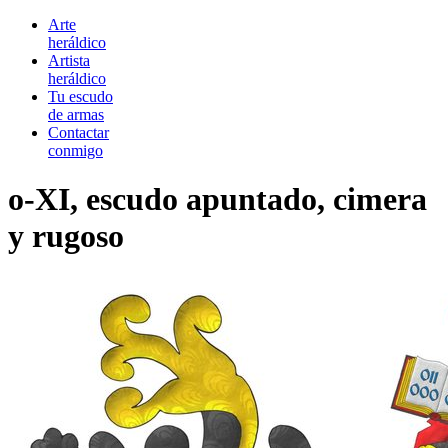
Arte
heráldico
Artista
heráldico
Tu escudo
de armas
Contactar
conmigo
o-XI, escudo apuntado, cimera
y rugoso