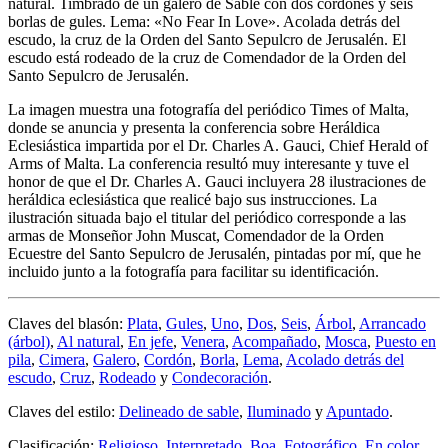
natural. Timbrado de un galero de Sable con dos cordones y seis
borlas de gules. Lema: «No Fear In Love». Acolada detrás del
escudo, la cruz de la Orden del Santo Sepulcro de Jerusalén. El
escudo está rodeado de la cruz de Comendador de la Orden del
Santo Sepulcro de Jerusalén.
La imagen muestra una fotografía del periódico Times of Malta,
donde se anuncia y presenta la conferencia sobre Heráldica
Eclesiástica impartida por el Dr. Charles A. Gauci, Chief Herald of
Arms of Malta. La conferencia resultó muy interesante y tuve el
honor de que el Dr. Charles A. Gauci incluyera 28 ilustraciones de
heráldica eclesiástica que realicé bajo sus instrucciones. La
ilustración situada bajo el titular del periódico corresponde a las
armas de Monseñor John Muscat, Comendador de la Orden
Ecuestre del Santo Sepulcro de Jerusalén, pintadas por mí, que he
incluido junto a la fotografía para facilitar su identificación.
Claves del blasón:
Plata
,
Gules
,
Uno
,
Dos
,
Seis
,
Árbol
,
Arrancado
(árbol)
,
Al natural
,
En jefe
,
Venera
,
Acompañado
,
Mosca
,
Puesto en
pila
,
Cimera
,
Galero
,
Cordón
,
Borla
,
Lema
,
Acolado detrás del
escudo
,
Cruz
,
Rodeado
y
Condecoración
.
Claves del estilo:
Delineado de sable
,
Iluminado
y
Apuntado
.
Clasificación:
Religioso
,
Interpretado
,
Boa
,
Fotográfico
,
En color
,