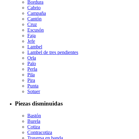
Bordura
Cabrio
Campaña
Cantón
Cruz
Escusón
Faja
Jefe
Lambel
Lambel de tres pendientes
Orla
Palo
Perla
Pila
Pira
Punta
Sotuer
Piezas disminuidas
Bastón
Burela
Cotiza
Contracotiza
Traversa en banda