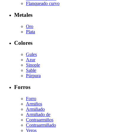
Flanqueado curvo
Metales
Oro
Plata
Colores
Gules
Azur
Sinople
Sable
Púrpura
Forros
Forro
Armiños
Armiñado
Armiñado de
Contraarmiños
Contraarmiñado
Veros