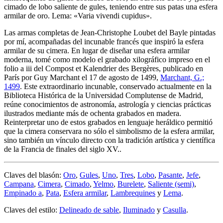
cimado de lobo saliente de gules, teniendo entre sus patas una esfera
armilar de oro. Lema: «Varia vivendi cupidus».
Las armas completas de Jean-Christophe Loubet del Bayle pintadas
por mí, acompañadas del incunable francés que inspiró la esfera
armilar de su cimera. En lugar de diseñar una esfera armilar
moderna, tomé como modelo el grabado xilográfico impreso en el
folio a iii del Compost et Kalendrier des Bergères, publicado en
París por Guy Marchant el 17 de agosto de 1499,
Marchant, G.;
1499
. Este extraordinario incunable, conservado actualmente en la
Biblioteca Histórica de la Universidad Complutense de Madrid,
reúne conocimientos de astronomía, astrología y ciencias prácticas
ilustrados mediante más de ochenta grabados en madera.
Reinterpretar uno de estos grabados en lenguaje heráldico permitió
que la cimera conservara no sólo el simbolismo de la esfera armilar,
sino también un vínculo directo con la tradición artística y científica
de la Francia de finales del siglo XV..
Claves del blasón:
Oro
,
Gules
,
Uno
,
Tres
,
Lobo
,
Pasante
,
Jefe
,
Campana
,
Cimera
,
Cimado
,
Yelmo
,
Burelete
,
Saliente (semi)
,
Empinado a
,
Pata
,
Esfera armilar
,
Lambrequines
y
Lema
.
Claves del estilo:
Delineado de sable
,
Iluminado
y
Casulla
.