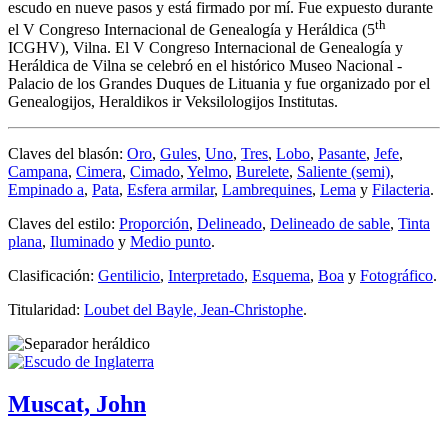
escudo en nueve pasos y está firmado por mí. Fue expuesto durante
th
el V Congreso Internacional de Genealogía y Heráldica (5
ICGHV), Vilna. El V Congreso Internacional de Genealogía y
Heráldica de Vilna se celebró en el histórico Museo Nacional -
Palacio de los Grandes Duques de Lituania y fue organizado por el
Genealogijos, Heraldikos ir Veksilologijos Institutas.
Claves del blasón:
Oro
,
Gules
,
Uno
,
Tres
,
Lobo
,
Pasante
,
Jefe
,
Campana
,
Cimera
,
Cimado
,
Yelmo
,
Burelete
,
Saliente (semi)
,
Empinado a
,
Pata
,
Esfera armilar
,
Lambrequines
,
Lema
y
Filacteria
.
Claves del estilo:
Proporción
,
Delineado
,
Delineado de sable
,
Tinta
plana
,
Iluminado
y
Medio punto
.
Clasificación:
Gentilicio
,
Interpretado
,
Esquema
,
Boa
y
Fotográfico
.
Titularidad:
Loubet del Bayle, Jean-Christophe
.
Muscat, John