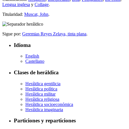
Lengua inglesa
y
Collage
.
Titularidad:
Muscat, John
.
Sigue por:
Geremias Reyes Zelaya, tinta plana
.
Idioma
English
Castellano
Clases de heráldica
Heráldica gentilicia
Heráldica política
Heráldica militar
Heráldica religiosa
Heráldica socioeconómica
Heráldica imaginaria
Particiones y reparticiones