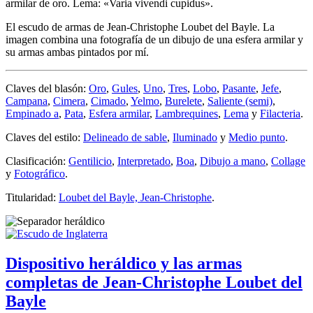
armilar de oro. Lema: «Varia vivendi cupidus».
El escudo de armas de Jean-Christophe Loubet del Bayle. La
imagen combina una fotografía de un dibujo de una esfera armilar y
su armas ambas pintados por mí.
Claves del blasón:
Oro
,
Gules
,
Uno
,
Tres
,
Lobo
,
Pasante
,
Jefe
,
Campana
,
Cimera
,
Cimado
,
Yelmo
,
Burelete
,
Saliente (semi)
,
Empinado a
,
Pata
,
Esfera armilar
,
Lambrequines
,
Lema
y
Filacteria
.
Claves del estilo:
Delineado de sable
,
Iluminado
y
Medio punto
.
Clasificación:
Gentilicio
,
Interpretado
,
Boa
,
Dibujo a mano
,
Collage
y
Fotográfico
.
Titularidad:
Loubet del Bayle, Jean-Christophe
.
Dispositivo heráldico y las armas
completas de Jean-Christophe Loubet del
Bayle