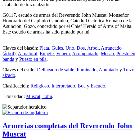
acabado de trazo alzado.
G0117, escudo de armas del Reverendo John Muscat, Monseñor
Honorario del Capítulo Canónico, Catedral Católica Romana de la
Asunción, Gozo, concedido por el Chief Herald of Arms of Malta.
Este escudo de armas ha sido pintado por mí.
Claves del blasón:
Plata
,
Gules
,
Uno
,
Dos
,
Árbol
,
Arrancado
(árbol)
,
Al natural
,
En jefe
,
Venera
,
Acompañado
,
Mosca
,
Puesto en
banda
y
Puesto en pila
.
Claves del estilo:
Delineado de sable
,
Iluminado
,
Apuntado
y
Trazo
alzado
.
Clasificación:
Religioso
,
Interpretado
,
Boa
y
Escudo
.
Titularidad:
Muscat, John
.
Armerías completas del Reverendo John
Muscat