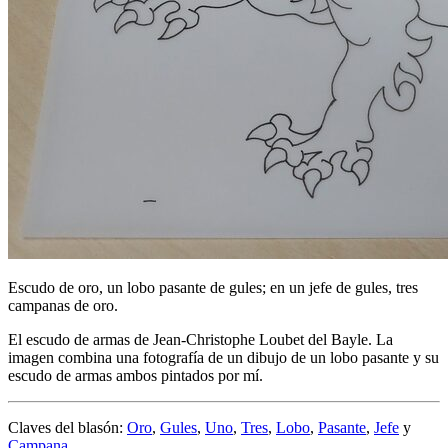
Escudo de oro, un lobo pasante de gules; en un jefe de gules, tres
campanas de oro.
El escudo de armas de Jean-Christophe Loubet del Bayle. La
imagen combina una fotografía de un dibujo de un lobo pasante y su
escudo de armas ambos pintados por mí.
Claves del blasón:
Oro
,
Gules
,
Uno
,
Tres
,
Lobo
,
Pasante
,
Jefe
y
Campana
.