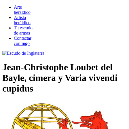
Arte
heráldico
Artista
heráldico
Tu escudo
de armas
Contactar
conmigo
Jean-Christophe Loubet del
Bayle, cimera y Varia vivendi
cupidus