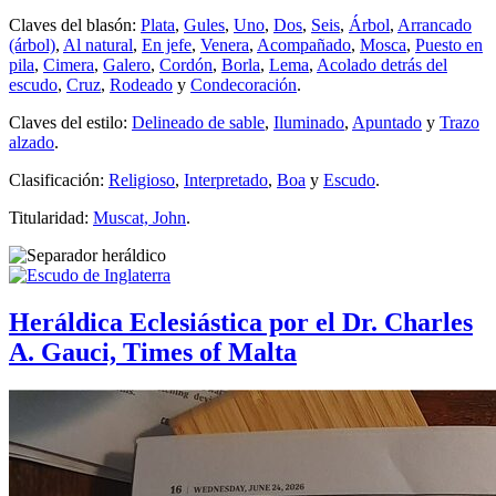
Claves del blasón:
Plata
,
Gules
,
Uno
,
Dos
,
Seis
,
Árbol
,
Arrancado
(árbol)
,
Al natural
,
En jefe
,
Venera
,
Acompañado
,
Mosca
,
Puesto en
pila
,
Cimera
,
Galero
,
Cordón
,
Borla
,
Lema
,
Acolado detrás del
escudo
,
Cruz
,
Rodeado
y
Condecoración
.
Claves del estilo:
Delineado de sable
,
Iluminado
,
Apuntado
y
Trazo
alzado
.
Clasificación:
Religioso
,
Interpretado
,
Boa
y
Escudo
.
Titularidad:
Muscat, John
.
Heráldica Eclesiástica por el Dr. Charles
A. Gauci, Times of Malta