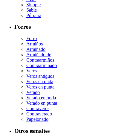
Sinople
Sable
Púrpura
Forros
Forro
Armiños
Armiñado
Armiñado de
Contraarmiños
Contraarmiñado
Veros
Veros antiguos
Veros en onda
Veros en punta
Verado
Verado en onda
Verado en punta
Contraveros
Contraverado
Papelonado
Otros esmaltes