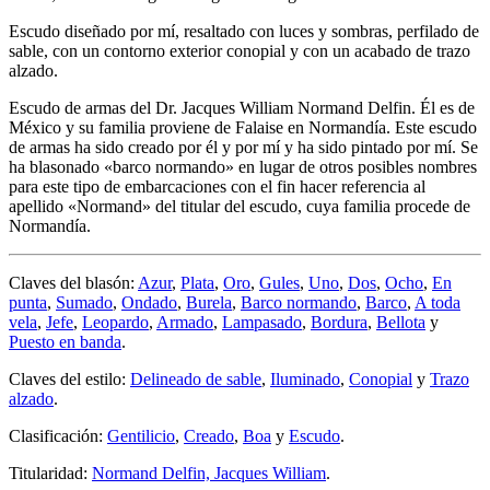
Escudo diseñado por mí, resaltado con luces y sombras, perfilado de
sable, con un contorno exterior conopial y con un acabado de trazo
alzado.
Escudo de armas del Dr. Jacques William Normand Delfin. Él es de
México y su familia proviene de Falaise en Normandía. Este escudo
de armas ha sido creado por él y por mí y ha sido pintado por mí. Se
ha blasonado «
barco normando
» en lugar de otros posibles nombres
para este tipo de embarcaciones con el fin hacer referencia al
apellido «
Normand
» del titular del escudo, cuya familia procede de
Normandía.
Claves del blasón:
Azur
,
Plata
,
Oro
,
Gules
,
Uno
,
Dos
,
Ocho
,
En
punta
,
Sumado
,
Ondado
,
Burela
,
Barco normando
,
Barco
,
A toda
vela
,
Jefe
,
Leopardo
,
Armado
,
Lampasado
,
Bordura
,
Bellota
y
Puesto en banda
.
Claves del estilo:
Delineado de sable
,
Iluminado
,
Conopial
y
Trazo
alzado
.
Clasificación:
Gentilicio
,
Creado
,
Boa
y
Escudo
.
Titularidad:
Normand Delfin, Jacques William
.