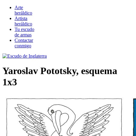
Arte
heráldico
Artista
heráldico
Tu escudo
de armas
Contactar
conmigo
Yaroslav Pototsky, esquema
1x3