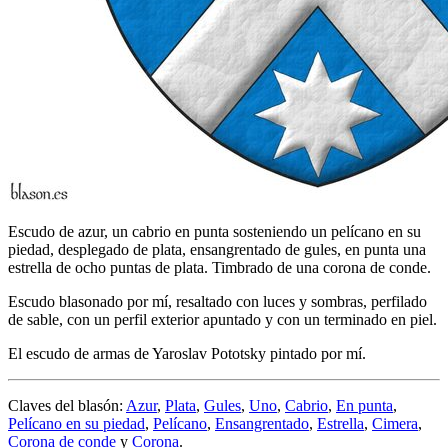
Escudo de azur, un cabrio en punta sosteniendo un pelícano en su
piedad, desplegado de plata, ensangrentado de gules, en punta una
estrella de ocho puntas de plata. Timbrado de una corona de conde.
Escudo blasonado por mí, resaltado con luces y sombras, perfilado
de sable, con un perfil exterior apuntado y con un terminado en piel.
El escudo de armas de Yaroslav Pototsky pintado por mí.
Claves del blasón:
Azur
,
Plata
,
Gules
,
Uno
,
Cabrio
,
En punta
,
Pelícano en su piedad
,
Pelícano
,
Ensangrentado
,
Estrella
,
Cimera
,
Corona de conde
y
Corona
.