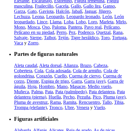
Elefante
,
Escarabajo
,
Estornino
,
Figura femenina
,
Figura
masculina
,
Frailecillo
,
Gacela
,
Gallo
,
Gallo lira
,
Ganso
,
Garza
,
Gato
,
Gaviota
,
Halcón
,
Jabalí
,
Jaguar
,
Jilgero
,
Lechuza
,
Leona
,
Leopardo
,
Leopardo leonado
,
León
,
León
leopardado
,
Lince
,
Llama
,
Loba
,
Lobo
,
Loro
,
Marleta
,
Mirlo
,
Mono
,
Mosca
,
Oso
,
Paloma
,
Pantera
,
Pavo real
,
Pelícano
,
Pelícano en su piedad
,
Perro
,
Pez
,
Podenco
,
Quetzal
,
Rana
,
Salvaje
,
Sierpe
,
Talbot
,
Tejón
,
Tigre heráldico
,
Toro
,
Tortuga
,
Vaca
y
Zorro
.
Partes de figuras naturales
Aleta caudal
,
Aleta dorsal
,
Alianza
,
Brazo
,
Cabeza
,
Cobertera
,
Cola
,
Cola adosada
,
Cola de armiño
,
Cola de
golondrina
,
Corazón
,
Cuello
,
Cuerna de ciervo
,
Cuerna de
corzo
,
Diente
,
Espiga de trigo
,
Garra
,
Garra (ave)
,
Garra de
águila
,
Hoja
,
Hombro
,
Mano
,
Masacre
,
Medio vuelo
,
Muñeca
,
Palma
,
Pata
,
Pata (palmípedo)
,
Pata delantera
,
Pata
delantera (pierna)
,
Huella
,
Pecho
,
Pezuña
,
Pico
,
Pluma (ave)
,
Pluma de avestruz
,
Rama
,
Ramita
,
Rencuentro
,
Tallo
,
Tibia
,
Trompa (elefante)
,
Tronco
,
Ubre
,
Venera
y
Vuelo
.
Figuras artificiales
Alabarda
,
Alfanje
,
Alicates
,
Reja de arado
,
As de picas
,