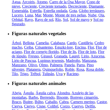
Agua
,
Arcoiris
,
Átomo
,
Carro de la Osa Mayor
,
Copo de
nieve
,
Creciente
,
Creciente tornado
,
Decreciente
,
Diamante
,
Esmeralda
,
Estrella
,
Estrella ondada
,
Gota
,
Globo terráqueo
,
Lucero
,
Luna
,
Mar
,
Monte
,
Monte de tres peñas
,
Nube
,
Ola
,
Orbital
,
Rayo
,
Rayo de sol
,
Río
,
Sol
,
Sol de mayo
y
Sol no
figurado
.
Figuras naturales vegetales
Árbol
,
Bellota
,
Camelia
,
Calabaza
,
Cardo
,
Castilleja
,
Cedro
macho
,
Ceiba
,
Crisantemo
,
Eguzki-lore
,
Encina
,
Flor
,
Flor de
aciano
,
Flor de cornejo florido
,
Flor de lis
,
Flor de loto
,
Flor
de lúpulo
,
Fresno
,
Girasol
,
Granada
,
Laurel
,
Lirio
,
Azucena
,
Lirio de Pascua
,
Lupinus texensis
,
Madroño
,
Manzana
,
Manzano
,
Olivo
,
Olmo
,
Palmera
,
Panela
,
Parra
,
Pino
silvestre
,
Platanera
,
Quinquefolio
,
Roble
,
Rosa
,
Rosa doble
,
Tilo
,
Trigo
,
Trébol
,
Tulipán
,
Uva
y
Racimo
.
Figuras naturales animales
Abeja
,
Águila
,
Águila calva
,
Alondra
,
Azulejo de las
montañas
,
Barbo
,
Berrendo
,
Bisonte
,
Borrego cimarrón
,
Braco
,
Buitre
,
Búho
,
Caballo
,
Cabra
,
Carnero merino
,
Castor
,
Cierva
,
Ciervo
,
Cisne
,
Colibrí
,
Corzo
,
Cuervo
,
Delfín
,