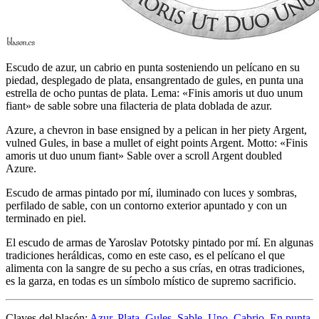
Escudo de azur, un cabrio en punta sosteniendo un pelícano en su
piedad, desplegado de plata, ensangrentado de gules, en punta una
estrella de ocho puntas de plata. Lema: «Finis amoris ut duo unum
fiant» de sable sobre una filacteria de plata doblada de azur.
Azure, a chevron in base ensigned by a pelican in her piety Argent,
vulned Gules, in base a mullet of eight points Argent. Motto: «Finis
amoris ut duo unum fiant» Sable over a scroll Argent doubled
Azure.
Escudo de armas pintado por mí, iluminado con luces y sombras,
perfilado de sable, con un contorno exterior apuntado y con un
terminado en piel.
El escudo de armas de Yaroslav Pototsky pintado por mí. En algunas
tradiciones heráldicas, como en este caso, es el pelícano el que
alimenta con la sangre de su pecho a sus crías, en otras tradiciones,
es la garza, en todas es un símbolo místico de supremo sacrificio.
Claves del blasón:
Azur
,
Plata
,
Gules
,
Sable
,
Uno
,
Cabrio
,
En punta
,