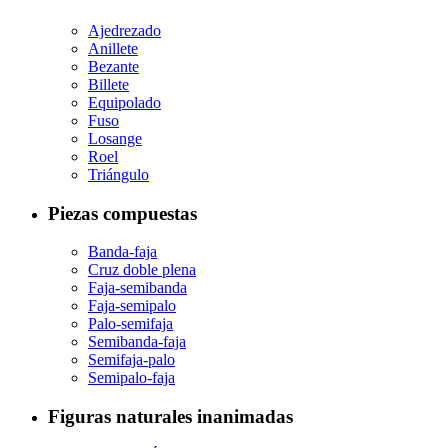
Ajedrezado
Anillete
Bezante
Billete
Equipolado
Fuso
Losange
Roel
Triángulo
Piezas compuestas
Banda-faja
Cruz doble plena
Faja-semibanda
Faja-semipalo
Palo-semifaja
Semibanda-faja
Semifaja-palo
Semipalo-faja
Figuras naturales inanimadas