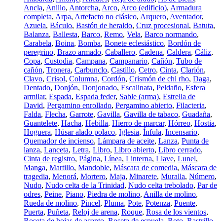
Ancla
,
Anillo
,
Antorcha
,
Arco
,
Arco (edificio)
,
Armadura
completa
,
Arpa
,
Artefacto no clásico
,
Arquero
,
Aventador
,
Azuela
,
Báculo
,
Bastón de heraldo
,
Cruz procesional
,
Batuta
,
Balanza
,
Ballesta
,
Barco
,
Remo
,
Vela
,
Barco normando
,
Carabela
,
Boina
,
Bomba
,
Bonete eclesiástico
,
Bordón de
peregrino
,
Brazo armado
,
Caballero
,
Cadena
,
Caldera
,
Cáliz
,
Copa
,
Custodia
,
Campana
,
Campanario
,
Cañón
,
Tubo de
cañón
,
Tronera
,
Carbunclo
,
Castillo
,
Cetro
,
Cinta
,
Clarión
,
Clavo
,
Crisol
,
Columna
,
Cordón
,
Crismón de chi rho
,
Daga
,
Dentado
,
Donjón
,
Donjonado
,
Escalinata
,
Peldaño
,
Esfera
armilar
,
Espada
,
Espada feder
,
Sable (arma)
,
Estrella de
David
,
Pergamino enrollado
,
Pergamino abierto
,
Filacteria
,
Falda
,
Flecha
,
Garrote
,
Gavilla
,
Gavilla de tabaco
,
Guadaña
,
Guantelete
,
Hacha
,
Hebilla
,
Hierro de marcar
,
Hórreo
,
Hostia
,
Hoguera
,
Húsar alado polaco
,
Iglesia
,
Ínfula
,
Incensario
,
Quemador de incienso
,
Lámpara de aceite
,
Lanza
,
Punta de
lanza
,
Lanceta
,
Letra
,
Libro
,
Libro abierto
,
Libro cerrado
,
Cinta de registro
,
Página
,
Línea
,
Linterna
,
Llave
,
Lunel
,
Manga
,
Martillo
,
Mandoble
,
Máscara de comedia
,
Máscara de
tragedia
,
Menorá
,
Mortero
,
Maja
,
Minarete
,
Muralla
,
Número
,
Nudo
,
Nudo celta de la Trinidad
,
Nudo celta trebolado
,
Par de
odres
,
Peine
,
Piano
,
Piedra de molino
,
Anilla de molino
,
Rueda de molino
,
Pincel
,
Pluma
,
Pote
,
Potenza
,
Puente
,
Puerta
,
Puñeta
,
Reloj de arena
,
Roque
,
Rosa de los vientos
,
Roseta de hojas de acanto
,
Roseta de espuela
,
Roto
,
Rastrillo
,