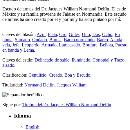
Escudo de armas del Dr. Jacques William Normand Delfin. Él es de
México y su familia proviene de Falaise en Normandía. Este escudo
de armas ha sido creado por él y por mí y ha sido pintado por mí.
Claves del blasón:
Azur
,
Plata
,
Oro
,
Gules
,
Uno
,
Dos
,
Ocho
,
En
punta
,
Sumado
,
Ondado
,
Burela
,
Barco normando
,
Barco
,
A toda
vela
,
Jefe
,
Leopardo
,
Armado
,
Lampasado
,
Bordura
,
Bellota
,
Puesto
en banda
y
Lema
.
Claves del estilo:
Delineado de sable
,
Iluminado
,
Conopial
y
Trazo
alzado
.
Clasificación:
Gentilicio
,
Creado
,
Boa
y
Escudo
.
Titularidad:
Normand Delfin, Jacques William
.
Sigue por:
Timbre del Dr. Jacques William Normand Delfin
.
Idioma
English