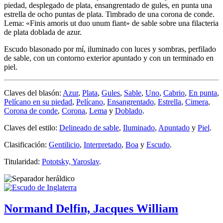
piedad, desplegado de plata, ensangrentado de gules, en punta una
estrella de ocho puntas de plata. Timbrado de una corona de conde.
Lema: «Finis amoris ut duo unum fiant» de sable sobre una filacteria
de plata doblada de azur.
Escudo blasonado por mí, iluminado con luces y sombras, perfilado
de sable, con un contorno exterior apuntado y con un terminado en
piel.
Claves del blasón:
Azur
,
Plata
,
Gules
,
Sable
,
Uno
,
Cabrio
,
En punta
,
Pelícano en su piedad
,
Pelícano
,
Ensangrentado
,
Estrella
,
Cimera
,
Corona de conde
,
Corona
,
Lema
y
Doblado
.
Claves del estilo:
Delineado de sable
,
Iluminado
,
Apuntado
y
Piel
.
Clasificación:
Gentilicio
,
Interpretado
,
Boa
y
Escudo
.
Titularidad:
Pototsky, Yaroslav
.
Normand Delfin, Jacques William