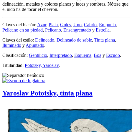
delineación, metales y colores planos y luces y sombras. Nótese que
el nido ha de tocar el chevron.
Claves del blasón:
Azur
,
Plata
,
Gules
,
Uno
,
Cabrio
,
En punta
,
Pelícano en su piedad
,
Pelícano
,
Ensangrentado
y
Estrella
.
Claves del estilo:
Delineado
,
Delineado de sable
,
Tinta plana
,
Iluminado
y
Apuntado
.
Clasificación:
Gentilicio
,
Interpretado
,
Esquema
,
Boa
y
Escudo
.
Titularidad:
Pototsky, Yaroslav
.
Yaroslav Pototsky, tinta plana