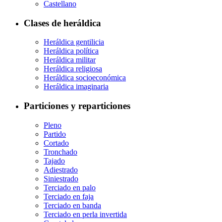
Castellano
Clases de heráldica
Heráldica gentilicia
Heráldica política
Heráldica militar
Heráldica religiosa
Heráldica socioeconómica
Heráldica imaginaria
Particiones y reparticiones
Pleno
Partido
Cortado
Tronchado
Tajado
Adiestrado
Siniestrado
Terciado en palo
Terciado en faja
Terciado en banda
Terciado en perla invertida