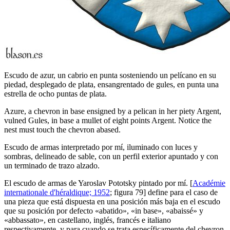
Escudo de azur, un cabrio en punta sosteniendo un pelícano en su
piedad, desplegado de plata, ensangrentado de gules, en punta una
estrella de ocho puntas de plata.
Azure, a chevron in base ensigned by a pelican in her piety Argent,
vulned Gules, in base a mullet of eight points Argent. Notice the
nest must touch the chevron abased.
Escudo de armas interpretado por mí, iluminado con luces y
sombras, delineado de sable, con un perfil exterior apuntado y con
un terminado de trazo alzado.
El escudo de armas de Yaroslav Pototsky pintado por mí. [
Académie
internationale d'héraldique; 1952
; figura 79] define para el caso de
una pieza que está dispuesta en una posición más baja en el escudo
que su posición por defecto «
abatido
», «
in base
», «
abaissé
» y
«
abbassato
», en castellano, inglés, francés e italiano
respectivamente, y para cuando se trata específicamente del chevron,