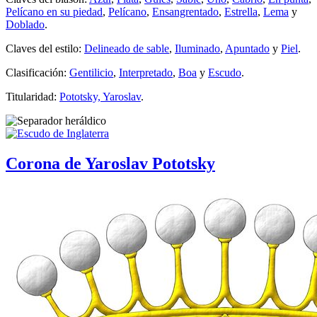
Pelícano en su piedad
,
Pelícano
,
Ensangrentado
,
Estrella
,
Lema
y
Doblado
.
Claves del estilo:
Delineado de sable
,
Iluminado
,
Apuntado
y
Piel
.
Clasificación:
Gentilicio
,
Interpretado
,
Boa
y
Escudo
.
Titularidad:
Pototsky, Yaroslav
.
Corona de Yaroslav Pototsky