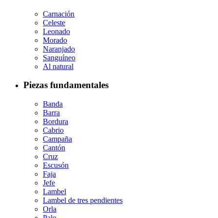
Carnación
Celeste
Leonado
Morado
Naranjado
Sanguíneo
Al natural
Piezas fundamentales
Banda
Barra
Bordura
Cabrio
Campaña
Cantón
Cruz
Escusón
Faja
Jefe
Lambel
Lambel de tres pendientes
Orla
Palo