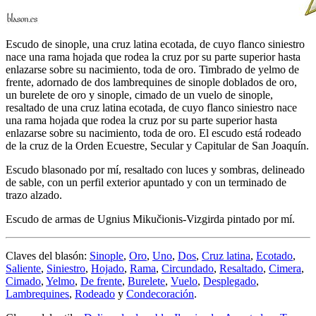
Escudo de sinople, una cruz latina ecotada, de cuyo flanco siniestro
nace una rama hojada que rodea la cruz por su parte superior hasta
enlazarse sobre su nacimiento, toda de oro. Timbrado de yelmo de
frente, adornado de dos lambrequines de sinople doblados de oro,
un burelete de oro y sinople, cimado de un vuelo de sinople,
resaltado de una cruz latina ecotada, de cuyo flanco siniestro nace
una rama hojada que rodea la cruz por su parte superior hasta
enlazarse sobre su nacimiento, toda de oro. El escudo está rodeado
de la cruz de la Orden Ecuestre, Secular y Capitular de San Joaquín.
Escudo blasonado por mí, resaltado con luces y sombras, delineado
de sable, con un perfil exterior apuntado y con un terminado de
trazo alzado.
Escudo de armas de Ugnius Mikučionis-Vizgirda pintado por mí.
Claves del blasón:
Sinople
,
Oro
,
Uno
,
Dos
,
Cruz latina
,
Ecotado
,
Saliente
,
Siniestro
,
Hojado
,
Rama
,
Circundado
,
Resaltado
,
Cimera
,
Cimado
,
Yelmo
,
De frente
,
Burelete
,
Vuelo
,
Desplegado
,
Lambrequines
,
Rodeado
y
Condecoración
.