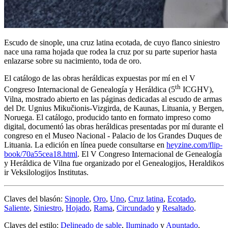
Escudo de sinople, una cruz latina ecotada, de cuyo flanco siniestro
nace una rama hojada que rodea la cruz por su parte superior hasta
enlazarse sobre su nacimiento, toda de oro.
El catálogo de las obras heráldicas expuestas por mí en el V
th
Congreso Internacional de Genealogía y Heráldica (5
ICGHV),
Vilna, mostrado abierto en las páginas dedicadas al escudo de armas
del Dr. Ugnius Mikučionis-Vizgirda, de Kaunas, Lituania, y Bergen,
Noruega. El catálogo, producido tanto en formato impreso como
digital, documentó las obras heráldicas presentadas por mí durante el
congreso en el Museo Nacional - Palacio de los Grandes Duques de
Lituania. La edición en línea puede consultarse en
heyzine.com/flip-
book/70a55cea18.html
. El V Congreso Internacional de Genealogía
y Heráldica de Vilna fue organizado por el Genealogijos, Heraldikos
ir Veksilologijos Institutas.
Claves del blasón:
Sinople
,
Oro
,
Uno
,
Cruz latina
,
Ecotado
,
Saliente
,
Siniestro
,
Hojado
,
Rama
,
Circundado
y
Resaltado
.
Claves del estilo:
Delineado de sable
,
Iluminado
y
Apuntado
.