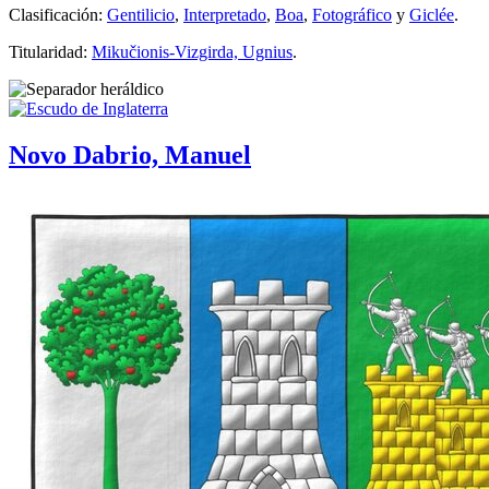
Clasificación:
Gentilicio
,
Interpretado
,
Boa
,
Fotográfico
y
Giclée
.
Titularidad:
Mikučionis-Vizgirda, Ugnius
.
Novo Dabrio, Manuel