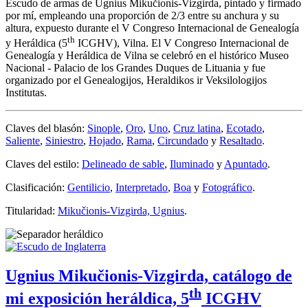
Escudo de armas de Ugnius Mikučionis-Vizgirda, pintado y firmado
por mí, empleando una proporción de 2/3 entre su anchura y su
altura, expuesto durante el V Congreso Internacional de Genealogía
th
y Heráldica (5
ICGHV), Vilna. El V Congreso Internacional de
Genealogía y Heráldica de Vilna se celebró en el histórico Museo
Nacional - Palacio de los Grandes Duques de Lituania y fue
organizado por el Genealogijos, Heraldikos ir Veksilologijos
Institutas.
Claves del blasón:
Sinople
,
Oro
,
Uno
,
Cruz latina
,
Ecotado
,
Saliente
,
Siniestro
,
Hojado
,
Rama
,
Circundado
y
Resaltado
.
Claves del estilo:
Delineado de sable
,
Iluminado
y
Apuntado
.
Clasificación:
Gentilicio
,
Interpretado
,
Boa
y
Fotográfico
.
Titularidad:
Mikučionis-Vizgirda, Ugnius
.
Ugnius Mikučionis-Vizgirda, catálogo de
th
mi exposición heráldica, 5
ICGHV