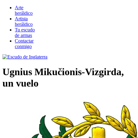
Arte
heráldico
Artista
heráldico
Tu escudo
de armas
Contactar
conmigo
Ugnius Mikučionis-Vizgirda,
un vuelo