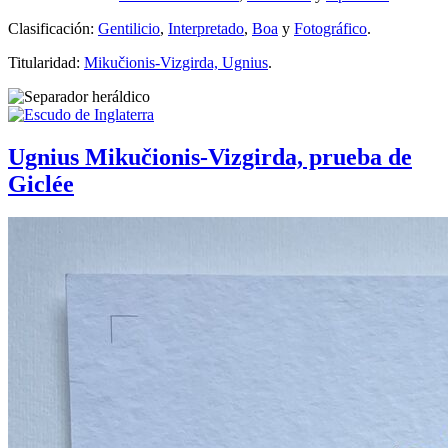
Clasificación:
Gentilicio
,
Interpretado
,
Boa
y
Fotográfico
.
Titularidad:
Mikučionis-Vizgirda, Ugnius
.
Ugnius Mikučionis-Vizgirda, prueba de
Giclée