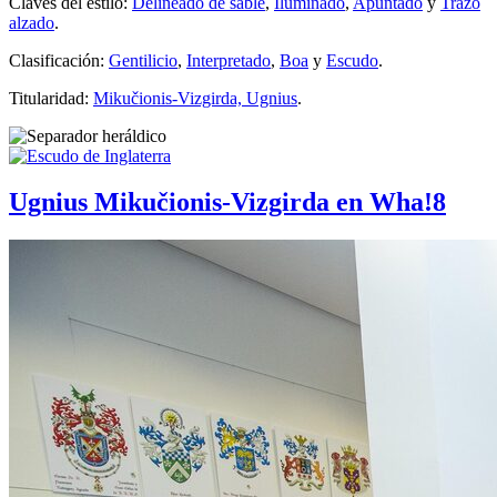
Claves del estilo:
Delineado de sable
,
Iluminado
,
Apuntado
y
Trazo
alzado
.
Clasificación:
Gentilicio
,
Interpretado
,
Boa
y
Escudo
.
Titularidad:
Mikučionis-Vizgirda, Ugnius
.
Ugnius Mikučionis-Vizgirda en Wha!8