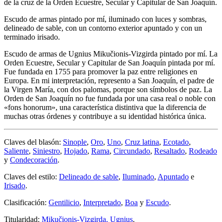
de la cruz de la Orden Ecuestre, Secular y Capitular de San Joaquín.
Escudo de armas pintado por mí, iluminado con luces y sombras,
delineado de sable, con un contorno exterior apuntado y con un
terminado irisado.
Escudo de armas de Ugnius Mikučionis-Vizgirda pintado por mí. La
Orden Ecuestre, Secular y Capitular de San Joaquín pintada por mí.
Fue fundada en 1755 para promover la paz entre religiones en
Europa. En mi interpretación, represento a San Joaquín, el padre de
la Virgen María, con dos palomas, porque son símbolos de paz. La
Orden de San Joaquín no fue fundada por una casa real o noble con
«
fons honorum
», una característica distintiva que la diferencia de
muchas otras órdenes y contribuye a su identidad histórica única.
Claves del blasón:
Sinople
,
Oro
,
Uno
,
Cruz latina
,
Ecotado
,
Saliente
,
Siniestro
,
Hojado
,
Rama
,
Circundado
,
Resaltado
,
Rodeado
y
Condecoración
.
Claves del estilo:
Delineado de sable
,
Iluminado
,
Apuntado
e
Irisado
.
Clasificación:
Gentilicio
,
Interpretado
,
Boa
y
Escudo
.
Titularidad:
Mikučionis-Vizgirda, Ugnius
.