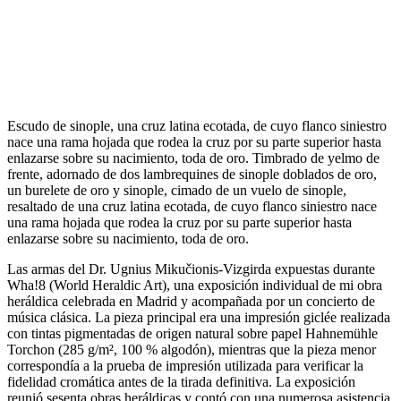
Escudo de sinople, una cruz latina ecotada, de cuyo flanco siniestro
nace una rama hojada que rodea la cruz por su parte superior hasta
enlazarse sobre su nacimiento, toda de oro. Timbrado de yelmo de
frente, adornado de dos lambrequines de sinople doblados de oro,
un burelete de oro y sinople, cimado de un vuelo de sinople,
resaltado de una cruz latina ecotada, de cuyo flanco siniestro nace
una rama hojada que rodea la cruz por su parte superior hasta
enlazarse sobre su nacimiento, toda de oro.
Las armas del Dr. Ugnius Mikučionis-Vizgirda expuestas durante
Wha!8 (World Heraldic Art), una exposición individual de mi obra
heráldica celebrada en Madrid y acompañada por un concierto de
música clásica. La pieza principal era una impresión giclée realizada
con tintas pigmentadas de origen natural sobre papel Hahnemühle
Torchon (285 g/m², 100 % algodón), mientras que la pieza menor
correspondía a la prueba de impresión utilizada para verificar la
fidelidad cromática antes de la tirada definitiva. La exposición
reunió sesenta obras heráldicas y contó con una numerosa asistencia