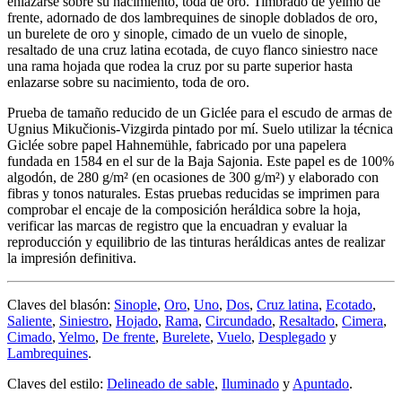
enlazarse sobre su nacimiento, toda de oro. Timbrado de yelmo de
frente, adornado de dos lambrequines de sinople doblados de oro,
un burelete de oro y sinople, cimado de un vuelo de sinople,
resaltado de una cruz latina ecotada, de cuyo flanco siniestro nace
una rama hojada que rodea la cruz por su parte superior hasta
enlazarse sobre su nacimiento, toda de oro.
Prueba de tamaño reducido de un Giclée para el escudo de armas de
Ugnius Mikučionis-Vizgirda pintado por mí. Suelo utilizar la técnica
Giclée sobre papel Hahnemühle, fabricado por una papelera
fundada en 1584 en el sur de la Baja Sajonia. Este papel es de 100%
algodón, de 280 g/m² (en ocasiones de 300 g/m²) y elaborado con
fibras y tonos naturales. Estas pruebas reducidas se imprimen para
comprobar el encaje de la composición heráldica sobre la hoja,
verificar las marcas de registro que la encuadran y evaluar la
reproducción y equilibrio de las tinturas heráldicas antes de realizar
la impresión definitiva.
Claves del blasón:
Sinople
,
Oro
,
Uno
,
Dos
,
Cruz latina
,
Ecotado
,
Saliente
,
Siniestro
,
Hojado
,
Rama
,
Circundado
,
Resaltado
,
Cimera
,
Cimado
,
Yelmo
,
De frente
,
Burelete
,
Vuelo
,
Desplegado
y
Lambrequines
.
Claves del estilo:
Delineado de sable
,
Iluminado
y
Apuntado
.