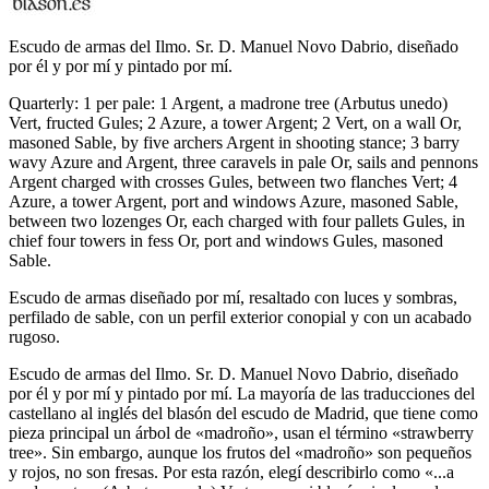
Escudo de armas del Ilmo. Sr. D. Manuel Novo Dabrio, diseñado
por él y por mí y pintado por mí.
Quarterly: 1 per pale: 1 Argent, a madrone tree (Arbutus unedo)
Vert, fructed Gules; 2 Azure, a tower Argent; 2 Vert, on a wall Or,
masoned Sable, by five archers Argent in shooting stance; 3 barry
wavy Azure and Argent, three caravels in pale Or, sails and pennons
Argent charged with crosses Gules, between two flanches Vert; 4
Azure, a tower Argent, port and windows Azure, masoned Sable,
between two lozenges Or, each charged with four pallets Gules, in
chief four towers in fess Or, port and windows Gules, masoned
Sable.
Escudo de armas diseñado por mí, resaltado con luces y sombras,
perfilado de sable, con un perfil exterior conopial y con un acabado
rugoso.
Escudo de armas del Ilmo. Sr. D. Manuel Novo Dabrio, diseñado
por él y por mí y pintado por mí. La mayoría de las traducciones del
castellano al inglés del blasón del escudo de Madrid, que tiene como
pieza principal un árbol de «
madroño
», usan el término «
strawberry
tree
». Sin embargo, aunque los frutos del «
madroño
» son pequeños
y rojos, no son fresas. Por esta razón, elegí describirlo como «
...a