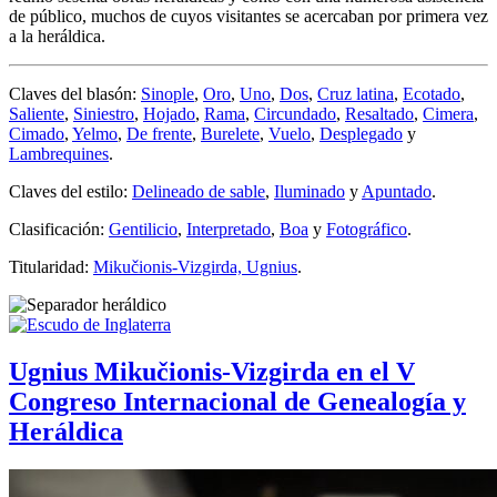
de público, muchos de cuyos visitantes se acercaban por primera vez
a la heráldica.
Claves del blasón:
Sinople
,
Oro
,
Uno
,
Dos
,
Cruz latina
,
Ecotado
,
Saliente
,
Siniestro
,
Hojado
,
Rama
,
Circundado
,
Resaltado
,
Cimera
,
Cimado
,
Yelmo
,
De frente
,
Burelete
,
Vuelo
,
Desplegado
y
Lambrequines
.
Claves del estilo:
Delineado de sable
,
Iluminado
y
Apuntado
.
Clasificación:
Gentilicio
,
Interpretado
,
Boa
y
Fotográfico
.
Titularidad:
Mikučionis-Vizgirda, Ugnius
.
Ugnius Mikučionis-Vizgirda en el V
Congreso Internacional de Genealogía y
Heráldica