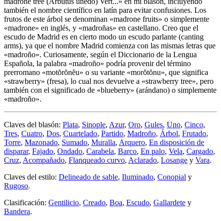
madrone tree (Arbutus unedo) Vert...
» en mi blasón, incluyendo
también el nombre científico en latín para evitar confusiones. Los
frutos de este árbol se denominan «
madrone fruits
» o simplemente
«
madrone
» en inglés, y «
madroñas
» en castellano. Creo que el
escudo de Madrid es en cierto modo un escudo parlante (canting
arms), ya que el nombre Madrid comienza con las mismas letras que
«
madroño
». Curiosamente, según el Diccionario de la Lengua
Española, la palabra «
madroño
» podría provenir del término
prerromano «
motŏrŏnĕu
» o su variante «
morŏtŏnu
», que significa
«
strawberry
» (fresa), lo cual nos devuelve a «
strawberry tree
», pero
también con el significado de «
blueberry
» (arándano) o simplemente
«
madroño
».
Claves del blasón:
Plata
,
Sinople
,
Azur
,
Oro
,
Gules
,
Uno
,
Cinco
,
Tres
,
Cuatro
,
Dos
,
Cuartelado
,
Partido
,
Madroño
,
Árbol
,
Frutado
,
Torre
,
Mazonado
,
Sumado
,
Muralla
,
Arquero
,
En disposición de
disparar
,
Fajado
,
Ondado
,
Carabela
,
Barco
,
En palo
,
Vela
,
Cargado
,
Cruz
,
Acompañado
,
Flanqueado curvo
,
Aclarado
,
Losange
y
Vara
.
Claves del estilo:
Delineado de sable
,
Iluminado
,
Conopial
y
Rugoso
.
Clasificación:
Gentilicio
,
Creado
,
Boa
,
Escudo
,
Gallardete
y
Bandera
.