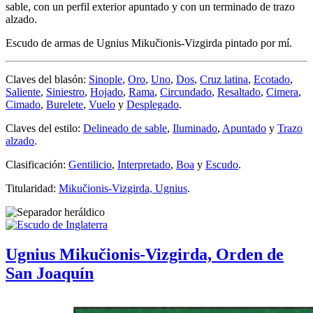
sable, con un perfil exterior apuntado y con un terminado de trazo
alzado.
Escudo de armas de Ugnius Mikučionis-Vizgirda pintado por mí.
Claves del blasón:
Sinople
,
Oro
,
Uno
,
Dos
,
Cruz latina
,
Ecotado
,
Saliente
,
Siniestro
,
Hojado
,
Rama
,
Circundado
,
Resaltado
,
Cimera
,
Cimado
,
Burelete
,
Vuelo
y
Desplegado
.
Claves del estilo:
Delineado de sable
,
Iluminado
,
Apuntado
y
Trazo
alzado
.
Clasificación:
Gentilicio
,
Interpretado
,
Boa
y
Escudo
.
Titularidad:
Mikučionis-Vizgirda, Ugnius
.
Ugnius Mikučionis-Vizgirda, Orden de
San Joaquín