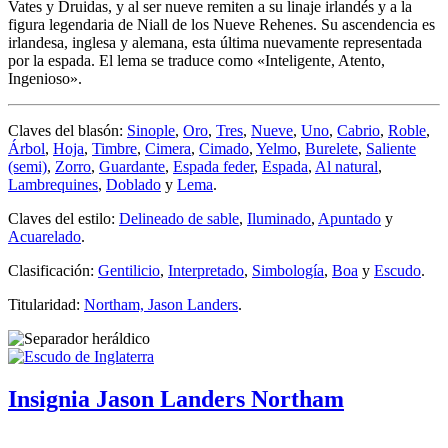
Vates y Druidas, y al ser nueve remiten a su linaje irlandés y a la
figura legendaria de Niall de los Nueve Rehenes. Su ascendencia es
irlandesa, inglesa y alemana, esta última nuevamente representada
por la espada. El lema se traduce como «
Inteligente, Atento,
Ingenioso
».
Claves del blasón:
Sinople
,
Oro
,
Tres
,
Nueve
,
Uno
,
Cabrio
,
Roble
,
Árbol
,
Hoja
,
Timbre
,
Cimera
,
Cimado
,
Yelmo
,
Burelete
,
Saliente
(semi)
,
Zorro
,
Guardante
,
Espada feder
,
Espada
,
Al natural
,
Lambrequines
,
Doblado
y
Lema
.
Claves del estilo:
Delineado de sable
,
Iluminado
,
Apuntado
y
Acuarelado
.
Clasificación:
Gentilicio
,
Interpretado
,
Simbología
,
Boa
y
Escudo
.
Titularidad:
Northam, Jason Landers
.
Insignia Jason Landers Northam