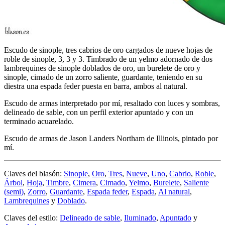
Escudo de sinople, tres cabrios de oro cargados de nueve hojas de
roble de sinople, 3, 3 y 3. Timbrado de un yelmo adornado de dos
lambrequines de sinople doblados de oro, un burelete de oro y
sinople, cimado de un zorro saliente, guardante, teniendo en su
diestra una espada feder puesta en barra, ambos al natural.
Escudo de armas interpretado por mí, resaltado con luces y sombras,
delineado de sable, con un perfil exterior apuntado y con un
terminado acuarelado.
Escudo de armas de Jason Landers Northam de Illinois, pintado por
mí.
Claves del blasón:
Sinople
,
Oro
,
Tres
,
Nueve
,
Uno
,
Cabrio
,
Roble
,
Árbol
,
Hoja
,
Timbre
,
Cimera
,
Cimado
,
Yelmo
,
Burelete
,
Saliente
(semi)
,
Zorro
,
Guardante
,
Espada feder
,
Espada
,
Al natural
,
Lambrequines
y
Doblado
.
Claves del estilo:
Delineado de sable
,
Iluminado
,
Apuntado
y