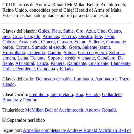
G0116, armas de Andrew Ronald McMillan Bell of Auchinreoch,
Reino Unido, concedidas por el Chief Herald of Arms of Malta.
Estas armas han sido pintadas por mí para esta concesión.
Claves del blasón:
Gules
,
Plata
,
Sable
,
Oro
,
Azur
,
Uno
,
Cuatro
,
Seis
,
Cruz
,
Cargado
,
Armiños
,
En cruz
,
Diestro
,
Jefe
,
León
,
Cabeza
,
Arrancado
,
Cimera
,
Cimado
,
Yelmo
,
Saliente
,
Corona de
barón
,
Corona
,
Sumado al escudo
,
Gorra
,
Saliente (semi)
,
Horquillado
,
Teniendo
,
Cantón
,
Sotuer
,
Grito de guerra
,
Sobre la
cimera
,
Lema
,
Tenante
,
Soporte, sostén y tenante
,
Caballero
,
De
frente
,
Al natural
,
Lanza
,
Pantera
,
Rampante
,
Guardante
,
Llameante
,
Collar
,
Pendiente
,
Campana
y
Fajado
.
Claves del estilo:
Delineado de sable
,
Iluminado
,
Apuntado
y
Trazo
alzado
.
Clasificación:
Gentilicio
,
Interpretado
,
Boa
,
Escudo
,
Gallardete
,
Bandera
y
Pendón
.
Titularidad:
McMillan Bell of Auchinreoch, Andrew Ronald
.
Sigue por:
Armerías completas de Andrew Ronald McMillan Bell of