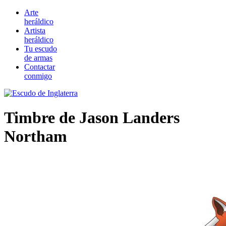
Arte
heráldico
Artista
heráldico
Tu escudo
de armas
Contactar
conmigo
Timbre de Jason Landers
Northam