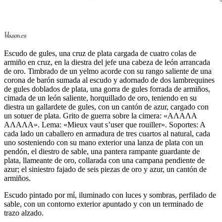
Escudo de gules, una cruz de plata cargada de cuatro colas de
armiño en cruz, en la diestra del jefe una cabeza de león arrancada
de oro. Timbrado de un yelmo acorde con su rango saliente de una
corona de barón sumada al escudo y adornado de dos lambrequines
de gules doblados de plata, una gorra de gules forrada de armiños,
cimada de un león saliente, horquillado de oro, teniendo en su
diestra un gallardete de gules, con un cantón de azur, cargado con
un sotuer de plata. Grito de guerra sobre la cimera: «ΑΛΑΛΑ
ΑΛΑΛΑ». Lema: «Mieux vaut s’user que rouiller». Soportes: A
cada lado un caballero en armadura de tres cuartos al natural, cada
uno sosteniendo con su mano exterior una lanza de plata con un
pendón, el diestro de sable, una pantera rampante guardante de
plata, llameante de oro, collarada con una campana pendiente de
azur; el siniestro fajado de seis piezas de oro y azur, un cantón de
armiños.
Escudo pintado por mí, iluminado con luces y sombras, perfilado de
sable, con un contorno exterior apuntado y con un terminado de
trazo alzado.