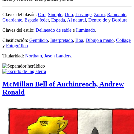
Claves del blasón:
Oro
,
Sinople
,
Uno
,
Losange
,
Zorro
,
Rampante
,
Guardante
,
Espada feder
,
Espada
,
Al natural
,
Dentro de
y
Bordura
.
Claves del estilo:
Delineado de sable
e
Iluminado
.
Clasificación:
Gentilicio
,
Interpretado
,
Boa
,
Dibujo a mano
,
Collage
y
Fotográfico
.
Titularidad:
Northam, Jason Landers
.
McMillan Bell of Auchinreoch, Andrew
Ronald