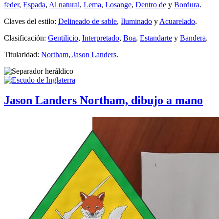
feder
,
Espada
,
Al natural
,
Lema
,
Losange
,
Dentro de
y
Bordura
.
Claves del estilo:
Delineado de sable
,
Iluminado
y
Acuarelado
.
Clasificación:
Gentilicio
,
Interpretado
,
Boa
,
Estandarte
y
Bandera
.
Titularidad:
Northam, Jason Landers
.
Jason Landers Northam, dibujo a mano