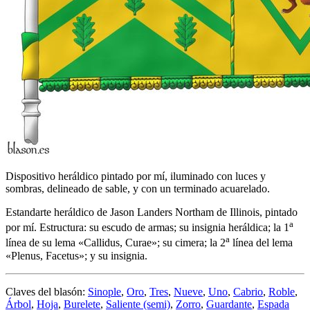
Dispositivo heráldico pintado por mí, iluminado con luces y
sombras, delineado de sable, y con un terminado acuarelado.
Estandarte heráldico de Jason Landers Northam de Illinois, pintado
a
por mí. Estructura: su escudo de armas; su insignia heráldica; la 1
a
línea de su lema «
Callidus, Curae
»; su cimera; la 2
línea del lema
«
Plenus, Facetus
»; y su insignia.
Claves del blasón:
Sinople
,
Oro
,
Tres
,
Nueve
,
Uno
,
Cabrio
,
Roble
,
Árbol
,
Hoja
,
Burelete
,
Saliente (semi)
,
Zorro
,
Guardante
,
Espada