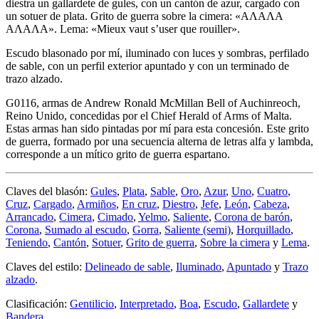
diestra un gallardete de gules, con un cantón de azur, cargado con
un sotuer de plata. Grito de guerra sobre la cimera: «ΑΛΑΛΑ
ΑΛΑΛΑ». Lema: «Mieux vaut s’user que rouiller».
Escudo blasonado por mí, iluminado con luces y sombras, perfilado
de sable, con un perfil exterior apuntado y con un terminado de
trazo alzado.
G0116, armas de Andrew Ronald McMillan Bell of Auchinreoch,
Reino Unido, concedidas por el Chief Herald of Arms of Malta.
Estas armas han sido pintadas por mí para esta concesión. Este grito
de guerra, formado por una secuencia alterna de letras alfa y lambda,
corresponde a un mítico grito de guerra espartano.
Claves del blasón:
Gules
,
Plata
,
Sable
,
Oro
,
Azur
,
Uno
,
Cuatro
,
Cruz
,
Cargado
,
Armiños
,
En cruz
,
Diestro
,
Jefe
,
León
,
Cabeza
,
Arrancado
,
Cimera
,
Cimado
,
Yelmo
,
Saliente
,
Corona de barón
,
Corona
,
Sumado al escudo
,
Gorra
,
Saliente (semi)
,
Horquillado
,
Teniendo
,
Cantón
,
Sotuer
,
Grito de guerra
,
Sobre la cimera
y
Lema
.
Claves del estilo:
Delineado de sable
,
Iluminado
,
Apuntado
y
Trazo
alzado
.
Clasificación:
Gentilicio
,
Interpretado
,
Boa
,
Escudo
,
Gallardete
y
Bandera
.