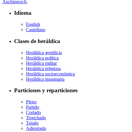
Auchinreoch
.
Idioma
English
Castellano
Clases de heráldica
Heráldica gentilicia
Heráldica política
Heráldica militar
Heráldica religiosa
Heráldica socioeconómica
Heráldica imaginaria
Particiones y reparticiones
Pleno
Partido
Cortado
Tronchado
Tajado
Adiestrado