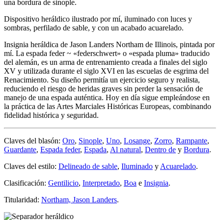
una bordura de sinople.
Dispositivo heráldico ilustrado por mí, iluminado con luces y
sombras, perfilado de sable, y con un acabado acuarelado.
Insignia heráldica de Jason Landers Northam de Illinois, pintada por
mí. La espada feder ~ «
federschwert
» o «
espada pluma
» traducido
del alemán, es un arma de entrenamiento creada a finales del siglo
XV y utilizada durante el siglo XVI en las escuelas de esgrima del
Renacimiento. Su diseño permitía un ejercicio seguro y realista,
reduciendo el riesgo de heridas graves sin perder la sensación de
manejo de una espada auténtica. Hoy en día sigue empleándose en
la práctica de las Artes Marciales Históricas Europeas, combinando
fidelidad histórica y seguridad.
Claves del blasón:
Oro
,
Sinople
,
Uno
,
Losange
,
Zorro
,
Rampante
,
Guardante
,
Espada feder
,
Espada
,
Al natural
,
Dentro de
y
Bordura
.
Claves del estilo:
Delineado de sable
,
Iluminado
y
Acuarelado
.
Clasificación:
Gentilicio
,
Interpretado
,
Boa
e
Insignia
.
Titularidad:
Northam, Jason Landers
.