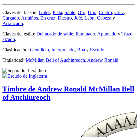
Claves del blasón:
Gules
,
Plata
,
Sable
,
Oro
,
Uno
,
Cuatro
,
Cruz
,
Cargado
,
Armiños
,
En cruz
,
Diestro
,
Jefe
,
León
,
Cabeza
y
Arrancado
.
Claves del estilo:
Delineado de sable
,
Iluminado
,
Apuntado
y
Trazo
alzado
.
Clasificación:
Gentilicio
,
Interpretado
,
Boa
y
Escudo
.
Titularidad:
McMillan Bell of Auchinreoch, Andrew Ronald
.
Timbre de Andrew Ronald McMillan Bell
of Auchinreoch