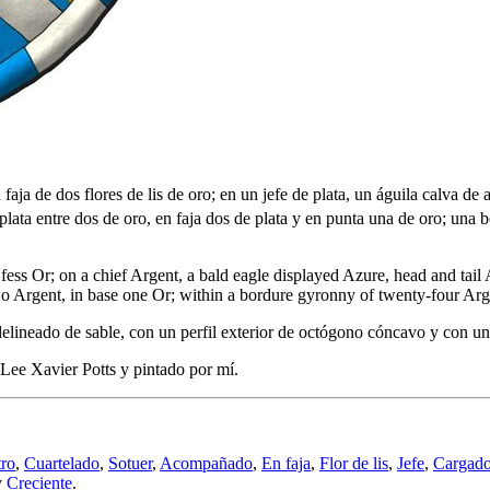
aja de dos flores de lis de oro; en un jefe de plata, un águila calva de
e plata entre dos de oro, en faja dos de plata y en punta una de oro; una
in fess Or; on a chief Argent, a bald eagle displayed Azure, head and t
two Argent, in base one Or; within a bordure gyronny of twenty-four Arg
elineado de sable, con un perfil exterior de octógono cóncavo y con un
ee Xavier Potts y pintado por mí.
tro
,
Cuartelado
,
Sotuer
,
Acompañado
,
En faja
,
Flor de lis
,
Jefe
,
Cargad
y
Creciente
.