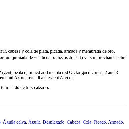
 azur, cabeza y cola de plata, picada, armada y membrada de oro,
 bordura jironada de veinticuatro piezas de plata y azur; brochante sobre
ail Argent, beaked, armed and membered Or, langued Gules; 2 and 3
ent and Azure; overall a crescent Argent.
 terminado de trazo alzado.
o
,
Águila calva
,
Águila
,
Desplegado
,
Cabeza
,
Cola
,
Picado
,
Armado
,