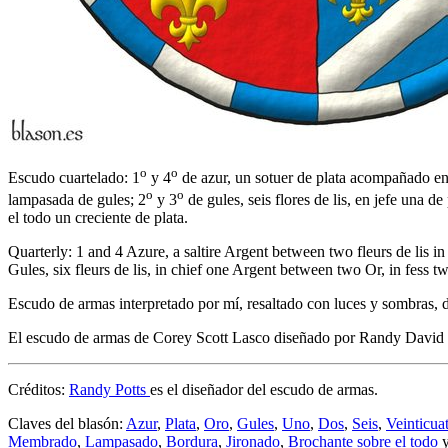
o
o
Escudo cuartelado: 1
y 4
de azur, un sotuer de plata acompañado en f
o
o
lampasada de gules; 2
y 3
de gules, seis flores de lis, en jefe una d
el todo un creciente de plata.
Quarterly: 1 and 4 Azure, a saltire Argent between two fleurs de lis 
Gules, six fleurs de lis, in chief one Argent between two Or, in fess 
Escudo de armas interpretado por mí, resaltado con luces y sombras, d
El escudo de armas de Corey Scott Lasco diseñado por Randy David L
Créditos:
Randy Potts
es el diseñador del escudo de armas.
Claves del blasón:
Azur
,
Plata
,
Oro
,
Gules
,
Uno
,
Dos
,
Seis
,
Veinticua
Membrado
,
Lampasado
,
Bordura
,
Jironado
,
Brochante sobre el todo