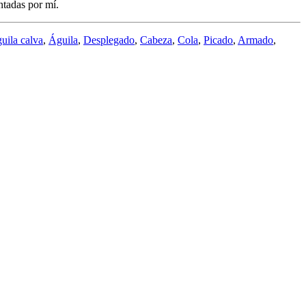
ntadas por mí.
uila calva
,
Águila
,
Desplegado
,
Cabeza
,
Cola
,
Picado
,
Armado
,