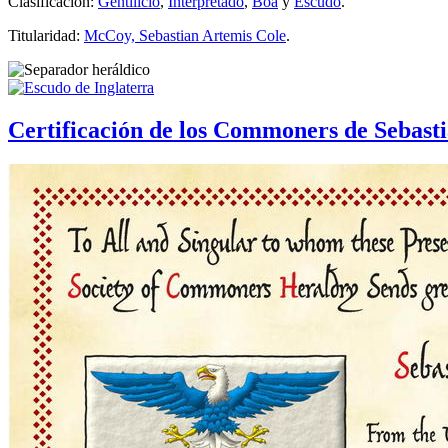
Clasificación:
Gentilicio
,
Interpretado
,
Boa
y
Escudo
.
Titularidad:
McCoy, Sebastian Artemis Cole
.
Certificación de los Commoners de Sebas