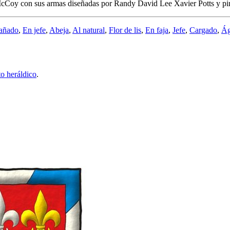
 McCoy con sus armas diseñadas por Randy David Lee Xavier Potts y pi
añado
,
En jefe
,
Abeja
,
Al natural
,
Flor de lis
,
En faja
,
Jefe
,
Cargado
,
Ág
 heráldico
.