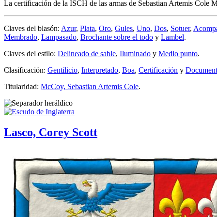
La certificación de la ISCH de las armas de Sebastian Artemis Cole
Claves del blasón:
Azur
,
Plata
,
Oro
,
Gules
,
Uno
,
Dos
,
Sotuer
,
Acomp
Membrado
,
Lampasado
,
Brochante sobre el todo
y
Lambel
.
Claves del estilo:
Delineado de sable
,
Iluminado
y
Medio punto
.
Clasificación:
Gentilicio
,
Interpretado
,
Boa
,
Certificación
y
Documento
Titularidad:
McCoy, Sebastian Artemis Cole
.
Lasco, Corey Scott