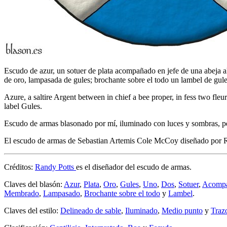
Escudo de azur, un sotuer de plata acompañado en jefe de una abeja al 
de oro, lampasada de gules; brochante sobre el todo un lambel de gule
Azure, a saltire Argent between in chief a bee proper, in fess two fle
label Gules.
Escudo de armas blasonado por mí, iluminado con luces y sombras, per
El escudo de armas de Sebastian Artemis Cole McCoy diseñado por R
Créditos:
Randy Potts
es el diseñador del escudo de armas.
Claves del blasón:
Azur
,
Plata
,
Oro
,
Gules
,
Uno
,
Dos
,
Sotuer
,
Acomp
Membrado
,
Lampasado
,
Brochante sobre el todo
y
Lambel
.
Claves del estilo:
Delineado de sable
,
Iluminado
,
Medio punto
y
Traz