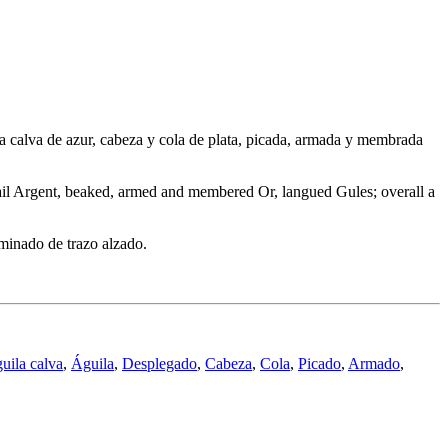
uila calva de azur, cabeza y cola de plata, picada, armada y membrada
d tail Argent, beaked, armed and membered Or, langued Gules; overall a
minado de trazo alzado.
uila calva
,
Águila
,
Desplegado
,
Cabeza
,
Cola
,
Picado
,
Armado
,