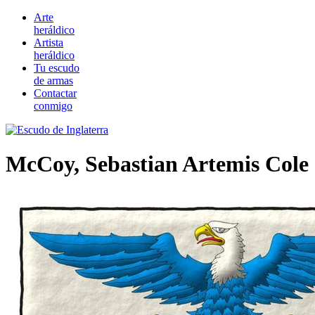
Arte
heráldico
Artista
heráldico
Tu escudo
de armas
Contactar
conmigo
McCoy, Sebastian Artemis Cole