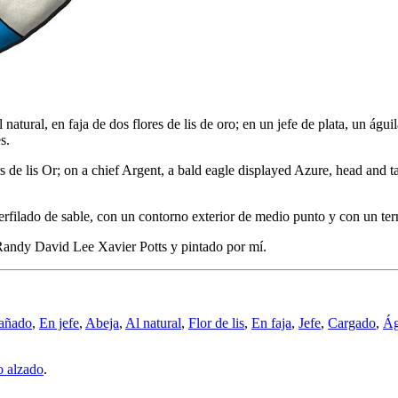
natural, en faja de dos flores de lis de oro; en un jefe de plata, un ág
s.
urs de lis Or; on a chief Argent, a bald eagle displayed Azure, head an
filado de sable, con un contorno exterior de medio punto y con un ter
andy David Lee Xavier Potts y pintado por mí.
añado
,
En jefe
,
Abeja
,
Al natural
,
Flor de lis
,
En faja
,
Jefe
,
Cargado
,
Ág
o alzado
.