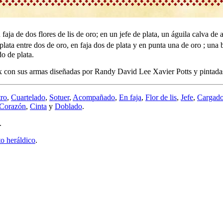
aja de dos flores de lis de oro; en un jefe de plata, un águila calva de
e plata entre dos de oro, en faja dos de plata y en punta una de oro ; una
o de plata.
 con sus armas diseñadas por Randy David Lee Xavier Potts y pintada
tro
,
Cuartelado
,
Sotuer
,
Acompañado
,
En faja
,
Flor de lis
,
Jefe
,
Cargad
Corazón
,
Cinta
y
Doblado
.
.
 heráldico
.