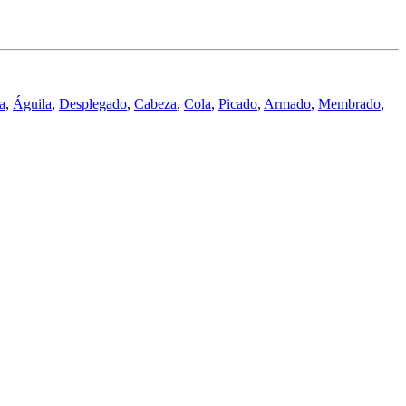
a
,
Águila
,
Desplegado
,
Cabeza
,
Cola
,
Picado
,
Armado
,
Membrado
,