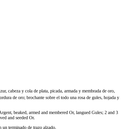
 azur, cabeza y cola de plata, picada, armada y membrada de oro,
 bordura de oro; brochante sobre el todo una rosa de gules, hojada y
ail Argent, beaked, armed and membered Or, langued Gules; 2 and 3
eaved and seeded Or.
n un terminado de trazo alzado.