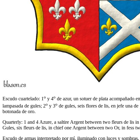
o
o
Escudo cuartelado: 1
y 4
de azur, un sotuer de plata acompañado en f
o
o
lampasada de gules; 2
y 3
de gules, seis flores de lis, en jefe una d
botonada de oro.
Quarterly: 1 and 4 Azure, a saltire Argent between two fleurs de lis 
Gules, six fleurs de lis, in chief one Argent between two Or, in fess 
Escudo de armas interpretado por mí, iluminado con luces y sombras, 