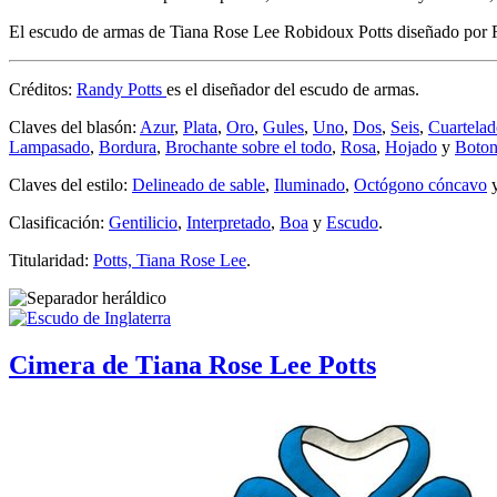
El escudo de armas de Tiana Rose Lee Robidoux Potts diseñado por 
Créditos:
Randy Potts
es el diseñador del escudo de armas.
Claves del blasón:
Azur
,
Plata
,
Oro
,
Gules
,
Uno
,
Dos
,
Seis
,
Cuartela
Lampasado
,
Bordura
,
Brochante sobre el todo
,
Rosa
,
Hojado
y
Boto
Claves del estilo:
Delineado de sable
,
Iluminado
,
Octógono cóncavo
Clasificación:
Gentilicio
,
Interpretado
,
Boa
y
Escudo
.
Titularidad:
Potts, Tiana Rose Lee
.
Cimera de Tiana Rose Lee Potts