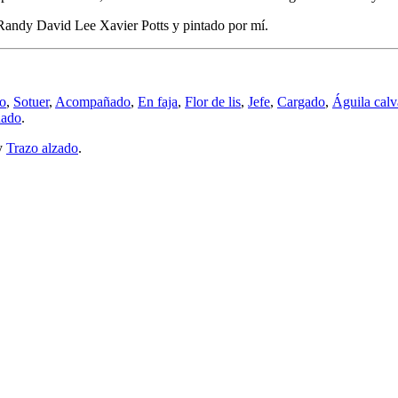
Randy David Lee Xavier Potts y pintado por mí.
do
,
Sotuer
,
Acompañado
,
En faja
,
Flor de lis
,
Jefe
,
Cargado
,
Águila calv
nado
.
y
Trazo alzado
.