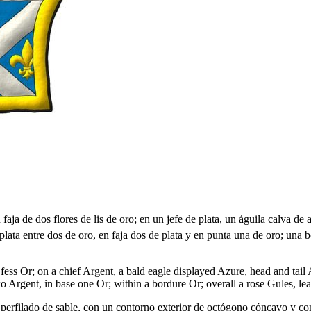
aja de dos flores de lis de oro; en un jefe de plata, un águila calva de
e plata entre dos de oro, en faja dos de plata y en punta una de oro; una
in fess Or; on a chief Argent, a bald eagle displayed Azure, head and t
two Argent, in base one Or; within a bordure Or; overall a rose Gules, l
perfilado de sable, con un contorno exterior de octógono cóncavo y co