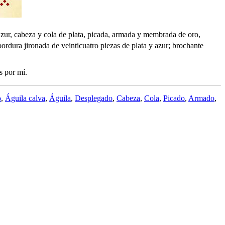
 azur, cabeza y cola de plata, picada, armada y membrada de oro,
 bordura jironada de veinticuatro piezas de plata y azur; brochante
s por mí.
o
,
Águila calva
,
Águila
,
Desplegado
,
Cabeza
,
Cola
,
Picado
,
Armado
,