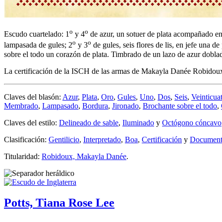
o
o
Escudo cuartelado: 1
y 4
de azur, un sotuer de plata acompañado en f
o
o
lampasada de gules; 2
y 3
de gules, seis flores de lis, en jefe una d
sobre el todo un corazón de plata. Timbrado de un lazo de azur doblad
La certificación de la ISCH de las armas de Makayla Danée Robidoux
Claves del blasón:
Azur
,
Plata
,
Oro
,
Gules
,
Uno
,
Dos
,
Seis
,
Veinticua
Membrado
,
Lampasado
,
Bordura
,
Jironado
,
Brochante sobre el todo
,
Claves del estilo:
Delineado de sable
,
Iluminado
y
Octógono cóncavo
Clasificación:
Gentilicio
,
Interpretado
,
Boa
,
Certificación
y
Documento
Titularidad:
Robidoux, Makayla Danée
.
Potts, Tiana Rose Lee