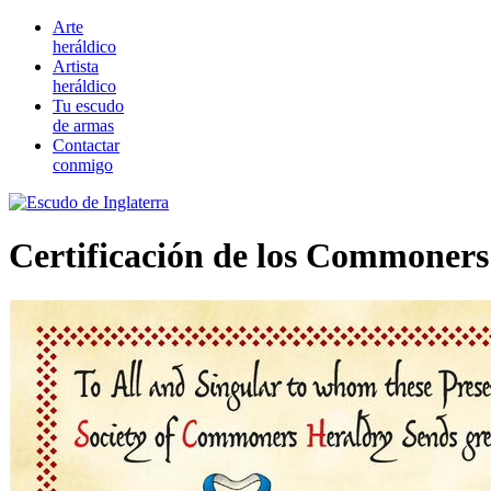
Arte
heráldico
Artista
heráldico
Tu escudo
de armas
Contactar
conmigo
Certificación de los Commoner