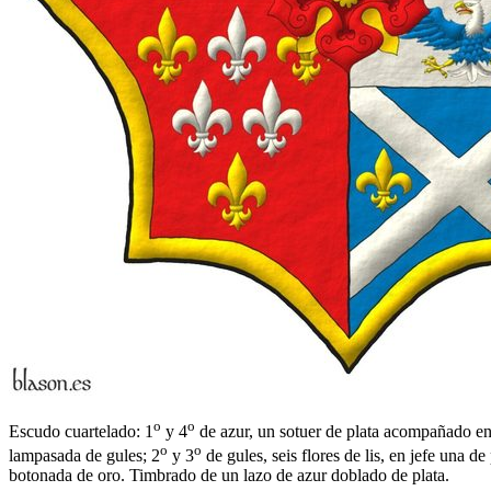
o
o
Escudo cuartelado: 1
y 4
de azur, un sotuer de plata acompañado en f
o
o
lampasada de gules; 2
y 3
de gules, seis flores de lis, en jefe una d
botonada de oro. Timbrado de un lazo de azur doblado de plata.