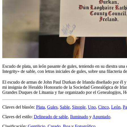
Escudo de plata, un león pasante de gules, teniendo en su diestra una 
Integrity» de sable, con letras iniciales de gules, sobre una filacteria de
El escudo de armas de John Paul Durkan de Irlanda diseñado por él y
mi insignia de Heraldo Honorario de la Sociedad Genealógica de Irlan
Grandes Duques de Lituania y fue organizado por el Genealogijos, Hera
Claves del blasón:
Plata
,
Gules
,
Sable
,
Sinople
,
Uno
,
Cinco
,
León
,
Pa
Claves del estilo:
Delineado de sable
,
Iluminado
y
Apuntado
.
Clasificación:
Gentilicio
,
Creado
,
Boa
y
Fotográfico
.