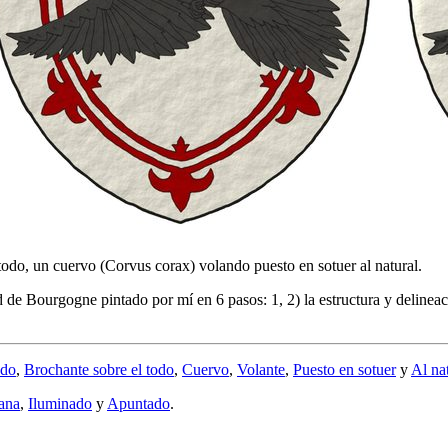
 todo, un cuervo (Corvus corax) volando puesto en sotuer al natural.
de Bourgogne pintado por mí en 6 pasos: 1, 2) la estructura y delineació
.
ado
,
Brochante sobre el todo
,
Cuervo
,
Volante
,
Puesto en sotuer
y
Al na
lana
,
Iluminado
y
Apuntado
.