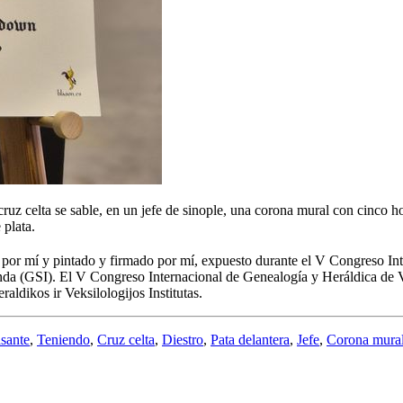
cruz celta se sable, en un jefe de sinople, una corona mural con cinco 
 plata.
 por mí y pintado y firmado por mí, expuesto durante el V Congreso In
da (GSI). El V Congreso Internacional de Genealogía y Heráldica de Vi
ldikos ir Veksilologijos Institutas.
sante
,
Teniendo
,
Cruz celta
,
Diestro
,
Pata delantera
,
Jefe
,
Corona mura