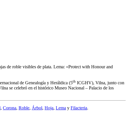
hojas de roble visibles de plata. Lema: «Protect with Honour and
th
ternacional de Genealogía y Heráldica (5
ICGHV), Vilna, junto con
lna se celebró en el histórico Museo Nacional – Palacio de los
l
,
Corona
,
Roble
,
Árbol
,
Hoja
,
Lema
y
Filacteria
.