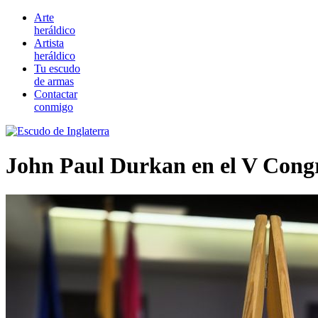
Arte
heráldico
Artista
heráldico
Tu escudo
de armas
Contactar
conmigo
John Paul Durkan en el V Congr