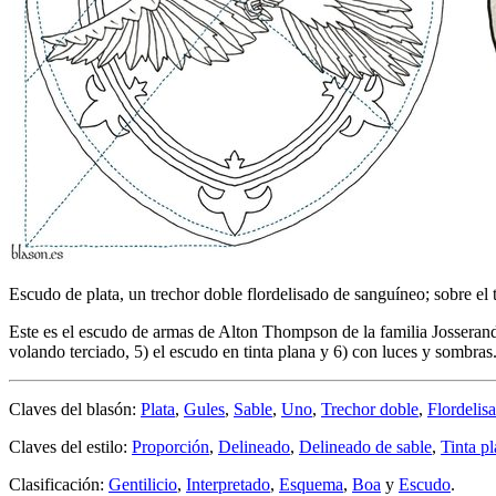
Escudo de plata, un trechor doble flordelisado de sanguíneo; sobre el
Este es el escudo de armas de Alton Thompson de la familia Josserand 
volando terciado, 5) el escudo en tinta plana y 6) con luces y sombras
Claves del blasón:
Plata
,
Gules
,
Sable
,
Uno
,
Trechor doble
,
Flordelis
Claves del estilo:
Proporción
,
Delineado
,
Delineado de sable
,
Tinta p
Clasificación:
Gentilicio
,
Interpretado
,
Esquema
,
Boa
y
Escudo
.