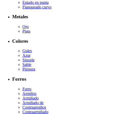
Entado en punta
Flanqueado curvo
Metales
Oro
Plata
Colores
Gules
Azur
Sinople
Sable
Púrpura
Forros
Forro
Armiños
Armiñado
Armiñado de
Contraarmiños
Contraarmiñado