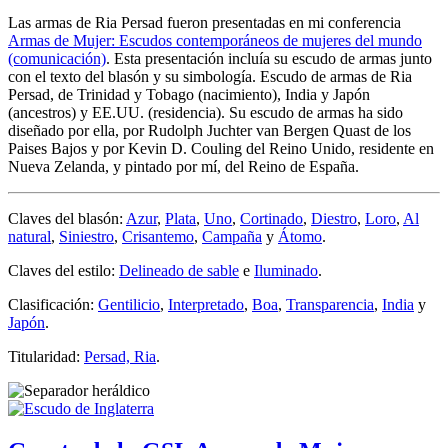
Las armas de Ria Persad fueron presentadas en mi conferencia
Armas de Mujer: Escudos contemporáneos de mujeres del mundo
(comunicación)
. Esta presentación incluía su escudo de armas junto
con el texto del blasón y su simbología. Escudo de armas de Ria
Persad, de Trinidad y Tobago (nacimiento), India y Japón
(ancestros) y EE.UU. (residencia). Su escudo de armas ha sido
diseñado por ella, por Rudolph Juchter van Bergen Quast de los
Paises Bajos y por Kevin D. Couling del Reino Unido, residente en
Nueva Zelanda, y pintado por mí, del Reino de España.
Claves del blasón:
Azur
,
Plata
,
Uno
,
Cortinado
,
Diestro
,
Loro
,
Al
natural
,
Siniestro
,
Crisantemo
,
Campaña
y
Átomo
.
Claves del estilo:
Delineado de sable
e
Iluminado
.
Clasificación:
Gentilicio
,
Interpretado
,
Boa
,
Transparencia
,
India
y
Japón
.
Titularidad:
Persad, Ria
.