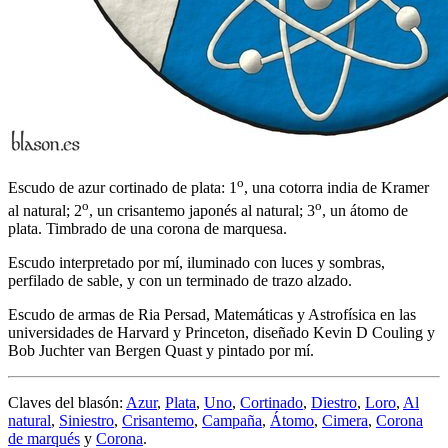
o
Escudo de azur cortinado de plata: 1
, una cotorra india de Kramer
o
o
al natural; 2
, un crisantemo japonés al natural; 3
, un átomo de
plata. Timbrado de una corona de marquesa.
Escudo interpretado por mí, iluminado con luces y sombras,
perfilado de sable, y con un terminado de trazo alzado.
Escudo de armas de Ria Persad, Matemáticas y Astrofísica en las
universidades de Harvard y Princeton, diseñado Kevin D Couling y
Bob Juchter van Bergen Quast y pintado por mí.
Claves del blasón:
Azur
,
Plata
,
Uno
,
Cortinado
,
Diestro
,
Loro
,
Al
natural
,
Siniestro
,
Crisantemo
,
Campaña
,
Átomo
,
Cimera
,
Corona
de marqués
y
Corona
.