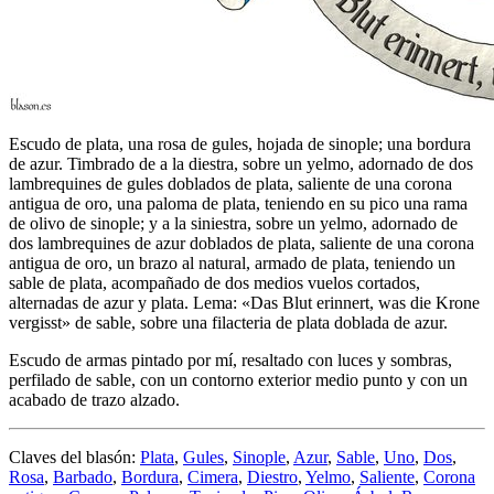
Escudo de plata, una rosa de gules, hojada de sinople; una bordura
de azur. Timbrado de a la diestra, sobre un yelmo, adornado de dos
lambrequines de gules doblados de plata, saliente de una corona
antigua de oro, una paloma de plata, teniendo en su pico una rama
de olivo de sinople; y a la siniestra, sobre un yelmo, adornado de
dos lambrequines de azur doblados de plata, saliente de una corona
antigua de oro, un brazo al natural, armado de plata, teniendo un
sable de plata, acompañado de dos medios vuelos cortados,
alternadas de azur y plata. Lema: «Das Blut erinnert, was die Krone
vergisst» de sable, sobre una filacteria de plata doblada de azur.
Escudo de armas pintado por mí, resaltado con luces y sombras,
perfilado de sable, con un contorno exterior medio punto y con un
acabado de trazo alzado.
Claves del blasón:
Plata
,
Gules
,
Sinople
,
Azur
,
Sable
,
Uno
,
Dos
,
Rosa
,
Barbado
,
Bordura
,
Cimera
,
Diestro
,
Yelmo
,
Saliente
,
Corona