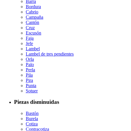
Barra
Bordura
Cabrio
Campaña
Cantón
Cruz
Escusón
Faja
Jefe
Lambel
Lambel de tres pendientes
Orla
Palo
Perla
Pila
Pira
Punta
Sotuer
Piezas disminuidas
Bastón
Burela
Cotiza
Contracotiza