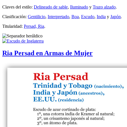
Claves del estilo:
Delineado de sable
,
Iluminado
y
Trazo alzado
.
Clasificación:
Gentilicio
,
Interpretado
,
Boa
,
Escudo
,
India
y
Japón
.
Titularidad:
Persad, Ria
.
Ria Persad en Armas de Mujer