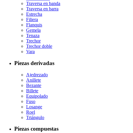
Traversa en banda
Traversa en barra
Estrecha
Filiera
Flanquis
Gemela
Tenaza
Trechor
Trechor doble
Vara
Piezas derivadas
Ajedrezado
Anillete
Bezante
Billete
Equipolado
Fuso
Losange
Roel
Triángulo
Piezas compuestas