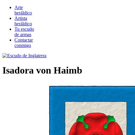
Arte
heráldico
Artista
heráldico
Tu escudo
de armas
Contactar
conmigo
Isadora von Haimb