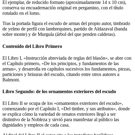
El ejemplar, de reducido formato (aproximadamente 14 x 10 cm),
conserva su encuadernación original en pergamino, con el título
rotulado en el lomo.
Tras la portada figura el escudo de armas del propio autor, timbrado
de yelmo de perfil con lambrequines, partido de Aldazaval (banda
sobre monte) y de Murguía (árbol del que penden calderas).
Contenido del Libro Primero
El Libro I, «
Instrucción abreviada de reglas del blasón
», se abre con
el Capítulo primero, «
De los principios, y fundamentos de las
armas
», y desarrolla en capítulos sucesivos los fundamentos, piezas,
particiones y brisuras del escudo, citando entre otros autores a
Balmont.
Libro Segundo: de los ornamentos exteriores del escudo
El Libro II se ocupa de los «
ornamentos exteriores del escudo
»,
comenzando por el Capítulo I, «
Del timbre, y sus atributos
», donde
se explica cómo la variedad de ornatos exteriores llegó a ser
distintivo de la Nobleza y sirvió para manifestar al público las
dignidades y empleos de cada casa.