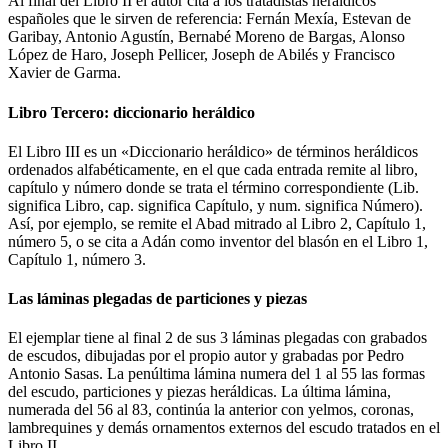
Al final del Libro II el autor cita a los tratadistas heráldicos
españoles que le sirven de referencia: Fernán Mexía, Estevan de
Garibay, Antonio Agustín, Bernabé Moreno de Bargas, Alonso
López de Haro, Joseph Pellicer, Joseph de Abilés y Francisco
Xavier de Garma.
Libro Tercero: diccionario heráldico
El Libro III es un «
Diccionario heráldico
» de términos heráldicos
ordenados alfabéticamente, en el que cada entrada remite al libro,
capítulo y número donde se trata el término correspondiente (Lib.
significa Libro, cap. significa Capítulo, y num. significa Número).
Así, por ejemplo, se remite el Abad mitrado al Libro 2, Capítulo 1,
número 5, o se cita a Adán como inventor del blasón en el Libro 1,
Capítulo 1, número 3.
Las láminas plegadas de particiones y piezas
El ejemplar tiene al final 2 de sus 3 láminas plegadas con grabados
de escudos, dibujadas por el propio autor y grabadas por Pedro
Antonio Sasas. La penúltima lámina numera del 1 al 55 las formas
del escudo, particiones y piezas heráldicas. La última lámina,
numerada del 56 al 83, continúa la anterior con yelmos, coronas,
lambrequines y demás ornamentos externos del escudo tratados en el
Libro II.