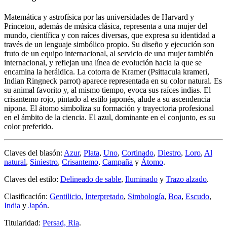
Matemática y astrofísica por las universidades de Harvard y
Princeton, además de música clásica, representa a una mujer del
mundo, científica y con raíces diversas, que expresa su identidad a
través de un lenguaje simbólico propio. Su diseño y ejecución son
fruto de un equipo internacional, al servicio de una mujer también
internacional, y reflejan una línea de evolución hacia la que se
encamina la heráldica. La cotorra de Kramer (Psittacula krameri,
Indian Ringneck parrot) aparece representada en su color natural. Es
su animal favorito y, al mismo tiempo, evoca sus raíces indias. El
crisantemo rojo, pintado al estilo japonés, alude a su ascendencia
nipona. El átomo simboliza su formación y trayectoria profesional
en el ámbito de la ciencia. El azul, dominante en el conjunto, es su
color preferido.
Claves del blasón:
Azur
,
Plata
,
Uno
,
Cortinado
,
Diestro
,
Loro
,
Al
natural
,
Siniestro
,
Crisantemo
,
Campaña
y
Átomo
.
Claves del estilo:
Delineado de sable
,
Iluminado
y
Trazo alzado
.
Clasificación:
Gentilicio
,
Interpretado
,
Simbología
,
Boa
,
Escudo
,
India
y
Japón
.
Titularidad:
Persad, Ria
.