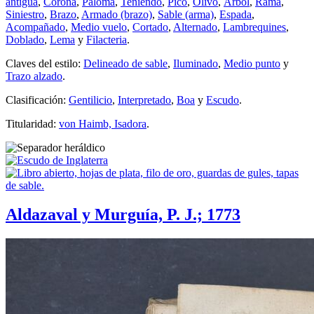
antigua
,
Corona
,
Paloma
,
Teniendo
,
Pico
,
Olivo
,
Árbol
,
Rama
,
Siniestro
,
Brazo
,
Armado (brazo)
,
Sable (arma)
,
Espada
,
Acompañado
,
Medio vuelo
,
Cortado
,
Alternado
,
Lambrequines
,
Doblado
,
Lema
y
Filacteria
.
Claves del estilo:
Delineado de sable
,
Iluminado
,
Medio punto
y
Trazo alzado
.
Clasificación:
Gentilicio
,
Interpretado
,
Boa
y
Escudo
.
Titularidad:
von Haimb, Isadora
.
Aldazaval y Murguía, P. J.; 1773