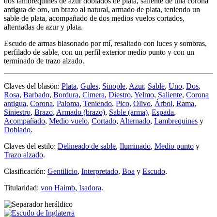
dos lambrequines de azur doblados de plata, saliente de una corona
antigua de oro, un brazo al natural, armado de plata, teniendo un
sable de plata, acompañado de dos medios vuelos cortados,
alternadas de azur y plata.
Escudo de armas blasonado por mí, resaltado con luces y sombras,
perfilado de sable, con un perfil exterior medio punto y con un
terminado de trazo alzado.
Claves del blasón:
Plata
,
Gules
,
Sinople
,
Azur
,
Sable
,
Uno
,
Dos
,
Rosa
,
Barbado
,
Bordura
,
Cimera
,
Diestro
,
Yelmo
,
Saliente
,
Corona
antigua
,
Corona
,
Paloma
,
Teniendo
,
Pico
,
Olivo
,
Árbol
,
Rama
,
Siniestro
,
Brazo
,
Armado (brazo)
,
Sable (arma)
,
Espada
,
Acompañado
,
Medio vuelo
,
Cortado
,
Alternado
,
Lambrequines
y
Doblado
.
Claves del estilo:
Delineado de sable
,
Iluminado
,
Medio punto
y
Trazo alzado
.
Clasificación:
Gentilicio
,
Interpretado
,
Boa
y
Escudo
.
Titularidad:
von Haimb, Isadora
.