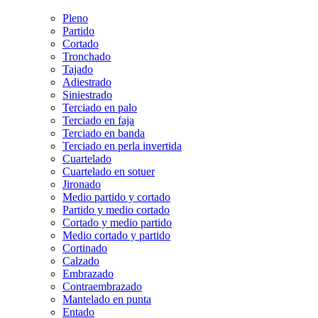
Pleno
Partido
Cortado
Tronchado
Tajado
Adiestrado
Siniestrado
Terciado en palo
Terciado en faja
Terciado en banda
Terciado en perla invertida
Cuartelado
Cuartelado en sotuer
Jironado
Medio partido y cortado
Partido y medio cortado
Cortado y medio partido
Medio cortado y partido
Cortinado
Calzado
Embrazado
Contraembrazado
Mantelado en punta
Entado