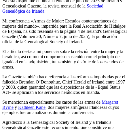
Ya está disponible en línea la edición de julio de 2025 de Ireland’s
Genealogical Gazette, la revista mensual de la
Sociedad
Genealógica de Irlanda
.
Mi conferencia «
Armas de Mujer: Escudos contemporáneos de
mujeres del mundo
», impartida para la Real Asociación de Hidalgos
de España, ha sido reseñada en la página 4 de Ireland's Genealogical
Gazette (Volumen 20, Número 7, julio de 2025), la publicación
oficial de la Genealogical Society of Ireland.
El artículo destaca mi ponencia sobre la relación entre la mujer y la
heráldica, así como mi compromiso sostenido con el principio de
igualdad en la adquisición, transmisión y disfrute de los escudos de
armas.
La Gazette también hace referencia a las reformas impulsadas por el
fallecido Brendan O’Donoghue, Chief Herald of Ireland entre 1997
y 2003, quien garantizó que las disposiciones de la «
Equal Status
Act
» se aplicaran a los servicios heráldicos en Irlanda.
Se mencionan especialmente los casos de las armas de
Margaret
Byrne
y
Kathleen Kane
, dos mujeres armígeras irlandesas cuyos
ejemplos fueron analizados durante la conferencia.
Agradezco a la Genealogical Society of Ireland y a Ireland's
Genealogical Gazette este reconocimiento, que constituye una